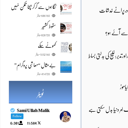
نگاہوں سے گرکر بچنا ممکن نہیں
اد،پرانے خدشات
686160
مناظر
سقوط کشمیر
سے آئے ہو؟
828720
مناظر
کھوٹے سکے
اورتدبر:خلیج کی بدلتی بساط
1052160
مناظر
بےمثال “معاشی پروگرام”
414720
مناظر
یاموڑ
ٹویٹر
 لہر دنیا بدل سکتی ہے
Sami Ullah Malik
Follow
6,301
11,584