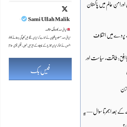
ل اورامنِ عالم میں پاکستان
Sami Ullah Malik
·
ایرانی صدر کا دوٹوک مؤقف
 پردے میں اختلاف
ایرانی صدر مسعود پزشکیان نے کہا ہے کہ ایران خطے میں کشیدگی بڑھانے کا خواہاں 
انہوں نے کہا کہ ایران تنازع کے پھیلاؤ کے حق میں نہیں، لیکن قومی سلامتی اور خودمختاری
Twitter feed video.
نیا افق: طاقت، سیاست اور
فیس بک
ازن
کے بعد ابھرتا سوال — یہ
؟