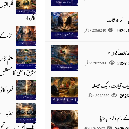
فکرِ اقبا
کاکردار
،پرانے خدشات
2058240
مناظر
اتحادکے
فاصلےکیوں؟
ایٹم کا 
2022480
مناظر
مشرقِ وسطیٰ کا مستقبل
ایک قیادت، ایک فیصلہ
خطرہ کاتو
2042880
مناظر
معاہدے 
 رحم و کرم پر دنیا
جنگ آخر کس لیے تھی
2045520
مناظر