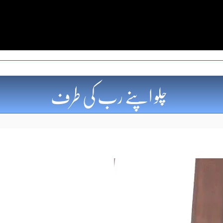
چلو اپنے رب کی طرف