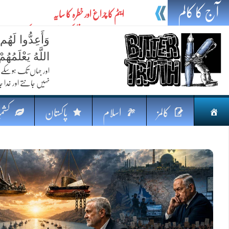
آج کا کالم
ایٹم کا چراغ اور خطرہ کا سایہ
تیل،تلواراورتدبر:خلیج کی بدلتی بساط پرپاکستان
وَأَعِدُّوا لَهُم
ایٹم کا نیا افق: طاقت، سیاست اور مشرقِ وسطیٰ 
اللَّهُ يَعْلَمُه
خطرہ کاتوازن
اور جہاں تک ہوسکے (
نہیں جانتے اور خدا جا
فکرِ اقبال اورامنِ عالم میں پاکستان کاکردار
جہاں ایک لہر دنیا بدل سکتی ہے
صفحہ
کالمز
اسلام
پاکستان
کشمی
پردہ وبیانیہ
اوّل