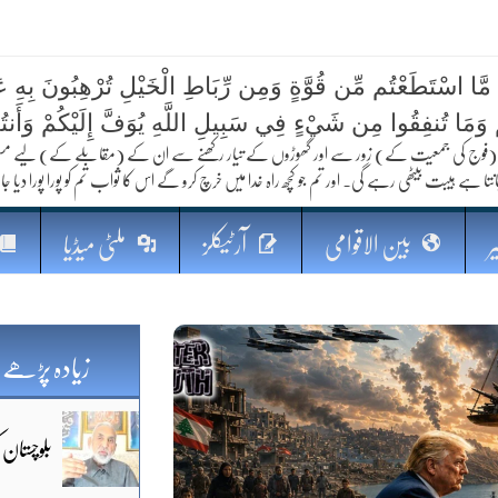
 مَّا اسْتَطَعْتُم مِّن قُوَّةٍ وَمِن رِّبَاطِ الْخَيْلِ تُرْهِبُونَ بِهِ عَد
کا مستقبل
ُمْ وَمَا تُنفِقُوا مِن شَيْءٍ فِي سَبِيلِ اللَّهِ يُوَفَّ إِلَيْكُمْ وَأَنت
فوج کی جمعیت کے) زور سے اور گھوڑوں کے تیار رکھنے سے ان کے (مقابلے کے) لیے مستعد رہو
نتا ہے ہیبت بیٹھی رہے گی۔ اور تم جو کچھ راہ خدا میں خرچ کرو گے اس کا ثواب تم کو پورا پورا دیا جا
ر
بین الاقوامی
آرٹیکلز
ملٹی میڈیا
زیادہ پڑھے 
بلوچستان 