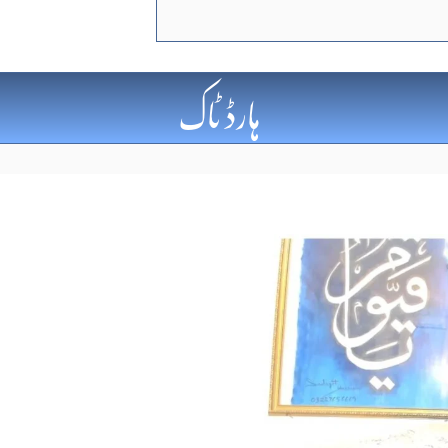
ہارڈ ٹاک