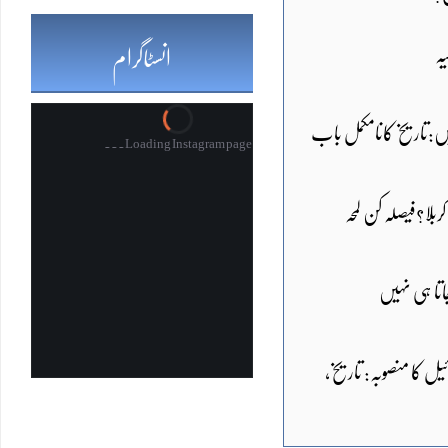
یہ
انسٹاگرام
Sami Ullah Malik
·
تیں:تاریخ کانامکمل باب
Loading Instagram page...
ach in Gelendzhik, Russia; killing 4 people and injuring 13 others.
Twitter feed video.
کربلا؟فیصلہ کن لمحہ
اتا ہی نہیں
ائیل کا منصوبہ: تاریخ،