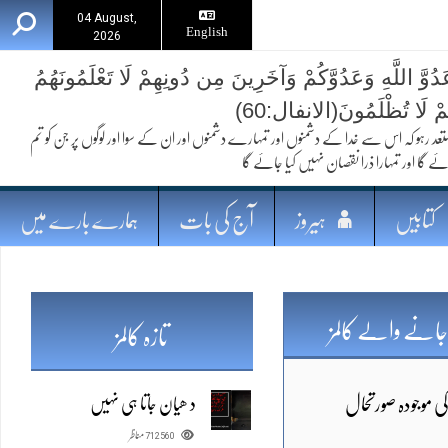
04 August,
English
2026
ُوَّ اللَّهِ وَعَدُوَّكُمْ وَآخَرِينَ مِن دُونِهِمْ لَا تَعْلَمُونَهُمُ
ُمْ لَا تُظْلَمُونَ(الانفال:60)
 کہ اس سے خدا کے دشمنوں اور تمہارے دشمنوں اور ان کے سوا اور لوگوں پر جن کو تم
ئے گا اور تمہارا ذرا نقصان نہیں کیا جائے گا
کتابیں
ہیروز
آج کی بات
ہمارے بارے میں
جانے والے کالمز
تازہ کالمز
د ھیان جاتا ہی نہیں
کی موجودہ صورتحال
712560
مناظر