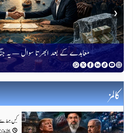
❮
کالمز
کس منہ سے
جولائ 7, 2026