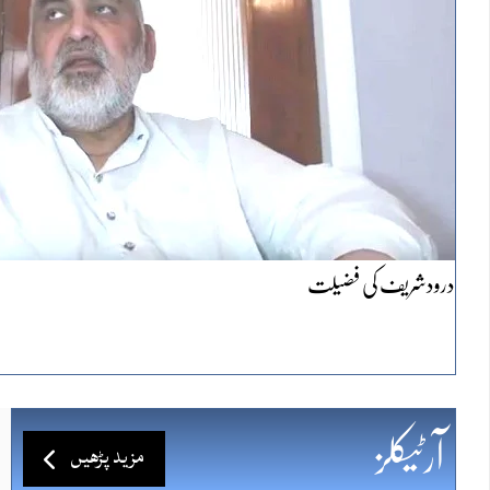
درودشریف کی فضیلت
مزید پڑھیں
آرٹیکلز