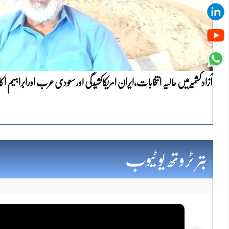
آزادکشمیرمیں حالیہ انتخابات،ایران امریکاکشیدگی اورسعودی عرب اورابراہیم اکا
بتر ٹروتھ یو ٹیوب