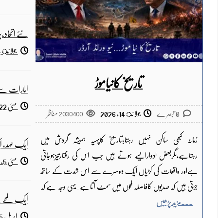
نئے اتحاد
جولائ 4, 2026
تاریخ کانیاموڑ
امارات سے
مئی 22, 2026
0 تبصرے
جولائ 14, 2026
2030400
مناظر
زمانہ کبھی ساکن نہیں رہتا؛تاریخ کاپہیہ ہمیشہ گردش میں
ایک عہد، 
رہتاہے،مگربعض ادوارایسے ہوتے ہیں جب اس کی رفتارتیزہوجاتی
مئی 5, 2026
ہےاور واقعات کی کڑیاں ایک دوسرے سے اس شدت کے ساتھ
جڑتی ہیں کہ صدیوں کافاصلہ لمحوں میں سمٹ آتاہے۔یہی وجہ ہے کہ
ایک لمحے کے
مزید پڑھیں
اپریل 25, 2026