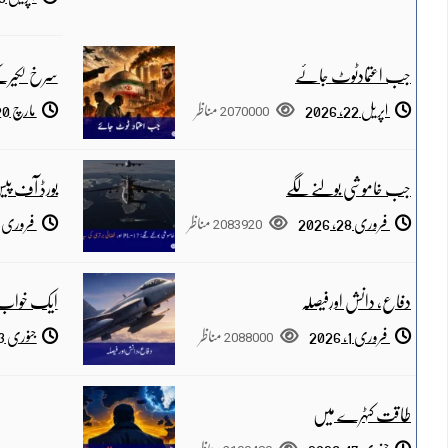
جب اعتمادٹوٹ جائے
سرخ لکیرکے
اپریل 22, 2026
2070000
مناظر
مارچ 20, 2026
جب خاموشی بولنے لگے
بورڈ آف پی
فروری 28, 2026
2083920
مناظر
فروری 15, 2026
دفاع، دانش اورفیصلہ
ایک خواب،
فروری 1, 2026
2088000
مناظر
جنوری 23, 2026
طاقت کٹہرے میں