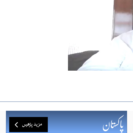
مزید پڑھیں
پاکستان