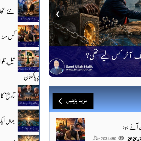
نئے اتح
❯
کس منہ 
تیل،تلوار
پرپاکستان
تاریخ کان
مزید پڑھیں
جہاں ایک
 آئے ہو؟
2034480
مناظر