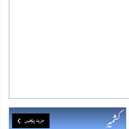
مزید پڑھیں
کشمیر