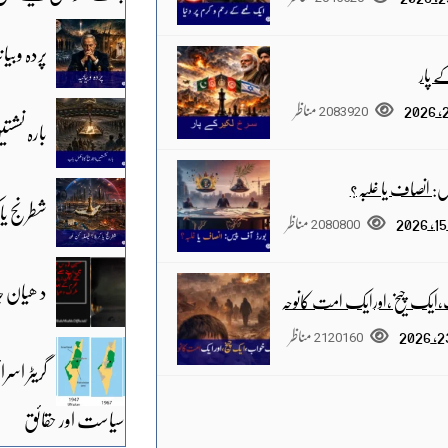
پردہ وبیان
 پار
2083920
مناظر
بارہ نشس
س: انصاف یا غلبہ؟
شطرنج یا 
2080800
مناظر
د ھیان ج
ایک چیخ،اورایک امت کانوحہ
2120160
مناظر
گریٹر اسر
سیاست اور حقائق