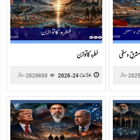
مشرقِ وسطیٰ
خطرہ کاتوازن
202
جولائ 24, 2026
2029680
مناظر
مناظر