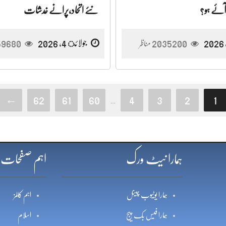
ئے ہو؟
نئے اتحاد،پرانے خدشات
2035200
جولائ 4, 2026
59680
مناظر
←
62
61
60
4
3
2
1
…
ہمارا نیٹ ورک
اہم صفحات
ہمارا یوٹیوب چینل
اہم کالمز
ہمارا فیس بک پیج
اسلام