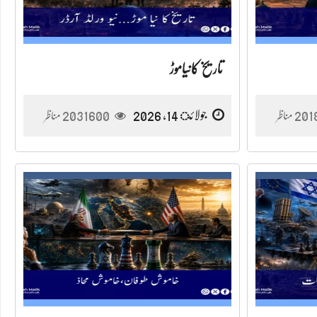
تاریخ کانیاموڑ
201
جولائ 14, 2026
2031600
مناظر
مناظر