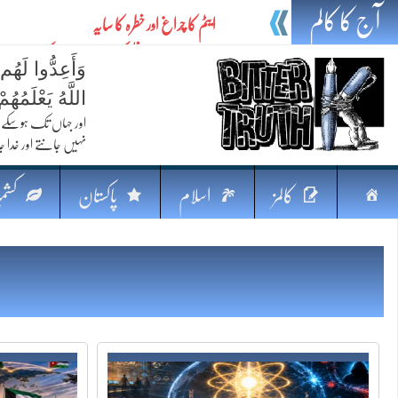
آج کا کالم
ایٹم کا چراغ اور خطرہ کا سایہ
تیل،تلواراورتدبر:خلیج کی بدلتی بساط پرپاکستان
وَأَعِدُّوا لَهُم
ایٹم کا نیا افق: طاقت، سیاست اور مشرقِ وسطیٰ 
اللَّهُ يَعْلَمُه
خطرہ کاتوازن
اور جہاں تک ہوسکے (
نہیں جانتے اور خدا جا
فکرِ اقبال اورامنِ عالم میں پاکستان کاکردار
جہاں ایک لہر دنیا بدل سکتی ہے
صفحہ
کالمز
اسلام
پاکستان
کشمی
پردہ وبیانیہ
اوّل