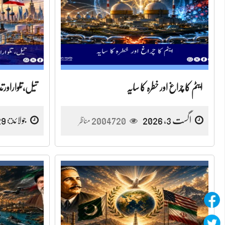
ایٹم کا چراغ اور خطرہ کا سایہ
تیل،تلواراورتدب
اگست 3, 2026
2004720
جولائ 29, 2026
مناظر