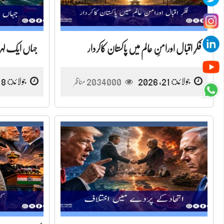
فکرِ اقبال اورامنِ عالم میں پاکستان کاکردار
جہاں ایک لہر
جولائ 21, 2026
2034000
جولائ 18, 2026
مناظر