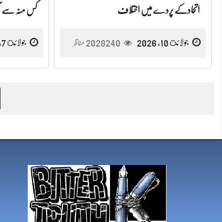
اتحادکے پردے میں اختلاف
کس منہ سے آ
جولائ 10, 2026
2028240
جولائ 7, 2026
مناظر