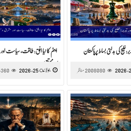
ر:خلیج کی بدلتی بساط پرپاکستان
ایٹم کا نیا افق: طاقت، سیاست اور 
کا مستقبل
2008080
جولائ 25, 2026
5360
مناظر