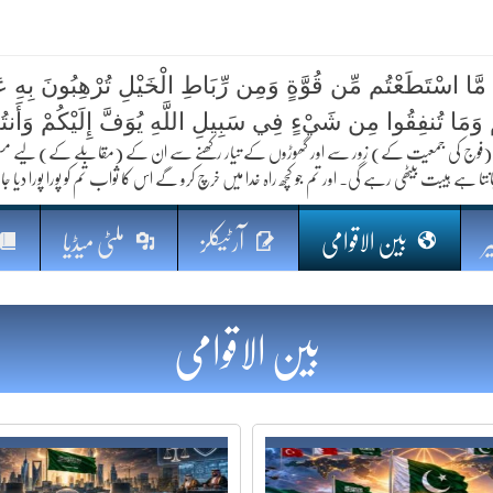
 مَّا اسْتَطَعْتُم مِّن قُوَّةٍ وَمِن رِّبَاطِ الْخَيْلِ تُرْهِبُونَ بِهِ عَد
کا مستقبل
ُمْ وَمَا تُنفِقُوا مِن شَيْءٍ فِي سَبِيلِ اللَّهِ يُوَفَّ إِلَيْكُمْ وَأَنت
فوج کی جمعیت کے) زور سے اور گھوڑوں کے تیار رکھنے سے ان کے (مقابلے کے) لیے مستعد رہو
نتا ہے ہیبت بیٹھی رہے گی۔ اور تم جو کچھ راہ خدا میں خرچ کرو گے اس کا ثواب تم کو پورا پورا دیا جا
ر
بین الاقوامی
آرٹیکلز
ملٹی میڈیا
بین الاقوامی