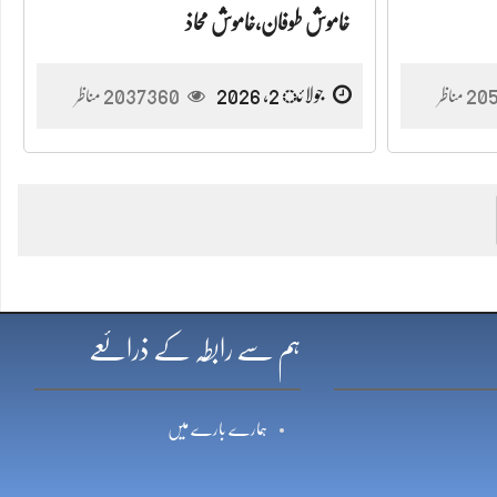
خاموش طوفان،خاموش محاذ
20
جولائ 2, 2026
2037360
مناظر
مناظر
ہم سے رابطہ کے ذرائعے
ہمارے بارے میں