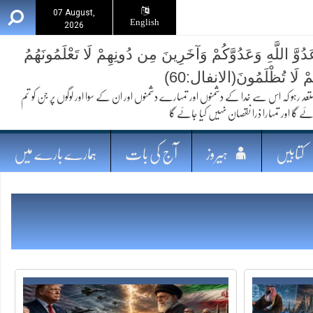
07 August,
English
2026
ُوَّ اللَّهِ وَعَدُوَّكُمْ وَآخَرِينَ مِن دُونِهِمْ لَا تَعْلَمُونَهُمُ
ُمْ لَا تُظْلَمُونَ(الانفال:60)
 کہ اس سے خدا کے دشمنوں اور تمہارے دشمنوں اور ان کے سوا اور لوگوں پر جن کو تم
ئے گا اور تمہارا ذرا نقصان نہیں کیا جائے گا
کتابیں
ہیروز
آج کی بات
ہمارے بارے میں