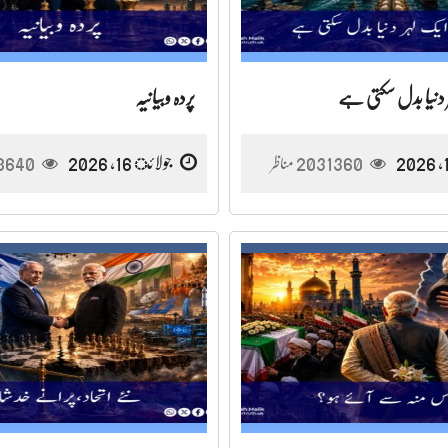
 دنیا بدل سکتی ہے
پردہ وبیانیہ
2031360
جولائ 16, 2026
8640
مناظر