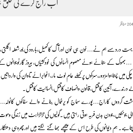
اب راج کرے گی خلق خد
20
مناظر
بہت دردسہے ہم نے…خون ہی خون اورآگ کاکھیل،بارود کی بو،شعلہ اگلتی،
 …بھوک کے ستائے ہوئے معصوم انسانوں کی خودکشیاں، بیروز گارنوجوانوں کے
چکی میں پستاہوامزدور،سڑکوں پرکھلے عام لوٹ مار، اغوابرائے تاوان کی وارداتیں
 درندے، آئین کاقتل،قانون وانصاف کاقتل،انسانیت کاقتل۔
،دہشت گردوں کاراج…پورے سماج کو یرغمال بنانے والے سفاکوں کاٹولہ
الی جونکیں،جودن بدن فربہ ہوتی رہتی ہیں۔گولیوں کی تڑتڑاہٹ میں زندگی ومو
لاپتاہے۔ ہم دیوانوں کی طرح اس کے پیچھے بھاگنے لگتے ہیں اورپھروہی دھتکار،