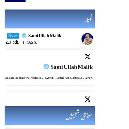
ٹویٹر
Sami Ullah Malik
Follow
6,312
11,680
Sami Ullah Malik
·
mic Lamp and the Shadow of Peril http://x.com/i/article/2085690668337532928
Sami Ullah Malik
·
سماجی شبیہیں
ایٹم کا چراغ اور خطرہ کا سایہ http://x.com/i/article/2085690028282511360