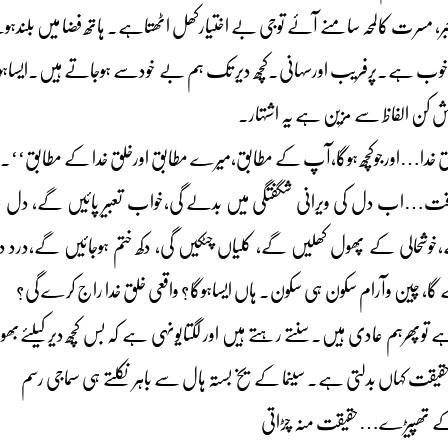
ر، مسرت کالمحہ سامنے آئے توجی بے اختیارکھل اٹھتاہے۔ ہاتھ فضا میں بلندہ
یاخوب ہے۔پرفریب اورسہانی۔کچھ دیر تک ہم بے خودسے ہوجاتے ہیں۔ایساہوتا
ش کن الفاظ سے مزین ہے یہ اشتہار۔
خدا…اورجوکچھ ہوگا،آپ کے مطابق،میرے مطابق اورخلق خدا کے مطابق‘‘۔
ناوقت…اب دل کی ویرانی شگفتگی میں بدلے گی،خواب تعبیر پائیں گے، دل م
ے،خوشحالی کے پھول کھلیں گے، کلیاں چٹکیں گی، دکھ ختم ہوجائیں گے،درد دور
ا، چین وآرام سکون ہی سکون۔ ہاں ایساہوگا؟ واقعی خلق خدا راج کرے گی؟
توپھرہم عادی ہیں۔سنتے رہتے ہیں اور لگتایونہی ہے کہ بس کچھ دیرکیلئےبھولنے کی
قت کہاں بدلتی ہے۔ سینما کے یخ بستہ ہال سے باہر نکلتے ہی سماجی رسم
کے تھپیڑے…حقیقت منہ چڑاتی