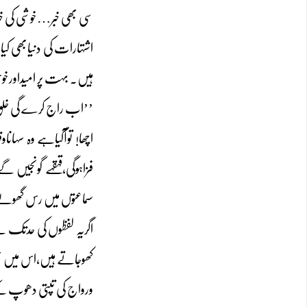
سی بھی خبر…خوشی کی خب
اشتہارات کی دنیابھی ک
ہیں۔ بہت پر امیداورخو
’’اب راج کرے گی خلق 
اچھا! توآگیاہے وہ سہا
فزاہوگی،قہقہے گونجیں گ
سماعتوں میں رس گھولے گ
اگریہ لفظوں کی حدتک ہے 
کھوجاتے ہیں،اس میں حقی
ورواج کی تپتی دھوپ 