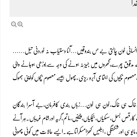
ا
انسانی خون چاٹتی بے حس بندوقیں…آٹا دستیاب نہ خوردنی تیل……
 مدقوق چہرے،گھروں میں جہیز نہ ہونے کی وجہ سے بوڑھی ہوجانے والی
،معصوم بچیوں کی اجتماعی آبرو ریزی ،پھول جیسے معصوم بچوں کواپنی بھوک
…خاک ہی خاک،خون ہی خون…زباں بندی کافرمان،بے آسرا بندگان
ت کارقص بسمل،سسکیاں، ہچکیاں،چیخیں،ماتم،گریہ اورشام غریباں۔ہر آنے
مایوسی اورشکستگی ، ابلیس کھڑامسکراتاہے۔ایسے حالات میں کوئی چھوٹی