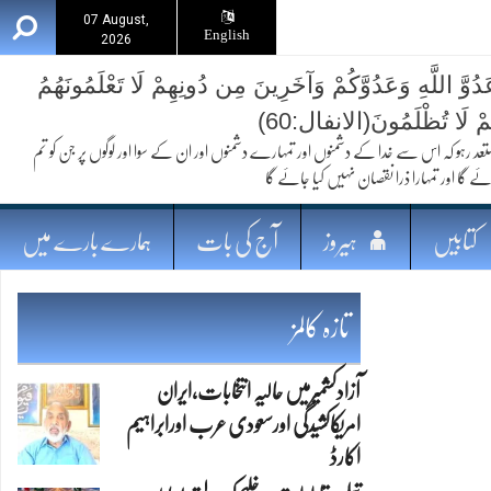
07 August,
English
2026
ُوَّ اللَّهِ وَعَدُوَّكُمْ وَآخَرِينَ مِن دُونِهِمْ لَا تَعْلَمُونَهُمُ
ُمْ لَا تُظْلَمُونَ(الانفال:60)
 کہ اس سے خدا کے دشمنوں اور تمہارے دشمنوں اور ان کے سوا اور لوگوں پر جن کو تم
ئے گا اور تمہارا ذرا نقصان نہیں کیا جائے گا
کتابیں
ہیروز
آج کی بات
ہمارے بارے میں
تازہ کالمز
آزادکشمیرمیں حالیہ انتخابات،ایران
امریکاکشیدگی اورسعودی عرب اورابراہیم
اکارڈ