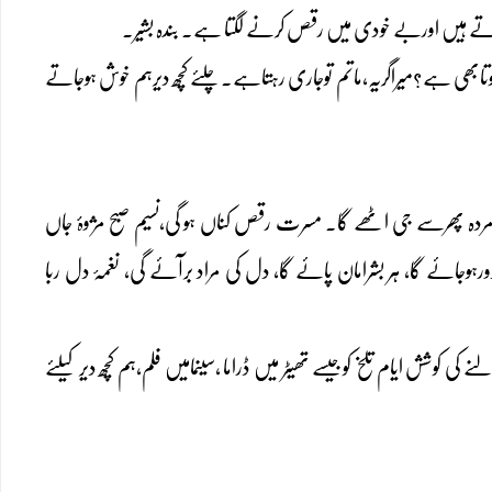
وتے ہیں اوربے خودی میں رقص کرنے لگتا ہے۔ بندہ بشیر۔
بھی ہے؟میراگریہ،ماتم توجاری رہتاہے۔چلئے کچھ دیرہم خوش ہوجاتے
ردہ پھرسے جی اٹھے گا۔ مسرت رقص کناں ہو گی،نسیم صبح مژوۂ جاں
ہوجائے گا، ہر بشرامان پائے گا، دل کی مراد برآئے گی، نغمۂ دل ربا
 کوشش ایام تلخ کوجیسے تھیٹر میں ڈراما ،سینمامیں فلم،ہم کچھ دیر کیلئے