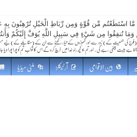
 مَّا اسْتَطَعْتُم مِّن قُوَّةٍ وَمِن رِّبَاطِ الْخَيْلِ تُرْهِبُونَ بِهِ عَد
کا مستقبل
ُمْ وَمَا تُنفِقُوا مِن شَيْءٍ فِي سَبِيلِ اللَّهِ يُوَفَّ إِلَيْكُمْ وَأَنت
فوج کی جمعیت کے) زور سے اور گھوڑوں کے تیار رکھنے سے ان کے (مقابلے کے) لیے مستعد رہو
نتا ہے ہیبت بیٹھی رہے گی۔ اور تم جو کچھ راہ خدا میں خرچ کرو گے اس کا ثواب تم کو پورا پورا دیا جا
ر
بین الاقوامی
آرٹیکلز
ملٹی میڈیا