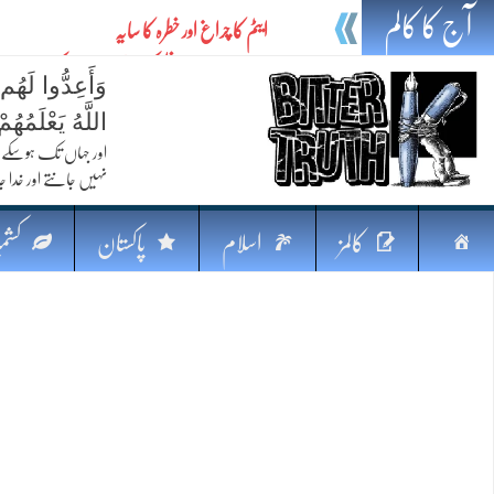
آج کا کالم
ایٹم کا چراغ اور خطرہ کا سایہ
تیل،تلواراورتدبر:خلیج کی بدلتی بساط پرپاکستان
وَأَعِدُّوا لَهُم
ایٹم کا نیا افق: طاقت، سیاست اور مشرقِ وسطیٰ 
اللَّهُ يَعْلَمُه
خطرہ کاتوازن
اور جہاں تک ہوسکے (
نہیں جانتے اور خدا جا
فکرِ اقبال اورامنِ عالم میں پاکستان کاکردار
جہاں ایک لہر دنیا بدل سکتی ہے
صفحہ
کالمز
اسلام
پاکستان
کشمی
پردہ وبیانیہ
اوّل