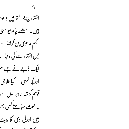
ہے۔
اشتہارسچ بولتے ہیں؟ ہو
ہیں۔ ”جیسے چاہوجیو” ج
مجسم عاجزی بن کرکہتاہے
بس اشتہارات کی دنیا۔را
ایک ڈبے نے جسے ہم ٹی
اورکچھ نہیں… کیا فلاح
توہم گزشتہ ۶۷برسوں سے سن رہے ہیں۔ اقبال بانو نے بہت خوبصورت گایاہے۔ کب بدلی تقدیر ،ایک آیا،دوسرا آیا،سب کے سب دعوے دار اورپھروہی ٹائیں ٹائیں فش۔
یہ بحث مباحثے کسی بھو
ہیں اورٹی وی کا پیٹ