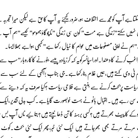
سکتاہے آپ کومجھ سے اختلاف ہو، ضرور کیجئے یہ آپ کاحق ہے لیکن میرا تجربہ
ی نہیں سکتے”زندگی ہے مست” کون سی زندگی ”ناچوگاؤجھومو” کیسے”ہم آپ کے
”ہم نے اپنی مصنوعات میں عوام کا خیال رکھا ہے” کبھی ہواہے بھلاایسا۔
غب کرنے کادھندا۔اوراسپانسرکویہ کہہ کرزیادہ پیسے بٹورنے کاکاروبار”سب سے ز
 وی کہتے ہیں،ہمیں غلام بنارکھاہے۔جی جناب !آگہی کے لئے سب سے مؤثر
ی ریاست پربحث کرنے سے بنتی ہے فلاحی ریاست ؟کیا صرف یہ کہہ دینے سے 
کے کا پیٹ بھرتے ہیں؟کسی برہنہ کا تن ڈھانپتے ہیں؟بتائیے ناں آپ بس سرم
 مرتے مرتے بھی بھرجاتے ہیں ایک نئی خبر،پھر ایک نئی بحث۔کوٹ 