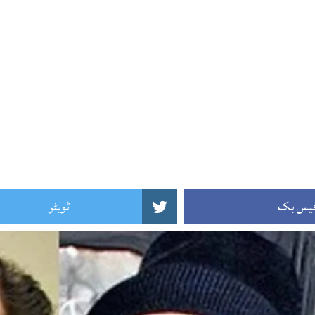
یس بک
ٹویٹر