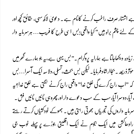
 ہے اشتہار صرف راغب کرنے کانام ہے۔ دعویٰ لاکھ سہی، حقائق کچھ اور
 لئے چشم براہ ہیں” کیا واقعی!بس اسی طرح کا فریب… ہرسرمایہ دار
یادہ دیکھاجاتا ہے ہمارایہ پروگرام۔” بس یہی ہے،یہ جو ہمارے گھر میں
ذریعہ۔ بجاارشادفرمایا۔ لیکن بس بحث،تسلی،دلاسہ ایک آسرا…بس
کہ ”اب راج کرے گی خلق خدا” واقعی راج کرنے لگتی ہے خلق خدا؟یہ
ایہ داروں کی تجوریاں بھرتی رہتی ہیں۔ بھوکے خودکشیاں کرتے رہتے
رادھاکشن میں ایک ہجوم نے ایک اقلیتی جوڑے پرپہلے خوب جی