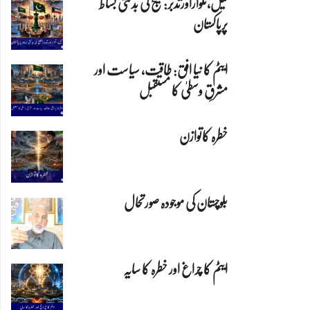
تیل،تلواراورتدبر:خلیج کی بدلتی بساط
پرپاکستان
ایٹم کا نیا افق: طاقت، سیاست اور
مشرقِ وسطیٰ کا مستقبل
خطرہ کاتوازن
بلوچستان کی موجودہ صورتحال
ایٹم کا چراغ اور خطرہ کا سایہ