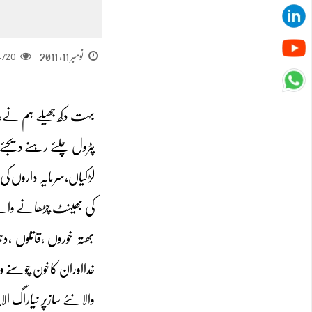
نومبر 11, 2011
4720
بہت دکھ جھیلے ہم نے،
پٹرول چلئے رہنے دیجئے
لڑکیاں،سرمایہ داروں کی 
کی بھینٹ چڑھانے والے
بھتہ خوروں ،قاتلوں 
خدااوران کاخون چوسنے و
والانئے سازپر نیاراگ ا