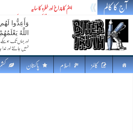
آج کا کالم
ایٹم کا چراغ اور خطرہ کا سایہ
تیل،تلواراورتدبر:خلیج کی بدلتی بساط پرپاکستان
وَأَعِدُّوا لَهُم
ایٹم کا نیا افق: طاقت، سیاست اور مشرقِ وسطیٰ 
اللَّهُ يَعْلَمُه
خطرہ کاتوازن
اور جہاں تک ہوسکے (
نہیں جانتے اور خدا جا
فکرِ اقبال اورامنِ عالم میں پاکستان کاکردار
جہاں ایک لہر دنیا بدل سکتی ہے
صفحہ
کالمز
اسلام
پاکستان
کشمی
پردہ وبیانیہ
اوّل