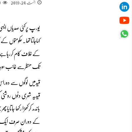
اگست 24, 2019
0
یورپ پرکئی صدیاں ایسی
کہاجاتاتھا۔ حکومتوں 
کے خلاف کام کررہاہے ،
تک منظرسے غائب ہوجاتا
قیدمیں لوگوں سے دوراس
قیدیہ شہری دنوں روشنی
کے دوران صرف ایک دن 