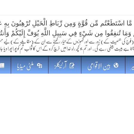
 مَّا اسْتَطَعْتُم مِّن قُوَّةٍ وَمِن رِّبَاطِ الْخَيْلِ تُرْهِبُونَ بِهِ عَد
کا مستقبل
ُمْ وَمَا تُنفِقُوا مِن شَيْءٍ فِي سَبِيلِ اللَّهِ يُوَفَّ إِلَيْكُمْ وَأَنت
فوج کی جمعیت کے) زور سے اور گھوڑوں کے تیار رکھنے سے ان کے (مقابلے کے) لیے مستعد رہو
نتا ہے ہیبت بیٹھی رہے گی۔ اور تم جو کچھ راہ خدا میں خرچ کرو گے اس کا ثواب تم کو پورا پورا دیا جا
ر
بین الاقوامی
آرٹیکلز
ملٹی میڈیا