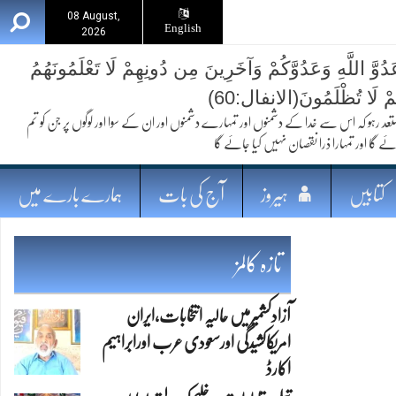
08 August,
English
2026
ُوَّ اللَّهِ وَعَدُوَّكُمْ وَآخَرِينَ مِن دُونِهِمْ لَا تَعْلَمُونَهُمُ
ُمْ لَا تُظْلَمُونَ(الانفال:60)
 کہ اس سے خدا کے دشمنوں اور تمہارے دشمنوں اور ان کے سوا اور لوگوں پر جن کو تم
ئے گا اور تمہارا ذرا نقصان نہیں کیا جائے گا
کتابیں
ہیروز
آج کی بات
ہمارے بارے میں
تازہ کالمز
آزادکشمیرمیں حالیہ انتخابات،ایران
امریکاکشیدگی اورسعودی عرب اورابراہیم
اکارڈ