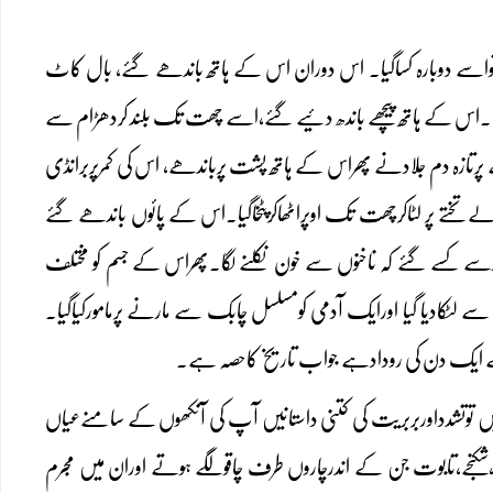
تواسے دوبارہ کساگیا۔ اس دوران اس کے ہاتھ باندھے گئے، بال کاٹ
ی۔اس کے ہاتھ پیچھے باندھ دئیے گئے،اسے چھت تک بلند کردھڑام سے
پرتازہ دم جلادنے پھراس کے ہاتھ پشت پرباندھے، اس کی کمرپربرانڈی
 والےتختے پر لٹاکرچھت تک اوپراٹھاکرپٹخاگیا۔اس کے پائوں باندھے گئے
ے زورسے کسے گئے کہ ناخنوں سے خون نکلنے لگا۔پھراس کے جسم کو مختلف
لٹکادیا گیا اورایک آدمی کومسلسل چابک سے مارنے پرمامورکیاگیا۔
کے ایک دن کی رودادہے جواب تاریخ کاحصہ ہے۔
ں توتشدداوربربریت کی کتنی داستانیں آپ کی آنکھوں کے سامنےعیاں
ریں،شکنجے،تابوت جن کے اندرچاروں طرف چاقولگے ہوتے اوران میں مجرم