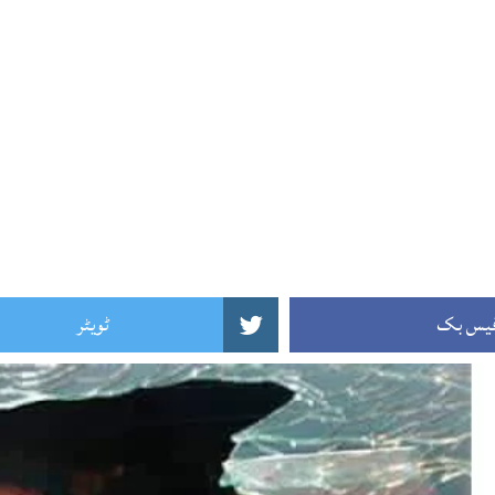
یس بک
ٹویٹر