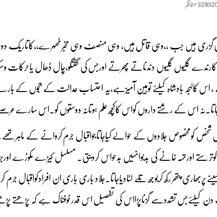
32832
مناظر
 گزری ہیں جب ،،وہی قاتل ہیں، وہی منصف وہی مخبرٹھہرے،،کاتاریک دورتھا
کے کارندے گلیوں گلیوں دندناتے پھرتے اورجس کی گفتگو،چال ڈھال یاحرکا
 اس کالہجہ بادشاہ کیلئے توہین آمیزہے،یہ احتساب عدالت کے ججوں کے بار
۔نہ اس کے رشتے داروں کواس کاکچھ علم ہوتانہ دوستوں کو۔اس سارے عرصے 
 شخص کومخصوص جلادوں کے حوالے کیاجاتاجواقبال جرم کروانے کے ماہرتھے۔
 کوترستے اورتہہ خانے کی بدبوانہیں بدحواس کردیتی۔ مسلسل کیڑے مکوڑے ا
کیلئےجس تشددسے گزناپڑااس کی تفصیل اس قدرخوفناک ہے کہ پڑھتے پڑھتے 