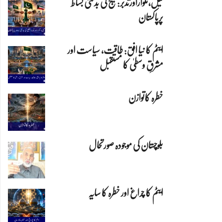
تیل،تلواراورتدبر:خلیج کی بدلتی بساط
پرپاکستان
ایٹم کا نیا افق: طاقت، سیاست اور
مشرقِ وسطیٰ کا مستقبل
خطرہ کاتوازن
بلوچستان کی موجودہ صورتحال
ایٹم کا چراغ اور خطرہ کا سایہ