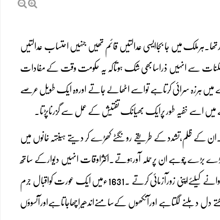
۔ہرملک میں جا بجاایسی عدالتیں قائم تھیں جنہیں احتساب عدالتیں
ت وسکنات سے انہیں ذراسابھی شک ہوتاکہ یہ حکومت وقت کے مفادات
ے میں ہرزہ سرائی کرتاہے تواسے اٹھالے جاتے اوروہ ایک طویل عرصے
میں اسے خفیہ طور پرایک بھیانک تفتیش کے عمل سے گزرناپڑتا۔
ان کے ظلم،تشدد کے طریقے رونگٹے کھڑے کر دیتے ہیںتہہ خانوں میں
وربڑے بڑے چوہے ان پرحملہ آورہوتے۔اکثراوقات انہیں دیوارکے ساتھ
باندھ کرکھڑا رکھا جاتایاپھرسینے پربھاری پتھر رکھ کربوجھ تلے لٹادیاجاتا۔جلاد باری باری ان افرادکواقبال جرم کروانے کیلئےاپنی زورآزمائی کرتے ۔1631ءمیں ایک عورت کواقبال جرم
دل دہلنے لگتاہے اورآنکھوں کےسامنےاندھیراچھاجاتاہےاورآنسوؤں