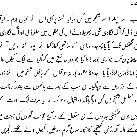
ہے۔
 سے پہلے اسے شکنجے میں کس دیاگیا۔کسنے پربھی اس نے اقبال جرم نہ کیا
ڈی ڈال کرآگ لگادی گئی۔پھرجلادنے اس کی بغلوں میں سلفرڈالی اورآگ لگاد
 کئی گھنٹوں تک کیاگیاپھرجلاداوراس کے ساتھی کھاناکھانے چلےگئے۔واپس آنے 
یٹھ پردیرتک بھاری بوجھ لادا گیا،پھردوبارہ شکنجے میں کساگیا،اسے ایک کیلوں
ؤنڈکاوزن لٹکادیاگیا۔ جلادکا مقصد پورانہ ہواتواس کے پائوں شکنجے میں اتن
ہے کے اوزاروں سے نوچاگیا۔اس سب کے بعداسے ہاتھوں سے باندھ کرچھت سے 
سے مسلسل شکنجے میں کس دیاگیاتاکہ وہ اقبال جرم کرے۔یہ صرف ایک عورت 
ں جوان تفتیشی جلادوں کے زیراستعمال تھےاورآج عجائب گھروں کی زینت ہی
سنے والا آلہ،ناخن کھینچنے کازنبور،سرخ گرم سلاخیں، کیلوں والے تختے،زنجی