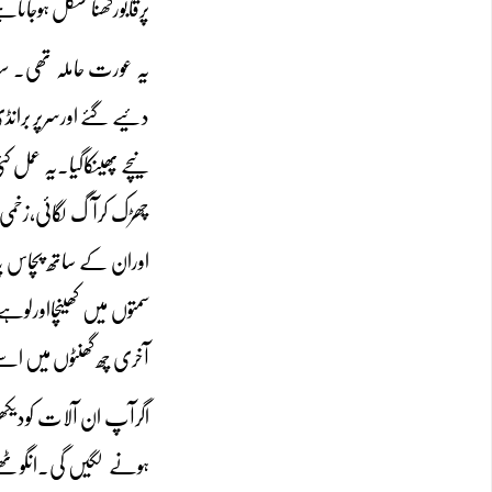
پرقابورکھنامشکل ہوجاتا
یہ عورت حاملہ تھی۔ سب
دئیے گئے اورسرپر بران
نیچے پھینکاگیا۔یہ عمل
چھڑک کرآگ لگائی،زخمی پ
اوران کے ساتھ پچاس پا 
سمتوں میں کھینچااورلو
آخری چھ گھنٹوں میں ا
اگرآپ ان آلات کودیکھی
ہونے لگیں گی۔انگوٹھے ک