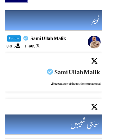
ٹویٹر
Sami Ullah Malik
Follow
6,315
11,689
Sami Ullah Malik
·
Huge amount of drugs shipment captured.
Sami Ullah Malik
·
سماجی شبیہیں
Alhamdulillah's historic moment for Pakistan.