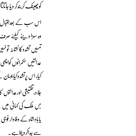
کوپھینک کربندکر دیا جاتا
اس سب کے بعداقبال جرم
وہ سزا دینے کیلئے صرف اق
تمہیں تشددکا نشانہ تونہی
عدالتیں حکمرانوں کواچ
کیا، اس پرتشددکیاجومان
جلاد،تفتیشی اورعدالتوں
جس ملک کی کہانی میں ن
یابادشاہ کے وفادار فو
سے جداکردیتاہے۔