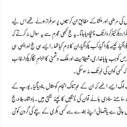
نوں کی مرضی اور منشاکے مطابق ان کرسیوں پر سرفرازہوئے تھےاس لیے
راردیکرکیفرکردارتک پہنچادیاجاتا۔یہ جج کبھی مجرم سے یہ سوال نہ کرتے کہ
کڑاگیا،کیسے پکڑا گیا،کب پکڑاگیا،ان کاجرم کیاتھا۔ایسے ہی جج اورایسی ہی
جس کوجب چاہاغداری،شیطانیت اورملک دشمنی کا الزام لگاکرپکڑا،غائب
 کسی کوان کی خبر تک نہ ہوسکی۔
اف لوگ ایسے اٹھے کہ ان کے عبرتناک انجام کومثال بنادیاگیا۔یورپ کے
منے سنادی جائے توان کی ٹانگیں کانپنے لگتی ہیں۔بادشاہ،جلاد،جج
ٹی جاتی ہے یاقصائی اپنے بغدے سے کسی بکری کے بچے کی گردن کوتن