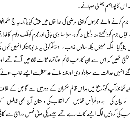
تاکہ اس کاپوراجسم چھلنی ہوجائے۔
 کرنے والے مجرموں کواپنی مرضی کی عدالتوں میں پیش کیاجاتا۔یہ جج حکمرا
بال جرم کودیکھتے،نہ دلیل نہ گواہ، سزا سنا دی جاتی اورمجرم کوملک وقوم کاغدارق
ں بنایاگیا۔لوگ مہینوں بلکہ سالوں غائب رہتےمگرکوئی یہ نہ پوچھتاکہ انہیں کیوں پ
ھی لگتی تھیں کہ اس سے ان کارعب قائم ہوتاتھا،مخالف قابو میں آتے تھے اور
 گئے انہیں عدالت سے سزادلوادی اورجونہ مانے وہ منظرسے ایسے غائب ہوئے کہ
 کایہ گٹھ جوڑآپ کوتاریخ میں ہراس ظالم حکمران کے دورمیں ملے گا جس کے خل
ے بیان کی ہے وہ فرانس تھاجس کے انقلاب کی داستان آج بھی ظالموں کے سا
جی سب کی گردنیں لوگ ایسے کاٹ رہے تھے جیسے پکی ہوئی فصل درانتی سے کا