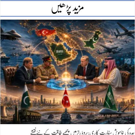
مزید پڑھیں
جدہ کی خاموش سفارت کاری:پردۂ رازمیں چھپے طاقت کےنئےنقشے