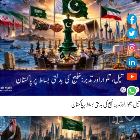
تیل،تلواراورتدبر:خلیج کی بدلتی بساط پرپاکستان