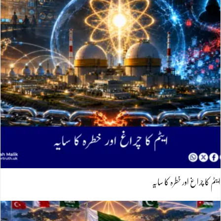
ایٹم کا چراغ اور خطرہ کا سایہ