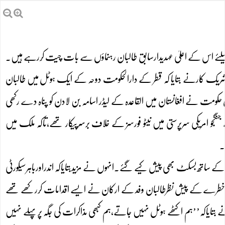
 کیلئے اس کے اعلیٰ عہدیدارسابق طالبان رہنماؤں سے بات چیت کررہے ہیں۔
ریک کارنے بتایا کہ قطر کے دارالحکومت دوحہ کے ایک ہوٹل میں طالبان
حکومت نے افغانستان میں القاعدہ کے لیڈر اسامہ بن لادن کو پناہ دے رکھی
 امریکی سرپرستی میں نیٹو فورسز کے خلاف برسرپیکار تھے،تاکہ ملک میں
 کے ساتھ بسکٹ بھی پیش کیے گئے۔انہوں نے مزیدبتایاکہ اندراورباہرسیکورٹی
حق خطرے کے پیش نظرطالبان وفد کے ارکان نے ایسے اقدامات کررکھے تھے
 بتایاکہ’’ہم اکٹھے ہوٹل نہیں جاتے،ہم کبھی مذاکرات کی جگہ پرپہلے نہیں