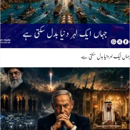
جہاں ایک لہر دنیا بدل سکتی ہے