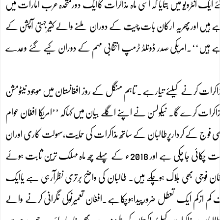
یک انٹرویو میں بتایا کہ اسی ماہ مذاکرات کاایک دورمتحدہ عرب امارات میں
ے ہیں اورپھریہ ارکان بات چیت کے دوران ملنے والے کثیرجہتی آپشن کے
کررہے ہیں‘‘۔امریکی صدر ڈونلڈ ٹرمپ انتخابی مہم کے دوران کیے گئے وعدے
 مذاکرات کرنے کیلئے تیارہے۔ تاہم منگل کے روز افغانستان میں موجود نیٹومشن
اکرات کرے گا۔ نیکولسن نے اپنے اگلے بیان میں کہاکہ ’’امریکا افغان عوام
میں عالمی فوج کے کردارپرطالبان کے ساتھ مذاکرات کی حمایت،سہولت کاری اوران
میں شرکت کیلئے تیارہےمگریہ امن عمل افغان سرپرستی میں ہوگا۔ اس سترہ سالہ جنگ کی بھاری قیمت چکائی جا چکی ہے اور 2018ء کے پہلے چھ ماہ مہلک ترین ثابت ہوئے
ہزاروں افغان فوجی بھی ہلاک ہوچکے ہیں۔ طالبان کی واضح برتری نظرآرہی ہے یاایک
کم ازکم ایک تعطل ضرورپیداہوچکاہے۔افغان تعمیرنوکی نگرانی کرنے والے