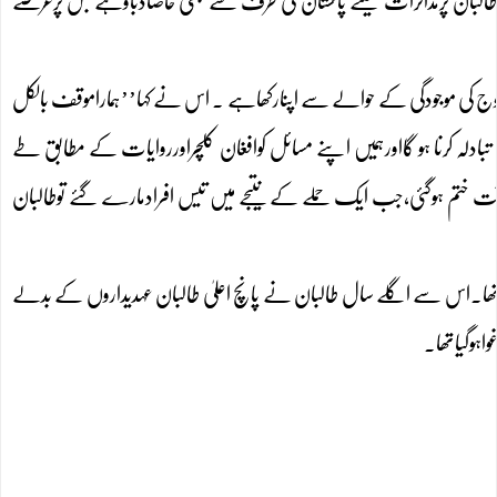
بان کاافغانستان کے 60فیصد حصے پرقبضہ ہے۔تاہم طالبان پرمذاکرات کیلئے پاکستان کی طرف سے بھی خاصادباؤہے جس پرعرصے
 فوج کی موجودگی کے حوالے سے اپنارکھاہے ۔ اس نے کہا’’ہماراموقف بالکل
ا تبادلہ کرنا ہو گااورہمیں اپنے مسائل کوافغان کلچراورروایات کے مطابق طے
ت ختم ہوگئی،جب ایک حملے کے نتیجے میں تیس افرادمارے گئے توطالبان
متعین کیا تھا۔اس سے اگلے سال طالبان نے پانچ اعلیٰ طالبان عہدیداروں کے بدلے