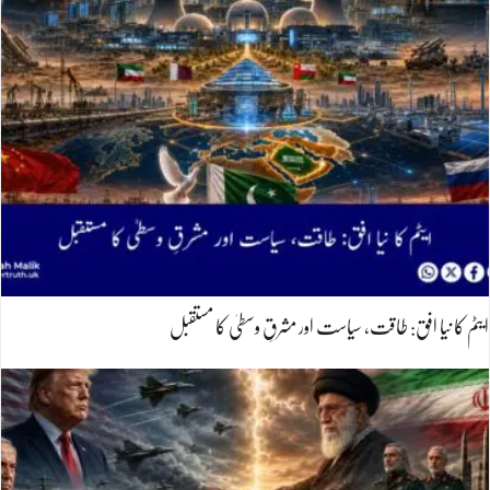
ایٹم کا نیا افق: طاقت، سیاست اور مشرقِ وسطیٰ کا مستقبل