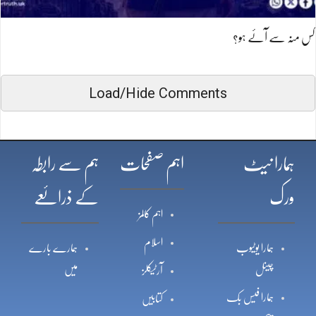
کس منہ سے آئے ہو؟
Load/Hide Comments
ہمارا نیٹ
اہم صفحات
ہم سے رابطہ
ورک
کے ذرائعے
اہم کالمز
اسلام
ہمارا یوٹیوب
ہمارے بارے
چینل
میں
آرٹیکلز
ہمارا فیس بک
کتابیں