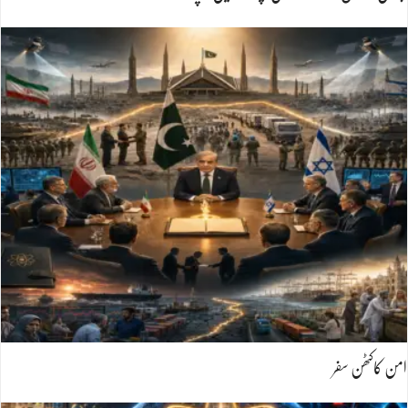
امن کاکٹھن سفر