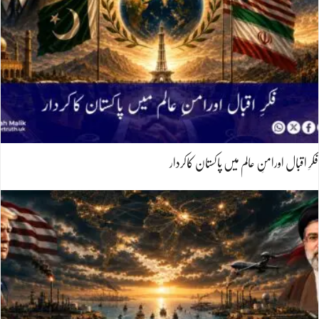
فکرِ اقبال اورامنِ عالم میں پاکستان کاکردار