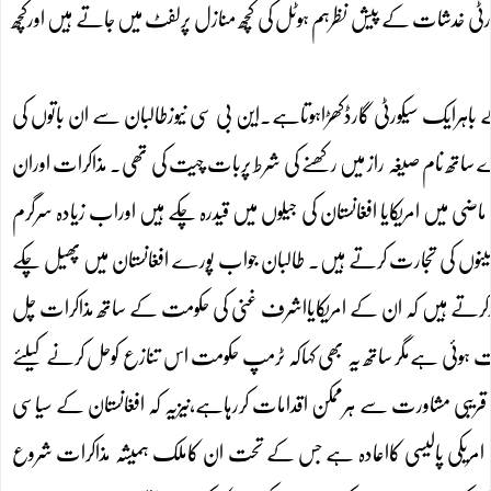
رٹی خدشات کے پیش نظرہم ہوٹل کی کچھ منازل پرلفٹ میں جاتے ہیں اورکچھ
کے باہرایک سیکورٹی گارڈکھڑاہوتاہے۔این بی سی نیوزطالبان سے ان باتوں کی
ساتھ نام صیغہ راز میں رکھنے کی شرط پربات چیت کی تھی۔ مذاکرات اوران
 میں امریکایا افغانستان کی جیلوں میں قیدرہ چکے ہیں اوراب زیادہ سرگرم
 قالینوں کی تجارت کرتے ہیں۔ طالبان جواب پورے افغانستان میں پھیل چکے
کرتے ہیں کہ ان کے امریکایااشرف غنی کی حکومت کے ساتھ مذاکرات چل
ہوئی ہےمگر ساتھ یہ بھی کہاکہ ٹرمپ حکومت اس تنازع کوحل کرنے کیلئے
ریبی مشاورت سے ہرممکن اقدامات کررہاہے،نیزیہ کہ افغانستان کے سیاسی
مریکی پالیسی کااعادہ ہے جس کے تحت ان کاملک ہمیشہ مذاکرات شروع