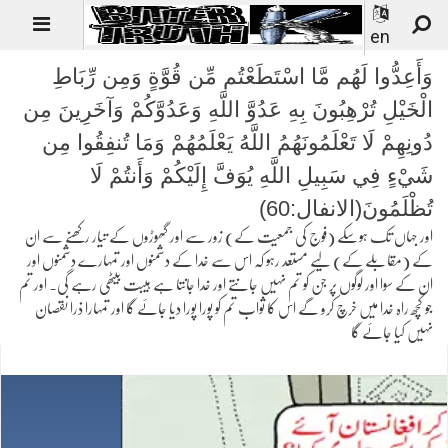
en
وَأَعِدُّوا لَهُم مَّا اسْتَطَعْتُم مِّن قُوَّةٍ وَمِن رِّبَاطِ
الْخَيْلِ تُرْهِبُونَ بِهِ عَدُوَّ اللَّهِ وَعَدُوَّكُمْ وَآخَرِينَ مِن
دُونِهِمْ لَا تَعْلَمُونَهُمُ اللَّهُ يَعْلَمُهُمْ وَمَا تُنفِقُوا مِن
شَيْءٍ فِي سَبِيلِ اللَّهِ يُوَفَّ إِلَيْكُمْ وَأَنتُمْ لَا
تُظْلَمُونَ(الانفال:60)
اور جہاں تک ہوسکے (فوج کی جمعیت کے) زور سے اور گھوڑوں کے تیار رکھنے سے ان
کے (مقابلے کے) لیے مستعد رہو کہ اس سے خدا کے دشمنوں اور تمہارے دشمنوں اور
ان کے سوا اور لوگوں پر جن کو تم نہیں جانتے اور خدا جانتا ہے ہیبت بیٹھی رہے گی۔ اور تم
جو کچھ راہ خدا میں خرچ کرو گے اس کا ثواب تم کو پورا پورا دیا جائے گا اور تمہارا ذرا نقصان
نہیں کیا جائے گا