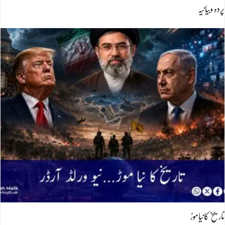
پردہ وبیانیہ
تاریخ کانیاموڑ