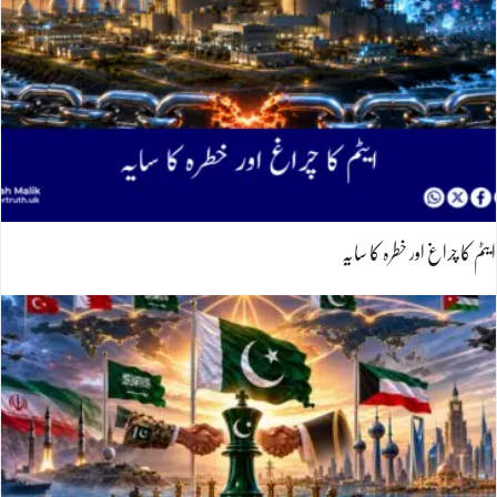
ایٹم کا چراغ اور خطرہ کا سایہ