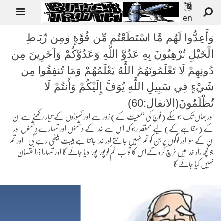
en
وَأَعِدُّوا لَهُم مَّا اسْتَطَعْتُم مِّن قُوَّةٍ وَمِن رِّبَاطِ
الْخَيْلِ تُرْهِبُونَ بِهِ عَدُوَّ اللَّهِ وَعَدُوَّكُمْ وَآخَرِينَ مِن
دُونِهِمْ لَا تَعْلَمُونَهُمُ اللَّهُ يَعْلَمُهُمْ وَمَا تُنفِقُوا مِن
شَيْءٍ فِي سَبِيلِ اللَّهِ يُوَفَّ إِلَيْكُمْ وَأَنتُمْ لَا
تُظْلَمُونَ(الانفال:60)
اور جہاں تک ہوسکے (فوج کی جمعیت کے) زور سے اور گھوڑوں کے تیار رکھنے سے ان
کے (مقابلے کے) لیے مستعد رہو کہ اس سے خدا کے دشمنوں اور تمہارے دشمنوں اور
ان کے سوا اور لوگوں پر جن کو تم نہیں جانتے اور خدا جانتا ہے ہیبت بیٹھی رہے گی۔ اور تم
جو کچھ راہ خدا میں خرچ کرو گے اس کا ثواب تم کو پورا پورا دیا جائے گا اور تمہارا ذرا نقصان
نہیں کیا جائے گا