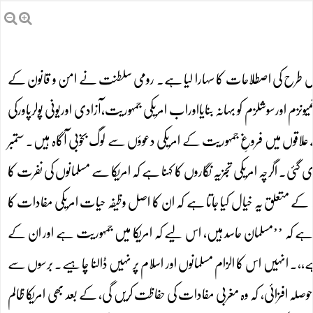
طر اس طرح کی اصطلاحات کا سہارا لیا ہے۔ رومی سلطنت نے امن و قانون کے
میونزم اورسوشلزم کو بہانہ بنایااوراب امریکی جمہوریت،آزادی اوریونی پولرپاورکی
لاقوں میں فروغِ جمہوریت کے امریکی دعوؤں سے لوگ بخوبی آگاہ ہیں۔ ستمبر
 دی گئی۔ اگرچہ امریکی تجزیہ نگاروں کا کہنا ہے کہ امریکا سے مسلمانوں کی نفرت کا
ے متعلق یہ خیال کیا جاتا ہے کہ ان کا اصل وظیفہ حیات امریکی مفادات کا
ے کہ ’’مسلمان حاسد ہیں، اس لیے کہ امریکا میں جمہوریت ہے اور ان کے
ہے،،۔ انہیں اس کا الزام مسلمانوں اور اسلام پر نہیں ڈالنا چاہیے۔ برسوں سے
صلہ افزائی، کہ وہ مغربی مفادات کی حفاظت کریں گی، کے بعد بھی امریکا ظالم