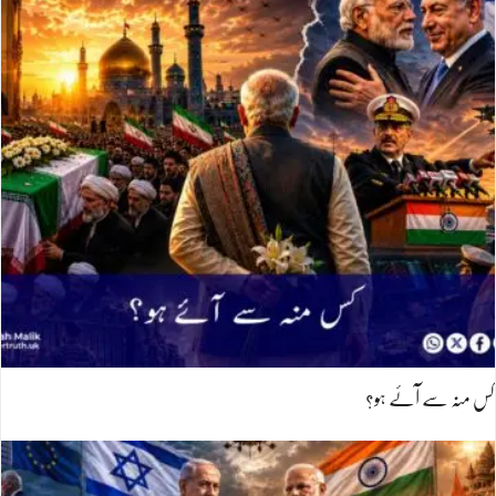
کس منہ سے آئے ہو؟