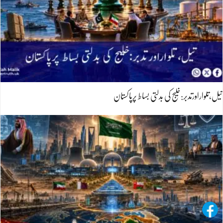
تیل،تلواراورتدبر:خلیج کی بدلتی بساط پرپاکستان