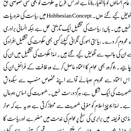
م انسانوں کو بااختیار بناتا ہے اور کس طرح یہ حکومت کو بھی کسی خصوصی حق
سے لطف اندوز ہونے کی اجازت نہیں دیتا، سوائے ان حقوق کے جو اسے سیاسی برادری کی جانب تفویض کیے گئے ہوں۔ Hobbesian Concept میں ریاست کی ضروریات
نگ نہیں ہیں۔ ہاں! ریاست کی تشکیل ایک تاریخی عمل ہے جبکہ انسانی برادری
حروم کر دے۔ ریاستی امور کی نگرانی کیلئےکسی بھی حکومت کی تشکیل افراد کی
ان کی جانب سے تفویض کیے گئے ہیں۔ لہٰذا حکومت کی تشکیل میں ان کی
نا چاہیے۔ جو گروہ بھی عوام کا اعتماد حاصل کر لے وہ خلافت کے فرائض ان کی
 اس اعتماد سے محروم ہوجائے تواسے اپنے مخصوص منصب سے سبکدوش
ی نظام جمہوریت کی ایک شکل ہے، ہرگز درست نہیں۔ جمہوریت کی اساس بہرحال
ے۔ لہٰذا جو چیز اسلام کو مغربی جمہوریت سے ممتاز کرتی ہے وہ یہ ہے کہ موخر
 جو مذہبی فریضہ میں برابری کی سطح پرعوام کی خدمت میں مضمر ہے اورریاست کا