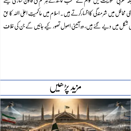
کہ مغربی جمہوریت میں عوام کے منتخب نمائندے ہرقسم کی قانون سازی کیلئے
نجی محافل میں شرمندگی کااظہارکرتے ہیں۔ اسلام میں حاکمیتِ اعلیٰ اﷲ کا حق
ی شکل میں دیے گئے ہیں، وہ آئینی اصول تصور کیے جائیں گے جن کی خلاف
مزید پڑھیں