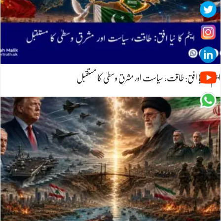
ایٹم کا نیا افق: طاقت، سیاست اور مشرقِ وسطیٰ کا مستقبل