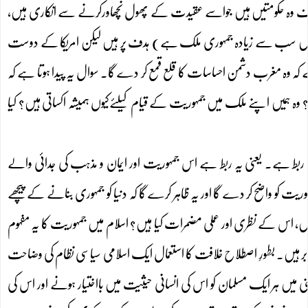
دف وہ حکومتیں ہیں جواسے عقیدت کے پھول نچھاورکرنے سے انکاری ہیں،
دنیا میں سب سے زیادہ جمہوری ملک ہے) ہدف پر ہیں لیکن امریکا کے دوست
 وہ مغرب دشمن احساسات کا قلع قمع کر دے گا۔ سوال یہ پیدا ہوتا ہے کہ
 وہ ہمیں اپنے ملک میں جمہوریت کے قیام کیلئےکیوں ہمیشہ اکساتی ہیں؟ کیا
 ربط ہے۔ یعنی یہ ربط ہے اس جمہوریت اور ایمان و مذہب کی جدائی والے
 کو واضح کر دے گا اور یہ ظاہر کرے گا کہ دنیا کو جمہوری بنانے کے پیچھے
، اس کے نظری اور عملی مضمرات کیا ہیں؟ اسلام میں جمہوریت کا یہ مفہوم
رابر ہیں۔ بطورِ اصطلاح خلافت کا استعمال ایک اسلامی سیاسی نظام کی وضاحت
عنی میں ہر ایک مسلمان کو اس کی انسانی حیثیت میں بااختیار ہونے اور اس کی