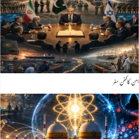
امن کاکٹھن سفر