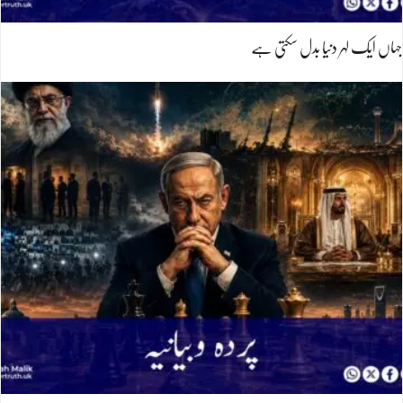
جہاں ایک لہر دنیا بدل سکتی ہے