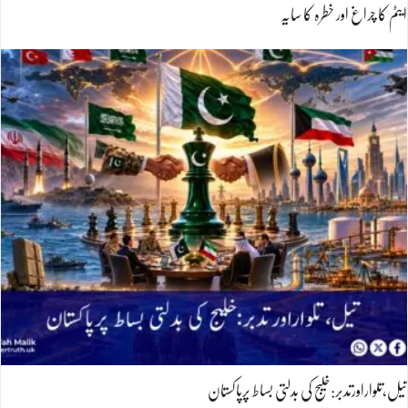
ایٹم کا چراغ اور خطرہ کا سایہ
تیل،تلواراورتدبر:خلیج کی بدلتی بساط پرپاکستان