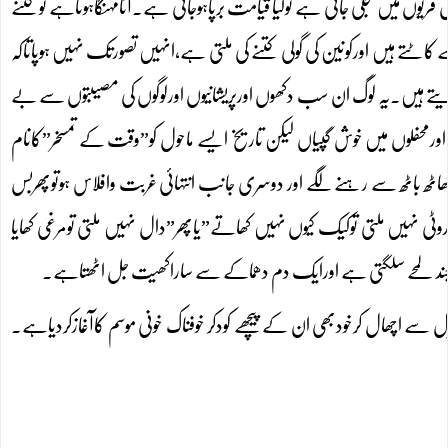
 قریوں میں بجلی جاتی ہے توکیا قیامت برپاہوجاتی ہے۔آٹامہنگاہوتاہے توکتنے
 کاٹتے ہیں اورکونین کی گولی کتنے کی ملتی ہے،انہیں تصورتک نہیں ہوپاتاکہ
دیتے ہیں۔یہ لوگ ان سب دکھوں اورپریشانیوں اورلوگوں کی مصیبتوں سے بے
اورمحفلوں میں خوش گپیاں لیکن تاریخ ایسے ماحول کو”وقت کے تمسخر”کانام
ٹھاٹھ باٹھ سے رہنے لگے اور دوسری جانب انتہائی غربت وافلاس ہوتوپھربس
ٹی نہیں ملتی توکیک کیوں نہیں کھاتے”یاپھر”دال نہیں ملتی تومرغی کھایا
چند لمحے سلگتی ہے اورایک دم دھماکے سے ساراکھیت جل اٹھتاہے۔
سے اچھال کرخودبھی ان کے پیچھے کودکر خوفناک خونی موسم کاآغازکردیاہے۔