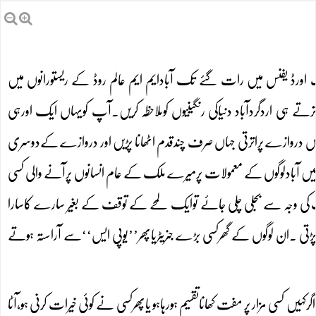
اورڈ یفنس میں رات گئے تک آبادایم ایم عالم روڈ کے ریستورانوں میں
رتے ہی اردگردآباد دنیاکی رنگینیوں کوملاحظہ کریں۔آپ کویہاں ایک اورہی
 اس دروازے پراترتی جہاں صرف چندقدم اٹھانا پڑیں اور دروازے کےدوسری
امیں آبادلوگوں کے معمولات پرمیرے ملک کے عام انسانوں پرآنے والی کسی
یڈنگ کی وجہ سے بجلی چلی جائے توایک لمحے کے توقف کے بغیر سارے کاسارا
رناپڑتی ۔ان لوگوں کے گھرکسی بڑے جنریٹریاپھر’’یوپی ایس‘‘سے آراستہ ہوتے
 کسی مزار پر مفت کھاناتقسیم ہورہاہو یاپھرکسی نے کوئی خیرات کرنی ہو،آٹا