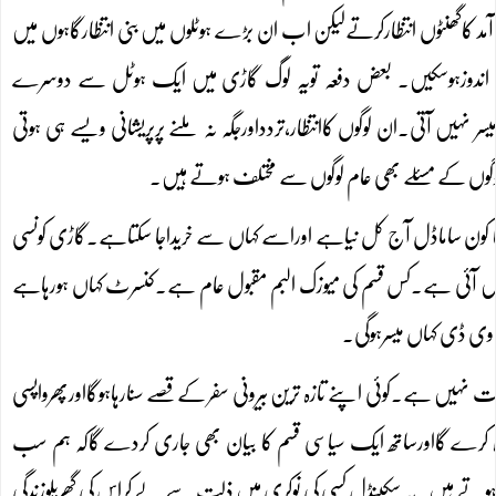
آمد کاگھنٹوں انتظارکرتےلیکن اب ان بڑے ہوٹلوں میں بنی انتظارگاہوں میں
طف اندوزہوسکیں۔ بعض دفعہ تویہ لوگ گاڑی میں ایک ہوٹل سے دوسرے
یں آتی۔ان لوگوں کاانتظار،تردداورجگہ نہ ملنے پرپریشانی ویسے ہی ہوتی
لوگوں کے مسئلے بھی عام لوگوں سے مختلف ہوتے ہیں۔
کون ساماڈل آج کل نیاہے اوراسے کہاں سے خریداجا سکتاہے۔گاڑی کونسی
 میں آئی ہے۔کس قسم کی میوزک البم مقبول عام ہے۔کنسرٹ کہاں ہورہاہے
 وی ڈی کہاں میسرہوگی۔
 نہیں ہے۔کوئی اپنے تازہ ترین بیرونی سفر کے قصے سنارہاہوگااورپھرواپسی
رہ کرے گااورساتھ ایک سیاسی قسم کا بیان بھی جاری کردے گاکہ ہم سب
وتے ہیں۔یہ سکینڈل کسی کی نوکری میں ذلت سے لے کراس کی گھریلوزندگی