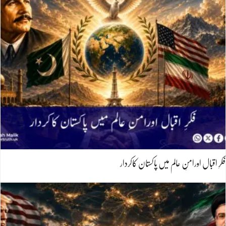
فکرِ اقبال اورامنِ عالم میں پاکستان کاکردار