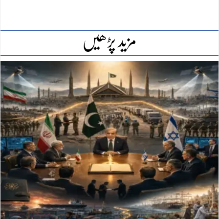
مزید پڑھیں