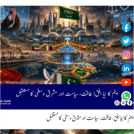
ایٹم کا نیا افق: طاقت، سیاست اور مشرقِ وسطیٰ کا مستقبل