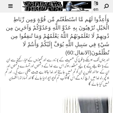
en
وَأَعِدُّوا لَهُم مَّا اسْتَطَعْتُم مِّن قُوَّةٍ وَمِن رِّبَاطِ
الْخَيْلِ تُرْهِبُونَ بِهِ عَدُوَّ اللَّهِ وَعَدُوَّكُمْ وَآخَرِينَ مِن
دُونِهِمْ لَا تَعْلَمُونَهُمُ اللَّهُ يَعْلَمُهُمْ وَمَا تُنفِقُوا مِن
شَيْءٍ فِي سَبِيلِ اللَّهِ يُوَفَّ إِلَيْكُمْ وَأَنتُمْ لَا
تُظْلَمُونَ(الانفال:60)
اور جہاں تک ہوسکے (فوج کی جمعیت کے) زور سے اور گھوڑوں کے تیار رکھنے سے ان
کے (مقابلے کے) لیے مستعد رہو کہ اس سے خدا کے دشمنوں اور تمہارے دشمنوں اور
ان کے سوا اور لوگوں پر جن کو تم نہیں جانتے اور خدا جانتا ہے ہیبت بیٹھی رہے گی۔ اور تم
جو کچھ راہ خدا میں خرچ کرو گے اس کا ثواب تم کو پورا پورا دیا جائے گا اور تمہارا ذرا نقصان
نہیں کیا جائے گا