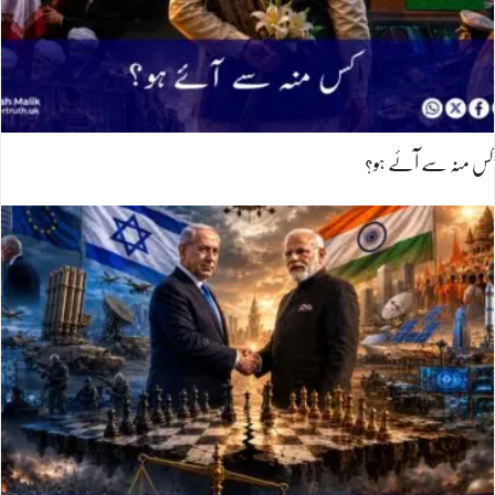
کس منہ سے آئے ہو؟