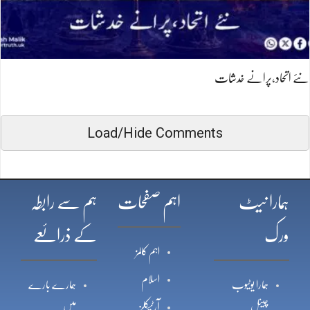
نئے اتحاد،پرانے خدشات
Load/Hide Comments
ہمارا نیٹ
اہم صفحات
ہم سے رابطہ
ورک
کے ذرائعے
اہم کالمز
اسلام
ہمارا یوٹیوب
ہمارے بارے
چینل
میں
آرٹیکلز