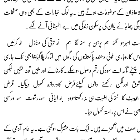
رچڑھاؤ ان کے موضوعات ہوتے ہیں ۔یہ لوگ اخبارات کے بھی وہی صفحات
ردگی چھاجائے یاان کی پرسکون زندگی میں بے اطمینانی آنے لگے۔
ت امیرہوگئے۔ہم پرہن برسنے لگا۔ہم نے ترقی کی منازل طے کرلیں۔
ے8سال تک حکومت کی اوراپنا یہ منحوس کاروباری خونی دھندہ پاکستانیوں کی رگوں میں اتارکرچلاگیاجوابھی تک جاری
نچے تاکہ اسے سود کی رقم وصول ہوسکے۔کارخانے اور ملیں تونہ لگیں لیکن
ق اورلگن رکھنے والوں کیلئےقرض کادروازہ کھول دیاگیا۔ قرض
رو۔جوپیٹ کاٹنے کی اہلیت ہی نہ رکھتاہووہ بے ایمانی سے،رشوت سے اورکسی
اہمی نے اس پرراستہ کھول دیا۔
ے اس صف میں آکھڑے ہیں۔ ایک بات مشترک ہوگئی ہے۔یہ عام آدمی کے