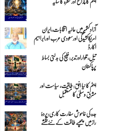
ایٹم کا چراغ اور خطرہ کا سایہ
آزادکشمیرمیں حالیہ انتخابات،ایران
امریکاکشیدگی اورسعودی عرب اورابراہیم
اکارڈ
تیل،تلواراورتدبر:خلیج کی بدلتی بساط
پرپاکستان
ایٹم کا نیا افق: طاقت، سیاست اور
مشرقِ وسطیٰ کا مستقبل
جدہ کی خاموش سفارت کاری:پردۂ
رازمیں چھپے طاقت کےنئےنقشے