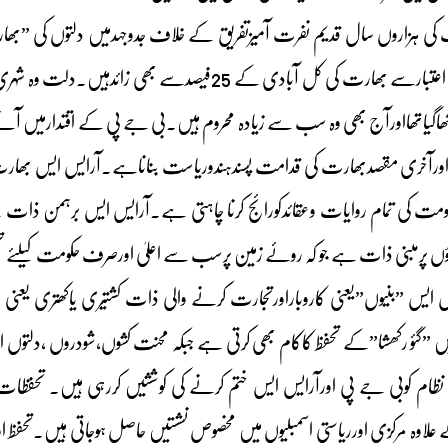
ی ہزاروں سال قدیم نفرت آمیزتفریق کے خلاف جدوجہدمیں دلتوں کی ”ب
کاسٹ قبائل تعدادکے اعتبارسے بھارت کی کل آبادی کے
اگیاتھااورآج بھی وہ سب سے زیادہ محروم ہیں۔بی جے پی کے اقتدارمیں آن
لااورآخری مقصدبھارت کی قدامت پسندہندوریاست بناناہے۔آرایس ایس بھارت
ومت کی تمام روایات وعقائدکورائج کرنا چاہتی ہے۔آرایس ایس برہمن ذا
ؤں پرمبنی ذات ہے جو کہ روئے زمین پرسب سے اعلیٰ اورصرف حکومت کیلئے ت
یس ایس ”بنیوں”یعنی کاروباراورتجارت کرنے والی ذات کشتیری یاکھتری یع
میں ”گئو رکھشا”کے تحفظ کاکام بھی کرتی ہے جبکہ محنت کشوں،شودروں ،دلتوں 
 کوبی جے پی اورآرایس ایس ختم کرنے کی کوششیں کررہی ہیں۔ تحفظات کے
علاوہ مرکزی اورریاستی اسمبلیوں میں مخصوص نشستیں حاصل ہوجاتی ہیں۔تحفظ اور