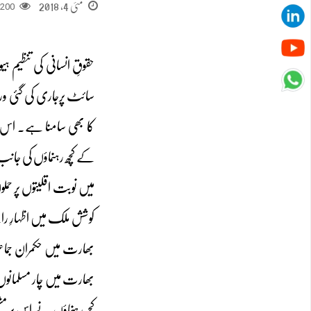
مئی 4, 2018
200
حقوقِ انسانی کی تنظیم 
کے کچھ رہنماؤں کی جانب
میں نوبت اقلیتوں پر حمل
کوشش ملک میں اظہارِ را
بھارت میں حکمران جما
بھارت میں چار مسلمانوں
کچھ رہنماؤں نے اس پر مش