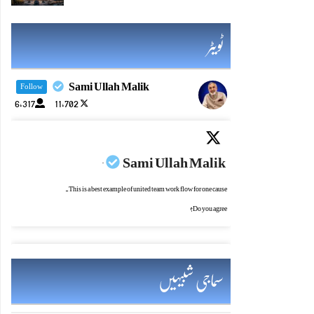
ٹویٹر
Sami Ullah Malik
Follow
6,317
11,702
Sami Ullah Malik
·
This is a best example of united team work flow for one cause.
Do you agree?
سماجی شبیہیں
Sami Ullah Malik
·
یادرکھو! چراغ جتنازیادہ روشن ہو،اس کی حفاظت کی ضرورت بھی اتنی ہی بڑھ جاتی ہے۔