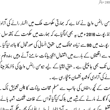
283
مناظر
ہیومن رائٹس واچ نے کہا ہے کہ بھارتی حکومت ملک میں اظہارِ رائے کی آزاد
سائٹ پرجاری کی گئی ورلڈ رپورٹ 2016ء میں یہ بھی کہاگیاہے کہ بھارت میں حک
کا بھی سامنا ہے۔ اس رپورٹ میں 90سے زیادہ ممالک میں حقوقِ انسانی کی صورتحا
 سے اقلیتوں کے بارے میں اشتعال انگیز بیانات سامنے آئے وہیں ہندو قوم پرس
وں تک بھی جا پہنچی ہے۔ جنوبی ایشیا کے لیے ہیومن رائٹس واچ کی ڈائریکٹر مین
ئے کی آزادی کوشدید نقصان پہنچا رہی ہے۔
عت کے کچھ رہنماؤں کی جانب سے مسلم مخالف بیانات کا چلن تشویش ناک ہ
 کو گائے مارنے کے شبہے میں ہلاک کیا گیا تو اس کے خلاف مختلف شعبہ ہائے
تعل ہو کر جو بیان دیے اس سے آواز اٹھانے والے افراد کو بھی دھمکی آمیز پیغاما