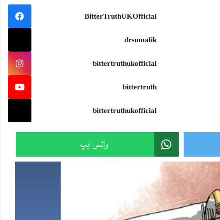
سمندرجتناوسیع ہو،جہازکواتنی ہی مضبوط سمت درکارہوتی ہے۔اور تہذیب جتنی بلند ہو،اسے اتنی ہی گہری بصیرت ک
BitterTruthUKOfficial
#wisdom #knowledge
drsumalik
bittertruthukofficial
Sami Ullah Malik
·
bittertruth
ایران نے امریکی F-15 کی تباہ شدہ باقیات دنیا کے سامنے رکھ دیں!
ایرانی پاسدارانِ انقلاب نے پہلی بار ایسی تصاویر جاری کی ہیں جن میں جنگ کے دوران تباہ ہونے والے امریکی F-15 لڑاکا طیارے کی باقیات نمائش کے لیے رکھی دکھائی گئی
bittertruthukofficial
یہ تصاویر سامنے آنے کے بعد بڑا سوال یہ ہے:
Twitter feed video.
واٹس ایپ