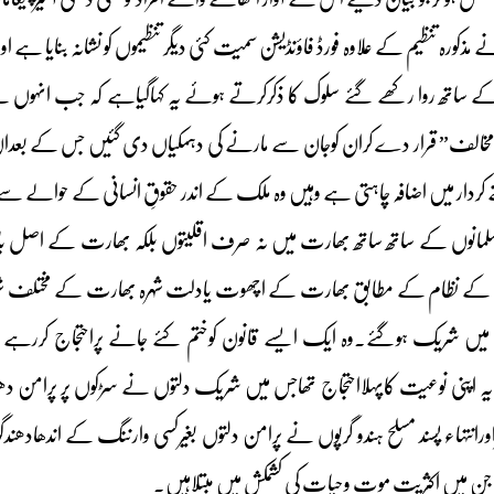
کورہ تنظیم کے علاوہ فورڈ فاؤنڈیشن سمیت کئی دیگر تنظیموں کو نشانہ بنایا ہے اور
الف” قرار دے کران کوجان سے مارنے کی دہمکیاں دی گئیں جس کے بعدان کورو
 کردار میں اضافہ چاہتی ہے وہیں وہ ملک کے اندر حقوقِ انسانی کے حوالے س
مانوں کے ساتھ ساتھ بھارت میں نہ صرف اقلیتوں بلکہ بھارت کے اصل با
ے نظام کے مطابق بھارت کے اچھوت یادلت شہرہ بھارت کے مختلف شہروں
ل میں شریک ہوگئے۔وہ ایک ایسے قانون کوختم کئے جانے پراحتجاج کررہے 
 یہ اپنی نوعیت کاپہلااحتجاج تھاجس میں شریک دلتوں نے سڑکوں پر پرامن د
ورانتہاء پسند مسلح ہندو گرپوں نے پرامن دلتوں بغیرکسی وارننگ کے اندھادھند
 جن میں اکثریت موت وحیات کی کشمکش میں مبتلاہیں۔