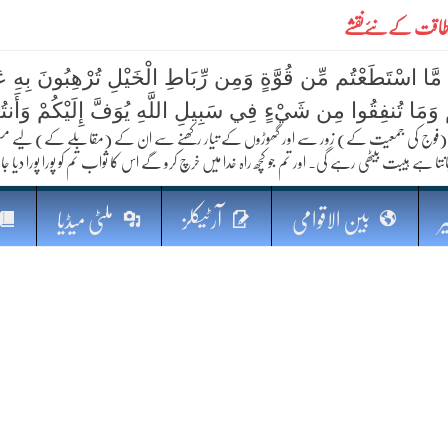
ے طاقت کےنئےنقشے
 مَّا اسْتَطَعْتُم مِّن قُوَّةٍ وَمِن رِّبَاطِ الْخَيْلِ تُرْهِبُونَ بِهِ عَد
ُمْ وَمَا تُنفِقُوا مِن شَيْءٍ فِي سَبِيلِ اللَّهِ يُوَفَّ إِلَيْكُمْ وَأَنت
فوج کی جمعیت کے) زور سے اور گھوڑوں کے تیار رکھنے سے ان کے (مقابلے کے) لیے مستعد رہو
نتا ہے ہیبت بیٹھی رہے گی۔ اور تم جو کچھ راہ خدا میں خرچ کرو گے اس کا ثواب تم کو پورا پورا دیا جا
کا مستقبل
ر
بین الاقوامی
آرٹیکلز
ملٹی میڈیا