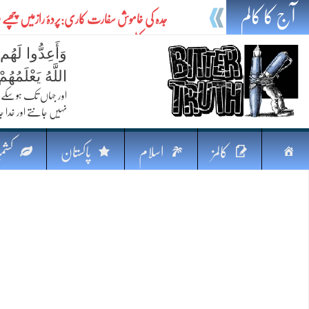
آج کا کالم
جدہ کی خاموش سفارت کاری:پردۂ رازمیں چھپ
امن کاکٹھن سفر
وَأَعِدُّوا لَهُم
ایٹم کا چراغ اور خطرہ کا سایہ
اللَّهُ يَعْلَمُه
تیل،تلواراورتدبر:خلیج کی بدلتی بساط پرپاکستان
اور جہاں تک ہوسکے (
نہیں جانتے اور خدا جا
ایٹم کا نیا افق: طاقت، سیاست اور مشرقِ وسطیٰ 
خطرہ کاتوازن
صفحہ
کالمز
اسلام
پاکستان
کشمی
فکرِ اقبال اورامنِ عالم میں پاکستان کاکردار
اوّل