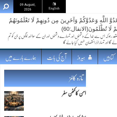
09 August,
English
2026
ُوَّ اللَّهِ وَعَدُوَّكُمْ وَآخَرِينَ مِن دُونِهِمْ لَا تَعْلَمُونَهُمُ
ُمْ لَا تُظْلَمُونَ(الانفال:60)
 کہ اس سے خدا کے دشمنوں اور تمہارے دشمنوں اور ان کے سوا اور لوگوں پر جن کو تم
ئے گا اور تمہارا ذرا نقصان نہیں کیا جائے گا
کتابیں
ہیروز
آج کی بات
ہمارے بارے میں
تازہ کالمز
امن کاکٹھن سفر