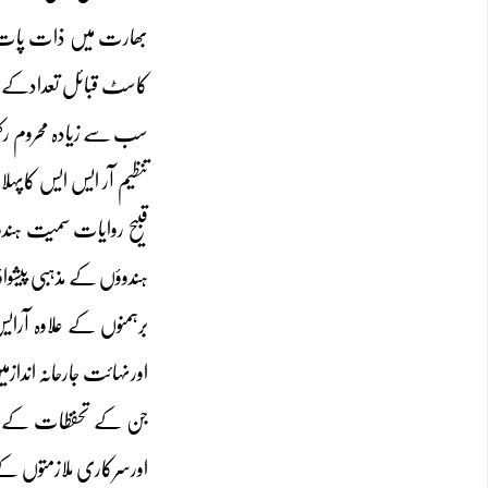
بھارت میں ذات پات ک
سب سے زیادہ محروم رکھ
تنظیم آر ایس ایس کاپہ
قبیح روایات سمیت ہند
ہندوؤں کے مذہبی پیشوا
برہمنوں کے علاوہ آرا
اورنہائت جارحانہ انداز
جن کے تحفظات کے نظام
اورسرکاری ملازمتوں کے 