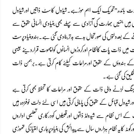
ھارت باندھ”تحریک ایک اہم موڑہے۔شیڈول کاسٹ ذاتیں اورشیڈول
 25فیصدسے بھی زائدہیں۔دلت وہ شہری ہیں جنہیں بھارت کی آزادی سے پہلے بھی بنیادی انسانی حقوق سے
ے کے بعددلتوں کی صورتحال بدسے بدتربنادی گئی ہے۔ہندوبنیادپرست
 میں ذات پات کانظام اورکروڑوں انسانوں کواچھوت قراردینے جیسی
ت کے ہندوؤں کے حقوق اورمراعات کیلئے کام کرتی ہے۔برہمن ذات
خلیق کی گئی ہے۔
نی جنگ لڑنے والی ذات کے حقوق اور مراعات کا تحفظ بھی کرتی ہے
اورشیدول قبائل کے حقوق کی پامالی کرتی ہیں اسی لئے دلت خوفزدہ ہیں
 اس نظام سے شیدولڈ ذاتوں اورقبیلوں کودرکاری تعلیمی اداروں
کوٹہ کایہ نظام ہزاروں سال سے پیدائش کی بنیادپرجاری امتیازکی تھوڑی