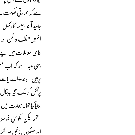
ہے کہ بھارتی حکومت نے مذ
انہیں”ملک دشمن اور مخ
عالمی معاملات میں اپنے
یہی وجہ ہے کہ اب مسل
پرہیں۔ ہندوذات پات ک
پرنکل کرملک گیر ہڑتا
بنایاگیاتھا۔بھارت میں
تھے لیکن حکومتی فورسزا
اورسینکڑوں زخمی ہوگئے