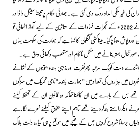
 ان کی غیر ملکی امداد روک دی گئی ہے۔بھارتی حکام پر تیستا سیتل واڈ اور
جاوید آنند جیسے کارکنوں کے ساتھ روا رکھے گئے سلوک کا ذکرکرتے ہوئے یہ کہاگیاہے کہ جب انہوں نے 2002ء کے گجرات فسادات کے متاثرین کے لیے آواز اٹھائی تو
پوش ہوناپڑگیا۔میناکشی گنگولی کا کہنا ہے کہ بھارت کی حکومت جہاں
ے صورتحال بہتر بنانے میں مکمل ناکام اورمتعصب دکھائی دیتی ہے۔
شندے دلت کویک مرتبہ پھرنفرت اورمذہبی ہندو جنونیوں کے نشانے
 میں ہزاروں کی تعدادمیں ”بھارت باندھ”نامی تحریک میں سڑکوں
تھے جس کے بارے میں ان کاکہناتھاکہ وہ قانون ان کے تحفظ کیلئے
ھرنے دیکرراستے بندکردیئے تھے تاہم اپنے حقوق کیلئے نعرے لگارہے
گولیاں برساناشروع کردیں جس کے نتیجے میں موقع پرہی گیارہ دلت ہلاک