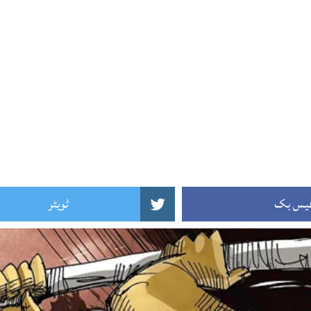
یس بک
ٹویٹر