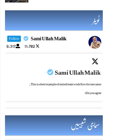
ٹویٹر
Sami Ullah Malik
Follow
6,317
11,702
Sami Ullah Malik
·
This is a best example of united team work flow for one cause.
Do you agree?
سماجی شبیہیں
Sami Ullah Malik
·
یادرکھو! چراغ جتنازیادہ روشن ہو،اس کی حفاظت کی ضرورت بھی اتنی ہی بڑھ جاتی ہے۔