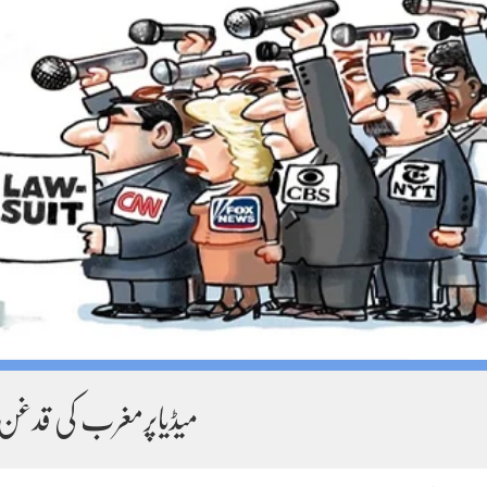
میڈیاپرمغرب کی قدغن