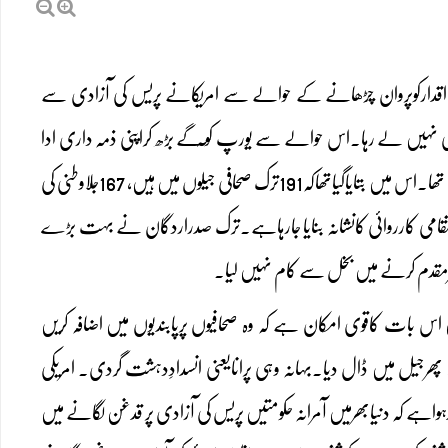
ری اقدارکوپروان چڑھانے کے حوالے سے امریکانے پریس کی آزادی سے
چسپی نہیں لے رہا۔اس حوالے سے یورپ کو ٓگے بڑھ کراپنی ذمہ داری ادا
کرنی ہے۔ 4 مئی کونیویارک ٹائمز میں نصف صفحے کا اشتہار شائع ہواجواسٹاک ہوم سینٹرفارفریڈم کی طرف سے تھا۔اس میں بتایاگیاتھاکہ191ترک صحافی جیلوں میں ہیں، 167جلاوطنی کی
ی کے وارنٹ جاری کیے جاچکے ہیں جبکہ 34غیر ملکی صحافیوں کو انتقامی کارروائی کانشانہ بنایا جارہاہے۔ترک صدراردگان نے بہت بڑے
یرمقدم کرنے میں بخل سے کام نہیں لیا۔
 بات کاقوی امکان ہے کہ وہ صحافیوں پرپابندیوں میں اضافہ کریں
 اُنہیں پھرجیل میں ڈال دیا۔بہانہ وہی پرانایعنی انسدادِدہشت گردی۔ امریکی
اہے کہ دنیابھرمیں آمرانہ حکومتیں پریس کی آزادی پر قدغن لگانے میں