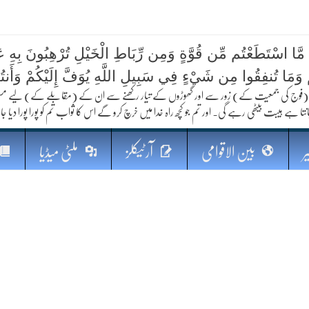
 مَّا اسْتَطَعْتُم مِّن قُوَّةٍ وَمِن رِّبَاطِ الْخَيْلِ تُرْهِبُونَ بِهِ عَد
ُمْ وَمَا تُنفِقُوا مِن شَيْءٍ فِي سَبِيلِ اللَّهِ يُوَفَّ إِلَيْكُمْ وَأَنت
کا مستقبل
فوج کی جمعیت کے) زور سے اور گھوڑوں کے تیار رکھنے سے ان کے (مقابلے کے) لیے مستعد رہو
نتا ہے ہیبت بیٹھی رہے گی۔ اور تم جو کچھ راہ خدا میں خرچ کرو گے اس کا ثواب تم کو پورا پورا دیا جا
ر
بین الاقوامی
آرٹیکلز
ملٹی میڈیا