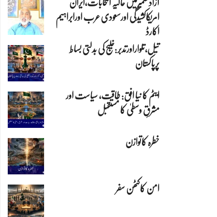
آزادکشمیرمیں حالیہ انتخابات،ایران
امریکاکشیدگی اورسعودی عرب اورابراہیم
اکارڈ
تیل،تلواراورتدبر:خلیج کی بدلتی بساط
پرپاکستان
ایٹم کا نیا افق: طاقت، سیاست اور
مشرقِ وسطیٰ کا مستقبل
خطرہ کاتوازن
امن کاکٹھن سفر