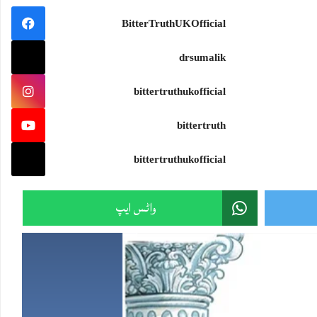
سمندرجتناوسیع ہو،جہازکواتنی ہی مضبوط سمت درکارہوتی ہے۔اور تہذیب جتنی بلند ہو،اسے اتنی ہی گہری بصیرت ک
BitterTruthUKOfficial
#wisdom #knowledge
drsumalik
bittertruthukofficial
Sami Ullah Malik
·
bittertruth
ایران نے امریکی F-15 کی تباہ شدہ باقیات دنیا کے سامنے رکھ دیں!
ایرانی پاسدارانِ انقلاب نے پہلی بار ایسی تصاویر جاری کی ہیں جن میں جنگ کے دوران تباہ ہونے والے امریکی F-15 لڑاکا طیارے کی باقیات نمائش کے لیے رکھی دکھائی گئی
bittertruthukofficial
یہ تصاویر سامنے آنے کے بعد بڑا سوال یہ ہے:
Twitter feed video.
واٹس ایپ