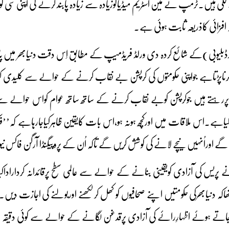
نے لگی ہیں۔ٹرمپ نے مین اسٹریم میڈیاکوزیادہ سے زیادہ پابند کرنے کی اپنی سی
ہ افزائی کاذریعہ ثابت ہوئی ہے۔
کرناپڑتاہے جواپنی حکومتوں کی کرپشن بے نقاب کرنے کے حوالے سے کلیدی کردا
ررہتے ہیں جوکرپشن کوبے نقاب کرنے کے ساتھ ساتھ عوام کواس حوالے س
دعوکیاہے۔اس ملاقات میں اورکچھ ہونہ ہو،اس بات کایقین ظاہرکیاجارہاہے کہ’
 گے اوراُنہیں نیچے لانے کی کوشش کریں گے تاکہ اُن کے پروپیگنڈا آرگن فاکس نی
پریس کی آزادی کویقینی بنانے کے حوالے سے عالمی سطح پرقائدانہ کرداراداکیا۔
ہتاتھاکہ دنیابھرکی حکومتیں اپنے صحافیوں کو کھل کرلکھنے اوربولنے کی ا
تے ہوئے اظہارِرائے کی آزادی پرقدغن لگانے کے حوالے سے کوئی دقیقہ فروگز