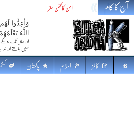
آج کا کالم
امن کاکٹھن سفر
ایٹم کا چراغ اور خطرہ کا سایہ
وَأَعِدُّوا لَهُم
تیل،تلواراورتدبر:خلیج کی بدلتی بساط پرپاکستان
اللَّهُ يَعْلَمُه
ایٹم کا نیا افق: طاقت، سیاست اور مشرقِ وسطیٰ 
اور جہاں تک ہوسکے (
نہیں جانتے اور خدا جا
خطرہ کاتوازن
فکرِ اقبال اورامنِ عالم میں پاکستان کاکردار
صفحہ
کالمز
اسلام
پاکستان
کشمی
جہاں ایک لہر دنیا بدل سکتی ہے
اوّل