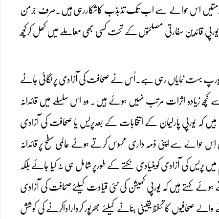
ورپی حکومتیں اس حوالے سے اب تک تذبذب کاشکاررہی ہیں۔صرف جرمن
ورپی قائدین سفارتی مصلحتوں کے تحت کسی بھی معاملے میں کھل کرکچھ
ٓف یورپ بہت نمایاں رہی ہے۔اُس نے صحافت کی آزادی پر لگائی جانے
 کچھ زیادہ اثرات مرتب نہیں ہوئے ہیں۔ وہ اس سلسلے میں قائدانہ
ہیں کہ یورپی پارلیمان کے انتخابات کے بعدپریس یا صحافت کی آزادی
اِس حوالے سے اپنی ذمہ داری محسوس کرتے ہوئے عالمی سطح پر قائدانہ
میں پریس کی آزادی کوبنیادی نکتے کے طورپر شامل ہی نہ کیا جائے بلکہ
ئے کہتے ہیں کہ یورپی کمیشن کی نئی قیادت کیلئےصحافت کی آزادی
لے صحافیوں کاتحفظ یقینی بنانے کیلئے بھرپور کرداراداکرنے کی کوشش