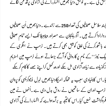
 کوشش کی ہے۔یہ کوشش دنیا بھرمیں اظہارِرائے کی آزادی پرقدغن لگانے
رپورٹروِدھ آؤٹ بارڈر(آرڈبلیوبی)کے شائع کردہ دی ورلڈ فریڈمیپ کے مطابق اِس دقت دنیابھر میں پابندِ سلاسل صحافیوں کی تعداد250سے زائدہے۔دنیابھرمیں اُن صحافیوں
رادا کرتے ہیں۔ آذربائیجان سے مصراور وینزویلا تک ایسے تمام صحافی
ے باشعورکرنے کی اپنی کوشش بھی کرتے ہیں۔ ٹرمپ نے ہنگری کے
’فیک نیوز‘‘کے نام پرکاروائی کو آگے بڑھاتے ہوئے ٹرمپ مین اسٹریم
وزکوزیادہ سے زیادہ آزادی مل سکے اوروہ کھل کراپنے حصے کاکام کرسکے
اس کابنیادی سبب یہ تھاکہ امریکادنیابھرمیں لبرل ڈیموکریسی کو پروان
جازت دیں۔ٹرمپ اوران کے ساتھیوں نے روش بدل دی ہے۔اُنہوں نے مین
اشت نہیں کیا۔اس کا نتیجہ یہ برآمدہواہے کہ اظہارِرائے کی آزادی