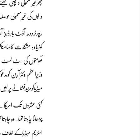
پھرغیرمعمولی دلچسپی لی
والوں کی غیرمعمولی حوصل
کوزیادہ مشکلات کاسامنا
حکومتوں کی ہٹ لسٹ پ
وزیراعظم وکٹرآربن کوم
میڈیاکومزیدنشانے پر لیں
کئی عشروں تک امریکانے 
چڑھانا چاہتاتھا۔وہ چا
اسٹریم میڈیاکے خلاف جا