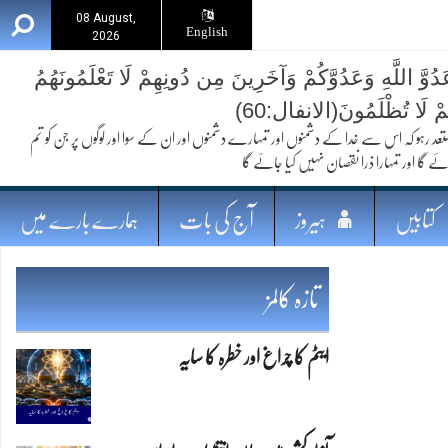
08 August,
English
2026
ُوَّ اللَّهِ وَعَدُوَّكُمْ وَآخَرِينَ مِن دُونِهِمْ لَا تَعْلَمُونَهُمُ
ُمْ لَا تُظْلَمُونَ(الانفال:60)
 کہ اس سے خدا کے دشمنوں اور تمہارے دشمنوں اور ان کے سوا اور لوگوں پر جن کو تم
ئے گا اور تمہارا ذرا نقصان نہیں کیا جائے گا
کتابیں
ہیروز
آج کی بات
ہمارے بارے میں
تازہ کالمز
ایٹم کا چراغ اور خطرہ کا سایہ