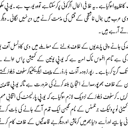
خلاپیداہوگیاہے۔یہ خلا فی الحال اگرکوئی پُرکرسکتاہے تووہ یورپ ہے۔ی
عودی عرب میں جمال خاشقجی کے قتل کی مذمت کرنے میں دیرنہیں لگائی۔دیگر ی
زکرتے آرہے ہیں۔
رعائد کی جانے والی پابندیوں کے خلاف بولنے کے معاملے میں دی کاؤنسل ا
کی ہے تاہم افسوس ناک امریہ ہے کہ یورپی یونین کے کمیشن پراس حوالے سے
گریز کررہاہے۔ رپورٹروِدھ آؤٹ بارڈرکے چیف ایگزیکٹیوکرسٹوف ڈیلوئرکہتے 
غن کے خلاف بھرپورصدائے احتجاج بلند کرنے کی ضرورت ہے تاکہ یورپی قائدین 
 کریں۔کرسٹوف ڈیلوئرکے نزدیک لازم ہوگیاہے کہ یورپی پارلیمنٹ کی انتخابی مہم 
یٹی ٹو پروٹیکٹ جرنلسٹس کے ٹام گبسن ایک قدم آگے جانے کی بات کرتے ہو
چاہیے اوراُسے دنیابھرمیں کرپشن اوردیگربے قاعدگیوں کے خلاف کام کرنے وا