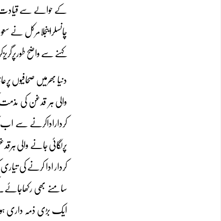
کے حوالے سے قیادت کا
چانسلراینجلامرکل نے س
کہنے سے واضح طورپرگری
دنیا بھرمیں صحافیوں پ
والی ہر قدغن کی مذمت 
کرداراداکرنے سے اب تک 
پرلگائی جانے والی ہرقد
کردار ادا کرنے کی تیاری
سامنے بھی رکھاجائے۔کم
ایک بڑی ذمہ داری ہونی 