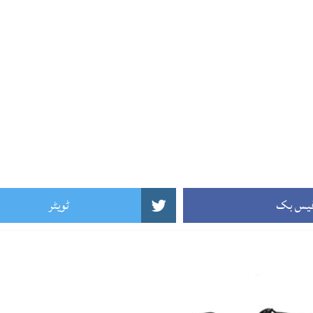
یس بک
ٹویٹر