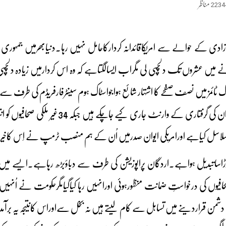
2234
مناظر
زادی کے حوالے سے امریکاقائدانہ کردارکاحامل نہیں رہا۔دنیابھرمیں جمہو
کرنے میں عشروں تک دلچسپی لی مگراب ایسالگتاہے کہ وہ اس کردارمیں زیادہ دل
زندگی بسرکررہے ہیں اوران کی گرفتار
ندِ سلاسل کیاہے اورامریکی ایوان صدرمیں اُن کے ہم منصب ٹرمپ نے اِس کاخ
اتبدیل ہواہے۔اردگان پراپوزیشن کی طرف سے دباؤبڑھ رہاہے۔ایسے میں اس
۔ حال ہی میں6صحافیوں کی درخواستِ ضمانت منظورہوئی اورانہیں رہا کیاگیامگرحکومت نے
من قراردینے میں تساہل سے کام لیتے ہیں نہ بخل سےاوراس کانتیجہ یہ برآمدہو