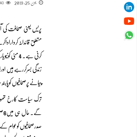
جون 25, 2019
40
پریس یعنی صحافت کی آ
متعلق قائدانہ کردارادا
پیمانے پرصحافیوں کوپاب
ترک سیاست کارخ تھوڑاس
گے
صدرصحافیوں کوعوام کے دش