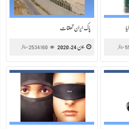
یا
پاک ایران تعلقات
5
جون 24, 2020
2534160
مناظر
مناظر