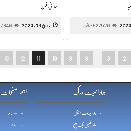
بہ
خدائی فوج
527520
مارچ 30, 2020
87840
مناظر
13
12
11
10
9
8
3
2
…
ہمارا نیٹ ورک
اہم صفحات
ہمارا یوٹیوب چینل
اہم کالمز
ہمارا فیس بک پیج
اسلام