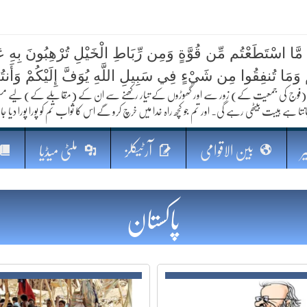
 مَّا اسْتَطَعْتُم مِّن قُوَّةٍ وَمِن رِّبَاطِ الْخَيْلِ تُرْهِبُونَ بِهِ عَد
کا مستقبل
ُمْ وَمَا تُنفِقُوا مِن شَيْءٍ فِي سَبِيلِ اللَّهِ يُوَفَّ إِلَيْكُمْ وَأَنت
فوج کی جمعیت کے) زور سے اور گھوڑوں کے تیار رکھنے سے ان کے (مقابلے کے) لیے مستعد رہو
نتا ہے ہیبت بیٹھی رہے گی۔ اور تم جو کچھ راہ خدا میں خرچ کرو گے اس کا ثواب تم کو پورا پورا دیا جا
ر
بین الاقوامی
آرٹیکلز
ملٹی میڈیا
پاکستان