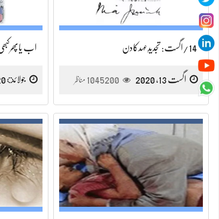
14/اگست: تجدیدِعہدکادن
اب یاپھرکبھی
اگست 13, 2020
1045200
جولائ 20, 2020
مناظر