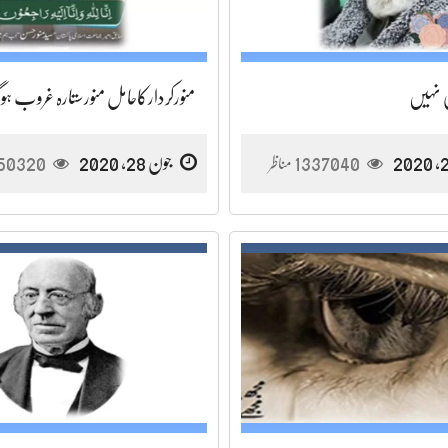
 نہیں
منورکردارکاحامل منورستارہ غروب ہوگ
1337040
جون 28, 2020
50320
مناظر