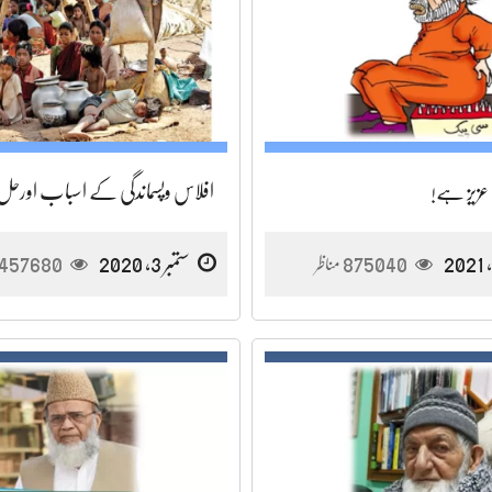
 عزیز ہے!
افلاس وپسماندگی کے اسباب اورحل
875040
ستمبر 3, 2020
457680
مناظر