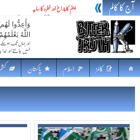
آج کا کالم
ایٹم کا چراغ اور خطرہ کا سایہ
تیل،تلواراورتدبر:خلیج کی بدلتی بساط پرپاکستان
وَأَعِدُّوا لَهُم
ایٹم کا نیا افق: طاقت، سیاست اور مشرقِ وسطیٰ 
اللَّهُ يَعْلَمُه
خطرہ کاتوازن
اور جہاں تک ہوسکے (
نہیں جانتے اور خدا جا
فکرِ اقبال اورامنِ عالم میں پاکستان کاکردار
جہاں ایک لہر دنیا بدل سکتی ہے
صفحہ
کالمز
اسلام
پاکستان
کشمی
پردہ وبیانیہ
اوّل