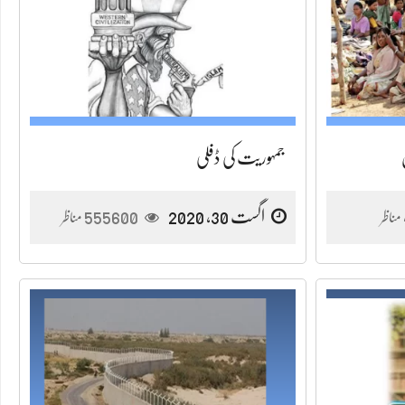
جمہوریت کی ڈفلی
اگست 30, 2020
555600
مناظر
مناظر