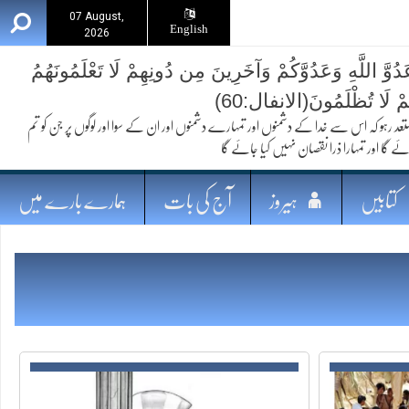
07 August,
English
2026
ُوَّ اللَّهِ وَعَدُوَّكُمْ وَآخَرِينَ مِن دُونِهِمْ لَا تَعْلَمُونَهُمُ
ُمْ لَا تُظْلَمُونَ(الانفال:60)
 کہ اس سے خدا کے دشمنوں اور تمہارے دشمنوں اور ان کے سوا اور لوگوں پر جن کو تم
ئے گا اور تمہارا ذرا نقصان نہیں کیا جائے گا
کتابیں
ہیروز
آج کی بات
ہمارے بارے میں