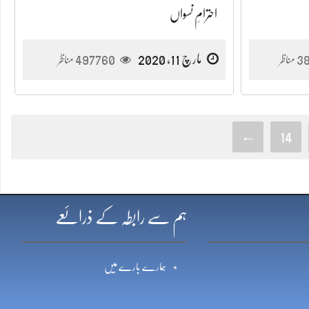
احترامِ نسواں
3
مارچ 11, 2020
497760
مناظر
مناظر
←
14
ہم سے رابطہ کے ذرائعے
ہمارے بارے میں