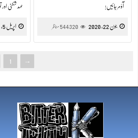
آؤمر جائیں!
عہد شکنی اور تو
جون 22, 2020
544320
اپریل 5, 2020
مناظر
1
→