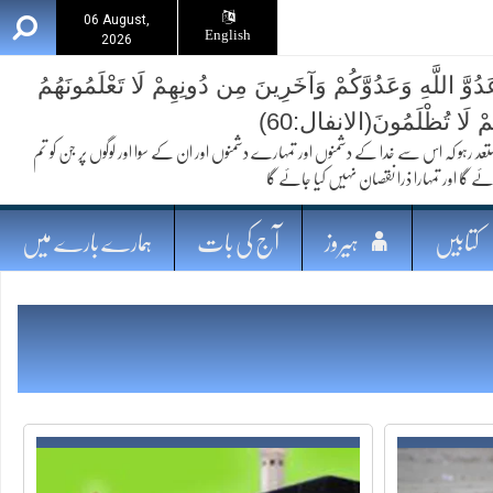
06 August,
English
2026
ُوَّ اللَّهِ وَعَدُوَّكُمْ وَآخَرِينَ مِن دُونِهِمْ لَا تَعْلَمُونَهُمُ
ُمْ لَا تُظْلَمُونَ(الانفال:60)
 کہ اس سے خدا کے دشمنوں اور تمہارے دشمنوں اور ان کے سوا اور لوگوں پر جن کو تم
ئے گا اور تمہارا ذرا نقصان نہیں کیا جائے گا
کتابیں
ہیروز
آج کی بات
ہمارے بارے میں