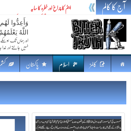
آج کا کالم
ایٹم کا چراغ اور خطرہ کا سایہ
تیل،تلواراورتدبر:خلیج کی بدلتی بساط پرپاکستان
وَأَعِدُّوا لَهُم
ایٹم کا نیا افق: طاقت، سیاست اور مشرقِ وسطیٰ 
اللَّهُ يَعْلَمُه
خطرہ کاتوازن
اور جہاں تک ہوسکے (
نہیں جانتے اور خدا جا
فکرِ اقبال اورامنِ عالم میں پاکستان کاکردار
جہاں ایک لہر دنیا بدل سکتی ہے
صفحہ
کالمز
اسلام
پاکستان
کشمی
پردہ وبیانیہ
اوّل