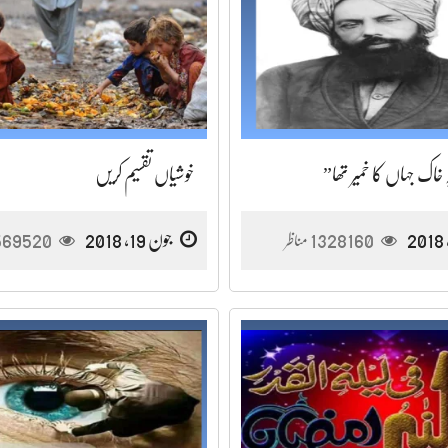
خاک جہاں کا خمیر تھا”
خوشیاں تقسیم کریں
1328160
جون 19, 2018
569520
مناظر