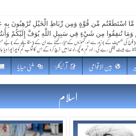
 مَّا اسْتَطَعْتُم مِّن قُوَّةٍ وَمِن رِّبَاطِ الْخَيْلِ تُرْهِبُونَ بِهِ عَد
کا مستقبل
ُمْ وَمَا تُنفِقُوا مِن شَيْءٍ فِي سَبِيلِ اللَّهِ يُوَفَّ إِلَيْكُمْ وَأَنت
فوج کی جمعیت کے) زور سے اور گھوڑوں کے تیار رکھنے سے ان کے (مقابلے کے) لیے مستعد رہو
نتا ہے ہیبت بیٹھی رہے گی۔ اور تم جو کچھ راہ خدا میں خرچ کرو گے اس کا ثواب تم کو پورا پورا دیا جا
ر
بین الاقوامی
آرٹیکلز
ملٹی میڈیا
اسلام