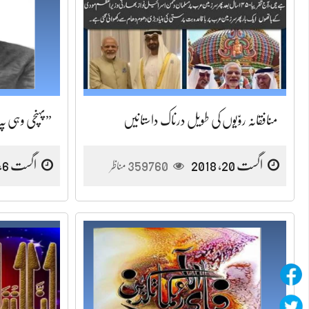
منافقانہ روّیوں کی طویل درناک داستانیں
”پہنچی وہی پہ 
اگست 20, 2018
359760
اگست 6, 2018
مناظر