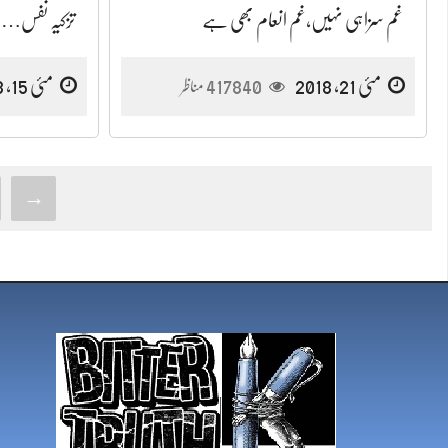
غم سزاہی نہیں،غم انعام بھی ہے
تزکیہ نفس…
مئی 21, 2018
417840
مئی 15, 2018
مناظر
→