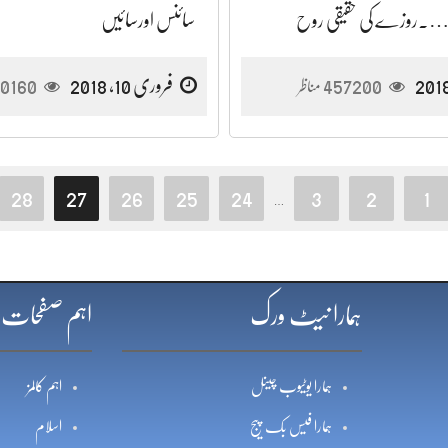
….روزے کی حقیقی روح
سائنس اورسائیں
457200
فروری 10, 2018
0160
مناظر
28
27
26
25
24
3
2
1
…
ہمارا نیٹ ورک
اہم صفحات
ہمارا یوٹیوب چینل
اہم کالمز
ہمارا فیس بک پیج
اسلام