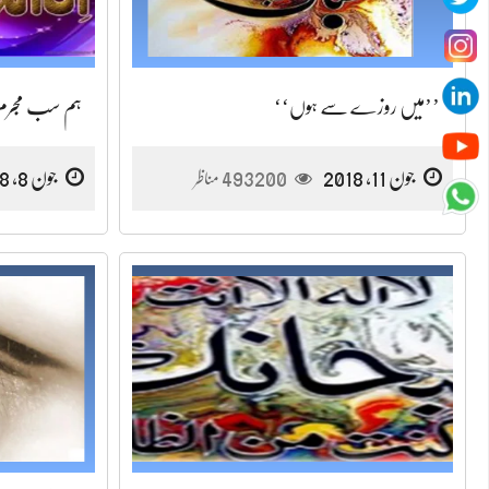
’’میں روزے سے ہوں‘‘
ہم سب مجرم
جون 11, 2018
493200
جون 8, 2018
مناظر