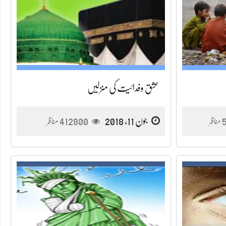
عشق وفدائیت کی منزلیں
جون 11, 2018
412800
مناظر
مناظر