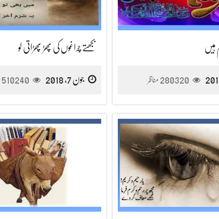
 ہیں
بجھتے چراغوں کی پھڑ پھڑاتی لو
280320
جون 7, 2018
510240
مناظر
م