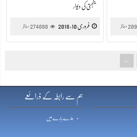
یکجہتی کی دیوار
209
فروری 10, 2018
274080
مناظر
مناظر
←
ہم سے رابطہ کے ذرائعے
ہمارے بارے میں