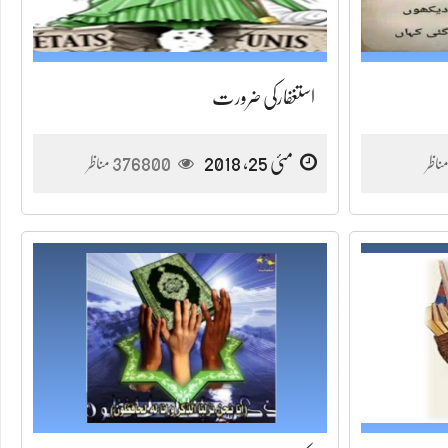
استغفارکی ضرورت
مئی 25, 2018
376800
ناظر
مناظر