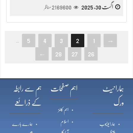
اگست 30, 2025
2169600
مناظر
5
4
3
2
1
→
…
←
28
27
26
ہمارا نیٹ
اہم صفحات
ہم سے رابطہ
ورک
کے ذرائعے
اہم کالمز
اسلام
ہمارا یوٹیوب
ہمارے بارے