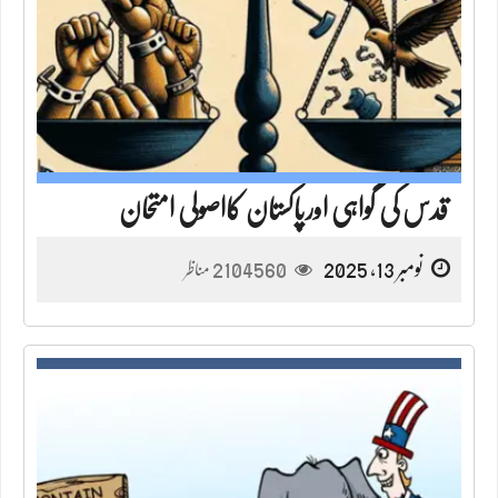
قدس کی گواہی اورپاکستان کااصولی امتحان
نومبر 13, 2025
2104560
مناظر