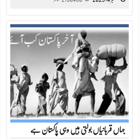
جہاں قربانیاں بولتی ہیں وہی پاکستان ہے