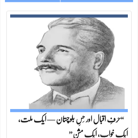
“حرفِ اقبال اور حِسِ بلوچستان — ایک ملت،
ایک خواب، ایک مشن”