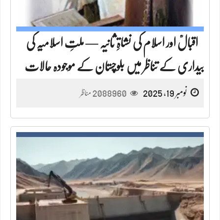
اقبالؒ اور اسلام کی نشاۃِ ثانیہ — ملتِ اسلامیہ کی
بیداری کے تناظر میں بلوچستان کے موجودہ حالات
نومبر 19, 2025
2088960
مناظر