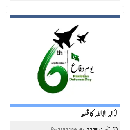
لَاالہ الااللہ کا قلعہ
ستمبر 4, 2025
2190480
مناظر