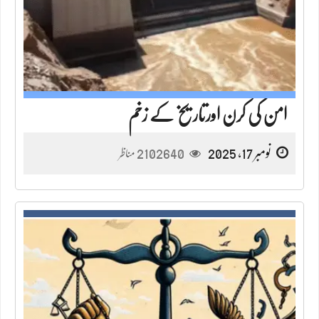
امن کی کرن اورتاریخ کے زخم
نومبر 17, 2025
2102640
مناظر