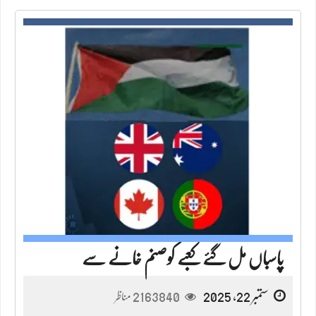
پاسباں مل گئے کعبے کوصنم خانے سے
ستمبر 22, 2025
2163840
مناظر