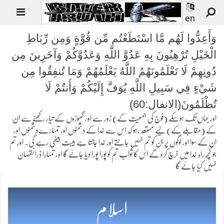
en
وَأَعِدُّوا لَهُم مَّا اسْتَطَعْتُم مِّن قُوَّةٍ وَمِن رِّبَاطِ
الْخَيْلِ تُرْهِبُونَ بِهِ عَدُوَّ اللَّهِ وَعَدُوَّكُمْ وَآخَرِينَ مِن
دُونِهِمْ لَا تَعْلَمُونَهُمُ اللَّهُ يَعْلَمُهُمْ وَمَا تُنفِقُوا مِن
شَيْءٍ فِي سَبِيلِ اللَّهِ يُوَفَّ إِلَيْكُمْ وَأَنتُمْ لَا
تُظْلَمُونَ(الانفال:60)
اور جہاں تک ہوسکے (فوج کی جمعیت کے) زور سے اور گھوڑوں کے تیار رکھنے سے ان
کے (مقابلے کے) لیے مستعد رہو کہ اس سے خدا کے دشمنوں اور تمہارے دشمنوں اور
ان کے سوا اور لوگوں پر جن کو تم نہیں جانتے اور خدا جانتا ہے ہیبت بیٹھی رہے گی۔ اور تم
جو کچھ راہ خدا میں خرچ کرو گے اس کا ثواب تم کو پورا پورا دیا جائے گا اور تمہارا ذرا نقصان
نہیں کیا جائے گا
اسلام