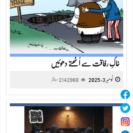
خاکِ رفاقت سے اُٹھتے دھوئیں
نومبر 3, 2025
2142960
مناظر