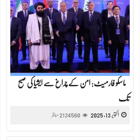
ماسکو فارمیٹ: امن کے چراغ سے ایشیا کی صبح
تک
اکتوبر 13, 2025
2134560
مناظر