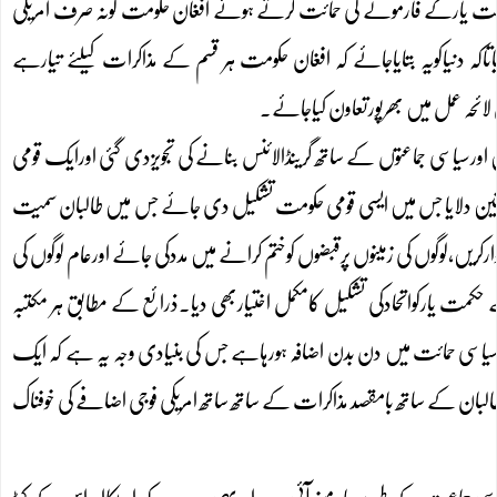
 حکمت یارکے فارمولے کی حمائت کرتے ہوئے افغان حکومت کونہ صرف امریکی
تاکہ دنیاکویہ بتایاجائے کہ افغان حکومت ہر قسم کے مذاکرات کیلئے تیارہے
 لائحہ عمل میں بھرپورتعاون کیاجائے۔
رسیاسی جماعتوں کے ساتھ گرینڈالائنس بنانے کی تجویزدی گئی اورایک قومی
یقین دلایا جس میں ایسی قومی حکومت تشکیل دی جائے جس میں طالبان سمیت
رکریں،لوگوں کی زمینوں پرقبضوں کوختم کرانے میں مددکی جائے اورعام لوگوں کی
کمت یارکواتحادکی تشکیل کامکمل اختیاربھی دیا۔ذرائع کے مطابق ہر مکتبہ
سیاسی حمائت میں دن بدن اضافہ ہورہاہے جس کی بنیادی وجہ یہ ہے کہ ایک
ان کے ساتھ بامقصد مذاکرات کے ساتھ ساتھ امریکی فوجی اضافے کی خوفناک