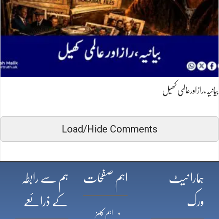
بیانیہ،رازاورعالمی کھیل
Load/Hide Comments
ہمارا نیٹ
اہم صفحات
ہم سے رابطہ
ورک
کے ذرائعے
اہم کالمز