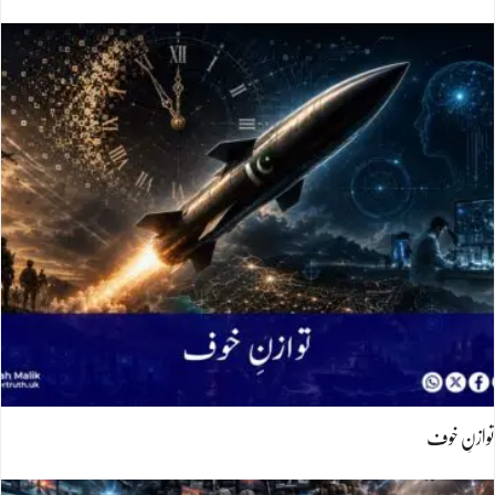
توازنِ خوف