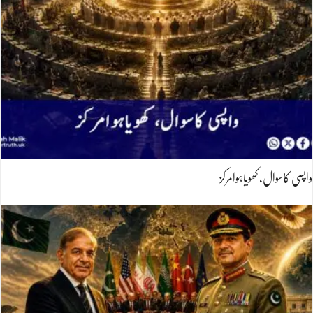
واپسی کاسوال، کھویاہوامرکز