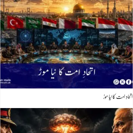
اتحادِ امت کا نیا موڑ