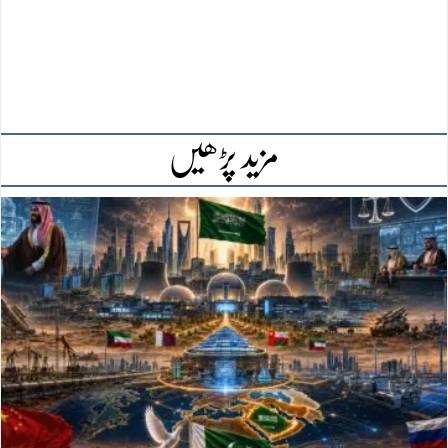
مزید پڑھیں