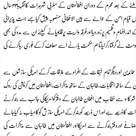
کے طو ل وعرض کے دورے شروع کردیئے ہیں اورکابل میں اپنی تنظیم نواورقبائلی عمائدین سے ملنے کے بعد محرم کے دوران افغانستان کے مغربی شہرہرات کاتقریباً۳۳سال
ان میں قیام امن کے حوالے سے بین الافغانی منصوبہ پیش کیاجسے بہت پذیرائی
افہام وتفہیم پرزوردیااورفرقہ واریت پرقابوپانے کیلئے ان سے مدد کی بھی
کومت نے گرفتارکرلیاتاہم حکمت یارنے اسے معاف کرکے فوری رہاکرنے کی
 عمائدین اوردیگرتمام طبقات کے افرادسے ملاقات کرکے امریکی سازشوں سے
 ان کے ساتھ انتخابات،طالبان کے ساتھ مذاکرات،افغانستان میں کرپشن کی روک
 شرکاء سے خطاب میں افغان طالبان کے دفترکوامریکاکی جانب سے بندکرنے
ات کاذریعہ ہے اوراس ذریعہ کوبندکرکے امریکی سازش کوکامیاب نہ کیاجائے
اضافے اوردفتربندکرنے سے امریکااور افغانستان میں طالبان سے مذاکرات کی