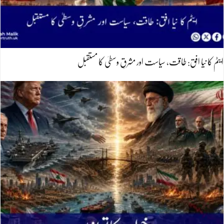
ایٹم کا نیا افق: طاقت، سیاست اور مشرقِ وسطیٰ کا مستقبل