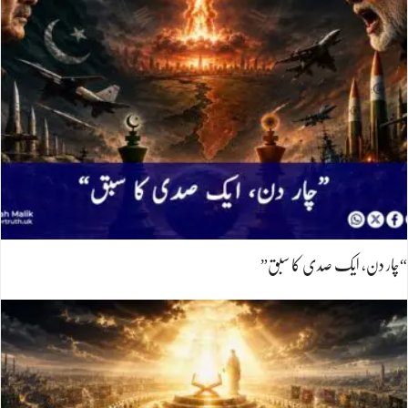
“چار دن، ایک صدی کا سبق”