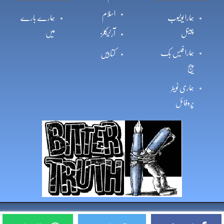
اسلام
ہمارا یوٹیوب
ہمارے بارے
چینل
میں
آرٹیکلز
ہمارا فیس بک
کتابیں
پیج
ہماری ٹویٹر
پروفائل
Copyright © 2026, Bittertruth All Rights Reserved