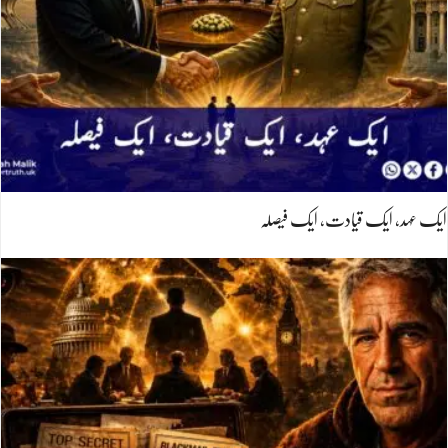
ایک عہد، ایک قیادت، ایک فیصلہ