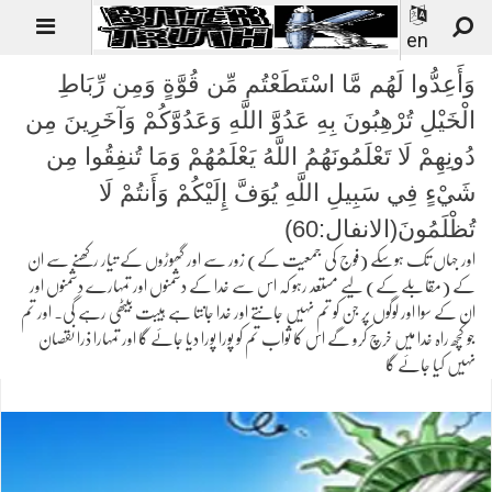
en
وَأَعِدُّوا لَهُم مَّا اسْتَطَعْتُم مِّن قُوَّةٍ وَمِن رِّبَاطِ
الْخَيْلِ تُرْهِبُونَ بِهِ عَدُوَّ اللَّهِ وَعَدُوَّكُمْ وَآخَرِينَ مِن
دُونِهِمْ لَا تَعْلَمُونَهُمُ اللَّهُ يَعْلَمُهُمْ وَمَا تُنفِقُوا مِن
شَيْءٍ فِي سَبِيلِ اللَّهِ يُوَفَّ إِلَيْكُمْ وَأَنتُمْ لَا
تُظْلَمُونَ(الانفال:60)
اور جہاں تک ہوسکے (فوج کی جمعیت کے) زور سے اور گھوڑوں کے تیار رکھنے سے ان
کے (مقابلے کے) لیے مستعد رہو کہ اس سے خدا کے دشمنوں اور تمہارے دشمنوں اور
ان کے سوا اور لوگوں پر جن کو تم نہیں جانتے اور خدا جانتا ہے ہیبت بیٹھی رہے گی۔ اور تم
جو کچھ راہ خدا میں خرچ کرو گے اس کا ثواب تم کو پورا پورا دیا جائے گا اور تمہارا ذرا نقصان
نہیں کیا جائے گا