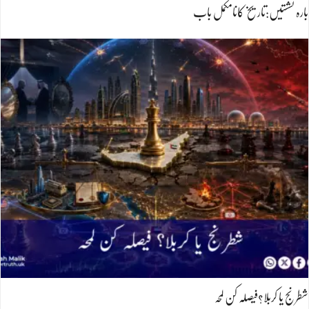
بارہ نشستیں:تاریخ کانامکمل باب
شطرنج یا کربلا؟فیصلہ کن لمحہ