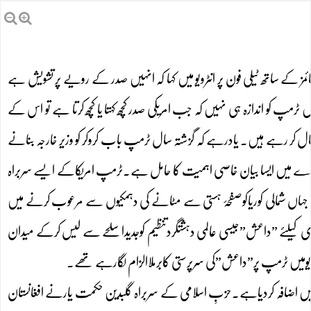
 ٹائمز کے ساتھ ٹیلی فون پر انٹرویو میں کہا کہ انہیں صدر کے رویے پر تشویش ہے
پ کو اندازہ ہی نہیں کہ جب امریکی صدر کچھ کہتا یا کچھ کرتا ہے تو اس کے
 کر رہے ہیں۔ یادرہے کہ گزشتہ سال ٹرمپ باب کروکر کو وزیر خارجہ بنانے
بارے میں ایسا بیان خاصی اہمیت کا حامل ہے۔ٹرمپ امریکاکے ایسے سربراہ
 جہاں شمالی کوریاکوصفحۂ ہستی سے مٹانے کی دہمکیوں سے مرعوب کرنے میں
ی کیلئے ”داعش”جیسی عالمی دہشتگردتنظیم کوجدیداسلحے سے لیس کرکے میدان
نٹرویومیں ٹرمپ پر”داعش”کی سرپرستی کابرملاالزام لگارہے تھے۔
میں اضافہ کردیاہے۔حزبِ اسلامی کے سربراہ گلبدین حکمت یارنے افغانستان