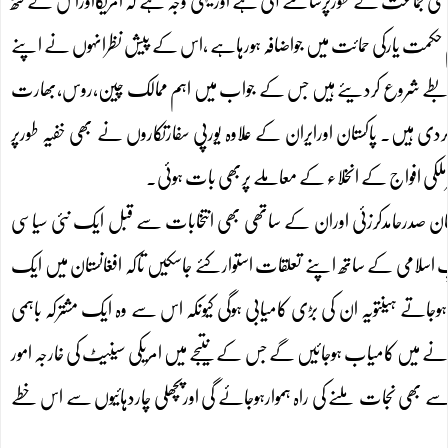
اسی جماعت کے طورپرسامنے آئی ہے اوریہی وجہ ہے کہ امریکااوراس کے کٹھ
م حکمت یارکی حمائت میں جواضافہ ہورہاہے ،اس کے پیش نظرانہوں نے اپنے
ھی رابطے شروع کردیئے ہیں جس کے جواب میں اہم ممالک چین،روس،بھارت
ی ہیں۔ پاکستان اورایران کے علاوہ یورپی سفارتکاروں نے بھی خفیہ طورپر
رملکی افواج کے انخلاء کے معاملے پربھی بات ہوئی۔
فغان صدرحامدکرزئی اوران کے ساتھی بھی انتخابات سے قبل ایک نئی سیاسی
 اسلامی کے ساتھ اپنے تعلقات استوارکئے جاسکیں تاکہ افغانستان میں ایک
وجاتے ہیںتویہ ان کی بڑی کامیابی ہوگی کیونکہ اس سے وہ ایک مشترکہ باہمی
 کرنے میں کامیاب ہوجائیں گے جس کے نتیجے میں امریکی سینیٹ کی خارجہ امور
بھی نجات ملنے کی راہ ہموارہوجائے گی اورپچھلی چاردہائیوں سے اس خطے