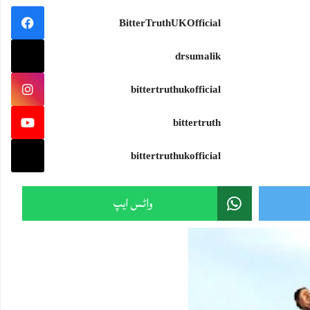
BitterTruthUKOfficial
drsumalik
bittertruthukofficial
bittertruth
bittertruthukofficial
واٹس ایپ
Sami Ullah Malik
·
Live: One of the world's most terrifying battles.
Who won among the small powers?