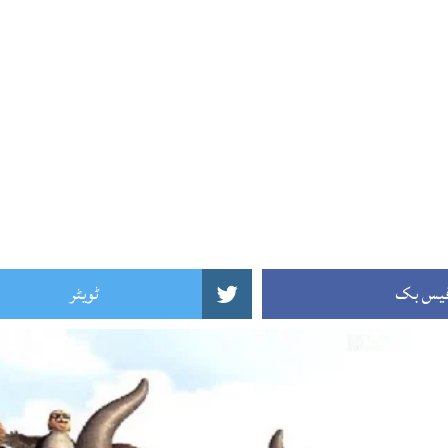
یس بک
ٹویٹر