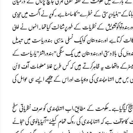
 کے بارے میں حکومت کے نقطہ نظرکی گہری جانچ پڑتال کے درمیان
اکوباناکے”بنیادپرستی کے خطرے”کاسامناہے۔کوپر نے اگست میں تیزی
وقوم پرست انتہاپسندی، اورہندوتواکوتشویش کے نظریات کے طورپرشناخت کیاتھا۔انہوں نے اپنی
 وکالت کرتاہے اورہندوستان کوایک نسلی مذہبی ہندوریاست میں تبدیل
ندوؤں کی بالادستی اورہندوستان میں یک سنگی”ہندوراشٹر”یاریاست کے
رلیسٹرکے واقعات یہ ظاہرکرتے ہیں کہ کس طرح غلط معلومات آف لائن
ھی جس میں انتہاءپسندی کی وجوہات اوراس کے پیچھے ایسے ہی عوامل کی
چیلنج کیاگیاہے۔حکومت کے مطابق،اب انتہاپسندی کو صرف نظریاتی سطح
 کامؤقف ہے کہ انتہا پسندی کی روک تھام کیلئے”آئیڈیالوجی کی بجائے