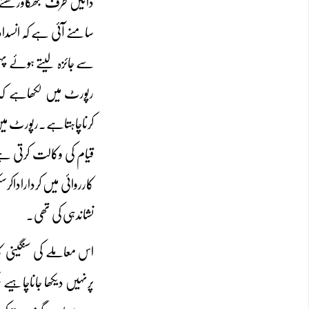
دائیں طرف جھکاؤرکھنے
سامنے آئی ہے کہ انسدا
رپورٹ میں لکھاہے کہ”ہ
کرناچاہتاہے۔رپورٹ میں
قیام کی وکالت کرتی ہے
کارروائی میں کرداراداک
نشاندہی کی تھی۔
اس معاملے کی سنگینی ک
پرنہیں دیکھا جاناچاہیے