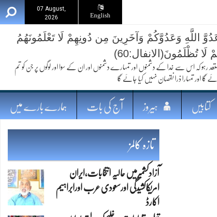
07 August,
English
2026
ُوَّ اللَّهِ وَعَدُوَّكُمْ وَآخَرِينَ مِن دُونِهِمْ لَا تَعْلَمُونَهُمُ
ُمْ لَا تُظْلَمُونَ(الانفال:60)
 کہ اس سے خدا کے دشمنوں اور تمہارے دشمنوں اور ان کے سوا اور لوگوں پر جن کو تم
ئے گا اور تمہارا ذرا نقصان نہیں کیا جائے گا
کتابیں
ہیروز
آج کی بات
ہمارے بارے میں
تازہ کالمز
آزادکشمیرمیں حالیہ انتخابات،ایران
امریکاکشیدگی اورسعودی عرب اورابراہیم
اکارڈ