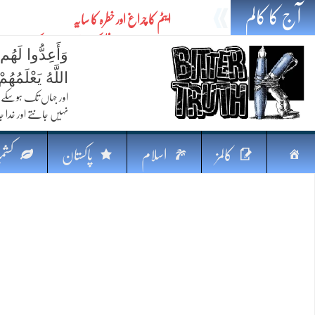
آج کا کالم
ایٹم کا چراغ اور خطرہ کا سایہ
تیل،تلواراورتدبر:خلیج کی بدلتی بساط پرپاکستان
وَأَعِدُّوا لَهُم
ایٹم کا نیا افق: طاقت، سیاست اور مشرقِ وسطیٰ 
اللَّهُ يَعْلَمُه
خطرہ کاتوازن
اور جہاں تک ہوسکے (
نہیں جانتے اور خدا جا
فکرِ اقبال اورامنِ عالم میں پاکستان کاکردار
جہاں ایک لہر دنیا بدل سکتی ہے
صفحہ
کالمز
اسلام
پاکستان
کشمی
پردہ وبیانیہ
اوّل