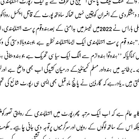
 والے تھنک ٹینک پالیسی ایکسچینج کی طرف سے یہ لیک رپورٹ انتہاپسندی
د دہشتگردی کے افسران کویقین نہیں تھاکہ ساؤتھ پورٹ کے قاتل ایکسل روڈ
سے جائزہ لیتے ہوئے پہلی باراس نے 2022میں لیسٹر میں بدامنی کے بعدہند
ندو قوم پرست انتہاپسندی ایک ایساانتہاپسند نظریہ ہے جوہندوبالادستی کی
 کہاگیاکہ ’’ہندوتوا ہندو ازم سے الگ ایک سیاسی تحریک ہے جو ہندوستانی ہ
۔برطانیہ میں ہندواور مسلم کمیونٹیزکے درمیان کشیدگی اب بھی واضح ہے او
رسکتی ہیں۔یادرہے کہ گارڈین نے پانچ ماہ قبل بھی ایسی ہی رپورٹ شائع کی ت
ایہ عالم ہے کہ اب ایک مرتبہ پھررپورٹ میں انتہاپسندی کے روایتی تصورکو
 بلکہ اس کے ساتھ لوگوں کے رویوں اورسرگرمیوں پرتوجہ دی جانی چاہیے۔حکومت