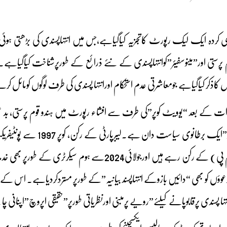
 کردہ ایک لیک رپورٹ کاتجزیہ کیاگیاہے،جس میں انتہاپسندی کی بڑھتی ہوئی
وم پرستی اور”مینوسفیئر”کوانتہاپسندی کے نئے ذرائع کے طورپرشناخت کیاگیاہ
کاذکر کیاگیاہے جومعاشرتی عدم استحکام اورانتہا پسندی کی طرف لوگوں کومائل ک
دات کے بعد “یوویٹ کوپر”کی طرف سے افشاء رپورٹ میں ہندو قوم پرستی، بد عنوا
کیاگیاہے۔ “یوویٹ کوپر”ای
فورڈ کیلئےپارلیمنٹ (ایم پی) کے رکن رہے ہیں اورجولا
ؤں کو بھی “دائیں بازوکے انتہاپسند بیانیہ”کے طورپر مستردکردیاہے۔ اس ک
تہا پسندی پرقابوپانے کیلئے”رویے پرمبنی اورنظریاتی طورپر”حقیقی اپروچ”اپنانی چ