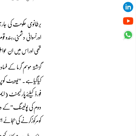
برطانوی حکومت کی جاری
اورنسوانی دشمنی،ہندو ق
تھی اوراس میں ان عوامل 
گزشتہ موسم گرما کے فسا
دوم کی پولیسنگ”کے دعو
کومرکوزکرنے کی بجائے ان