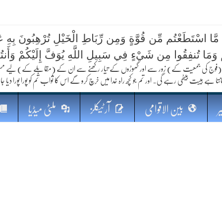
 مَّا اسْتَطَعْتُم مِّن قُوَّةٍ وَمِن رِّبَاطِ الْخَيْلِ تُرْهِبُونَ بِهِ عَد
کا مستقبل
ُمْ وَمَا تُنفِقُوا مِن شَيْءٍ فِي سَبِيلِ اللَّهِ يُوَفَّ إِلَيْكُمْ وَأَنت
فوج کی جمعیت کے) زور سے اور گھوڑوں کے تیار رکھنے سے ان کے (مقابلے کے) لیے مستعد رہو
نتا ہے ہیبت بیٹھی رہے گی۔ اور تم جو کچھ راہ خدا میں خرچ کرو گے اس کا ثواب تم کو پورا پورا دیا جا
ر
بین الاقوامی
آرٹیکلز
ملٹی میڈیا