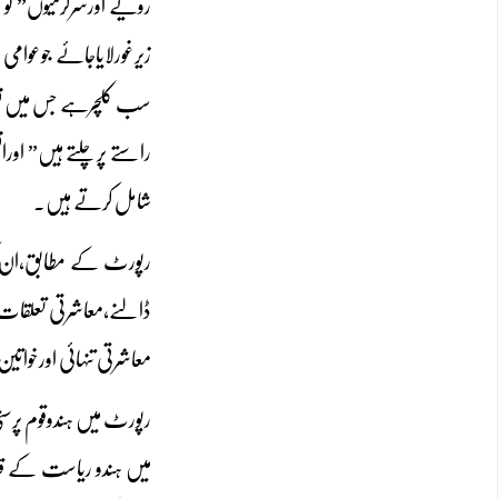
رویے اورسرگرمیوں” کو 
زیرغورلایاجائے جوعوام
سب کلچرہے جس میں نسوا
راستے پرچلتے ہیں” اوران
شامل کرتے ہیں۔
رپورٹ کے مطابق،ان گر
ڈالنے،معاشرتی تعلقات
معاشرتی تنہائی اورخواتی
میں ہندو ریاست کے قی