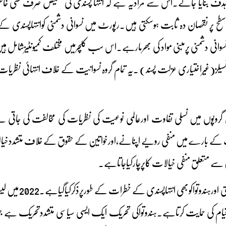
ہدف بنایا جائے۔اس سے مرادیہ ہے کہ انتہا پسندی کی تشخیص صرف کسی خاص نظ
ی سطح پر نقصان دہ ثابت ہوسکتی ہیں۔رپورٹ میں نسوانی دشمنی کوانتہاپسند
نی دشمنی پرمبنی مواد کی بھرمارہے۔اس سب کلچرمیں مختلف کمیونٹیزشامل 
سیلز(غیراختیاری عزلت پسند) ۔یہ تمام گروہ نسوانیت کے خلاف انتہائی نظریات 
وپوں میں نسلی تفاوت اورعالمی نوعیت کی نظریات کی مخالفت کی جاتی ہے
 کے بارے میں منفی رویے اپنانے،اورخواتین کے حقوق کے خلاف متشددخیال
ن سے متعلق منفی خیالات کاپرچارکیاجاتاہے۔
رپورٹ میں ہندو
ام کی حمایت کرتاہے۔ہندوتواکی تحریک ایک ایسی سیاسی متشددتحریک ہے 