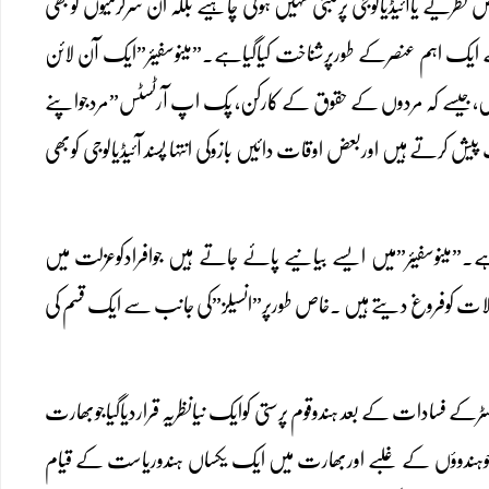
ریے یاآئیڈیالوجی پرمبنی نہیں ہونی چاہیے بلکہ ان سرگرمیوں کوبھی
ی کے ایک اہم عنصرکے طورپرشناخت کیاگیاہے۔”مینوسفیئر”ایک آن لائن
ہیں،جیسے کہ مردوں کے حقوق کے کارکن، پِک اپ آرٹسٹس”مردجواپنے
پیش کرتے ہیں اوربعض اوقات دائیں بازوکی انتہا پسند آئیڈیالوجی کوبھی
۔”مینوسفیئر”میں ایسے بیانیے پائے جاتے ہیں جوافرادکوعزلت میں
ات کوفروغ دیتے ہیں ۔خاص طورپر”انسیلز”کی جانب سے ایک قسم کی
قوم پرستی اورہندوتواکوبھی انتہاپسندی کے خطرات کے طورپرذکرکیاگیاہے۔2022میں لیسٹرکے فسادات کے بعد ہندوقوم پرستی کوایک نیانظریہ قراردیاگیاجوبھارت
جوہندوؤں کے غلبے اوربھارت میں ایک یکساں ہندوریاست کے قیام