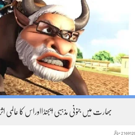
بھارت میں جنونی مذہبی ایجنڈااوراس کا عالمی اثر
216912
مناظر