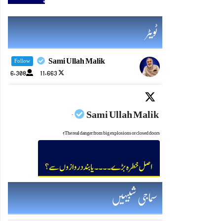
ٹویٹر
Sami Ullah Malik
Follow
6,308
11,663
Sami Ullah Malik
·
The real danger from big explosions or closed doors?
Twitter feed video.
سماجی شبیہیں