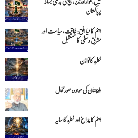
تیل،تلواراورتدبر:خلیج کی بدلتی بساط
پرپاکستان
ایٹم کا نیا افق: طاقت، سیاست اور
مشرقِ وسطیٰ کا مستقبل
خطرہ کاتوازن
بلوچستان کی موجودہ صورتحال
ایٹم کا چراغ اور خطرہ کا سایہ