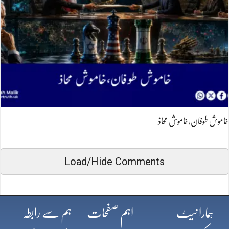
خاموش طوفان،خاموش محاذ
Load/Hide Comments
ہمارا نیٹ
اہم صفحات
ہم سے رابطہ