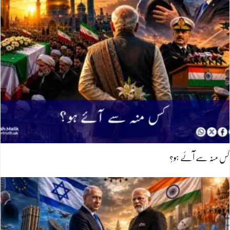
کس منہ سے آئے ہو؟