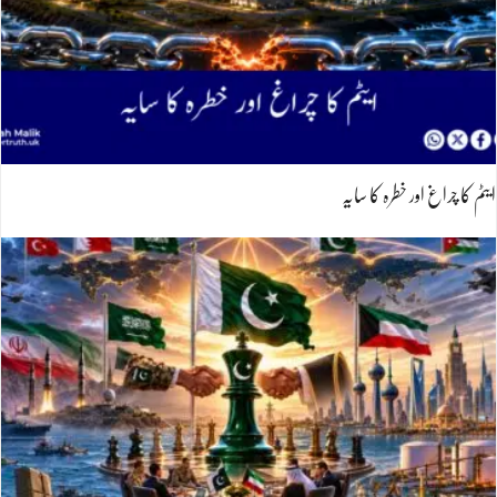
ایٹم کا چراغ اور خطرہ کا سایہ