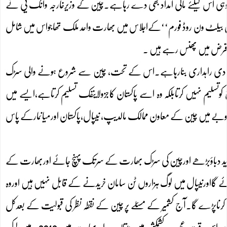
نکہ وہی اس کیلئے مالی امدادبھی دے رہاہے۔چین کے وزیرخارجہ وانگ یی نے
’ون بیلٹ ون روڈ فورم‘‘کےاجلاس میں بھارت واحد ملک تھاجواس میں شامل
ک قرض میں پھنس رہے ہیں ۔
تصادی راہداری بنارہاہے۔اس کے تحت، چین سے شروع ہونے والی سڑک
لیم نہیں کرتابلکہ وہ اسے پاکستان کاجزولاینفک تسلیم کرتاہے،ایسے میں
ے میں چین کے معاون ممالک مالدیپ، نیپال،پاکستان اورمیانمارکے پاس
زید دباؤبڑھے اورچین کی سڑک بھارت کے سرتک پہنچ جائے اوربھارت کے
 گااورنیپال میں لوگ ہزاروں ٹن سامان خریدنے کے قابل نہیں ہیں اوروہ
رناپڑے گا۔آج کشمیر کے مسئلے پر چین کے نقطہ نظر کی قبولیت کے بعدکل