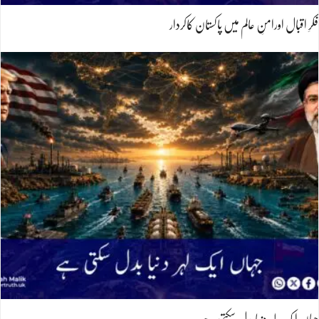
فکرِ اقبال اورامنِ عالم میں پاکستان کاکردار
جہاں ایک لہر دنیا بدل سکتی ہے