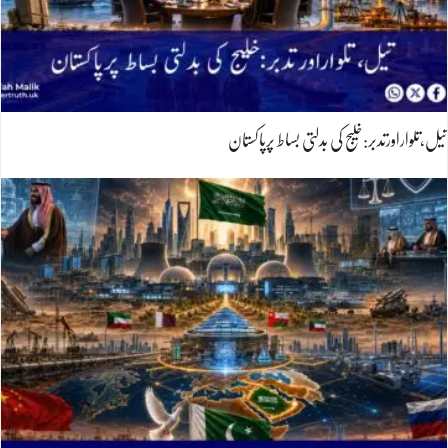
تیل،تلواراورتدبر:خلیج کی بدلتی بساط پرپاکستان