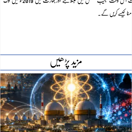
ریاست اروناچل پردیش پربھی چین کے دباؤکے بعدبالآخربھارت کواپنا ماتھا ٹیکنا پڑے گا۔ بھارت اس وقت عجیب کشمکش میں مبتلاہے اوربھارت میں 2019ء میں لوک
منا کیسے کریں گے۔
مزید پڑھیں