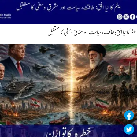
ایٹم کا نیا افق: طاقت، سیاست اور مشرقِ وسطیٰ کا مستقبل