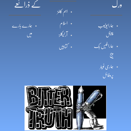
ورک
کے ذرائعے
اہم کالمز
اسلام
ہمارا یوٹیوب
ہمارے بارے
چینل
میں
آرٹیکلز
ہمارا فیس بک
کتابیں
پیج
ہماری ٹویٹر
پروفائل