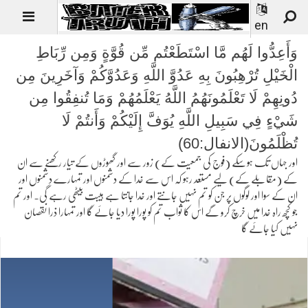
en
وَأَعِدُّوا لَهُم مَّا اسْتَطَعْتُم مِّن قُوَّةٍ وَمِن رِّبَاطِ
الْخَيْلِ تُرْهِبُونَ بِهِ عَدُوَّ اللَّهِ وَعَدُوَّكُمْ وَآخَرِينَ مِن
دُونِهِمْ لَا تَعْلَمُونَهُمُ اللَّهُ يَعْلَمُهُمْ وَمَا تُنفِقُوا مِن
شَيْءٍ فِي سَبِيلِ اللَّهِ يُوَفَّ إِلَيْكُمْ وَأَنتُمْ لَا
تُظْلَمُونَ(الانفال:60)
اور جہاں تک ہوسکے (فوج کی جمعیت کے) زور سے اور گھوڑوں کے تیار رکھنے سے ان
کے (مقابلے کے) لیے مستعد رہو کہ اس سے خدا کے دشمنوں اور تمہارے دشمنوں اور
ان کے سوا اور لوگوں پر جن کو تم نہیں جانتے اور خدا جانتا ہے ہیبت بیٹھی رہے گی۔ اور تم
جو کچھ راہ خدا میں خرچ کرو گے اس کا ثواب تم کو پورا پورا دیا جائے گا اور تمہارا ذرا نقصان
نہیں کیا جائے گا