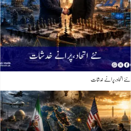
نئے اتحاد،پرانے خدشات