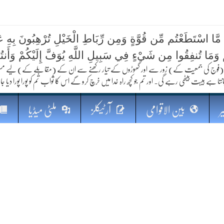
 مَّا اسْتَطَعْتُم مِّن قُوَّةٍ وَمِن رِّبَاطِ الْخَيْلِ تُرْهِبُونَ بِهِ عَد
کا مستقبل
ُمْ وَمَا تُنفِقُوا مِن شَيْءٍ فِي سَبِيلِ اللَّهِ يُوَفَّ إِلَيْكُمْ وَأَنت
فوج کی جمعیت کے) زور سے اور گھوڑوں کے تیار رکھنے سے ان کے (مقابلے کے) لیے مستعد رہو
نتا ہے ہیبت بیٹھی رہے گی۔ اور تم جو کچھ راہ خدا میں خرچ کرو گے اس کا ثواب تم کو پورا پورا دیا جا
ر
بین الاقوامی
آرٹیکلز
ملٹی میڈیا