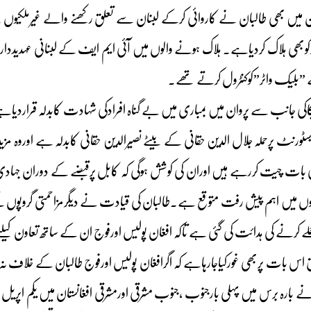
ن میں بھی طالبان نے کاروائی کرکے لبنان سے تعلق رکھنے والے غیرملکیوں 
ملکیوںسمیت۲۲افرادکوبھی ہلاک کردیاہے۔ ہلاک ہونے والوں میں آئی ایم ایف کے لبنانی
 ”بلیک واٹر”کوکنٹرول کرتے تھے۔
کاکی جانب سے پروان میں بمباری میں بے گناہ افرادکی شہادت کابدلہ قراردیا
ریسٹورنٹ پرحملہ جلال الدین حقانی کے بیٹے نصیرالدین حقانی کابدلہ ہے اوروہ م
ھی بات چیت کررہے ہیں اوران کی کوشش ہوگی کہ کابل پرقبضے کے دوران جہ
ہ دنوں میں اہم پیش رفت متوقع ہے۔طالبان کی قیادت نے دیگرمزاحمتی گروپوں
ے کرنے کی ہدائت کی گئی ہے تاکہ افغان پولیس اورفوج ان کے ساتھ تعاون کیلئے
اس بات پربھی غورکیاجارہاہے کہ اگرافغان پولیس اورفوج طالبان کے خلاف نہ 
ے بارہ برس میں پہلی بارجنوب ،جنوب مشرقی اورمشرقی افغانستان میں یکم اپ