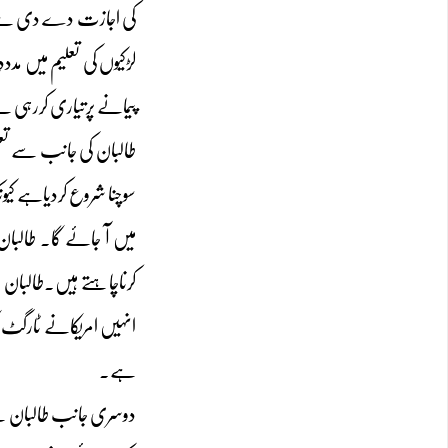
کی اجازت دے دی ہے جس 
لڑکیوں کی تعلیم میں م
پیمانے پرتیاری کررہی ہے
طالبان کی جانب سے تعل
میں آ جائے گا۔ طالبان 
کرناچاہتے ہیں۔طالبان 
انہیں امریکانے ٹارگٹ ک
ہے۔