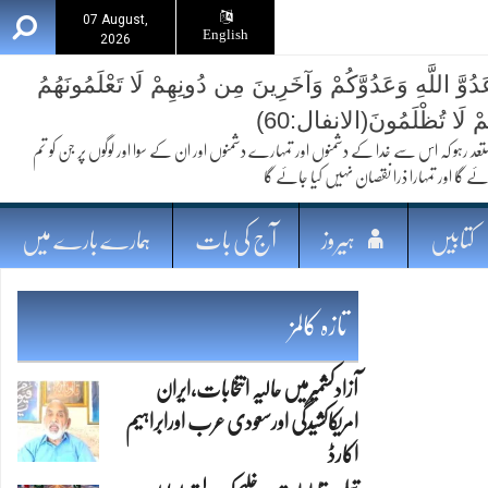
07 August,
English
2026
ُوَّ اللَّهِ وَعَدُوَّكُمْ وَآخَرِينَ مِن دُونِهِمْ لَا تَعْلَمُونَهُمُ
ُمْ لَا تُظْلَمُونَ(الانفال:60)
 کہ اس سے خدا کے دشمنوں اور تمہارے دشمنوں اور ان کے سوا اور لوگوں پر جن کو تم
ئے گا اور تمہارا ذرا نقصان نہیں کیا جائے گا
کتابیں
ہیروز
آج کی بات
ہمارے بارے میں
تازہ کالمز
آزادکشمیرمیں حالیہ انتخابات،ایران
امریکاکشیدگی اورسعودی عرب اورابراہیم
اکارڈ