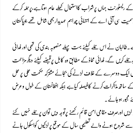
کے ریسٹورنٹ جہاں پرشراب کااستعمال کھلے عام ہوتاہے،پرحملہ کرکے
 عہدیددارسمیت سی آئی اے کے انتہائی چھ اہم عہدیداربھی شامل تھے جوپاکستان
ہے۔طالبان نے اس حملے کیلئے بہت پہلے منصوبہ بندی کی تھی اور فدائی
زیدحملے کریں گے، فدائی محاذکے مطابق وہ کابل پرقبضے کیلئے دیگرمزاحمت
ادی ایک دوسرے کے خلاف لڑنے کی بجائے مشترکہ حکمت عملی پر عمل
 کے ساتھ مذاکرات کرنے کافیصلہ کیاہے جبکہ افغانستان کے طول و عرض
 مجبور ہو جائے۔
لڑیں اورصرف مقامی امن قائم رکھنے پرتوجہ دیں توان پرحملے نہیں کئے
ریل سے شروع ہونے والے تعلیمی سال کے موقع پر لڑکیوں کواسکول جانے