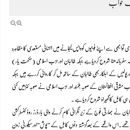
نک خواب
 توابھی سے اپنے فوجیوں کوواپس لیجانے میں انتہائی مستعدی کا مظاہرہ
 سفرباندھنا شروع کردیاہے جبکہ طالبان اورحزب اسلامی (حکمت یار)
پولیس کے اہلکاربھی طالبان کے ساتھ مل کر کاروائی کررہے ہیں جبکہ
مشرقی افغانستان کے صوبہ ہلمند اور حزب اسلامی نے صوبہ کنڑمیں کئی
 ہی کابل کاگھیراؤ شروع کردیاہے ۔
ان نے بھارتی فوج کے زیر نگرانی کام کرنے والی بارڈرز روڈ کنسٹرکشن
شامل تھے۔اس واقعے کے بعدگزشتہ دنوں کابل کے ”پوش”اورسیکورٹی زون