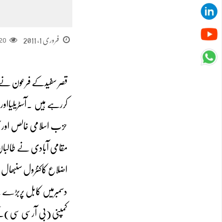
فروری 1, 2011
20
قصر سفیدکے فرعون نے اف
کررہے ہیں ۔آسٹریلیااو
حزب اسلامی خالص اورسل
مقامی آبادی نے طالبان 
اضلاع کاکنٹرول سنبھال 
دسمبرمیں کابل پربڑے حم
کمپنی (بی آرسی سی)کے 