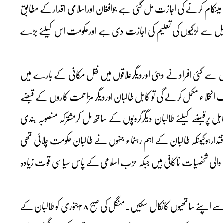
میںکام کرنے کی اجازت مل گئی ہے جوافغان اوراسلامی اقدارکے مطابق
پریل سے لڑکیوں کی تعلیم کی اجازت دی ہے اورحکومت اس کیلئے بڑے
بل سے کئی افرادنے دبئی اوردیگرعلاقوں میں نقل مکانی کے بارے میں
 کردیاہے کیونکہ انہیں یقین ہے کہ جونہی ایساف کی ایک لاکھ سے زائدافواج ۳۱دسمبر۲۰۱۴ء تک انخلاء مکمل کرلے گی تو کابل طالبان اوردیگر مزاحمت کاروں کے قبضے
ل پرقبضے کیلئے طالبان دیگرگروپوں کے ساتھ مل کرمشترکہ منصوبہ بندی
رہوکیونکہ طالبان کے اہم رہنماء جنہوں نے طالبان حکومت چلائی تھی
ے والی شخصیات ناکافی ہیں جبکہ حزب اسلامی کے پاس سیاسی قوت زیادہ
دوسری جانب طالبان نے چاروں طرف سے حملوں کاپروگرام بنایاہے تاکہ پل محمودمیں واقع چرخی جیل سے اپنے ساتھیوں کانکال سکیں۔منگل کی صبح ۲۸جنوری کو طالبان کے