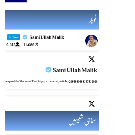
ٹویٹر
Sami Ullah Malik
Follow
6,312
11,680
Sami Ullah Malik
·
mic Lamp and the Shadow of Peril http://x.com/i/article/2085690668337532928
Sami Ullah Malik
·
سماجی شبیہیں
ایٹم کا چراغ اور خطرہ کا سایہ http://x.com/i/article/2085690028282511360