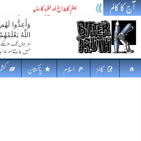
آج کا کالم
ایٹم کا چراغ اور خطرہ کا سایہ
تیل،تلواراورتدبر:خلیج کی بدلتی بساط پرپاکستان
وَأَعِدُّوا لَهُم
ایٹم کا نیا افق: طاقت، سیاست اور مشرقِ وسطیٰ 
اللَّهُ يَعْلَمُه
خطرہ کاتوازن
اور جہاں تک ہوسکے (
نہیں جانتے اور خدا جا
فکرِ اقبال اورامنِ عالم میں پاکستان کاکردار
جہاں ایک لہر دنیا بدل سکتی ہے
صفحہ
کالمز
اسلام
پاکستان
کشمی
پردہ وبیانیہ
اوّل