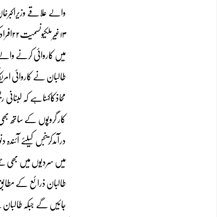
والے علاقے وزیراکبرخا
۱۳غیر
میں کاروائی کرنے والے
طالبان نے کاروائی امری
محاذکاکہناہے کہ لبنانی 
کار گروپوں کے ساتھ ب
درآمدکریںجس کیلئے آئند
میں سردیوں میں بھی حمل
طالبان ذرائع کے مطابق 
جائیں گے جبکہ طالبان ن