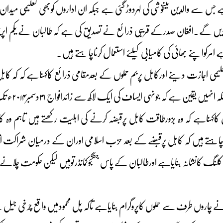
سے والدین میںخوشی کی لہردوڑ گئی ہے جبکہ ان اداروں کوبھی تعلیمی میدان 
دددیں گے۔افغان صدرکے قریبی ذرائع نے تصدیق کی ہے کہ طالبان نے یکم ا
 امرکواپنے بھائی کی کامیابی کیلئے استعمال کرناچاہتے ہیں۔
یمی اجازت دینے اورکابل پربم حملوں کے بعدمقامی ذرائع کاکہناہے کہ کہ کا
سوچنا شروع
کاکہناہے کہ وہ بزورطاقت کابل پرقبضہ کرنے کی اہلیت رکھتے ہیں تاہم وہ کاب
چاہتے ہیں کہ کابل پرقبضے کے بعد حزب اسلامی اوران کے درمیان شراکت اقتدا
لنگ کانشانہ بنایاہے اورطالبان کے پاس جنگجوکمانڈرتوہیں لیکن حکومت چلان