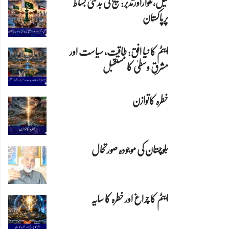
تیل،تلواراورتدبر:خلیج کی بدلتی بساط
پرپاکستان
ایٹم کا نیا افق: طاقت، سیاست اور
مشرقِ وسطیٰ کا مستقبل
خطرہ کاتوازن
بلوچستان کی موجودہ صورتحال
ایٹم کا چراغ اور خطرہ کا سایہ