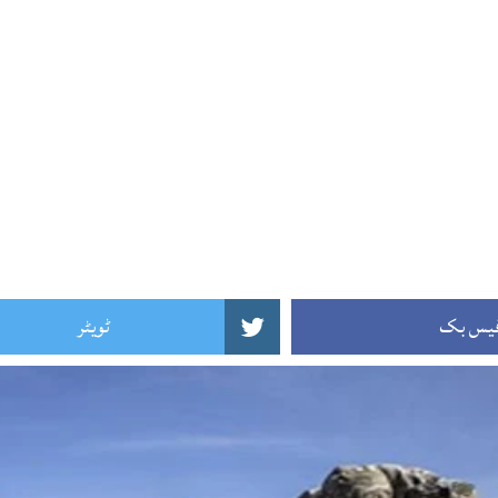
یس بک
ٹویٹر