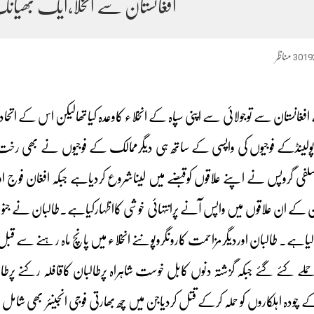
افغانستان سے انخلا،ایک بھیا
3019
مناظر
غانستان سے توجولائی سے اپنی سپاہ کے انخلاء کاوعدہ کیاتھالیکن اس کے اتحادی
رپولینڈکے فوجیوں کی واپسی کے ساتھ ہی دیگرممالک کے فوجیوں نے بھی رخت
فی گروپس نے اپنے علاقوں کوقبضے میں لیناشروع کردیاہے جبکہ افغان فوج اور
کے ان علاقوں میں واپس آنے پرانتہائی خوشی کااظہارکیاہے۔طالبان نے جنوب 
لیاہے۔ طالبان اوردیگرمزاحمت کاروںگروپوںنے انخلاء میں پانچ ماہ رہنے سے قبل
لے کئے گئے جبکہ گزشتہ دنوں کابل خوست شاہراہ پرطالبان کاقافلہ رکنے پرطالب
چودہ اہلکاروں کو حملہ کرکے قتل کردیاجن میں چھ بھارتی فوجی انجینئر بھی 