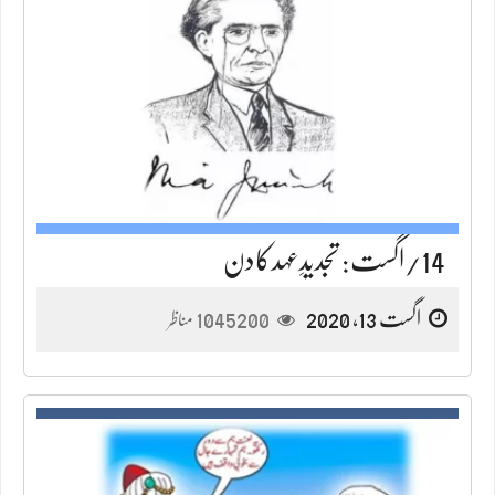
14/اگست: تجدیدِعہدکادن
اگست 13, 2020
1045200
مناظر