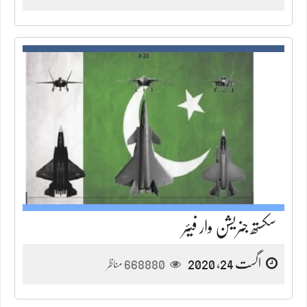
سکستھ جنریشن وار فیئر
اگست 24, 2020
668880
مناظر