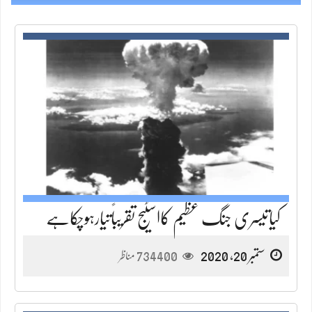
کیاتیسری جنگ عظیم کااسٹیج تقریباًتیارہوچکاہے
ستمبر 20, 2020
734400
مناظر