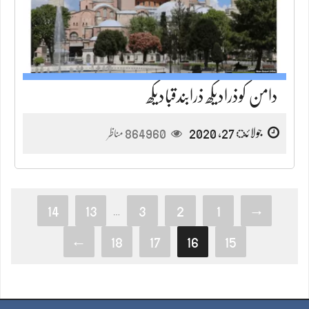
دامن کوذرادیکھ ذرابندقبادیکھ
جولائ 27, 2020
864960
مناظر
14
13
3
2
1
→
…
←
18
17
16
15