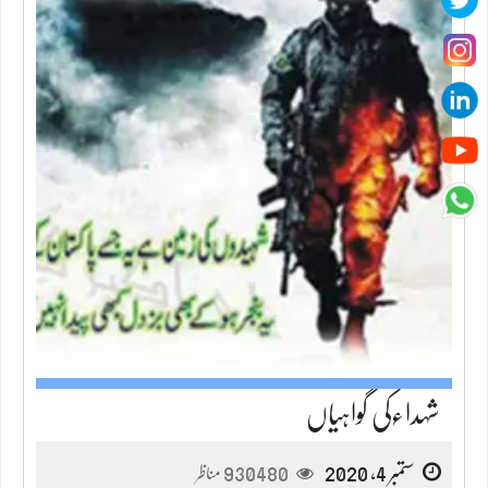
شہداءکی گواہیاں
ستمبر 4, 2020
930480
مناظر