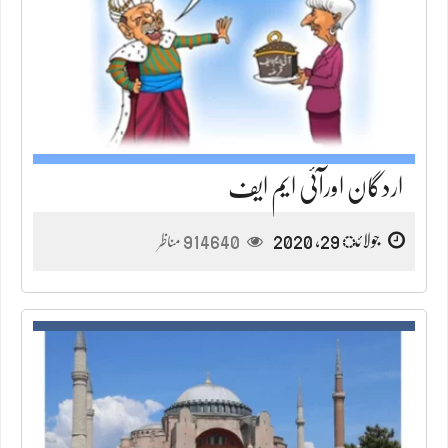
اردگان اورآئی ایم ایف
جولائ 29, 2020
914640
مناظر