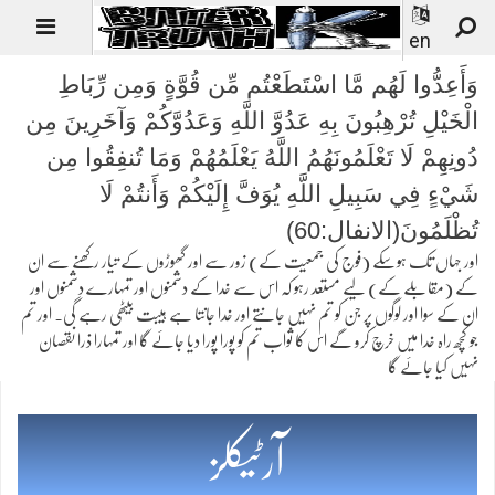
en
وَأَعِدُّوا لَهُم مَّا اسْتَطَعْتُم مِّن قُوَّةٍ وَمِن رِّبَاطِ
الْخَيْلِ تُرْهِبُونَ بِهِ عَدُوَّ اللَّهِ وَعَدُوَّكُمْ وَآخَرِينَ مِن
دُونِهِمْ لَا تَعْلَمُونَهُمُ اللَّهُ يَعْلَمُهُمْ وَمَا تُنفِقُوا مِن
شَيْءٍ فِي سَبِيلِ اللَّهِ يُوَفَّ إِلَيْكُمْ وَأَنتُمْ لَا
تُظْلَمُونَ(الانفال:60)
اور جہاں تک ہوسکے (فوج کی جمعیت کے) زور سے اور گھوڑوں کے تیار رکھنے سے ان
کے (مقابلے کے) لیے مستعد رہو کہ اس سے خدا کے دشمنوں اور تمہارے دشمنوں اور
ان کے سوا اور لوگوں پر جن کو تم نہیں جانتے اور خدا جانتا ہے ہیبت بیٹھی رہے گی۔ اور تم
جو کچھ راہ خدا میں خرچ کرو گے اس کا ثواب تم کو پورا پورا دیا جائے گا اور تمہارا ذرا نقصان
نہیں کیا جائے گا
آرٹیکلز