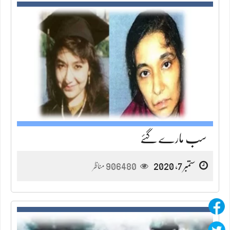
سب مارے گئے
ستمبر 7, 2020
906480
مناظر