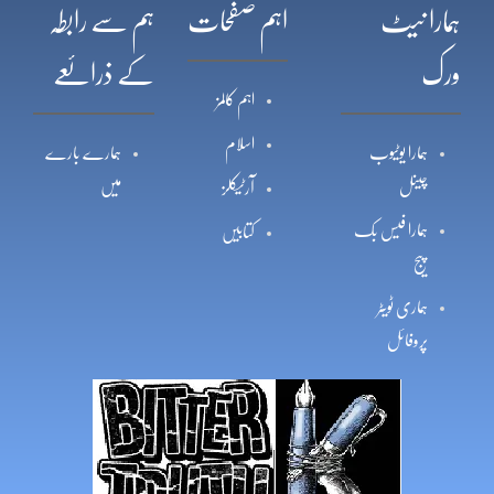
ہمارا نیٹ
اہم صفحات
ہم سے رابطہ
ورک
کے ذرائعے
اہم کالمز
اسلام
ہمارا یوٹیوب
ہمارے بارے
چینل
میں
آرٹیکلز
ہمارا فیس بک
کتابیں
پیج
ہماری ٹویٹر
پروفائل