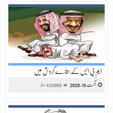
ایم بی ایس کے ستارے گردش میں
اگست 18, 2020
420960
مناظر