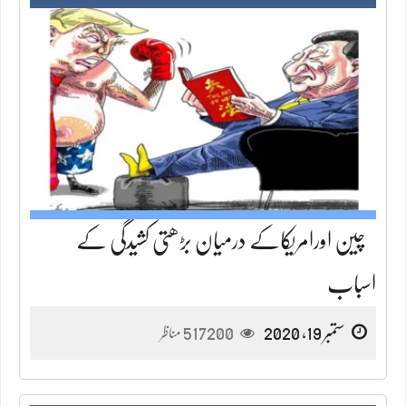
چین اورامریکاکے درمیان بڑھتی کشیدگی کے
اسباب
ستمبر 19, 2020
517200
مناظر