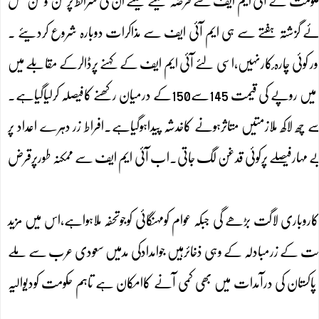
ے حکومت نے آئی ایم ایف سے قرضہ لینے کیلئے ان کی شرائط پرمن وعن عمل
جائے گزشتہ ہفتے سے ہی ایم آئی ایف سے مذاکرات دوبارہ شروع کردیئے ۔
وئی چارہ ٔکارنہیں،اسی لئے آئی ایم ایف کے کہنے پرڈالرکے مقابلے میں
پاکستانی روپے کی قدرمیں کمی کرنی پڑی اورآئندہ دنوں میں ڈالرمزید مہنگا ہوسکتاہے اورڈالرکے مقابلے میں روپے کی قیمت 145سے150کے درمیان رکھنے کافیصلہ کرلیاگیاہے۔
ھ لاکھ ملازمتیں متاثرہونے کاخدشہ پیداہوگیاہے۔افراط زر دہرے اعداد پر
بے مہارفیصلے پرکوئی قدغن لگ جاتی۔اب آئی ایم ایف سے ممکنہ طورپرقرض
اری لاگت بڑھے گی جبکہ عوام کومہنگائی کوجوتحفہ ملاہواہے،اس میں مزید
حکومت کے زرمبادلہ کے وہی ذخائرہیں جوامدادکی مدمیں سعودی عرب سے ملے
پاکستان کی درآمدات میں بھی کمی آنے کاامکان ہے تاہم حکومت کودیوالیہ