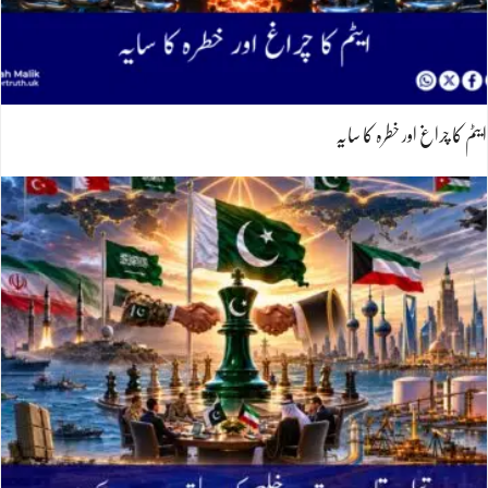
ایٹم کا چراغ اور خطرہ کا سایہ