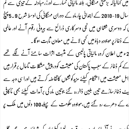
ہاگیاکہ بڑھتی مہنگائی، بلند مالیاتی خسارے اورزرمبادلہ کے تیزی سے کم
ہوتے ذخائرکے سبب پاکستان کی معیشت کودرپیش مشکلات تاحال برقرارہیں۔بینک کے مطابق مالی سال 19-2018 کے ابتدائی چارماہ کے دوران مہنگائی کی اوسط شرح 5.9پہنچ
3.فیصد تھی۔اعلامیے میں امیدظاہرکی گئی کہ دوسری ششماہی میں نجی وسرکاری ذرائع سے بیرونی رقوم آنے اور عالمی
خائرپر موجودہ دباؤ میں کمی لانے میں معاون ثابت ہوگا۔
مانیٹری پالیسی کے حوالے سے سٹیٹ بینک کی جانب سے جاری اعلامیے میں کہا گیاکہ ستمبر 2018ء میں اعلان کردہ مالیاتی پالیسی کے مثبت اثرات سامنے آنے لگے تھے
لہ کے کم ذخائر کے سبب پاکستان کی معیشت کودرپیش مشکلات تاحال برقرار ہیں
امل معیشت میں استحکام کیلئے مزیدکوششوں کاتقاضہ کرتے ہیں اوراسی وجہ سے
اس زرمبادلہ کے نیٹ ذخائرساڑھے تین بلین ڈالررہ گئے جوتین ماہ کی برآمدات کیلئے بھی ناکافی
ہیں۔ معیشت میں بہتری لانے اورآئی ایم ایف کی کڑی شرائط نہ ماننے کے حکومتی دعوے دھرے کے دھرے رہ گئے ہیں،موجودہ حکومت کے پہلے100 دنوں میں ملک پر