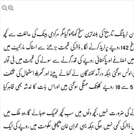
ن ٹریڈنگ تاریخ کی بلندترین سطح کوچھو گیامگر مرکزی بینک کی مداخلت سے کچھ
نیچے آگیا۔کاروباری ہفتے کے آخری روزانٹر بینک میں ڈالر8روپے اضافے سے تاریخ کی بلندترین سطح 142روپے پرٹریڈ کرنے لگا۔ڈالرکی قیمت بڑھنے سے اسٹاک مارکیٹ میں
ائنٹس کی کمی کے بعد 40ہزار 540 پرکاروبارہوا۔ڈالرکی قدرمیں اضافے اورپاکستانی روپے کی قدرگرنے سے سونے کی قیمت میں فی تولہ
ے تاریخ کابلندترین اضافہ ہوا ۔ عالمی مارکیٹ میں سونے کی قدر 3 ڈالرکم ہوکر1122ڈالرفی اونس ہوگئی جبکہ درآمد کنندگان نے کھانے پینے اور گھریلو استعمال کی مختلف
اشیاء کے دام بڑھنے کاعندیہ دیاہے۔خشک دودھ ،کھانے پکانے کاتیل، چائے کی پتی اوردالیں 5 سے 10 روپے کلوتک مہنگی ہوگئی ہیں اوراس بات کا خدشہ بھی ظاہرکیا
رانے کی ضرورت نہیں ،کچھ دنوں میں سب کچھ ٹھیک ہوجائے گا ،وہ ملک میں
ں ڈالرکی کمی نہیں ہوگی جبکہ یہی عمران خان پچھلی حکومت میں روپے کی ایک