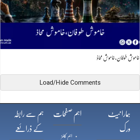
خاموش طوفان،خاموش محاذ
Load/Hide Comments
ہمارا نیٹ
اہم صفحات
ہم سے رابطہ
ورک
کے ذرائعے
اہم کالمز