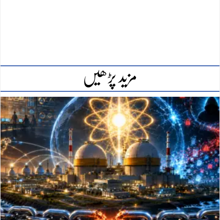
مزید پڑھیں