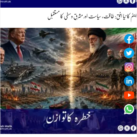
ایٹم کا نیا افق: طاقت، سیاست اور مشرقِ وسطیٰ کا مستقبل