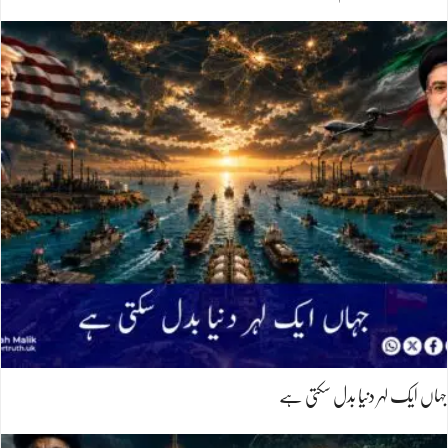
جہاں ایک لہر دنیا بدل سکتی ہے