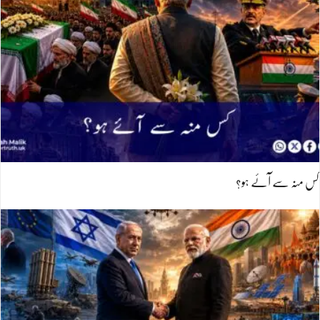
کس منہ سے آئے ہو؟