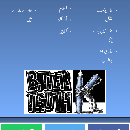
اسلام
ہمارا یوٹیوب
ہمارے بارے
چینل
میں
آرٹیکلز
ہمارا فیس بک
کتابیں
پیج
ہماری ٹویٹر
پروفائل
Copyright © 2026, Bittertruth All Rights Reserved