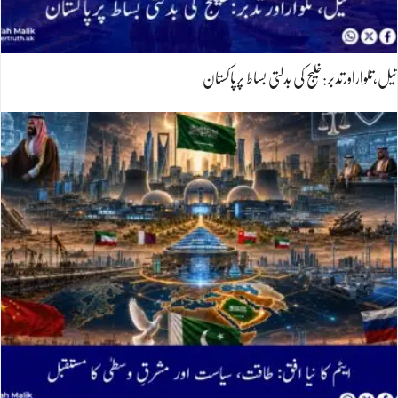
تیل،تلواراورتدبر:خلیج کی بدلتی بساط پرپاکستان