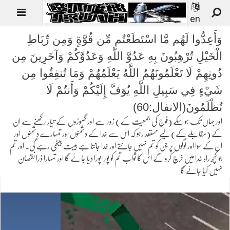
en
وَأَعِدُّوا لَهُم مَّا اسْتَطَعْتُم مِّن قُوَّةٍ وَمِن رِّبَاطِ
الْخَيْلِ تُرْهِبُونَ بِهِ عَدُوَّ اللَّهِ وَعَدُوَّكُمْ وَآخَرِينَ مِن
دُونِهِمْ لَا تَعْلَمُونَهُمُ اللَّهُ يَعْلَمُهُمْ وَمَا تُنفِقُوا مِن
شَيْءٍ فِي سَبِيلِ اللَّهِ يُوَفَّ إِلَيْكُمْ وَأَنتُمْ لَا
تُظْلَمُونَ(الانفال:60)
اور جہاں تک ہوسکے (فوج کی جمعیت کے) زور سے اور گھوڑوں کے تیار رکھنے سے ان
کے (مقابلے کے) لیے مستعد رہو کہ اس سے خدا کے دشمنوں اور تمہارے دشمنوں اور
ان کے سوا اور لوگوں پر جن کو تم نہیں جانتے اور خدا جانتا ہے ہیبت بیٹھی رہے گی۔ اور تم
جو کچھ راہ خدا میں خرچ کرو گے اس کا ثواب تم کو پورا پورا دیا جائے گا اور تمہارا ذرا نقصان
نہیں کیا جائے گا