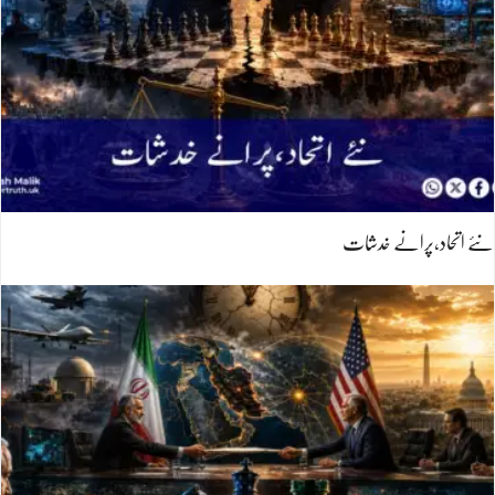
نئے اتحاد،پرانے خدشات