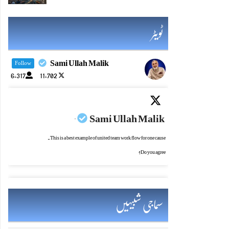
ٹویٹر
Sami Ullah Malik
Follow
6,317
11,702
Sami Ullah Malik
·
This is a best example of united team work flow for one cause.
Do you agree?
سماجی شبیہیں
Sami Ullah Malik
·
یادرکھو! چراغ جتنازیادہ روشن ہو،اس کی حفاظت کی ضرورت بھی اتنی ہی بڑھ جاتی ہے۔