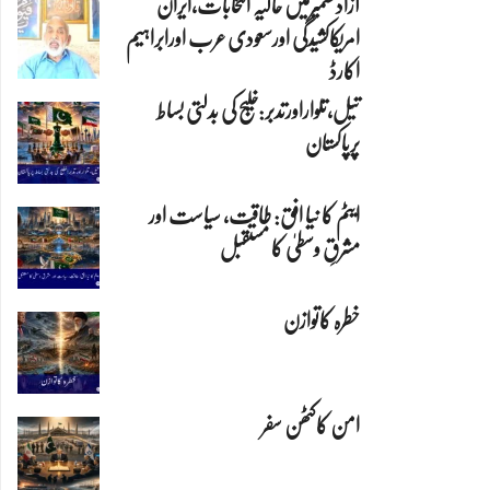
آزادکشمیرمیں حالیہ انتخابات،ایران
امریکاکشیدگی اورسعودی عرب اورابراہیم
اکارڈ
تیل،تلواراورتدبر:خلیج کی بدلتی بساط
پرپاکستان
ایٹم کا نیا افق: طاقت، سیاست اور
مشرقِ وسطیٰ کا مستقبل
خطرہ کاتوازن
امن کاکٹھن سفر