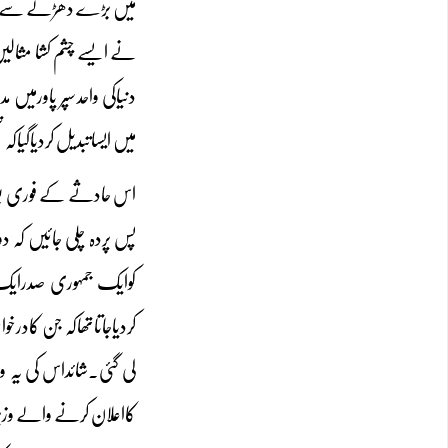
میں بڑے دھڑلے سے کہاگ
نے ایسے چشم کشا مثالیں 
دنیاکی واحد سپر پاورمی
میں ایساتبدیل کردیاگیاکہ
اس حادثے کے فوری بعدا
پس پردہ چلی جائیں کہ 
کوایک جمہوری صدرایک ت
کردیاجاتاتھاکہ جن کادرخ
لی گئی۔شائداس کی یہ و
کااعلان کرنے والے وزیر