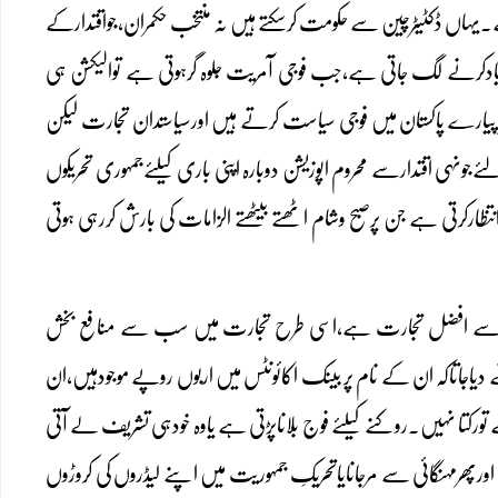
ہاں ڈکٹیٹرچین سے حکومت کرسکتے ہیں نہ منتخب حکمران،جواقتدارکے
 یادکرنے لگ جاتی ہے،جب فوجی آمریت جلوہ گرہوتی ہے توالیکشن ہی
یارے پاکستان میں فوجی سیاست کرتے ہیں اورسیاستدان تجارت لیکن
ی اقتدارسے محروم اپوزیشن دوبارہ اپنی باری کیلئےجمہوری تحریکوں
ظارکرتی ہے جن پرصبح وشام اٹھتے بیٹھتے الزامات کی بارش کررہی ہوتی
ں سب سے افضل تجارت ہے،اسی طرح تجارت میں سب سے منافع بخش
 دیاجاتاکہ ان کے نام پر بینک اکائونٹس میں اربوں روپے موجودہیں،ان
ے تورکتا نہیں۔روکنے کیلئے فوج بلاناپڑتی ہے یاوہ خودہی تشریف لے آتی
ورپھرمہنگائی سے مرجانایاتحریکِ جمہوریت میں اپنے لیڈروں کی کروڑوں