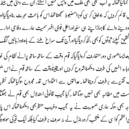
یاتھاکہ یہ اب کبھی بھی ملک میں واپس نہیں آ سکتے، ان سے دبئی میں بیٹھ 
قائم کردیں کہ جو اپنی کرسی کوبڑامضبوط سمجھتاتھا،اس کو باعث عبرت بنادیاگیااور
ں مدددینے والے کاجہازاپنے ہی سفیراوراعلیِ فوجی افسر سمیت ہمارے دفاعی ا
 تحقیق کیلئے ثبوتوں کوبھی راکھ کردیاگیااورآج تک سراغ ملنے کے باوجودزبانیں گ
یساجمہوری دورمتعارف کروایاگیاکہ قوم وقت کے ساتھ ساتھ پرانے نظام کی خو
دوبارہ انہیں کی طرف دیکھناشروع کردیں اوریقیناًوقت کے ساتھ قوم نےاس ج
قریرسے برطرف کردیتاتھا۔عدالتوں سے اعتماداس قدر مجروح ہوگیاتھاکہ نظر
واست میں مطالبہ بھی نہیں ہوتاتھا ۔کیاعجیب قانونی استدلال بھی قوم نے بھگتاک
جہ بھی ہوکہ ہماری جمہوریت نے یہ عجیب وغریب منظربھی دیکھناتھاکہ اس پ
اعظم کواسی کے منتخب کردہ جنرل نے نہ صرف برطرف کیابلکہ ایک قبرکی موجودگی 