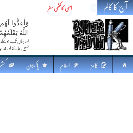
آج کا کالم
امن کاکٹھن سفر
ایٹم کا چراغ اور خطرہ کا سایہ
وَأَعِدُّوا لَهُم
تیل،تلواراورتدبر:خلیج کی بدلتی بساط پرپاکستان
اللَّهُ يَعْلَمُه
ایٹم کا نیا افق: طاقت، سیاست اور مشرقِ وسطیٰ 
اور جہاں تک ہوسکے (
نہیں جانتے اور خدا جا
خطرہ کاتوازن
فکرِ اقبال اورامنِ عالم میں پاکستان کاکردار
صفحہ
کالمز
اسلام
پاکستان
کشمی
جہاں ایک لہر دنیا بدل سکتی ہے
اوّل