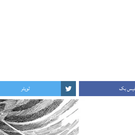
یس بک
ٹویٹر