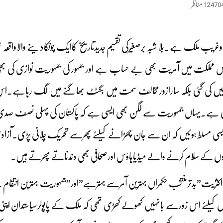
12470
مناظر
 وغریب ملک ہے۔بلا شبہ برصغیرکی تقسیم جدیدتاریخ کاایک چونکادینے والاواقعہ
 اس مملکت میں آمریت بھی بے حساب ہے اور جمہور کی جمہوریت نوازی کی 
یں کی گئی بلکہ سارازورمخالف سمت میں بگٹٹ بھاگنے میں لگ رہاہے۔اس س
اچکی ہے۔یہاں جمہوریت سے لگن بھی ایسی ہے کہ پاکستان کی پہلی نصف صد
ایسی مسلط ہوئیں کہ ان سے جان چھڑانے کیلئے پھرسے تحریک چلانی پڑی۔آزا
لوں کے سلام کرنے والے میڈیاہاؤس اورصحافی بھی دندناتے پھرتے ہیں۔
 اکثریت”بدترمنتخب حکمراں بہترین آمرسے بہترہے”اور”جمہوریت بہترین انتقام
وں کیلئے اس زورسے بانہیں کھولے کھڑی تھی کہ ملک کے پاپولرسیاستدان ا