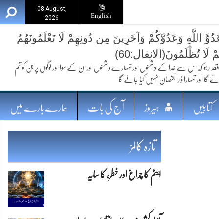
08 August,
English
2026
ُوَّ اللَّهِ وَعَدُوَّكُمْ وَآخَرِينَ مِن دُونِهِمْ لَا تَعْلَمُونَهُمُ
ُمْ لَا تُظْلَمُونَ(الانفال:60)
 کہ اس سے خدا کے دشمنوں اور تمہارے دشمنوں اور ان کے سوا اور لوگوں پر جن کو تم
ئے گا اور تمہارا ذرا نقصان نہیں کیا جائے گا
کتابیں
ہیروز
آج کی بات
ہمارے بارے میں
تازہ کالمز
ایٹم کا چراغ اور خطرہ کا سایہ