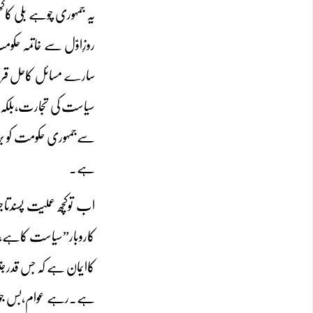
یہ جمہوری چوہے بلی کا
روزِاوّل سے خاتمہ حکو
سارے مسائل کاحل قرار
سیاست کی تجارت،بلکہ ہ
سےجمہوری حکومت کو برطر
ہے۔
اب توکچھ عملیت پسند
کاروبار”سیاست کاہے،پیس
کاایمان ہے کہ جس قدرجتن
ہے۔رہے عوام،بس جوق درج