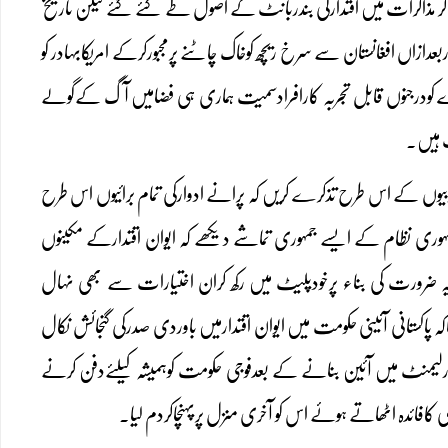
کر مذاکرات میں اقتدارکی بندربانٹ کے اصول طے کئے گئے لیکن تاریخ
بعدازاں افغانستان سے سرخ ریچھ کوخاک چاٹنے پرمجبورکرکے امریکابہادر کو
دارے کودرجنوں قابل تجربہ کارافرادسمیت ہماری ہی فضامیں آگ کےگولے
نگ ہیں۔
بیوں کے اس طرح تذکرے کریں کہ پرانے ادوارکی تمام برائیوں اس طرح
مہوری نظام کے ایسے جمہوری تماشے دیکھے کہ ایوان اقتدارکے مکینوں
یہ ضرورت کی بناء پرخودپلیٹ میں رکھ کران اختیارات سے بھی نہال
ہ پاکستانی آئینی حکومت میں ایوان اقتدارمیں باوردی صدرکی گنجائش نکال
ارلیمنٹ میں آئین بنانے کے بعدفوجی حکومت کوہمیشہ کیلئےدفن کرنے
کافائدہ اٹھاتے ہوئے اس کو آخری منزل پرپہنچاکردم لیا۔