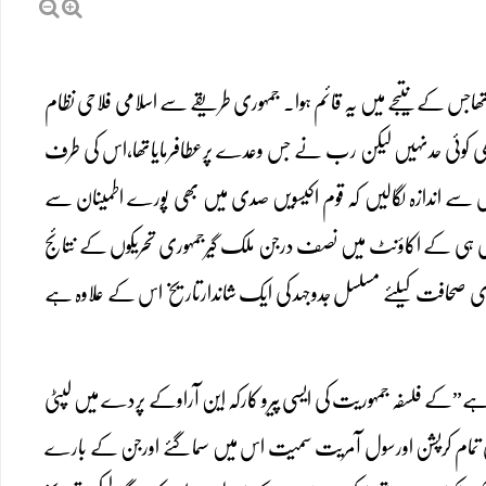
 تھاجس کے نتیجے میں یہ قائم ہوا۔ جمہوری طریقے سے اسلامی فلاحی نظام
بھی کوئی حدنہیں لیکن رب نے جس وعدے پرعطافرمایاتھا،اس کی طرف
ے اندازہ لگالیں کہ قوم اکیسویں صدی میں بھی پورے اطمینان سے
ی ہی کے اکاؤنٹ میں نصف درجن ملک گیرجمہوری تحریکوں کے نتائج
دی صحافت کیلئے مسلسل جدوجہد کی ایک شاندارتاریخ اس کے علاوہ ہے
 ہے”کے فلسفہ جمہوریت کی ایسی پیرو کارکہ این آراوکے پردے میں لپٹی
پنی تمام کرپشن اورسول آمریت سمیت اس میں سماگئے اورجن کے بارے