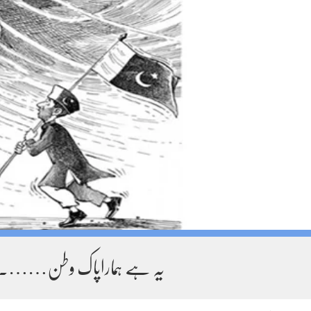
یہ ہے ہماراپاک وطن…….پا