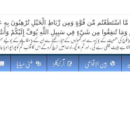
 مَّا اسْتَطَعْتُم مِّن قُوَّةٍ وَمِن رِّبَاطِ الْخَيْلِ تُرْهِبُونَ بِهِ عَد
ُمْ وَمَا تُنفِقُوا مِن شَيْءٍ فِي سَبِيلِ اللَّهِ يُوَفَّ إِلَيْكُمْ وَأَنت
کا مستقبل
فوج کی جمعیت کے) زور سے اور گھوڑوں کے تیار رکھنے سے ان کے (مقابلے کے) لیے مستعد رہو
نتا ہے ہیبت بیٹھی رہے گی۔ اور تم جو کچھ راہ خدا میں خرچ کرو گے اس کا ثواب تم کو پورا پورا دیا جا
ر
بین الاقوامی
آرٹیکلز
ملٹی میڈیا