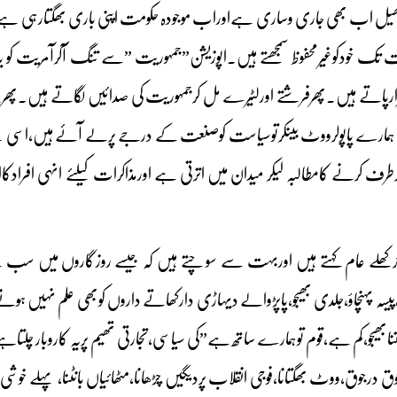
کھیل اب بھی جاری وساری ہےاوراب موجودہ حکومت اپنی باری بھگتارہی ہے۔ی
مت تک خودکوغیرمحفوظ سمجھتے ہیں۔اپوزیشن”جمہوریت ”سے تنگ آکرآمریت کو
پاتے ہیں۔پھرفرشتے اورلٹیرے مل کرجمہوریت کی صدائیں لگاتے ہیں۔پھر پ
مارے پاپولرووٹ بینکرتوسیاست کوصنعت کے درجے پرلے آئے ہیں،اسی لئےجونہ
ف کرنے کامطالبہ لیکر میدان میں اترتی ہے اورمذاکرات کیلئے انہی افرادکاانت
تاجرکھلے عام کہتے ہیں اوربہت سے سوچتے ہیں کہ جیسے روزگاروں می
ہ پہنچاؤ،جلدی بھیجو،پاپڑوالے دیہاڑی دارکھاتے داروں کوبھی علم نہیں ہونے
ابھیجو،کم ہے،قوم توہمارے ساتھ ہے”کی سیاسی،تجارتی تھیم پریہ کاروبار چلتاہ
وق،ووٹ بھگتانا،فوجی انقلاب پردیگیں چڑھانا،مٹھائیاں بانٹنا، پہلے خوشی ا