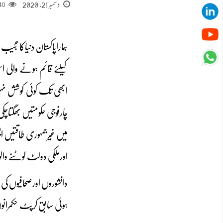
دسمبر 21, 2020
40
ہماراپاکستان دنیاکاعجیب
کیلئے قائم ہونے والی
ابھی تک کوئی کوشش نہ
چارفوجی حکومتیں بھگت
میں غیرجمہوری طاقتیں 
اورملکی دولٹ لوٹنے وا
دانشوروں اورصحافیوں کی
ہوئی سابق کرپٹ حکمران