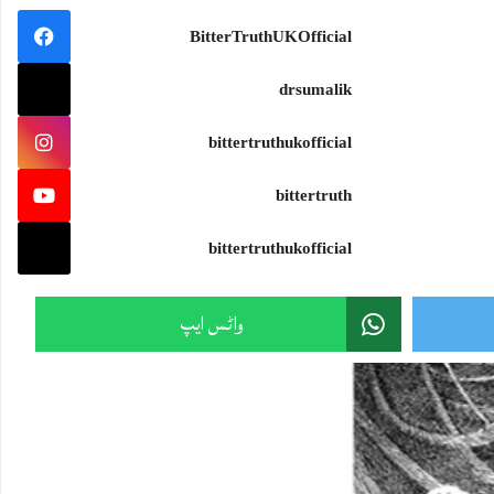
سمندرجتناوسیع ہو،جہازکواتنی ہی مضبوط سمت درکارہوتی ہے۔اور تہذیب جتنی بلند ہو،اسے اتنی ہی گہری بصیرت ک
BitterTruthUKOfficial
#wisdom #knowledge
drsumalik
bittertruthukofficial
Sami Ullah Malik
·
bittertruth
ایران نے امریکی F-15 کی تباہ شدہ باقیات دنیا کے سامنے رکھ دیں!
ایرانی پاسدارانِ انقلاب نے پہلی بار ایسی تصاویر جاری کی ہیں جن میں جنگ کے دوران تباہ ہونے والے امریکی F-15 لڑاکا طیارے کی باقیات نمائش کے لیے رکھی دکھائی گئی
bittertruthukofficial
یہ تصاویر سامنے آنے کے بعد بڑا سوال یہ ہے:
Twitter feed video.
واٹس ایپ