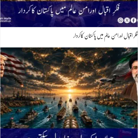
فکرِ اقبال اورامنِ عالم میں پاکستان کاکردار