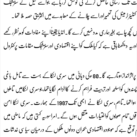
ے سے،انڈیا برطانوی دورکی سہولت تک رسائی حاصل کرنے کی کوشش کررہاہے جواسے تیل کے سٹریٹجک
 کنٹینرٹرمینل کی تعمیراوراسے چلانے کے معاہدے میں اکثریتی حصہ ملا تھا۔
ں کچھ چاہے بغیرہماری مددنہیں کرے گا۔انڈیا یقیناًاپنے مفادات کومدِنظررکھے
ہ دیکھناباقی ہے کہ کیاملک کواپنے اقتصادی اورسٹریٹجک مقامات پرکنٹرول
ماہرین کے مطابق سری لنکا کی تامل اقلیتوں کے حقوق کامطالبہ بھی انڈیاکے ساتھ سفارتی مذاکرات پراثراندازہوتارہے گا۔80ءکی دہائی میں سری لنکاکے بہت سے تامل باغی
ندوں کواسلحہ اورتربیت فراہم کرنے کاالزام لگایاتھا،جوسری لنکامیں تاملوں
کیلئےعلیحدہ وطن کیلئےلڑرہے تھے۔ مئی2009میں باغیوں کی شکست کے ساتھ خانہ جنگی کاخاتمہ ہواتھا۔تاہم،سری لنکا نے ابھی تک1987کے بھارت۔سری لنکا امن
اقوں تمام صوبوں کواختیارات منتقل ہوں گے۔امراسوریہ کہتی ہیں کہ ماضی میں
ہم توقع ہے کہ موجودہ اقتصادی بحران دونوں ملکوں کے درمیان سیاسی خدشات