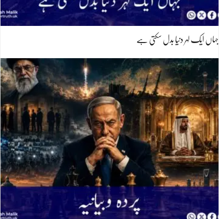
جہاں ایک لہر دنیا بدل سکتی ہے