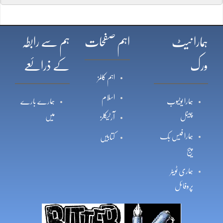
ہمارا نیٹ
اہم صفحات
ہم سے رابطہ
ورک
کے ذرائعے
اہم کالمز
اسلام
ہمارا یوٹیوب
ہمارے بارے
چینل
میں
آرٹیکلز
ہمارا فیس بک
کتابیں
پیج
ہماری ٹویٹر
پروفائل