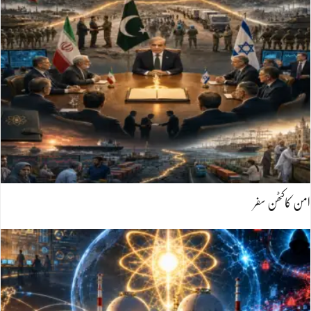
امن کاکٹھن سفر