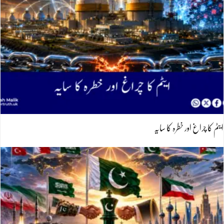
ایٹم کا چراغ اور خطرہ کا سایہ