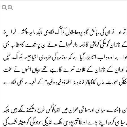
ے ہوئے ان کی رہائش گاہ پردھاوابول کرآگ لگادی جبکہ راجہ پکشے نے اپنے
 خاندان کوملکی کرپشن کا ذمہ دارٹھہراتے ہوئے ان پرمقدمے کامطالبہ بھی
ے اوروہ اب اتنا بڑھ گیاہے کہ روزمرہ کی ضروری اشیاجیسے خوراک، تیل
اپکشے اوران کے خاندان کے خلاف نعرے لگارہے تھے وہاں انہوں نے سخت
اکی صورتِ حال کاناجائز فائدہ نہ اٹھاؤوغیرہ وغیرہ”کے نعرے بھی لگارہے
 باشندے سیاسی اورمعاشی بحران میں انڈیاکوکس طرح دیکھنے لگے ہیں جبکہ
یاسی گروہ اپنے بڑے اورطاقتورپڑوسی ملک انڈیاکی موجودگی کوہمیشہ شک کی