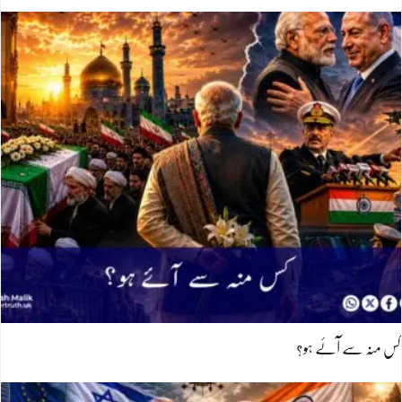
کس منہ سے آئے ہو؟