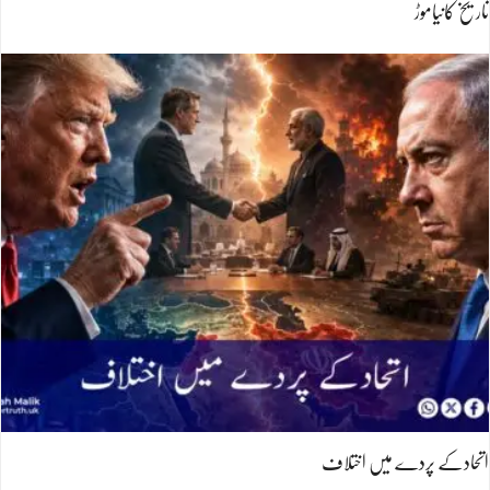
تاریخ کانیاموڑ
اتحادکے پردے میں اختلاف