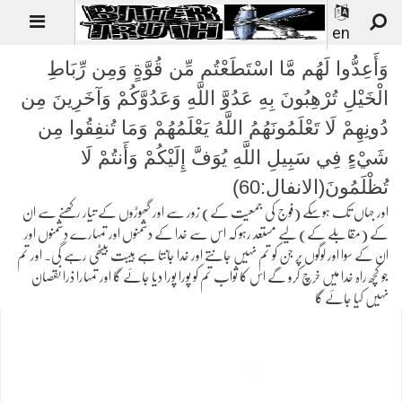
en
وَأَعِدُّوا لَهُم مَّا اسْتَطَعْتُم مِّن قُوَّةٍ وَمِن رِّبَاطِ
الْخَيْلِ تُرْهِبُونَ بِهِ عَدُوَّ اللَّهِ وَعَدُوَّكُمْ وَآخَرِينَ مِن
دُونِهِمْ لَا تَعْلَمُونَهُمُ اللَّهُ يَعْلَمُهُمْ وَمَا تُنفِقُوا مِن
شَيْءٍ فِي سَبِيلِ اللَّهِ يُوَفَّ إِلَيْكُمْ وَأَنتُمْ لَا
تُظْلَمُونَ(الانفال:60)
اور جہاں تک ہوسکے (فوج کی جمعیت کے) زور سے اور گھوڑوں کے تیار رکھنے سے ان
کے (مقابلے کے) لیے مستعد رہو کہ اس سے خدا کے دشمنوں اور تمہارے دشمنوں اور
ان کے سوا اور لوگوں پر جن کو تم نہیں جانتے اور خدا جانتا ہے ہیبت بیٹھی رہے گی۔ اور تم
جو کچھ راہ خدا میں خرچ کرو گے اس کا ثواب تم کو پورا پورا دیا جائے گا اور تمہارا ذرا نقصان
نہیں کیا جائے گا