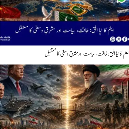
ایٹم کا نیا افق: طاقت، سیاست اور مشرقِ وسطیٰ کا مستقبل