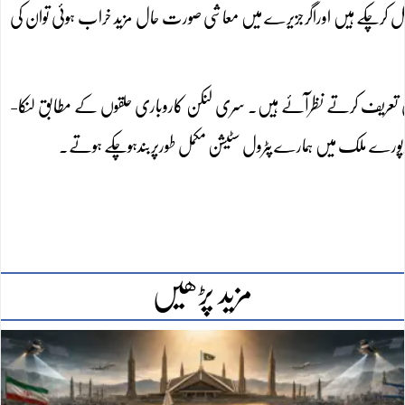
صل کرچکے ہیں اوراگرجزیرے میں معاشی صورت حال مزید خراب ہوئی توان کی
 مددکی تعریف کرتے نظرآئے ہیں۔ سری لنکن کاروباری حلقوں کے مطابق لنکا-
تاتوپورے ملک میں ہمارے پٹرول سٹیشن مکمل طورپربندہوچکے ہوتے۔
مزید پڑھیں