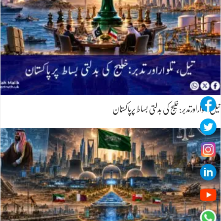
تیل،تلواراورتدبر:خلیج کی بدلتی بساط پرپاکستان