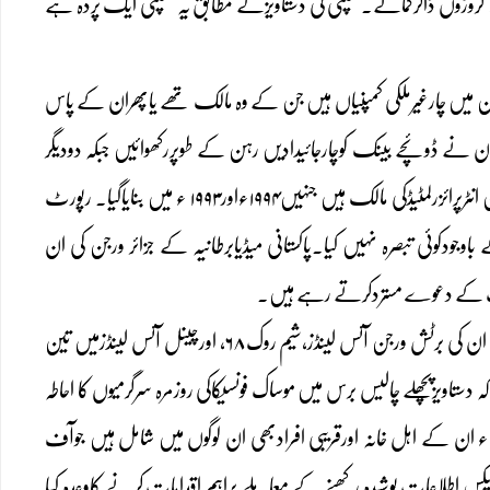
کروڑوں ڈالرکمائے۔کمپنی کی دستاویزکے مطابق یہ کمپنی ایک پردہ ہے
رجن میں چارغیرملکی کمپنیاں ہیں جن کے وہ مالک تھے یاپھران کے پاس
نے ڈوئچے بینک کوچارجائیدادیں رہن کے طوپررکھوائیں جبکہ دودیگر
اپارٹمنٹس کیلئے بینک آف سکاٹ لینڈسے رقم حاصل کی۔مریم نوازبرطانوی جزائرورجن کی کمپنیوں نیلسن انٹرپرائزرلمٹیڈکی مالک ہیں جنہیں۱۹۹۴ءاور۱۹۹۳ ء میں بنایاگیا۔ رپورٹ
جودکوئی تبصرہ نہیں کیا۔پاکستانی میڈیابرطانیہ کے جزائر ورجن کی ان
لکیت کے دعوے مستردکرتے رہے ہیں۔
ایک دہائی قبل ریمنڈ بیکر نے ایک کتاب میں نوازشریف کاآف شورکمپنیوں سے تعلق جوڑتے ہوئے ان کی برٹش ورجن آئس لینڈز،شیم روک۶۸، اورچینل آئس لینڈزمیں تین
ہ دستاویزپچھلے چالیس برس میں موساک فونسیکاکی روزمرہ سرگرمیوں کا احاطہ
اسی رہنماؤں میں سے بارہ عالمی رہنماء ان کے اہل خانہ اورقریبی افرادبھی ان لوگوں میں شامل ہیں جوآف
س اطلاعات پوشیدہ رکھنے کے معاملے پراہم اقدامات کرنے کاوعدہ کیا