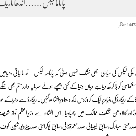
پانامالیکس……اندھاتاریک 
1447
مناظر
 وکی لیکس کی سیاہی ابھی خشک نہیں ہوئی کہ پانامہ لیکس نے مالیاتی دنیامی
نگھاسن کو ہلاکررکھ دیاہے وہاں دنیاکے کئی چھپے ہوئے سرمایہ داررستم بھی ن
کاکے ریکارڈکی بنیادپرایک کروڑدس لاکھ دستاویزافشا ہوگئیں۔ریکارڈ سے دنیاکے 
ٹااورکالادھن مختلف ممالک میں چھپادیا۔اس افشاء سے وزیراعظم نواز شریف 
رحسنی مبارک،سابق لیبیائی صدرمعمرقذافی،سابق یوکرائنی صدرپیٹرویورشین کوف