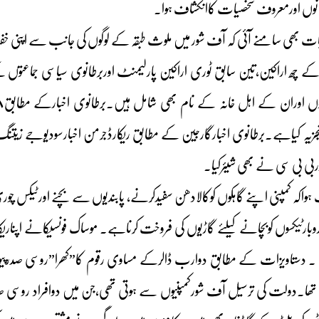
نوں اورمعروف شخصیات کاانکشاف ہوا۔
ت بھی سامنے آئی کہ آف شور میں ملوث طبقہ کے لوگوں کی جانب سے اپنی خ
ء کے چھ اراکین،تین سابق ٹوری اراکین پارلیمنٹ اوربرطانوی سیاسی جماعت
زیہ کیاہے۔برطانوی اخبارگارجین کے مطابق ریکارڈجرمن اخبارسودیوجے زیتنگ ک
ربی بی سی نے بھی شیئرکیا۔
واکہ کمپنی اپنے گاہکوں کوکالادھن سفیدکرنے، پابندیوں سے بچنے اورٹیکس 
۔ دستاویزات کے مطابق دوارب ڈالرکے مساوی رقوم کا”کھرا”روسی صدر
ھا۔دولت کی ترسیل آف شورکمپنیوں سے ہوتی تھی،جن میں دوافراد روسی 