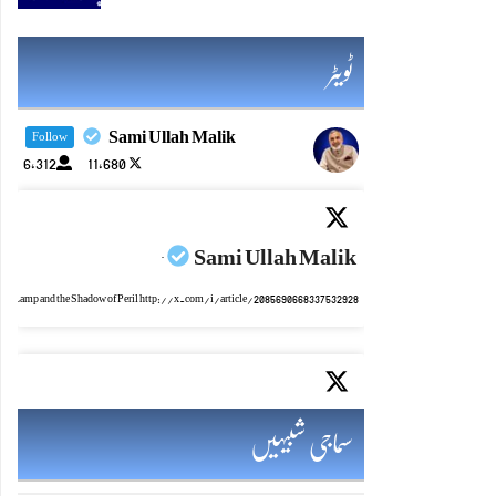
ٹویٹر
Sami Ullah Malik
Follow
6,312
11,680
Sami Ullah Malik
·
mic Lamp and the Shadow of Peril http://x.com/i/article/2085690668337532928
Sami Ullah Malik
·
سماجی شبیہیں
ایٹم کا چراغ اور خطرہ کا سایہ http://x.com/i/article/2085690028282511360