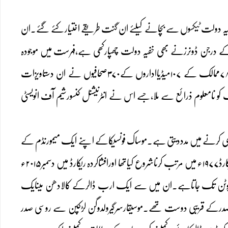
فیہ دولت ٹیکسوں سے بچانے کیلئے ان گنت طریقے اختیارکئے گئے۔ان
وں کے درجن ڈونرزنے بھی خفیہ دولت چھپارکھی ہے،فہرست میں موجودہ
اورسابق آٹھ چینی حکمرانوں اوران کے اہل خانہ کے نام بھی شامل ہیں۔برطانوی اخبارکے مطابق۷۸ممالک کے ۱۰۷میڈیااداروں کے۳۷۰صحافیوں نے ان دستاویزات
و نامعلوم ذرائع سے ملا،جسے اس نے انٹرنیشنل کنسورشیم آف انویسٹی
چوری کرنے میں مدددیتی ہے۔موساک فونسیکاکے اپنے ایک میمورنڈم کے
مطابق اس کا۹۵فیصدکاروبارٹیکسوں کوبچانے کیلئے گاڑیوں کی فروخت کرناہے۔ موساک فونسیکانے اپناریکارڈ۱۹۷۷ء میں مرتب کرناشروع کیاتھا اورافشاکردہ ریکارڈ میں دسمبر۲۰۱۵ء
پیوٹن تک جاتاہے۔ان میں سے ایک ارب ڈالرکے کالادھن میںایک
صدرکے قریبی دوست تھے۔موسیقارسرگیرولدوگن لڑکپن سے روسی صدر