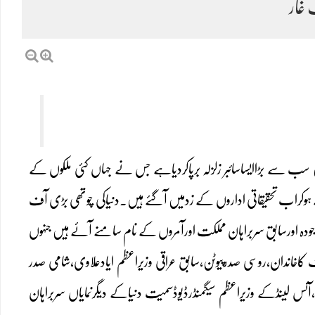
غار
ں سب سے بڑاایساسائبر زلزلہ برپاکردیاہے جس نے جہاں کئی ملکوں کے
نگے ہوکراب تحقیقاتی اداروں کے زدمیں آگئے ہیں۔دنیاکی چوتھی بڑی آف
موجودہ اورسابق سربراہان مملکت اورآمروں کے نام سامنے آئے ہیں جنہوں
کاخاندان،روسی صدرپیوٹن،سابق عراقی وزیراعظم ایادعلاوی،شامی صدر
،آئس لینڈکے وزیراعظم سیگمنڈرڈیوڈسمیت دنیاکے دیگرنمایاں سربراہان