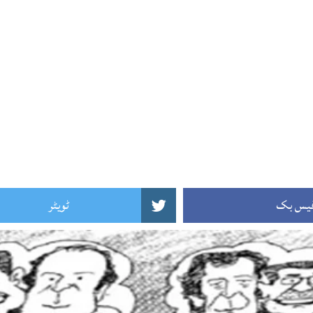
یس بک
ٹویٹر