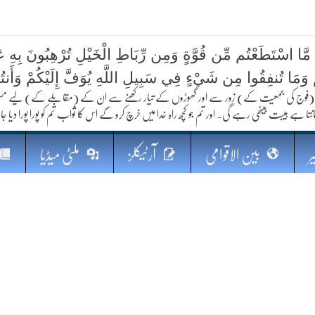
 مَّا اسْتَطَعْتُم مِّن قُوَّةٍ وَمِن رِّبَاطِ الْخَيْلِ تُرْهِبُونَ بِهِ عَد
کا مستقبل
ُمْ وَمَا تُنفِقُوا مِن شَيْءٍ فِي سَبِيلِ اللَّهِ يُوَفَّ إِلَيْكُمْ وَأَنت
فوج کی جمعیت کے) زور سے اور گھوڑوں کے تیار رکھنے سے ان کے (مقابلے کے) لیے مستعد رہو
نتا ہے ہیبت بیٹھی رہے گی۔ اور تم جو کچھ راہ خدا میں خرچ کرو گے اس کا ثواب تم کو پورا پورا دیا جا
ر
بین الاقوامی
آرٹیکلز
ملٹی میڈیا