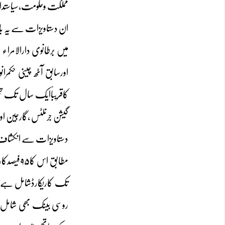
مملکت وحکومت،سیاستدا
ان دستاویزات سے یہ با
میں برطانوی دارالامرا
کاقریباًایک سال تک تج
گیشن جرنلٹس ،گارجین او
دستاویزات سے انکشاف ہ
تک کاریکارڈشامل ہے 
روسی بینک بھی شامل ت