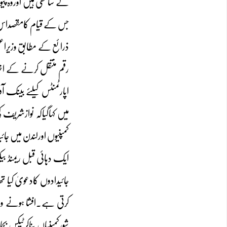
کے ساتھی ہیں اوروہ پی
جس کے قیام کامقصداس
ذرائع کے مطابق وزیراعظ
رقم منتقل کرنے کے اخت
میں کہاگیاکہ نوازشریف 
کمپنیوں اورلندن میں 
جائیدادوں کادعویٰ کیا تھ
شورکمپنیاں بناکرٹیکس 