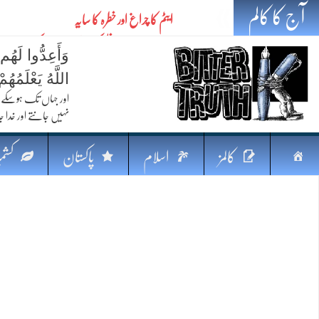
آج کا کالم
ایٹم کا چراغ اور خطرہ کا سایہ
تیل،تلواراورتدبر:خلیج کی بدلتی بساط پرپاکستان
وَأَعِدُّوا لَهُم
ایٹم کا نیا افق: طاقت، سیاست اور مشرقِ وسطیٰ 
اللَّهُ يَعْلَمُه
خطرہ کاتوازن
اور جہاں تک ہوسکے (
نہیں جانتے اور خدا جا
فکرِ اقبال اورامنِ عالم میں پاکستان کاکردار
جہاں ایک لہر دنیا بدل سکتی ہے
صفحہ
کالمز
اسلام
پاکستان
کشمی
پردہ وبیانیہ
اوّل