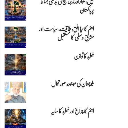
تیل،تلواراورتدبر:خلیج کی بدلتی بساط
پرپاکستان
ایٹم کا نیا افق: طاقت، سیاست اور
مشرقِ وسطیٰ کا مستقبل
خطرہ کاتوازن
بلوچستان کی موجودہ صورتحال
ایٹم کا چراغ اور خطرہ کا سایہ