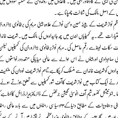
وٹن کی بیٹی کے گاڈفادربھی ہیں۔ کاغذوں میں رولدوگن نے مشتبہ سودوں میں 
 کے اصل مالک کی شناخت چھپانا ہے۔
م نوازشریف کے بیٹے حسین وحسن نوازکے علاوہ بیٹی مریم کی برطانوی جزائرو
یارات تھے۔یہ کمپنیاں لندن میں چھ جائیدادوں کی مالک ہیں۔شریف خاندان 
کی صاحبزادی اوربیٹوں نے اس حوالے سے عالمی میڈیاکی متعدددرخواستوں کے باو
جائیدادوں کوشریف خاندان سے منسلک کرچکاہے،تاہم نوازشریف خودان کی م
ا ۔انٹرنیشنل کنسورشیم آف انوسٹی گیشن جرنلٹس کے ڈائریکٹرجیرارڈرائل کاکہناہے ک
کرتی ہے۔افشا ہونے والی دستاویزات کے مطابق دنیاکے۱۴۳سی
بچارہی ہیں۔گارجین کے مطابق برطانوی وزیراعظم نے اقتدارمیں آنے کے بعدٹیک