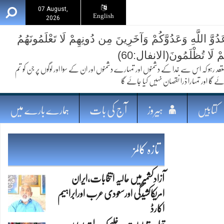
07 August,
English
2026
ُوَّ اللَّهِ وَعَدُوَّكُمْ وَآخَرِينَ مِن دُونِهِمْ لَا تَعْلَمُونَهُمُ
ُمْ لَا تُظْلَمُونَ(الانفال:60)
 کہ اس سے خدا کے دشمنوں اور تمہارے دشمنوں اور ان کے سوا اور لوگوں پر جن کو تم
ئے گا اور تمہارا ذرا نقصان نہیں کیا جائے گا
کتابیں
ہیروز
آج کی بات
ہمارے بارے میں
تازہ کالمز
آزادکشمیرمیں حالیہ انتخابات،ایران
امریکاکشیدگی اورسعودی عرب اورابراہیم
اکارڈ