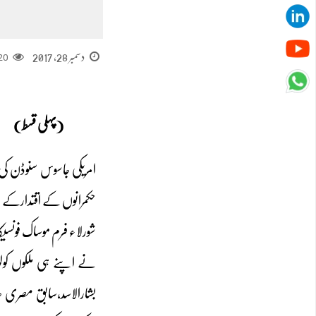
دسمبر 28, 2017
20
(پہلی قسط)
امریکی جاسوس سنوڈن کی
حکمرانوں کے اقتدارکے س
شورلاء فرم موساک فونسی
نے اپنے ہی ملکوں کولو
بشارالاسد،سابق مصری صد