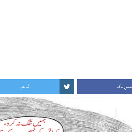
یس بک
ٹویٹر