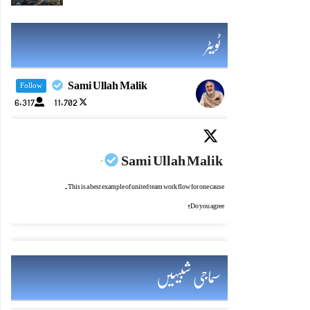
ٹویٹر
Sami Ullah Malik
Follow
6,317
11,702
Sami Ullah Malik
·
This is a best example of united team work flow for one cause.
Do you agree?
سماجی شبیہیں
Sami Ullah Malik
·
یادرکھو! چراغ جتنازیادہ روشن ہو،اس کی حفاظت کی ضرورت بھی اتنی ہی بڑھ جاتی ہے۔