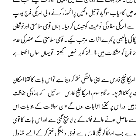
 میں کامیاب ہو گیا، تو تیل و گیس پر انحصار کرنے والی امریکی فوج یورپ
یکی مفاد کی نوعیت کو تبدیل کر دیا۔ جہاں قومی سلامتی اورخوشحالی
یکا کی پالیسی پر گہرے اثرات مرتب کیے۔ قومی سلامتی کے عنصر کی عدم
ے فوج کو مشکلات میں ڈالنے کو برا نہیں سمجھتے۔تو یہاں سوال اٹھتا ہے
 خلیج فارس سے اپنی وابستگی ختم کر دیتا ہے تو اس بات کا کتنا امکان
ر کتنا اثر پڑے گا؟ سوم، امریکا خلیج فارس سے تیل کے بہاؤ کی حفاظت
ہو سکتے ہیں اور اس پر کتنے اخراجات ہوں گے؟ان سوالات کے جوابات اس
سے حاصل ہونے والے فوائد کے برابر پہنچ گئی ہے اور اس بات کا قوی
 جب امریکا کو خلیج فارس سے فوجی وابستگی ختم کر کے ایسے متبادل