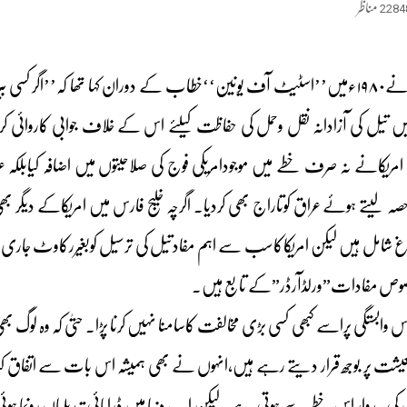
2284
مناظر
امریکا کے صدرجمی کارٹرنے۱۹۸۰ءمیں’’اسٹیٹ آف یونین‘‘خطاب کے دوران کہا تھا کہ
 میں تیل کی آزادانہ نقل وحمل کی حفاظت کیلئے اس کے خلاف جوابی کاروائی
مریکانے نہ صرف خطے میں موجودامریکی فوج کی صلاحیتوں میں اضافہ کیابلکہ 
حصہ لیتے ہوئے عراق کوتاراج بھی کردیا۔ اگرچہ خلیج فارس میں امریکاکے دیگ
غ شامل ہیں لیکن امریکاکاسب سے اہم مفادتیل کی ترسیل کوبغیررکاوٹ جاری 
 مخصوص مفادات”ورلڈآرڈر”کے تابع ہیں۔
اس وابستگی پراسے کبھی کسی بڑی مخالفت کاسامنا نہیں کرنا پڑا۔ حتیٰ کہ وہ لوگ
معیشت پر بوجھ قرار دیتے رہے ہیں،انہوں نے بھی ہمیشہ اس بات سے اتفاق کیا ہے 
 کی پیدوار اس خطے سے ہوتی ہے۔لیکن اب دنیا میں ڈرامائی تبدیلیاں رونم