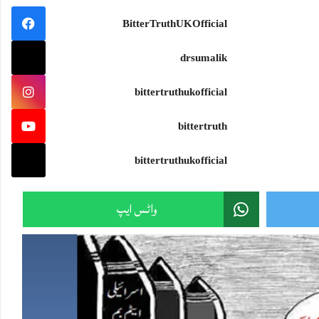
سمندرجتناوسیع ہو،جہازکواتنی ہی مضبوط سمت درکارہوتی ہے۔اور تہذیب جتنی بلند ہو،اسے اتنی ہی گہری بصیرت ک
BitterTruthUKOfficial
#wisdom #knowledge
drsumalik
bittertruthukofficial
Sami Ullah Malik
·
bittertruth
ایران نے امریکی F-15 کی تباہ شدہ باقیات دنیا کے سامنے رکھ دیں!
ایرانی پاسدارانِ انقلاب نے پہلی بار ایسی تصاویر جاری کی ہیں جن میں جنگ کے دوران تباہ ہونے والے امریکی F-15 لڑاکا طیارے کی باقیات نمائش کے لیے رکھی دکھائی گئی
bittertruthukofficial
یہ تصاویر سامنے آنے کے بعد بڑا سوال یہ ہے:
Twitter feed video.
واٹس ایپ