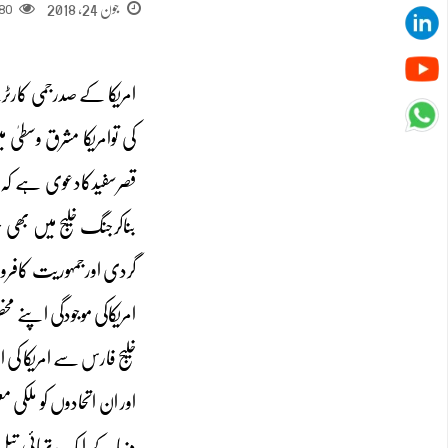
جون 24, 2018
80
کی توامریکا مشرق وسطیٰ
قصرسفیدکادعوی ہے کہ ا
بناکرجنگ خلیج میں بھی 
گردی اورجمہوریت کافرو
امریکاکی موجودگی اپنے
خلیج فارس سے امریکا کی 
اور ان اتحادوں کو ملکی 
دنیا کے ایک تہائی تیل