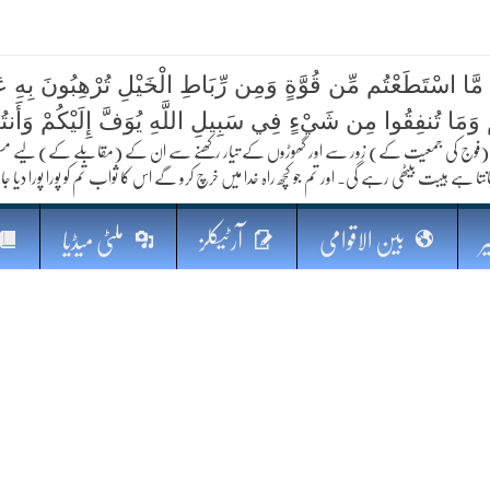
 مَّا اسْتَطَعْتُم مِّن قُوَّةٍ وَمِن رِّبَاطِ الْخَيْلِ تُرْهِبُونَ بِهِ عَد
ُمْ وَمَا تُنفِقُوا مِن شَيْءٍ فِي سَبِيلِ اللَّهِ يُوَفَّ إِلَيْكُمْ وَأَنت
کا مستقبل
فوج کی جمعیت کے) زور سے اور گھوڑوں کے تیار رکھنے سے ان کے (مقابلے کے) لیے مستعد رہو
نتا ہے ہیبت بیٹھی رہے گی۔ اور تم جو کچھ راہ خدا میں خرچ کرو گے اس کا ثواب تم کو پورا پورا دیا جا
ر
بین الاقوامی
آرٹیکلز
ملٹی میڈیا