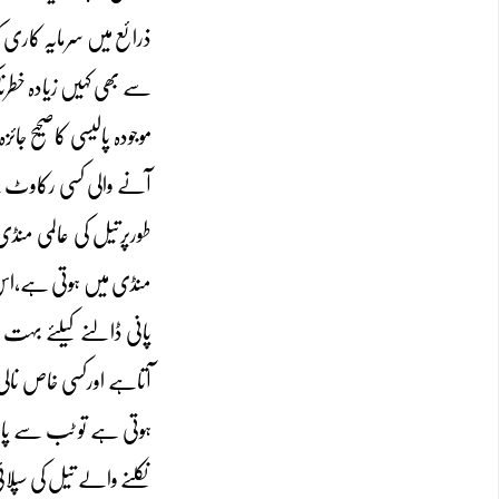
ذرائع میں سرمایہ کاری
سے بھی کہیں زیادہ خطرناک 
موجودہ پالیسی کاصحیح ج
آنے والی کسی رکاوٹ کے 
طورپرتیل کی عالمی منڈی
منڈی میں ہوتی ہے،اس 
پانی ڈالنے کیلئے بہت
آتاہے اورکسی خاص نالی
ہوتی ہے تو ٹب سے پانی
نکلنے والے تیل کی سپلائ