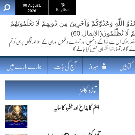
08 August,
English
2026
ُوَّ اللَّهِ وَعَدُوَّكُمْ وَآخَرِينَ مِن دُونِهِمْ لَا تَعْلَمُونَهُمُ
ُمْ لَا تُظْلَمُونَ(الانفال:60)
 کہ اس سے خدا کے دشمنوں اور تمہارے دشمنوں اور ان کے سوا اور لوگوں پر جن کو تم
ئے گا اور تمہارا ذرا نقصان نہیں کیا جائے گا
کتابیں
ہیروز
آج کی بات
ہمارے بارے میں
تازہ کالمز
ایٹم کا چراغ اور خطرہ کا سایہ