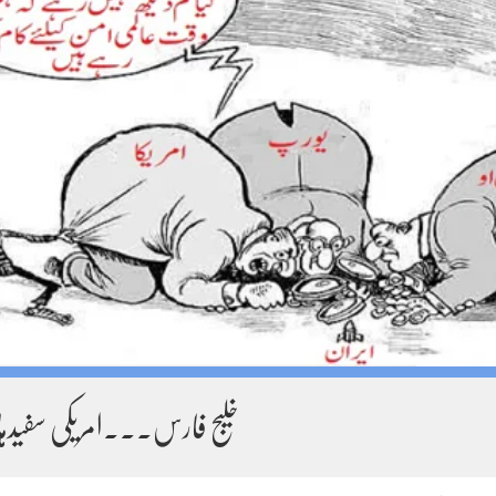
خلیج فارس۔۔۔امریکی سفیدہ