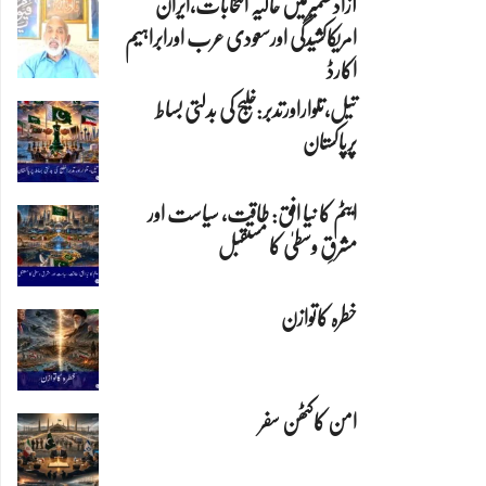
آزادکشمیرمیں حالیہ انتخابات،ایران
امریکاکشیدگی اورسعودی عرب اورابراہیم
اکارڈ
تیل،تلواراورتدبر:خلیج کی بدلتی بساط
پرپاکستان
ایٹم کا نیا افق: طاقت، سیاست اور
مشرقِ وسطیٰ کا مستقبل
خطرہ کاتوازن
امن کاکٹھن سفر