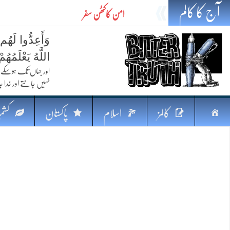
آج کا کالم
امن کاکٹھن سفر
ایٹم کا چراغ اور خطرہ کا سایہ
وَأَعِدُّوا لَهُم
تیل،تلواراورتدبر:خلیج کی بدلتی بساط پرپاکستان
اللَّهُ يَعْلَمُه
ایٹم کا نیا افق: طاقت، سیاست اور مشرقِ وسطیٰ 
اور جہاں تک ہوسکے (
نہیں جانتے اور خدا جا
خطرہ کاتوازن
فکرِ اقبال اورامنِ عالم میں پاکستان کاکردار
صفحہ
کالمز
اسلام
پاکستان
کشمی
جہاں ایک لہر دنیا بدل سکتی ہے
اوّل