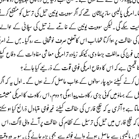
ا۔امریکی پالیسی ساز پریشان تھے کہ اگر سوویت یونین تیل کی ترسیل کو منقطع کرنے
یت سکے گی۔لیکن سوویت یونین کے خاتمے نے تیل کی سپلائی کے حوالے سے امر
رس کی حفاظت پر ہوا کرتا تھا،اب اس کاتعلق صرف خوشحالی سے رہ گیا۔جس نے امر
ں فوج کی مداخلت بڑھا دی، کیونکہ زیادہ تر امریکی معاشی مفادات کے دفاع کیلئ
 اتنا قیمتی ہے کہ اس کا دفاع امریکی فوجی قوت کے ذریعے کیا جائے؟
رنے کیلئے مزید چار سوالوں کے جواب حاصل کرنے ہوں گے۔ اول یہ کہ اگر امریکا
 کے بہاؤ میں کوئی بڑی رکاوٹ پیدا ہو گی؟ دوم، اس رکاوٹ کا امریکی معیشت پ
ھاتا ہے؟ آخری یہ کہ خلیج فارس کی حفاظت کیلئے غیر فوجی متبادل ذرائع کیا 
 کہ خلیج فارس میں تیل کی ترسیل کے نظام کی حفاظت پر آنے والی لاگت، اس 
س پالیسی سے حاصل ہونے والے فوائد سے بھی بڑھ جائے گی۔سو یہ وہ وقت ہے