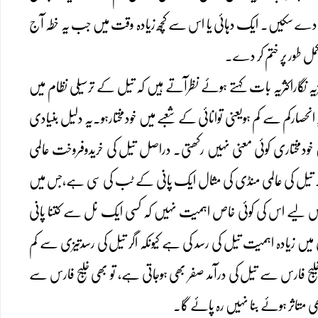
را دے سکیں۔ ایک دہائی یا اس سے کچھ زیادہ وقت میں جب یہ خطہ آج
 مکمل طور پر ختم کر دے۔
یہ نگاراکثریہ بات کہتے ہوئے نظرآتے ہیں کہ تیل کے ترسیلی نظام میں
نحصارکم سے کم ہویعنی توانائی کے شعبے میں خودمختارہو۔یہ دلیل بنیادی
ں خودمختاری کوئی معنی نہیں رکھتی۔ دراصل تیل کی خریدوفروخت عالمی
۔ تیل کی عالمی منڈی کی مثال ایک پانی کے ٹب کی سی ہے،جس میں
س لیے اس کی کوئی خاص اہمیت نہیں کہ کسی ایک نل سے کتنا پانی
میں زیادہ اہمیت تیل کی رسد کی ہے کیونکہ اگر تیل کی رسدتیزی سے کم
ج فارس سے تیل کی درآمد صفر بھی ہوجاتی ہے، تو بھی خلیج فارس سے
ی متاثر ہوئے بنا نہیں رہ پائے گا۔