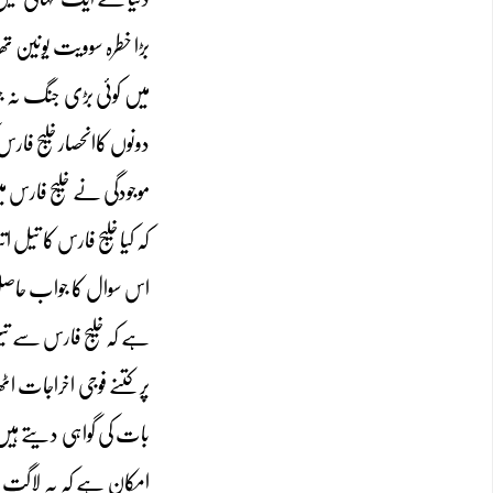
بڑا خطرہ سوویت یونین تھ
میں کوئی بڑی جنگ نہ ج
دونوں کاانحصار خلیج فا
موجودگی نے خلیج فارس می
کہ کیا خلیج فارس کا تیل
اس سوال کا جواب حاصل ک
ہے کہ خلیج فارس سے تیل
پرکتنے فوجی اخراجات اٹ
بات کی گواہی دیتے ہیں
امکان ہے کہ یہ لاگت ا