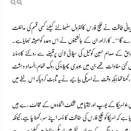
’’اگر کسی بیرونی طاقت نے خلیج فارس کاکنٹرول سنبھالنے کیلئے کسی قسم کی مداخلت
 کرے گا‘‘۔ کارٹراور ان کے جانشینوں نے اس وعدہ کوہمیشہ نبھایاہے۔
عراق کے صدام حسین کوتیل کی سپلائی لائن پرقبضے سے روکنے کابہانہ
ر بھی کئی مفادات تھے جن میں جوہری پھیلاؤ کی روک تھام،انسداد دہشت
رکھناتھاجبکہ وقت نے امریکی بیانیے نےیہ ثابت کردیاکہ اس خطے میں
 بھی جو امریکا کے یورپ اور ایشیا میں مختلف اتحادوں کے مخالف رہے ہیں
کہ امریکا کو خلیج فارس کی حفاظت کا ذمہ اپنے سر رکھنا چاہیے، کیونکہ
ا ہوئی ہیں۔سرد جنگ کے دوران خطے میں امریکی مفادات کیلئے سب سے