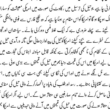
 کرنی چاہیے جو تیل کی ترسیل میں رکاوٹ کی صورت میں امریکی معیشت کو سہا
ہو چکا ہو گا تو امریکا کو اس مقام پر ہونا چاہیے کہ وہ خلیج فارس سے فوجی وابستگی
ائزہ لینے سے پہلے ضروری ہے کہ ایک غلط فہمی دورکرلی جائے۔ سیاستدان اورتجز
خطرے سے بچنے کیلئے امریکاکوتیل کی پیداواربڑھانی ہوگی تاکہ درآمدی تیل پر ا
 کے نظام کی ناسمجھی کوظاہرکرتی ہے کیونکہ قابل مبادلہ اجناس کی تجارت می
لیے امریکا میں اس کی قیمت دنیابھرمیں تیل کی قیمتوں سے جڑی ہوئی ہے
 سے نل لگے ہوئے ہیں اوراس کی نکاسی کیلئے بھی بہت سی نالیاں ہیں۔ا
 سے کتناپانی بہتاہے۔ رسد اورطلب کی بنیاد پرانحصارکرنے والی تیل کی منڈی 
 حاصل کرنے والے تمام صارفین ہی متاثر ہوں گے۔اس لیے اگر امریکا کی خلی
ی متاثر ہونے کی صورت میں تیل کی قیمتوں میں آنے والی تبدیلیوں سے امریکا بھ