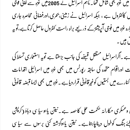
بین الاقوامی عدالت انصاف نے2004میں فلسطینی علاقوں پراسرائیلی قبضے کو”غیرقانونی”قراردیاتھا،جس میں غزہ بھی شامل تھا۔تاہم اسرائیل نے 2005میں غزہ سے اپنی فوجی
ے بعدسے اس کے قانونی مؤقف میں تبدیلی آئی۔2007 سے غزہ پرحماس کاکنٹرول ہے ، جبکہ اسرائیل نے زمینی،بحری،اورفضائی محاصرہ جاری
ارہ غزہ میں فوجی آپریشنزکے ذریعے براہ راست کنٹرول حاصل کرتاہے،تو یہ
تی ہیں۔
ہے۔اگراسرائیل مستقل قبضے کی جانب بڑھتا ہے تویہ استعماری تسلط کی
اوراقوام متحدہ کی سابقہ رپورٹس میں بھی غزہ میں اسرائیلی اقدامات
ے میں بستیوں کوغیرقانونی قراردیاہے۔غزہ میں بھی ایسا قبضہ قانونی
 وعسکری مکارانہ حکمت عملی کاحصہ ہے۔نیتن یاہو سیاسی دباؤ (کرپشن
ئےجنگ کوطول دیناچاہتاہے۔ نیتن یاہوگزشتہ کئی برسوں سے سیاسی