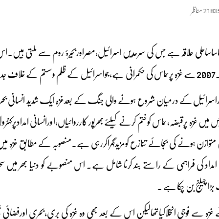
2183
مناظر
ف ہے۔
میں غزہ پرقبضہ،حماس کوختم کرنے کیلئےبھرپور کارروائیاں،اورانسانی امدادپرکنٹ
ں متوازن ہونے کی بجائے تنازع کومزیدگہراکررہی ہے۔منصوبہ کے مطابق غزہ میں 
سانی امداد کی فراہمی کے راستے بند کرنا شامل ہے۔ اس منصوبے کو دنیا بھر میں سخت
بڑا چیلنج بن چکا ہے ۔
نے غزہ سے فوجی انخلاکیاتھالیکن اس کے بعد بھی وہ غزہ کی بری،بحری اورفضا