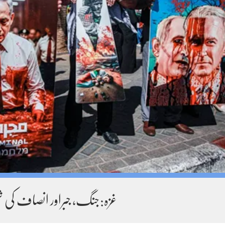
غزہ:جنگ، جبراور انصاف کی