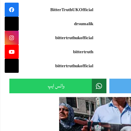
BitterTruthUKOfficial
drsumalik
bittertruthukofficial
Sami Ullah Malik
·
bittertruth
cs and the Future of the Middle East http://x.com/i/article/2084948729745031168
bittertruthukofficial
واٹس ایپ
Sami Ullah Malik
·
ایٹم کا نیا افق: طاقت، سیاست اور مشرقِ وسطیٰ کا مستقبل http://x.com/i/article/2084947243711463424
Load More