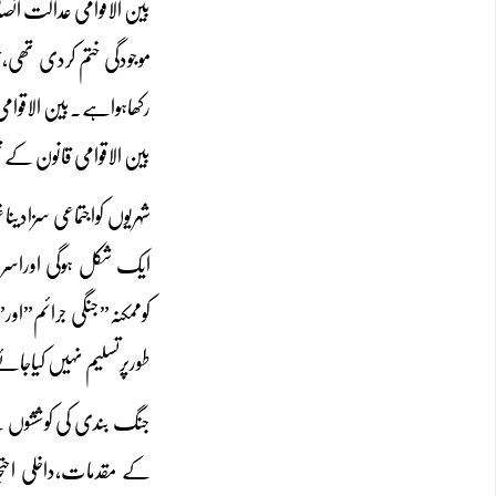
رکھاہواہے۔بین الاقوامی 
بین الاقوامی قانون کے 
شہریوں کواجتماعی سزادی
ایک شکل ہوگی اوراسرائی
کوممکنہ”جنگی جرائم”اور
طورپرتسلیم نہیں کیاجائ
جنگ بندی کی کوششوں کے
کے مقدمات،داخلی احتج