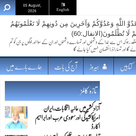
05 August,
English
2026
ُوَّ اللَّهِ وَعَدُوَّكُمْ وَآخَرِينَ مِن دُونِهِمْ لَا تَعْلَمُونَهُمُ
ُمْ لَا تُظْلَمُونَ(الانفال:60)
 کہ اس سے خدا کے دشمنوں اور تمہارے دشمنوں اور ان کے سوا اور لوگوں پر جن کو تم
ئے گا اور تمہارا ذرا نقصان نہیں کیا جائے گا
کتابیں
ہیروز
آج کی بات
ہمارے بارے میں
تازہ کالمز
آزادکشمیرمیں حالیہ انتخابات،ایران
امریکاکشیدگی اورسعودی عرب اورابراہیم
اکارڈ