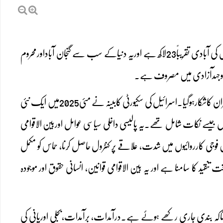
غزہ فلسطین کاایک چھوٹاساساحلی علاقہ ہے جس کی سرحدیں اسرائیل،مصراوربحیرۂ روم سے ملتی ہیں۔اس کی آبادی تقریباً23لاکھ ہے اوریہ دنیاکے سب سے گنجان آباداورمحروم
اکتوبر2023میں حماس اوراسرائیل کے درمیان شروع ہونے والی جنگ کے بعدغزہ ایک شدید انسانی بحران کاشکارہوگیا۔اسرائیل کی سکیورٹی کابینہ نے مئی2025میں ایک نئی
رول جیسے نکات شامل تھے۔یہ پالیسی داخلی سیاسی عوامل اوربین الاقوامی
فوجی کارروائیوں میں شدت، علاقے پر کنٹرول حاصل کرنا، حماس کو مکمل
 تنقید کا سامنا ہے اور یہ بین الاقوامی قوانین، انسانی حقوق اور موجودہ
ئی ناکہ بندی جاری رکھے ہوئے ہے۔درآمدات، برآمدات،بجلی اورپانی کی