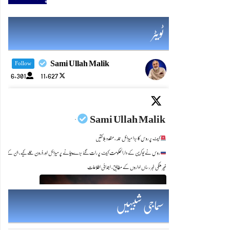
ٹویٹر
Sami Ullah Malik
Follow
6,301
11,627
Sami Ullah Malik
·
کیف پر روس کا بڑا میزائل حملہ، متعدد ہلاکتیں
روس نے یوکرین کے دارالحکومت کیف پر رات گئے بڑے پیمانے پر میزائل اور ڈرون حملے کیے، جن کے بعد شہر میں 30 سے زائد دھماکوں کی آوازیں سنی گئیں اور مختلف علاقوں میں آگ 
غیر ملکی خبر رساں اداروں کے مطابق، ابتدائی اطلاعات
Twitter feed image.
سماجی شبیہیں