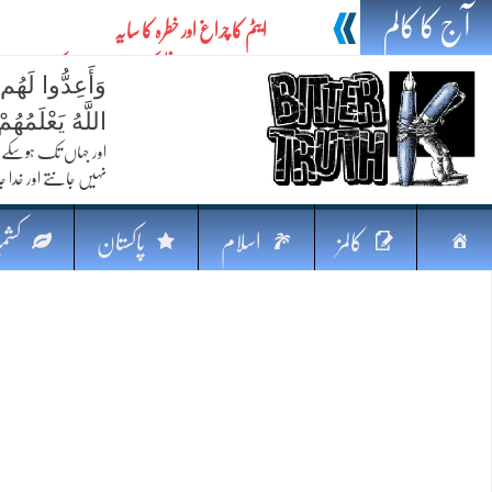
آج کا کالم
ایٹم کا چراغ اور خطرہ کا سایہ
تیل،تلواراورتدبر:خلیج کی بدلتی بساط پرپاکستان
وَأَعِدُّوا لَهُم
ایٹم کا نیا افق: طاقت، سیاست اور مشرقِ وسطیٰ 
اللَّهُ يَعْلَمُه
خطرہ کاتوازن
اور جہاں تک ہوسکے (
نہیں جانتے اور خدا جا
فکرِ اقبال اورامنِ عالم میں پاکستان کاکردار
جہاں ایک لہر دنیا بدل سکتی ہے
صفحہ
کالمز
اسلام
پاکستان
کشمی
پردہ وبیانیہ
اوّل