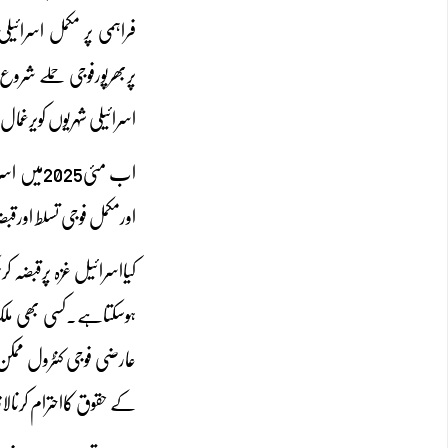
پربھرپورفوجی حملے شرو
اسرائیلی شہریوں کویرغمال 
اب مئی25
اورمکمل فوجی تسلط اورق
ہوسکتاہے۔کسی بھی ملک 
کے حقوق کااحترام کرنا