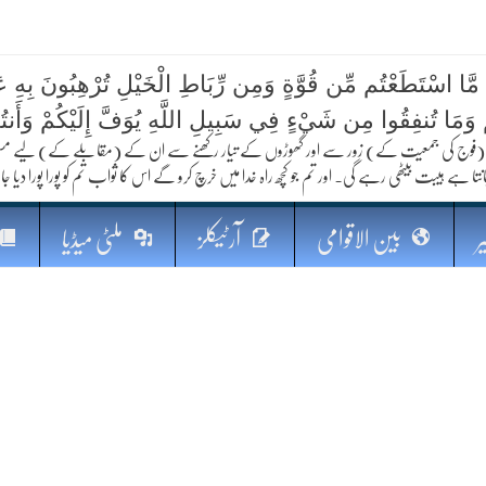
 مَّا اسْتَطَعْتُم مِّن قُوَّةٍ وَمِن رِّبَاطِ الْخَيْلِ تُرْهِبُونَ بِهِ عَد
کا مستقبل
ُمْ وَمَا تُنفِقُوا مِن شَيْءٍ فِي سَبِيلِ اللَّهِ يُوَفَّ إِلَيْكُمْ وَأَنت
فوج کی جمعیت کے) زور سے اور گھوڑوں کے تیار رکھنے سے ان کے (مقابلے کے) لیے مستعد رہو
نتا ہے ہیبت بیٹھی رہے گی۔ اور تم جو کچھ راہ خدا میں خرچ کرو گے اس کا ثواب تم کو پورا پورا دیا جا
ر
بین الاقوامی
آرٹیکلز
ملٹی میڈیا