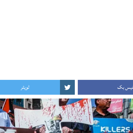
یس بک
ٹویٹر