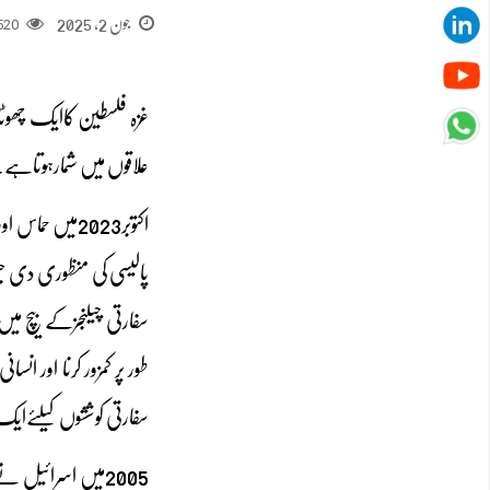
جون 2, 2025
520
علاقوں میں شمارہوتاہے۔2007سے غزہ پرحماس کی حکمرانی ہے،جواسرائیل کے ظلم وسستم کے خلاف جدوجہدآزادی میں مصرو
پالیسی کی منظوری دی جس 
سفارتی چیلنجزکے بیچ می
طور پر کمزور کرنا اور ان
سفارتی کوششوں کیلئےایک 
2005میں اسرائیل 