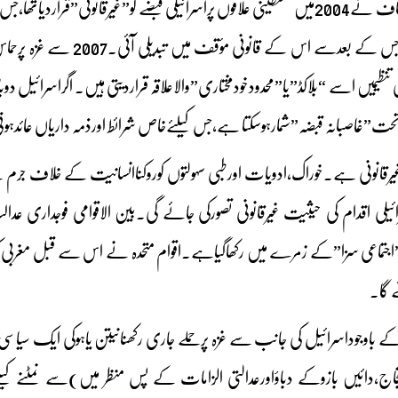
موجودگی ختم کردی تھی،جس ک
تنظیمیں اسے “بلاکڈ”یا”محدودخودمختاری”والاعلاقہ قراردیتی ہیں۔ اگراسرائیل دوب
تحت”غاصبانہ قبضہ”شمارہوسکتا ہے،جس کیلئےخاص شرائط اورذمہ داریاں عائدہو
ناغیرقانونی ہے۔خوراک،ادویات اورطبی سہولتوں کوروکناانسانیت کے خلاف جرم 
لی اقدام کی حیثیت غیرقانونی تصورکی جائے گی۔بین الاقوامی فوجداری عدالت 
”اجتماعی سزا”کے زمرے میں رکھاگیاہے۔اقوام متحدہ نے اس سے قبل مغربی کنار
ے گا۔
 باوجوداسرائیل کی جانب سے غزہ پرحملے جاری رکھنانیتن یاہوکی ایک سیاسی
اج،دائیں بازوکے دباؤاورعدالتی الزامات کے پس منظر میں)سے نمٹنے کیل