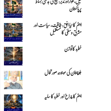
تیل،تلواراورتدبر:خلیج کی بدلتی بساط
پرپاکستان
ایٹم کا نیا افق: طاقت، سیاست اور
مشرقِ وسطیٰ کا مستقبل
خطرہ کاتوازن
بلوچستان کی موجودہ صورتحال
ایٹم کا چراغ اور خطرہ کا سایہ