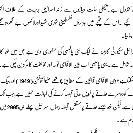
ع کیے ۔اس کے نتیجے میں ہزاروں فلسطینی شہری شہیداورلاکھوں بے گھرہوگ
بنالیا۔
20میں اسرائیلی سکیورٹی کابینہ نے ایک نئی پالیسی کی منظوری دی ہے جس میں غزہ
بضہ شامل ہے۔یہی پالیسی اب بین الاقوامی توجہ اور مخالفت کامرکز بن چکی ہے۔
کودوسرے علاقے پرطویل مدتی قبضہ کرنے کی اجازت نہیں ہے،جب تک کہ یہ قب
عارضی فوج
لازم ہے۔