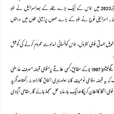
فراہمی پر مکمل اسرائیلی کنٹرول ہے۔پچھلی سات دہائیوں سے زائد اسرائیلی بربریت کے خلاف اکتوبر2023 میں حماس کے ایک بڑے حملے کے بعداسرائیل نے غزہ
ئے۔ اسرائیلی فوج نے غزہ کے بڑے حصوں پرزمینی حملوں میں درجنوں
 کاطویل المدتی فوجی کنٹرول، حماس کوانسانی امدادسے محروم کرنے کی کوشش
کیااسرائیل غزہ پرقبضہ کرسکتاہے؟بین الاقوامی قوانین کے مطابق چوتھے جنیواکنونشن(1949)اورہیگ ریگولیشنز(1907)کے مطابق،کسی علاقے پر”فوجی قبضہ”صرف عارضی
ضہ دفاعی نوعیت کانہ ہواورجبری الحاق کاارادہ نہ رکھتاہو،اگرچہ
ی کنٹرول ممکن ہے،لیکن غزہ جیسے علاقے پرمستقل قبضہ،جہاں اسرائیل پہلے ہی2005 میں فوجی انخلاکااعلان کرچکاہو،ایک جارحانہ عمل سمجھا جائے گا۔مقامی آبادی