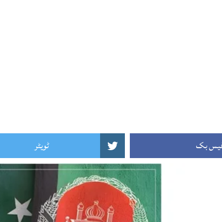
یس بک
ٹویٹر