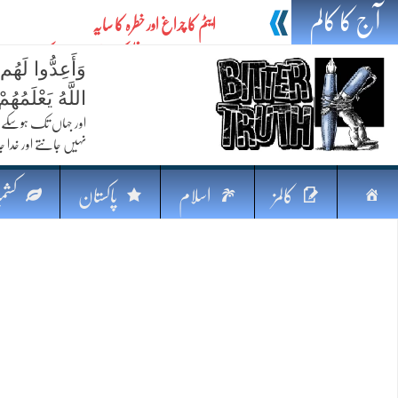
آج کا کالم
ایٹم کا چراغ اور خطرہ کا سایہ
تیل،تلواراورتدبر:خلیج کی بدلتی بساط پرپاکستان
وَأَعِدُّوا لَهُم
ایٹم کا نیا افق: طاقت، سیاست اور مشرقِ وسطیٰ 
اللَّهُ يَعْلَمُه
خطرہ کاتوازن
اور جہاں تک ہوسکے (
نہیں جانتے اور خدا جا
فکرِ اقبال اورامنِ عالم میں پاکستان کاکردار
جہاں ایک لہر دنیا بدل سکتی ہے
صفحہ
کالمز
اسلام
پاکستان
کشمی
پردہ وبیانیہ
اوّل