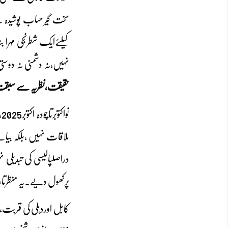
سخت گیر حساب پوشیدہ ہے
کیلئےایک شطرنجی مہرا 
نہیں،نہ دشمنی نہ دوست
حقیقت،نظریہ سے سبقت
ن
ملاقات نہیں ،بلکہ بی
دراصلپالیسی کی تبدیلی
پرکھول دیے۔یہ منظرتاری
کابل اوردہلی کی قربت،