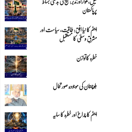
تیل،تلواراورتدبر:خلیج کی بدلتی بساط
پرپاکستان
ایٹم کا نیا افق: طاقت، سیاست اور
مشرقِ وسطیٰ کا مستقبل
خطرہ کاتوازن
بلوچستان کی موجودہ صورتحال
ایٹم کا چراغ اور خطرہ کا سایہ