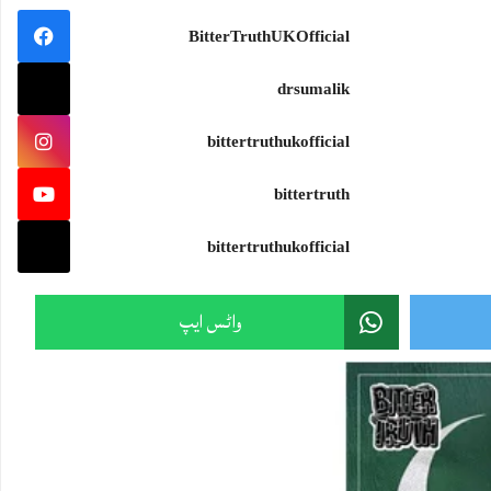
BitterTruthUKOfficial
drsumalik
bittertruthukofficial
bittertruth
bittertruthukofficial
واٹس ایپ
Sami Ullah Malik
·
Live: One of the world's most terrifying battles.
Who won among the small powers?