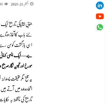
اکتوبر 21, 2025
80
جنوبی ایشیاکی تاریخ
نئے باب کاآغازہوتاہے 
اسی بازگشت کوسن رہے ہ
ہے— ایک ایسی کہانی ج
مورخ اورتجزیہ نگارصریح 
یہ تلخ مگرحقیقت پسندان
اتحادوجود میں آتے ہی
تاریخ کی ناگفتہ بہ حکای