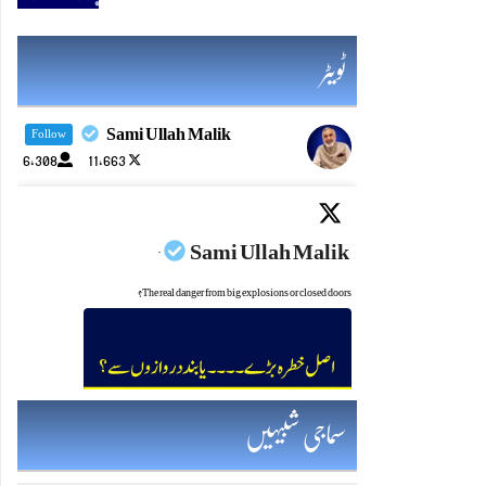
ٹویٹر
Sami Ullah Malik
Follow
6,308
11,663
Sami Ullah Malik
·
The real danger from big explosions or closed doors?
Twitter feed video.
سماجی شبیہیں