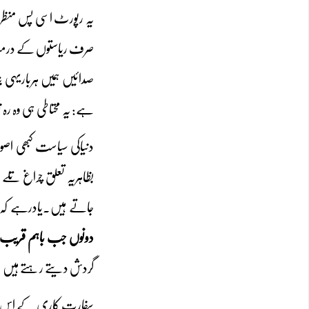
یہ رپورٹ اسی پس منظرم
صرف ریاستوں کے درمیان 
صدائیں ہمیں ہرباریہی بت
ہے: یہ محتاطی ہی وہ رہ
دنیاکی سیاست کبھی اصو
بظاہریہ تعلق چراغ تلے
جاتے ہیں۔یادرہے کہ 
دونوں جب باہم قریب آئ
گردش دیتے رہتے ہیں 
سفارت کاری کے اس کھیل