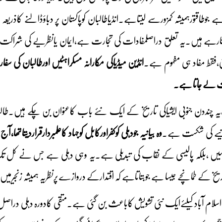
 جوطاقتورہمیشہ کمزورسے لیتاہے۔انڈیاطالبان کوپاکستان پر دباؤڈالنے کاذریعہ
بنارہے ہیں۔یہ تعلق دراصلمفادات کی تجارت ہے،ایمان یانظریے کی شراکت نہی
ی،فقط مفاد ہی مفہوم ہے۔
انڈین میڈیاکی مکارانہ مسکراہٹیں اورطالبان کی 
 لے جاتا ہے۔
واکتوبرتاچودہ اکتوبر2025،یہ چنددن جنوبی ایشیاکی تاریخ کے ایک نئے باب کاعنوان بن چ
انیے کی شکست ہے۔
وہ بیانیہ جودہلی کوکفراورکابل کوجہاد کاعلمبردارقراردیت
 نہیں ،بلکہ پالیسی کے نقاب کی تبدیلی ہے۔یہ وہی دہلی ہے جس نے کل تک
خ کے طمانچے جیسا ہے جوبتاتاہے کہ اقتدارکے دروازے پرنظریہ ہمیشہ زنجیرمیں
اسلام آبادکیلئےایک نئی تشویش کاباعث بن گئی ہے۔متقی کادورہ دہلی دراص