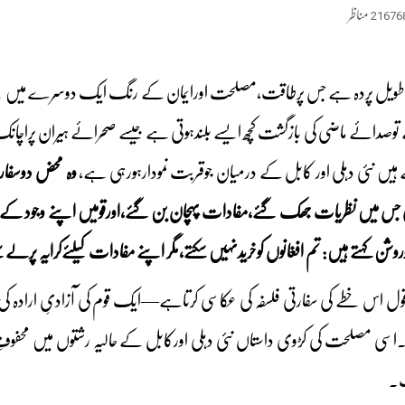
21676
مناظر
 ایک طویل پردہ ہے جس پرطاقت،مصلحت اورایمان کے رنگ ایک دوسرے میں
توصدائے ماضی کی بازگشت کچھ ایسے بلندہوتی ہے جیسے صحرائے ہیران پراچانک
یں نئی دہلی اور کابل کے درمیان جوقربت نمودارہورہی ہے،
وہ محض دوسفارت
س میں نظریات جھک گئے،مفادات پہچان بن گئے،اورقومیں اپنے وجود کے سو
وروشن کہتے ہیں: تم افغانوں کوخریدنہیں سکتے،مگر اپنے مفادات کیلئےکرایہ پرلے س
ہ قول اس خطے کی سفارتی فلسفہ کی عکاسی کرتاہے—ایک قوم کی آزادیِ ارادہ 
ں۔اسی مصلحت کی کڑوی داستاں نئی دہلی اورکابل کے حالیہ رشتوں میں م
ات۔