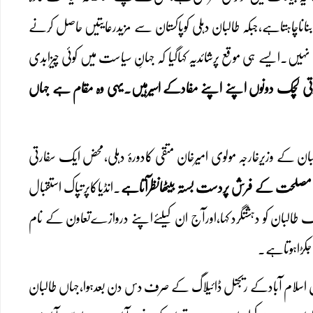
 بناناچاہتاہے،جبکہ طالبان دہلی کوپاکستان سے مزیدرعایتیں حاصل کرنے
ں۔ایسے ہی موقع پرشائدیہ کہاگیا کہ جہانِ سیاست میں کوئی چیزابدی
سفارتی لچک دونوں اپنے اپنے مفادکے اسیرہیں۔یہی وہ مقام ہے جہاں
کے ہیں۔طالبان کے وزیرِخارجہ مولوی امیرخان متقی کادورۂ دہلی،محض ایک سفارتی
اتھا،آج مصلحت کے فرش پردست بستہ بیٹھانظرآتاہے
۔انڈیاکاپرتپاک استقبال
 طالبان کو دہشتگرد کہا،اورآج ان کیلئےاپنے دروازےتعاون کے نام
 جکڑاہوتاہے۔
ل اسلام آبادکے ریجنل ڈائیلاگ کے صرف دس دن بعدہوا،جہاں طالبان