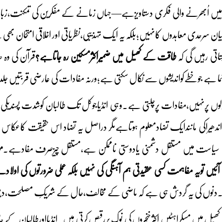
یں اُبھرنے والی فکری دستاویزہے—جہاں زمانے کے مفکرین کی تمکنت،زبان وب
سرحدی معاہدوں کانہیں؛بلکہ یہ ایک تہذیبی،نظریاتی اور اخلاقی امتحان بھی ہے
اتی رہیں گی کہ
طاقت کے کھیل میں ضمیراکثرمسکین رہ جاتاہے؟
قرآن کی وہ ص
 نما ہے جوخطےکواندیشوں سے نکال سکتی ہے؛ورنہ مفادات کی عارضی قربتیں جلد 
لوں پرنہیں،مفادات پرچلتی ہے۔وہی انڈیاجوکل تک طالبان کوشدت پسندیکی ع
 اندھیراکی مانندایک تضادمعلوم ہوتاہےمگر دراصل یہ تضاد اس حقیقت کاع
سیاست میں مستقل دشمنی یادوستی ناممکن ہے،مستقل چیزصرف مفادہے۔
م
یں تویہ مفاہمت کسی عقیدتی ہم آہنگی کی نہیں بلکہ عملی ضرورتوں کی اولاد
۔دنوں کی یہ گردش ہی ہے کہ ماضی کے مخالف،حال کے شریکِ مصلحت،د
 میں مسکراہٹیں اکثرخنجروں کی نوک پررقص کرتی ہیں۔انڈیااورطالبان کے حالی