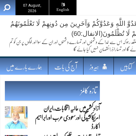
07 August,
English
2026
ُوَّ اللَّهِ وَعَدُوَّكُمْ وَآخَرِينَ مِن دُونِهِمْ لَا تَعْلَمُونَهُمُ
ُمْ لَا تُظْلَمُونَ(الانفال:60)
 کہ اس سے خدا کے دشمنوں اور تمہارے دشمنوں اور ان کے سوا اور لوگوں پر جن کو تم
ئے گا اور تمہارا ذرا نقصان نہیں کیا جائے گا
کتابیں
ہیروز
آج کی بات
ہمارے بارے میں
تازہ کالمز
آزادکشمیرمیں حالیہ انتخابات،ایران
امریکاکشیدگی اورسعودی عرب اورابراہیم
اکارڈ