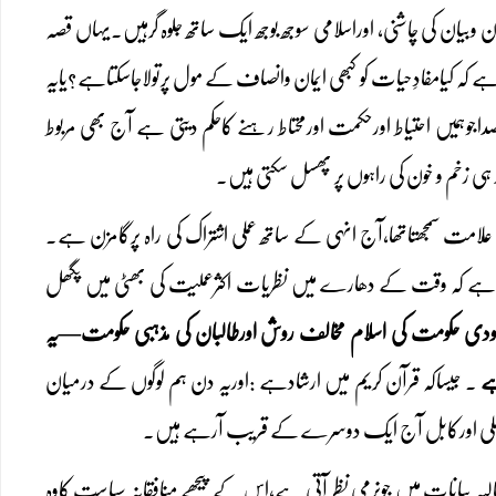
یان کی چاشنی، اوراسلامی سوجھ بوجھ ایک ساتھ جلوہ گرہیں۔یہاں قصہ
 کہ کیامفادِحیات کو کبھی ایمان وانصاف کے مول پرتولاجاسکتاہے؟یایہ
داجوہمیں احتیاط اورحکمت اورمحتاط رہنے کاحکم دیتی ہے آج بھی مربوط
ہی زخم و خون کی راہوں پر پھسل سکتی ہیں۔
لامت سمجھتاتھا،آج انہی کے ساتھ عملی اشتراک کی راہ پرگامزن ہے۔
کاس ہے کہ وقت کے دھارے میں نظریات اکثرعملیت کی بھٹی میں پگھل
ودی حکومت کی اسلام مخالف روش اورطالبان کی مذہبی حکومت—یہ
ہے
۔ جیساکہ قرآن کریم میں ارشادہے :اوریہ دن ہم لوگوں کے درمیان
ہلی اورکابل آج ایک دوسرے کے قریب آرہے ہیں۔
ہ بیانات میں جونرمی نظر آتی ہے،اس کے پیچھے منافقانہ سیاست کاوہ