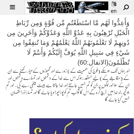
en
وَأَعِدُّوا لَهُم مَّا اسْتَطَعْتُم مِّن قُوَّةٍ وَمِن رِّبَاطِ
الْخَيْلِ تُرْهِبُونَ بِهِ عَدُوَّ اللَّهِ وَعَدُوَّكُمْ وَآخَرِينَ مِن
دُونِهِمْ لَا تَعْلَمُونَهُمُ اللَّهُ يَعْلَمُهُمْ وَمَا تُنفِقُوا مِن
شَيْءٍ فِي سَبِيلِ اللَّهِ يُوَفَّ إِلَيْكُمْ وَأَنتُمْ لَا
تُظْلَمُونَ(الانفال:60)
اور جہاں تک ہوسکے (فوج کی جمعیت کے) زور سے اور گھوڑوں کے تیار رکھنے سے ان
کے (مقابلے کے) لیے مستعد رہو کہ اس سے خدا کے دشمنوں اور تمہارے دشمنوں اور
ان کے سوا اور لوگوں پر جن کو تم نہیں جانتے اور خدا جانتا ہے ہیبت بیٹھی رہے گی۔ اور تم
جو کچھ راہ خدا میں خرچ کرو گے اس کا ثواب تم کو پورا پورا دیا جائے گا اور تمہارا ذرا نقصان
نہیں کیا جائے گا