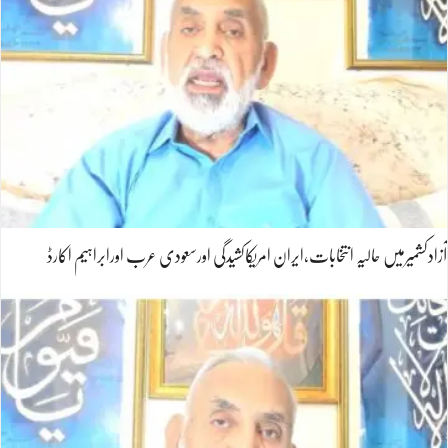
آزادکشمیرمیں حالیہ انتخابات،ایران امریکاکشیدگی اورسعودی عرب اورابراہیم اکارڈ