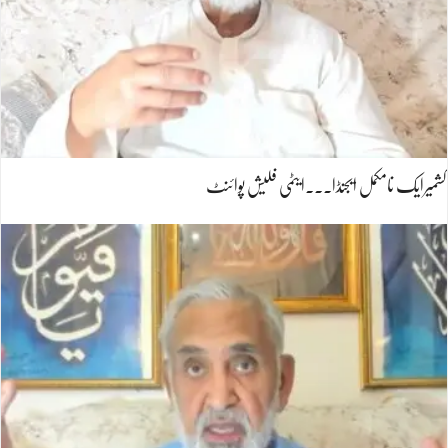
کشمیرایک نامکمل ایجنڈا۔۔۔ایٹمی فلیش پوائنٹ