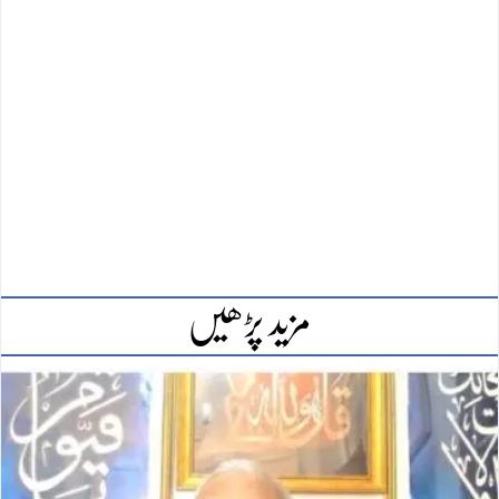
مزید پڑھیں