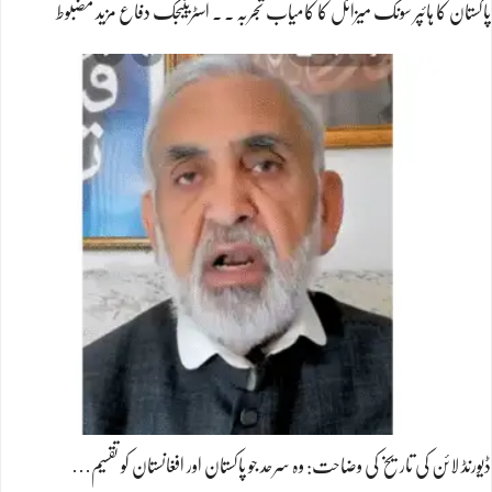
پاکستان کا ہائپر سونک میزائل کا کامیاب تجربہ ۔ ۔ اسٹریٹیجک دفاع مزید مضبوط
ڈیورنڈ لائن کی تاریخ کی وضاحت: وہ سرحد جو پاکستان اور افغانستان کو تقسیم…