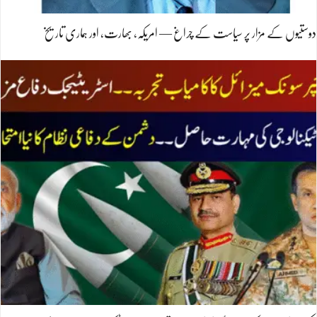
دوستیوں کے مزار پر سیاست کے چراغ — امریکہ، بھارت، اور ہماری تاریخ