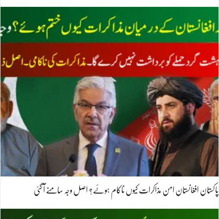
پاکستان افغانستان امن مذاکرات کیوں ناکام ہوئے؟ اصل وجہ سامنے آ گئی