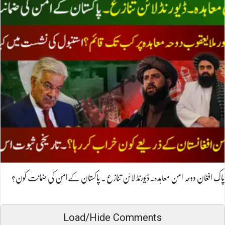
پاک افغان دوحہ امن معاہدہ۔ڈیورنڈ لائن تنازع ۔ پاکستان کےامن کی ضمانت کون؟
Load/Hide Comments