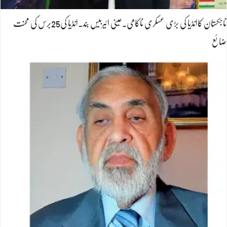
تاجکستان کاانڈیا کی بڑی عسکری ناکامی۔عینی ائیربیس بند۔انڈیا کی25برس کی محنت
ضائع