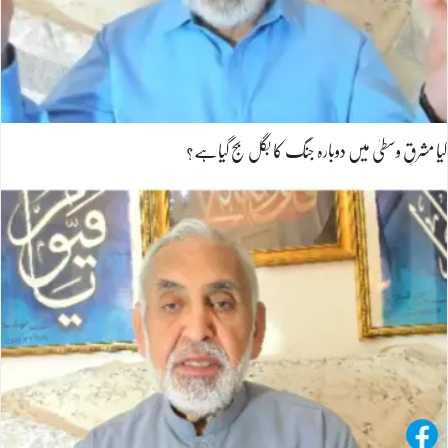
کیا مشرقِ وسطیٰ میں دوبارہ جنگ کا بگل بج گیاہے؟