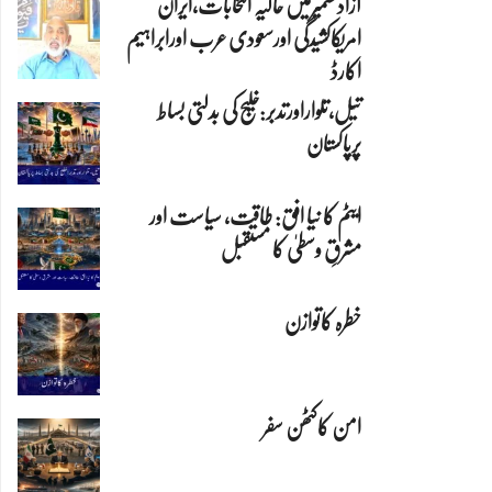
آزادکشمیرمیں حالیہ انتخابات،ایران
امریکاکشیدگی اورسعودی عرب اورابراہیم
اکارڈ
تیل،تلواراورتدبر:خلیج کی بدلتی بساط
پرپاکستان
ایٹم کا نیا افق: طاقت، سیاست اور
مشرقِ وسطیٰ کا مستقبل
خطرہ کاتوازن
امن کاکٹھن سفر