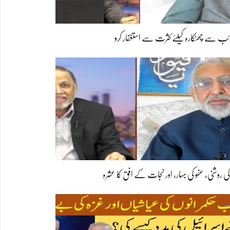
ب سے چھٹکارہ کیلئے کثرت سے استغفار کرو
 کی روشنی، عفو کی بہار، اور نجات کے افق کا عشرہ