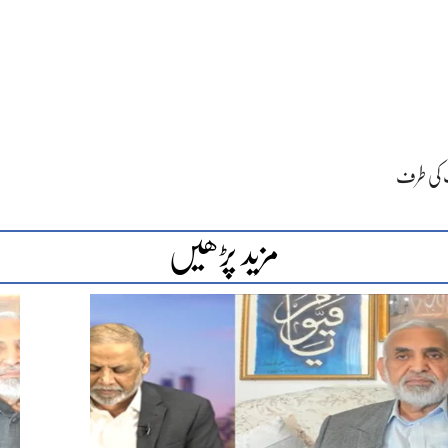
 کی طرف
مزید پڑھیں