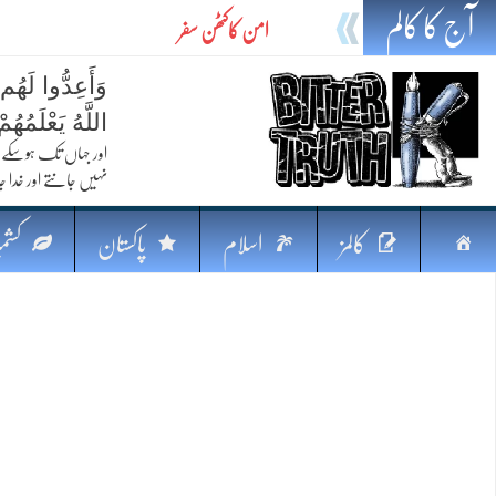
آج کا کالم
امن کاکٹھن سفر
ایٹم کا چراغ اور خطرہ کا سایہ
وَأَعِدُّوا لَهُم
تیل،تلواراورتدبر:خلیج کی بدلتی بساط پرپاکستان
اللَّهُ يَعْلَمُه
ایٹم کا نیا افق: طاقت، سیاست اور مشرقِ وسطیٰ 
اور جہاں تک ہوسکے (
نہیں جانتے اور خدا جا
خطرہ کاتوازن
فکرِ اقبال اورامنِ عالم میں پاکستان کاکردار
صفحہ
کالمز
اسلام
پاکستان
کشمی
جہاں ایک لہر دنیا بدل سکتی ہے
اوّل