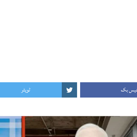
یس بک
ٹویٹر