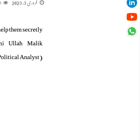
فروری 3, 2023
0
help them secretly
mi Ullah Malik
litical Analyst)