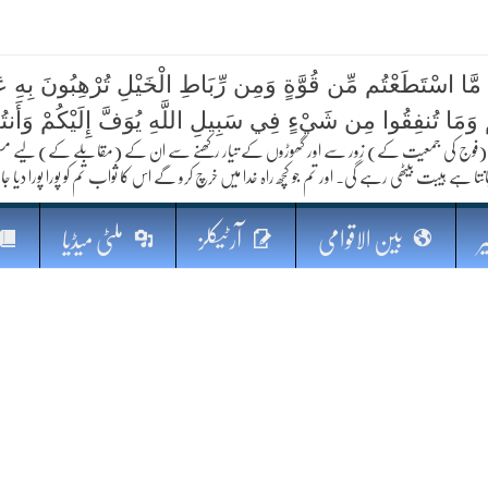
 مَّا اسْتَطَعْتُم مِّن قُوَّةٍ وَمِن رِّبَاطِ الْخَيْلِ تُرْهِبُونَ بِهِ عَد
ُمْ وَمَا تُنفِقُوا مِن شَيْءٍ فِي سَبِيلِ اللَّهِ يُوَفَّ إِلَيْكُمْ وَأَنت
کا مستقبل
فوج کی جمعیت کے) زور سے اور گھوڑوں کے تیار رکھنے سے ان کے (مقابلے کے) لیے مستعد رہو
نتا ہے ہیبت بیٹھی رہے گی۔ اور تم جو کچھ راہ خدا میں خرچ کرو گے اس کا ثواب تم کو پورا پورا دیا جا
ر
بین الاقوامی
آرٹیکلز
ملٹی میڈیا