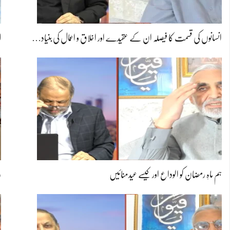
انسانوں کی قسمت کا فیصلہ ان کے عقیدے اور اخلاق و اعمال کی بنیاد…
ا
ہم ماہِ رمضان کو الوداع اور کیسے عیدمنائیں
ر