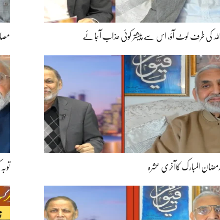
للہ کی طرف لوٹ آؤ، اس سے پیشتر کوئی عذاب آجائے
مصائ
مضان المبارک کاآخری عشرہ
توبہ