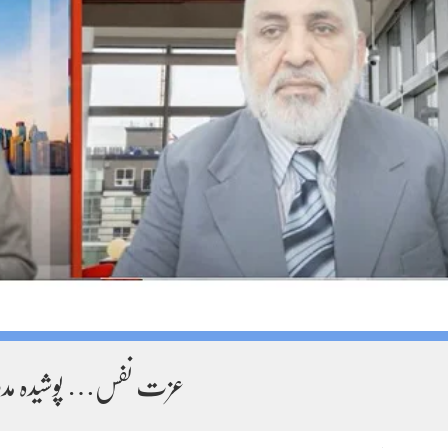
عزت نفس… پوشیدہ مدد