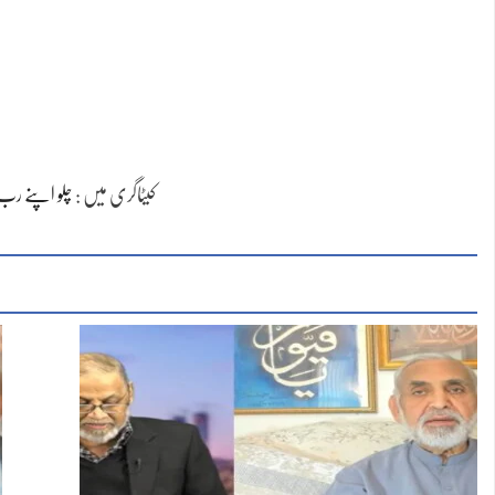
کیٹاگری میں :
چلو اپنے رب