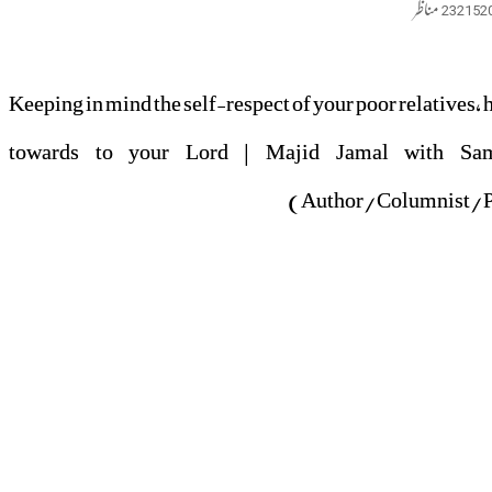
232152
مناظر
Keeping in mind the self-respect of your poor relatives, 
o towards to your Lord | Majid Jamal with Sa
(Author/Columnist/Po