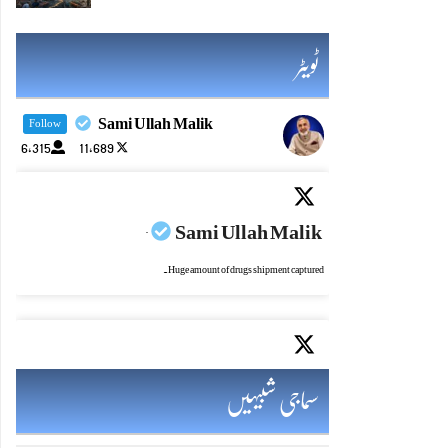
ٹویٹر
Sami Ullah Malik
Follow
6,315
11,689
Sami Ullah Malik
·
Huge amount of drugs shipment captured.
Sami Ullah Malik
·
سماجی شبیہیں
Alhamdulillah's historic moment for Pakistan.