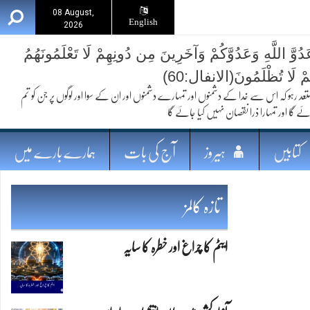
08 August,
English
2026
ُوَّ اللَّهِ وَعَدُوَّكُمْ وَآخَرِينَ مِن دُونِهِمْ لَا تَعْلَمُونَهُمُ
ُمْ لَا تُظْلَمُونَ(الانفال:60)
 کہ اس سے خدا کے دشمنوں اور تمہارے دشمنوں اور ان کے سوا اور لوگوں پر جن کو تم
ئے گا اور تمہارا ذرا نقصان نہیں کیا جائے گا
کتابیں
ہیروز
آج کی بات
ہمارے بارے میں
تازہ کالمز
ایٹم کا چراغ اور خطرہ کا سایہ