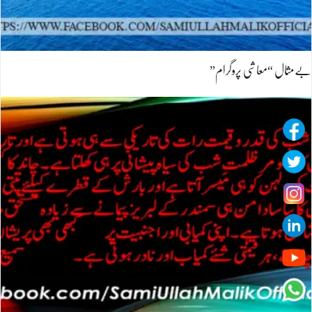
بےمثال “معاشی پروگرام”