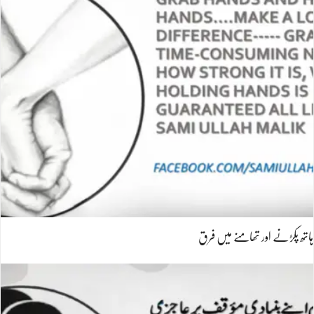
ہاتھ پکڑنے اور تھامنے میں فرق