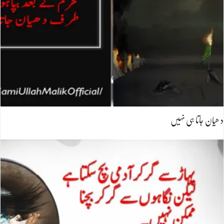
د ھیان جاتا ہی نہیں