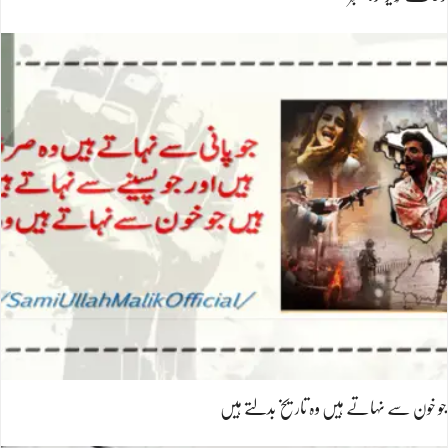
جو خون سے نہاتے ہیں وہ تاریخ بدلتے ہیں