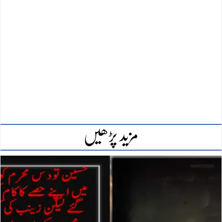
مزید پڑھیں