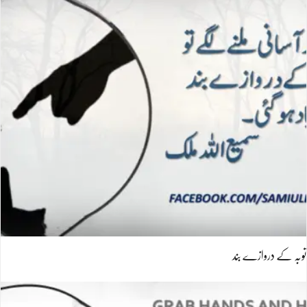
توبہ کے دروازے بند