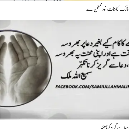
مالکِ کائنات خودممتحن ہے
دعا سے گُریز کرنا تکبّر