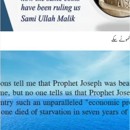
کھوٹے سکے