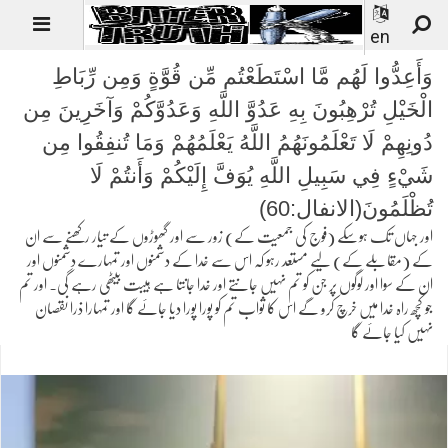
en
وَأَعِدُّوا لَهُم مَّا اسْتَطَعْتُم مِّن قُوَّةٍ وَمِن رِّبَاطِ
الْخَيْلِ تُرْهِبُونَ بِهِ عَدُوَّ اللَّهِ وَعَدُوَّكُمْ وَآخَرِينَ مِن
دُونِهِمْ لَا تَعْلَمُونَهُمُ اللَّهُ يَعْلَمُهُمْ وَمَا تُنفِقُوا مِن
شَيْءٍ فِي سَبِيلِ اللَّهِ يُوَفَّ إِلَيْكُمْ وَأَنتُمْ لَا
تُظْلَمُونَ(الانفال:60)
اور جہاں تک ہوسکے (فوج کی جمعیت کے) زور سے اور گھوڑوں کے تیار رکھنے سے ان
کے (مقابلے کے) لیے مستعد رہو کہ اس سے خدا کے دشمنوں اور تمہارے دشمنوں اور
ان کے سوا اور لوگوں پر جن کو تم نہیں جانتے اور خدا جانتا ہے ہیبت بیٹھی رہے گی۔ اور تم
جو کچھ راہ خدا میں خرچ کرو گے اس کا ثواب تم کو پورا پورا دیا جائے گا اور تمہارا ذرا نقصان
نہیں کیا جائے گا