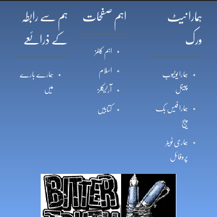
ہمارا نیٹ
اہم صفحات
ہم سے رابطہ
ورک
کے ذرائعے
اہم کالمز
اسلام
ہمارا یوٹیوب
ہمارے بارے
چینل
میں
آرٹیکلز
ہمارا فیس بک
کتابیں
پیج
ہماری ٹویٹر
پروفائل