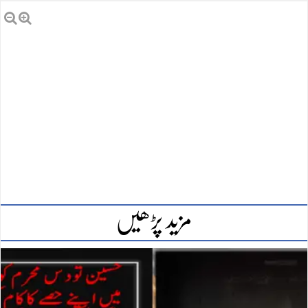
مزید پڑھیں