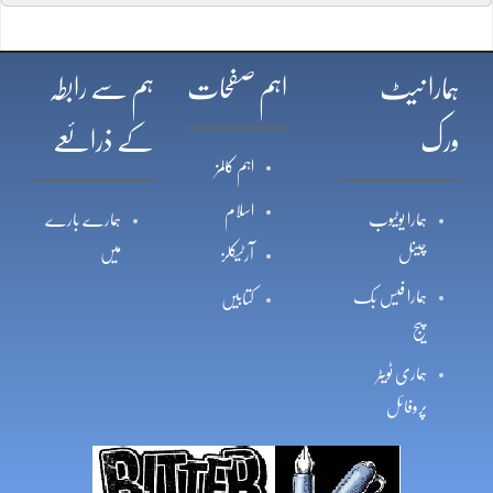
ہمارا نیٹ
اہم صفحات
ہم سے رابطہ
ورک
کے ذرائعے
اہم کالمز
اسلام
ہمارا یوٹیوب
ہمارے بارے
چینل
میں
آرٹیکلز
ہمارا فیس بک
کتابیں
پیج
ہماری ٹویٹر
پروفائل