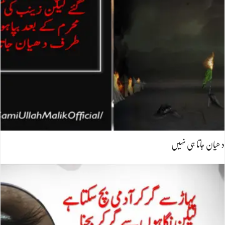
د ھیان جاتا ہی نہیں