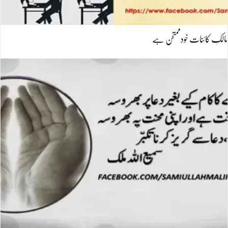
مالکِ کائنات خودممتحن ہے