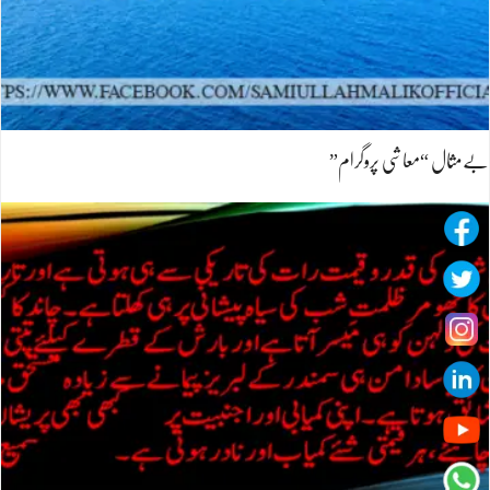
بےمثال “معاشی پروگرام”