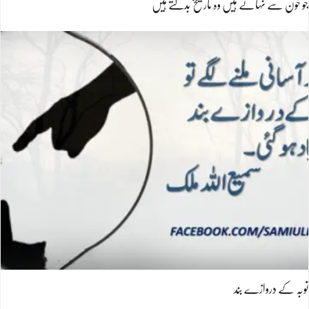
جو خون سے نہاتے ہیں وہ تاریخ بدلتے ہیں
توبہ کے دروازے بند