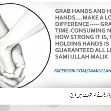
ہاتھ پکڑنے اور تھامنے میں فرق