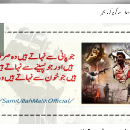
دعا سے گُریز کرنا تکبّر