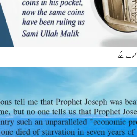
کھوٹے سکے