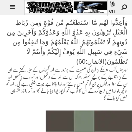
en
وَأَعِدُّوا لَهُم مَّا اسْتَطَعْتُم مِّن قُوَّةٍ وَمِن رِّبَاطِ
الْخَيْلِ تُرْهِبُونَ بِهِ عَدُوَّ اللَّهِ وَعَدُوَّكُمْ وَآخَرِينَ مِن
دُونِهِمْ لَا تَعْلَمُونَهُمُ اللَّهُ يَعْلَمُهُمْ وَمَا تُنفِقُوا مِن
شَيْءٍ فِي سَبِيلِ اللَّهِ يُوَفَّ إِلَيْكُمْ وَأَنتُمْ لَا
تُظْلَمُونَ(الانفال:60)
اور جہاں تک ہوسکے (فوج کی جمعیت کے) زور سے اور گھوڑوں کے تیار رکھنے سے ان
کے (مقابلے کے) لیے مستعد رہو کہ اس سے خدا کے دشمنوں اور تمہارے دشمنوں اور
ان کے سوا اور لوگوں پر جن کو تم نہیں جانتے اور خدا جانتا ہے ہیبت بیٹھی رہے گی۔ اور تم
جو کچھ راہ خدا میں خرچ کرو گے اس کا ثواب تم کو پورا پورا دیا جائے گا اور تمہارا ذرا نقصان
نہیں کیا جائے گا