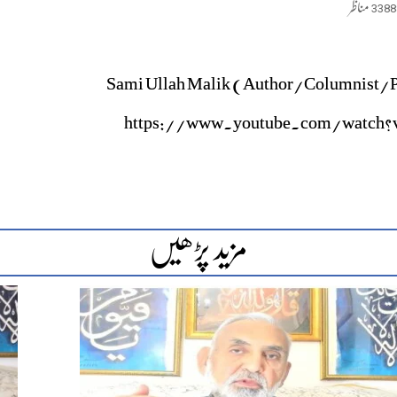
3388
مناظر
Sami Ullah Malik (Author/Columnist/Po
https://www.youtube.com/watch
مزید پڑھیں