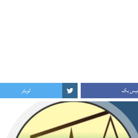
یس بک
ٹویٹر