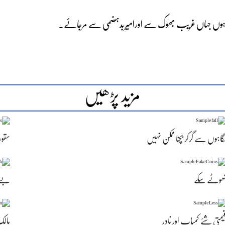
ل ہوں جہاں غریب بھوک سے اورامیربدہضمی سے مرجائے۔
مزید پڑھیں
گاہوں سے گرکر بچنا ممکن نہیں
سقوط 
ھوٹے سکے
بےمث
یمتی شئے کمیاب اور نادر
مالک