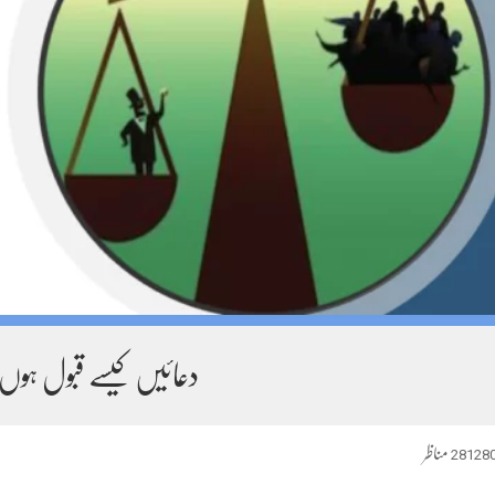
دعائیں کیسے قبول ہوں
28128
مناظر