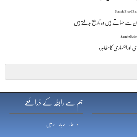
ون سے نہاتے ہیں وہ تاریخ بدلتے ہیں
ی اورانکساری کامظاہرہ
ہم سے رابطہ کے ذرائعے
ہمارے بارے میں