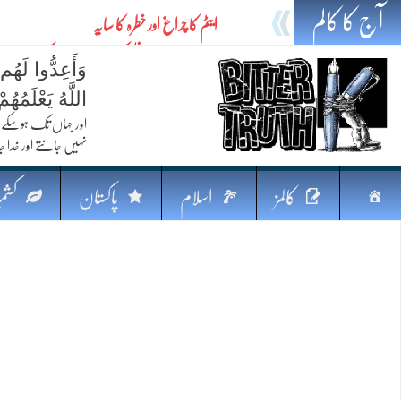
آج کا کالم
ایٹم کا چراغ اور خطرہ کا سایہ
تیل،تلواراورتدبر:خلیج کی بدلتی بساط پرپاکستان
وَأَعِدُّوا لَهُم
ایٹم کا نیا افق: طاقت، سیاست اور مشرقِ وسطیٰ 
اللَّهُ يَعْلَمُه
خطرہ کاتوازن
اور جہاں تک ہوسکے (
نہیں جانتے اور خدا جا
فکرِ اقبال اورامنِ عالم میں پاکستان کاکردار
جہاں ایک لہر دنیا بدل سکتی ہے
صفحہ
کالمز
اسلام
پاکستان
کشمی
پردہ وبیانیہ
اوّل