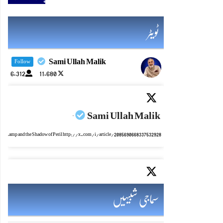
ٹویٹر
Sami Ullah Malik
Follow
6,312
11,680
Sami Ullah Malik
·
mic Lamp and the Shadow of Peril http://x.com/i/article/2085690668337532928
Sami Ullah Malik
·
سماجی شبیہیں
ایٹم کا چراغ اور خطرہ کا سایہ http://x.com/i/article/2085690028282511360