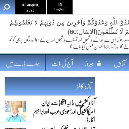
07 August,
English
2026
ُوَّ اللَّهِ وَعَدُوَّكُمْ وَآخَرِينَ مِن دُونِهِمْ لَا تَعْلَمُونَهُمُ
ُمْ لَا تُظْلَمُونَ(الانفال:60)
 کہ اس سے خدا کے دشمنوں اور تمہارے دشمنوں اور ان کے سوا اور لوگوں پر جن کو تم
ئے گا اور تمہارا ذرا نقصان نہیں کیا جائے گا
کتابیں
ہیروز
آج کی بات
ہمارے بارے میں
تازہ کالمز
آزادکشمیرمیں حالیہ انتخابات،ایران
امریکاکشیدگی اورسعودی عرب اورابراہیم
اکارڈ