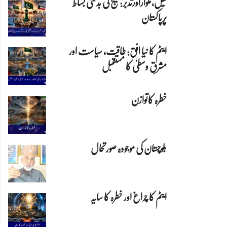
تیل،تلواراورتدبر:خلیج کی بدلتی بساط
پرپاکستان
ایٹم کا نیا افق: طاقت، سیاست اور
مشرقِ وسطیٰ کا مستقبل
خطرہ کاتوازن
بلوچستان کی موجودہ صورتحال
ایٹم کا چراغ اور خطرہ کا سایہ