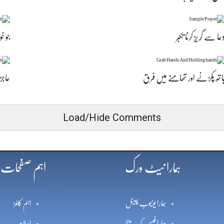
عا سے گُریز کرنا تکبّر
جو خ
اتھ پکڑنے اور تھامنے میں فرق
عاجز
Load/Hide Comments
ہمارا نیٹ ورک
اہم صفحات
ہمارا یوٹیوب چینل
اہم کالمز
ہمارا فیس بک پیج
اسلام