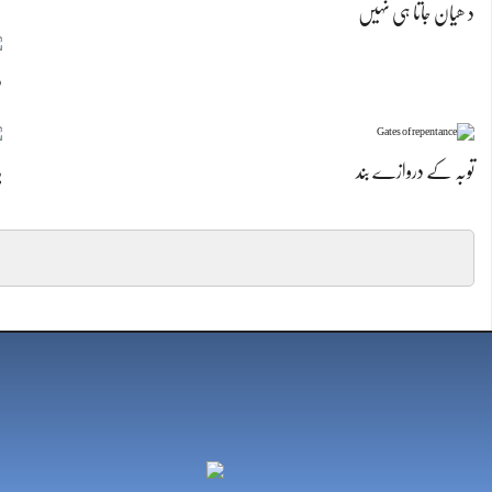
د ھیان جاتا ہی نہیں
د
توبہ کے دروازے بند
ہ