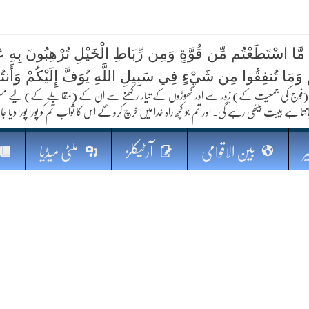
 مَّا اسْتَطَعْتُم مِّن قُوَّةٍ وَمِن رِّبَاطِ الْخَيْلِ تُرْهِبُونَ بِهِ عَد
کا مستقبل
ُمْ وَمَا تُنفِقُوا مِن شَيْءٍ فِي سَبِيلِ اللَّهِ يُوَفَّ إِلَيْكُمْ وَأَنت
فوج کی جمعیت کے) زور سے اور گھوڑوں کے تیار رکھنے سے ان کے (مقابلے کے) لیے مستعد رہو
نتا ہے ہیبت بیٹھی رہے گی۔ اور تم جو کچھ راہ خدا میں خرچ کرو گے اس کا ثواب تم کو پورا پورا دیا جا
ر
بین الاقوامی
آرٹیکلز
ملٹی میڈیا