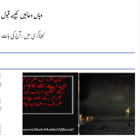
وہاں دعائیں کیسے قبو
کیٹاگری میں :
آج کی بات
ن
ک
ق