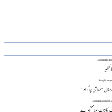
کشمیر
ال “معاشی پروگرام”
ِ کائنات خودممتحن ہے