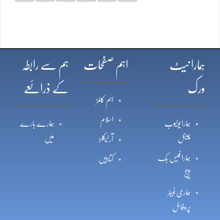
ہمارا نیٹ
اہم صفحات
ہم سے رابطہ
ورک
کے ذرائعے
اہم کالمز
اسلام
ہمارا یوٹیوب
ہمارے بارے
چینل
میں
آرٹیکلز
ہمارا فیس بک
کتابیں
پیج
ہماری ٹویٹر
پروفائل