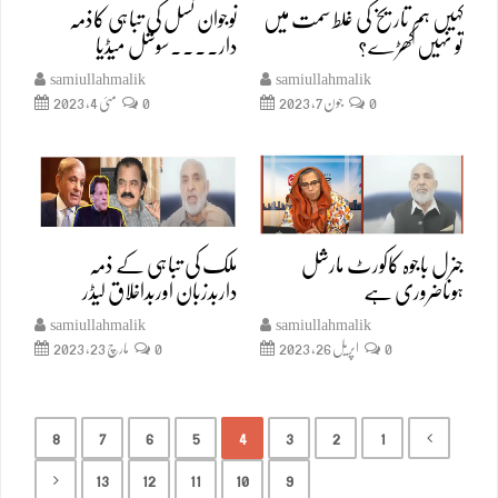
کہیں ہم تاریخ کی غلط سمت میں
نوجوان نسل کی تباہی کاذمہ
تو نہیں کھڑے؟
دار۔۔۔۔سوشل میڈیا
samiullahmalik
samiullahmalik
0
جون 7, 2023
0
مئی 4, 2023
جنرل باجوہ کاکورٹ مارشل
ملک کی تباہی کے ذمہ
ہوناضروری ہے
داربدزبان اوربداخلاق لیڈر
samiullahmalik
samiullahmalik
0
اپریل 26, 2023
0
مارچ 23, 2023
8
7
6
5
4
3
2
1
13
12
11
10
9