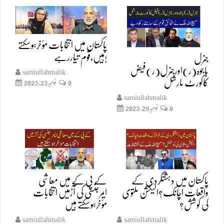
پاکستان میں انتخابات مؤخرہوسکتے
ہیں،قوم تیاررہے!
جنرل
باجوہ(ر)اورجنرل(ر)فیض
samiullahmalik
کاکورٹ مارشل
0
نومبر 23, 2023
samiullahmalik
0
نومبر 29, 2023
پاکستان میں دہشتگردی کے
کے پی کے میں معاشی
واقعات اچانک؟الیکشن ملتوی
ایمرجنسی کی آڑمیں انتخابات
کی کوشش؟
مؤخرہوسکتے ہیں
samiullahmalik
samiullahmalik