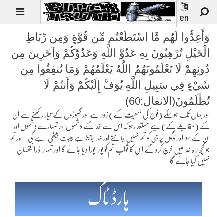
en
وَأَعِدُّوا لَهُم مَّا اسْتَطَعْتُم مِّن قُوَّةٍ وَمِن رِّبَاطِ
الْخَيْلِ تُرْهِبُونَ بِهِ عَدُوَّ اللَّهِ وَعَدُوَّكُمْ وَآخَرِينَ مِن
دُونِهِمْ لَا تَعْلَمُونَهُمُ اللَّهُ يَعْلَمُهُمْ وَمَا تُنفِقُوا مِن
شَيْءٍ فِي سَبِيلِ اللَّهِ يُوَفَّ إِلَيْكُمْ وَأَنتُمْ لَا
تُظْلَمُونَ(الانفال:60)
اور جہاں تک ہوسکے (فوج کی جمعیت کے) زور سے اور گھوڑوں کے تیار رکھنے سے ان
کے (مقابلے کے) لیے مستعد رہو کہ اس سے خدا کے دشمنوں اور تمہارے دشمنوں اور
ان کے سوا اور لوگوں پر جن کو تم نہیں جانتے اور خدا جانتا ہے ہیبت بیٹھی رہے گی۔ اور تم
جو کچھ راہ خدا میں خرچ کرو گے اس کا ثواب تم کو پورا پورا دیا جائے گا اور تمہارا ذرا نقصان
نہیں کیا جائے گا
ہارڈ ٹاک