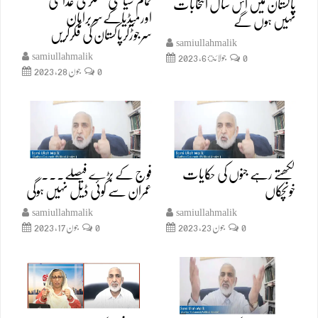
تمام سیاسی عسکری عدالتی
پاکستان میں اس سال انتخابات
اورمیڈیاکےسربراہان
نہیں ہوں گے
سرجوڑکرپاکستان کی فکرکریں
samiullahmalik
samiullahmalik
0
جولائ 6, 2023
0
جون 28, 2023
لکھتے رہے جنوں کی حکایات
فوج کے بڑے فیصلے۔۔۔
خونچکاں
عمران سے کوئی ڈیل نہیں ہوگی
samiullahmalik
samiullahmalik
0
جون 23, 2023
0
جون 17, 2023