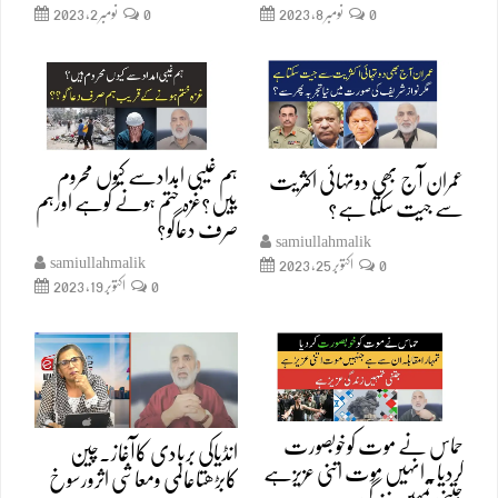
0
نومبر 8, 2023
0
نومبر 2, 2023
ہم غیبی امدادسے کیوں محروم
عمران آج بھی دوتہائی اکثریت
ییں؟غزہ ختم ہونے کوہے اورہم
سے جیت سکتا ہے؟
صرف دعاگو؟
samiullahmalik
samiullahmalik
0
اکتوبر 25, 2023
0
اکتوبر 19, 2023
حماس نے موت کوخوبصورت
انڈیاکی بربادی کاآغاز۔چین
کردیا.انہیں موت اتنی عزیزہے
کابڑھتاعالمی ومعاشی اثرورسوخ