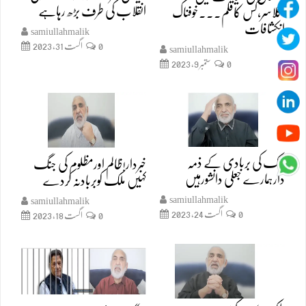
انقلاب کی طرف بڑھ رہاہے
اگلاسر،کس کاقلم۔۔۔خوفناک
انکشافات
samiullahmalik
0
اگست 31, 2023
samiullahmalik
0
ستمبر 9, 2023
ملک کی بربادی کے ذمہ
خبردار!ظالم اورمظلوم کی جنگ
دارہمارے جعلی دانشورہیں
کہیں ملک کوبربادنہ کردے
samiullahmalik
samiullahmalik
0
اگست 24, 2023
0
اگست 18, 2023