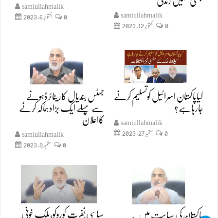
جتنی تمہیں زندگی
samiullahmalik
samiullahmalik
0
اکتوبر 6, 2023
0
اکتوبر 12, 2023
کیاپاکستان اسرائیل کوتسلیم کرنے
جسٹس بندیال کاریٹائرڈہونے
جارہاہے؟
سے پہلے ایک بڑادہماکہ کرنے
کااعلان
samiullahmalik
0
ستمبر 27, 2023
samiullahmalik
0
ستمبر 9, 2023
سیاسی نفرت کوروکو،ملک خونی
پاکستان کی سیاست میں