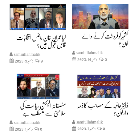
کشمیرکوفروخت کرنے والے
کیاعمران خان مائنس انتخابات
کون؟
قابل قبول ہیں؟
samiullahmalik
samiullahmalik
0
دسمبر 14, 2023
0
دسمبر 9, 2023
ڈاکٹرعافیہ کے مصائب کاذمہ
منصفانہ الیکشن ریاست کی
دارکون؟
سلامتی سے منسلک ہے
samiullahmalik
samiullahmalik
0
دسمبر 7, 2023
0
دسمبر 1, 2023