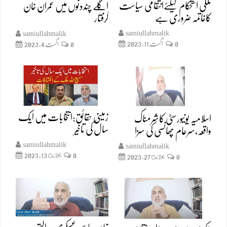
ملکی استحکام کیلئےانتقامی سیاست
اگلے چنددنوں میں عمران خان
کاخاتمہ ضروری ہے
گرفتار
samiullahmalik
samiullahmalik
0
اگست 11, 2023
0
اگست 4, 2023
زمینی حقائق:انتخابات میں ایک
اسلامیہ یونیورسٹی کاشرمناک
سال کی تاخیر
واقعہ،سرعام پھانسی کی سزا
samiullahmalik
samiullahmalik
0
جولائ 13, 2023
0
جولائ 27, 2023