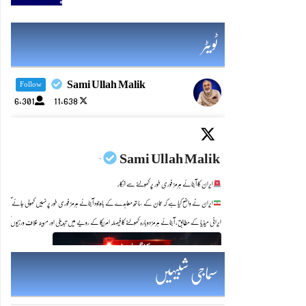
ٹویٹر
Sami Ullah Malik
Follow
6,301
11,638
Sami Ullah Malik
·
ایران کا آبنائے ہرمز فوری طور پر کھولنے سے انکار
ایران نے واضح کیا ہے کہ عمان کے ساتھ معاہدے کے باوجود آبنائے ہرمز فوری طور پر نہیں کھولی جائے گی۔
ایرانی میڈیا کے مطابق، آبنائے ہرمز دوبارہ کھولنے کا فیصلہ امریکا کے رویے میں تبدیلی اور مبینہ خلاف ورزیوں کی ا
Twitter feed video.
سماجی شبیہیں