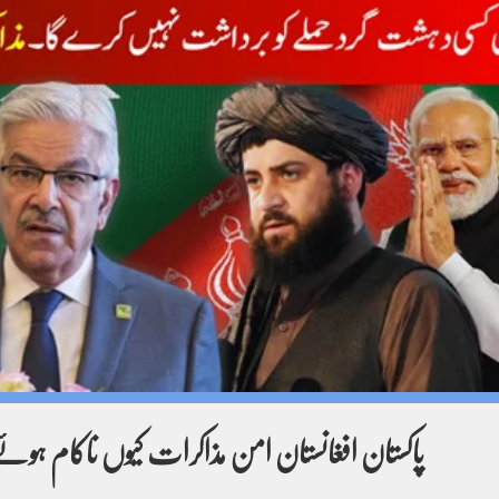
پاکستان افغانستان امن مذاکرات کیوں ناکام ہوئ