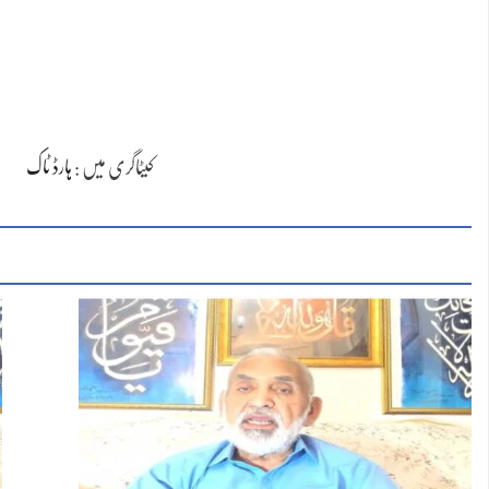
کیٹاگری میں :
ہارڈ ٹاک