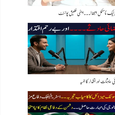
رایک نامکمل ایجنڈا۔۔۔ایٹمی فلیش پوائنٹ
 حادثات اور اقتدار کا المیہ