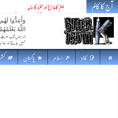
آج کا کالم
ایٹم کا چراغ اور خطرہ کا سایہ
تیل،تلواراورتدبر:خلیج کی بدلتی بساط پرپاکستان
وَأَعِدُّوا لَهُم
ایٹم کا نیا افق: طاقت، سیاست اور مشرقِ وسطیٰ 
اللَّهُ يَعْلَمُه
خطرہ کاتوازن
اور جہاں تک ہوسکے (
نہیں جانتے اور خدا جا
فکرِ اقبال اورامنِ عالم میں پاکستان کاکردار
جہاں ایک لہر دنیا بدل سکتی ہے
صفحہ
کالمز
اسلام
پاکستان
کشمی
پردہ وبیانیہ
اوّل