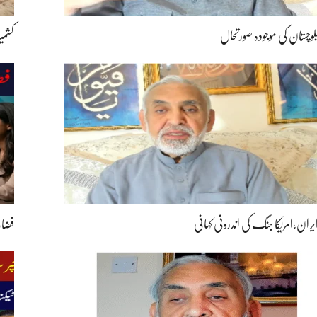
لوچستان کی موجودہ صورتحال
کشمی
یران،امریکا جنگ کی اندرونی کہانی
فضائی