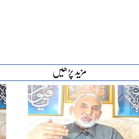
مزید پڑھیں