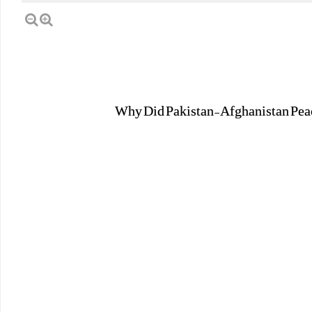
se academic: “Your army is killing innocent children.” Israeli general: “No, we didn’t.”
hinese academic: “Stop lying. You have killed more than 70,000 children in Palestine.”
Twitter feed video.
Why Did Pakistan-Afghanistan Peace Talks F
Load More