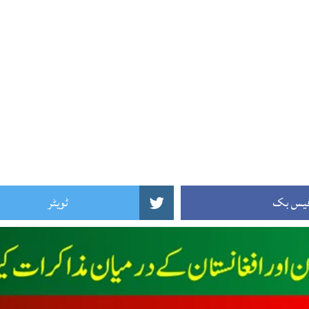
یس بک
ٹویٹر