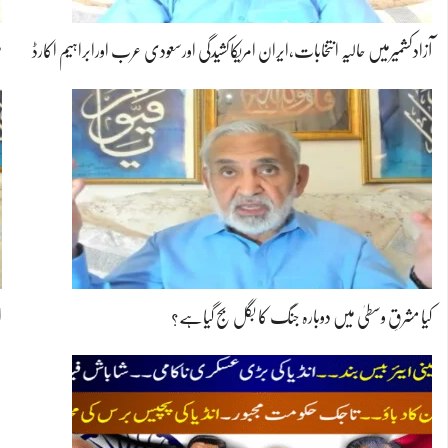
آزادکشمیرمیں حالیہ انتخابات،ایران امریکاکشیدگی اورسعودی عرب اورابراہیم اکارڈ
ب
کیا مشرقِ وسطیٰ میں دوبارہ جنگ کا بگل بج گیاہے؟
ا