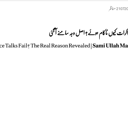
21072
مناظر
مذاکرات کیوں ناکام ہوئے؟ اصل وجہ سامنے آ گئی
ail? The Real Reason Revealed | 𝐒𝐚𝐦𝐢 𝐔𝐥𝐥𝐚𝐡 𝐌𝐚𝐥𝐢𝐤 | 𝐁