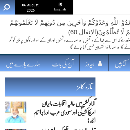
06 August,
English
2026
ُوَّ اللَّهِ وَعَدُوَّكُمْ وَآخَرِينَ مِن دُونِهِمْ لَا تَعْلَمُونَهُمُ
ُمْ لَا تُظْلَمُونَ(الانفال:60)
 کہ اس سے خدا کے دشمنوں اور تمہارے دشمنوں اور ان کے سوا اور لوگوں پر جن کو تم
ئے گا اور تمہارا ذرا نقصان نہیں کیا جائے گا
کتابیں
ہیروز
آج کی بات
ہمارے بارے میں
تازہ کالمز
آزادکشمیرمیں حالیہ انتخابات،ایران
امریکاکشیدگی اورسعودی عرب اورابراہیم
اکارڈ