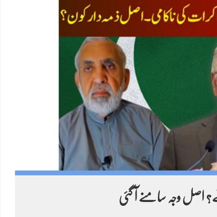
Russia launched 39 missiles at Ukraine.
39 hit their targets, ZERO shot down.
Twitter feed video.
ے؟ اصل وجہ سامنے آ گئی
Sami Ullah Malik
·