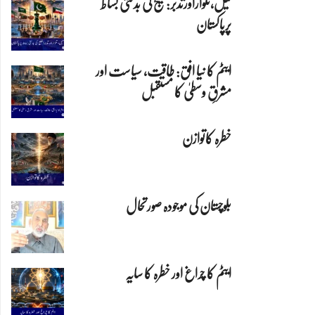
تیل،تلواراورتدبر:خلیج کی بدلتی بساط
پرپاکستان
ایٹم کا نیا افق: طاقت، سیاست اور
مشرقِ وسطیٰ کا مستقبل
خطرہ کاتوازن
بلوچستان کی موجودہ صورتحال
ایٹم کا چراغ اور خطرہ کا سایہ