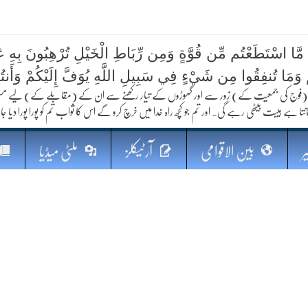
 مَّا اسْتَطَعْتُم مِّن قُوَّةٍ وَمِن رِّبَاطِ الْخَيْلِ تُرْهِبُونَ بِهِ عَد
کا مستقبل
ُمْ وَمَا تُنفِقُوا مِن شَيْءٍ فِي سَبِيلِ اللَّهِ يُوَفَّ إِلَيْكُمْ وَأَنت
فوج کی جمعیت کے) زور سے اور گھوڑوں کے تیار رکھنے سے ان کے (مقابلے کے) لیے مستعد رہو
نتا ہے ہیبت بیٹھی رہے گی۔ اور تم جو کچھ راہ خدا میں خرچ کرو گے اس کا ثواب تم کو پورا پورا دیا جا
ر
بین الاقوامی
آرٹیکلز
ملٹی میڈیا