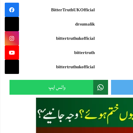
BitterTruthUKOfficial
drsumalik
bittertruthukofficial
bittertruth
bittertruthukofficial
واٹس ایپ
Sami Ullah Malik
·