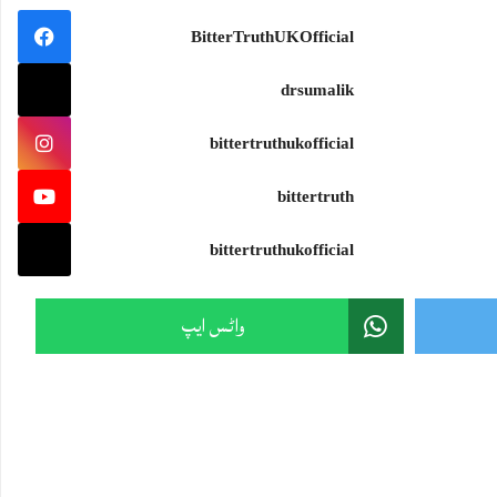
سمندرجتناوسیع ہو،جہازکواتنی ہی مضبوط سمت درکارہوتی ہے۔اور تہذیب جتنی بلند ہو،اسے اتنی ہی گہری بصیرت ک
BitterTruthUKOfficial
#wisdom #knowledge
drsumalik
bittertruthukofficial
Sami Ullah Malik
·
bittertruth
ایران نے امریکی F-15 کی تباہ شدہ باقیات دنیا کے سامنے رکھ دیں!
ایرانی پاسدارانِ انقلاب نے پہلی بار ایسی تصاویر جاری کی ہیں جن میں جنگ کے دوران تباہ ہونے والے امریکی F-15 لڑاکا طیارے کی باقیات نمائش کے لیے رکھی دکھائی گئی
bittertruthukofficial
یہ تصاویر سامنے آنے کے بعد بڑا سوال یہ ہے:
Twitter feed video.
واٹس ایپ