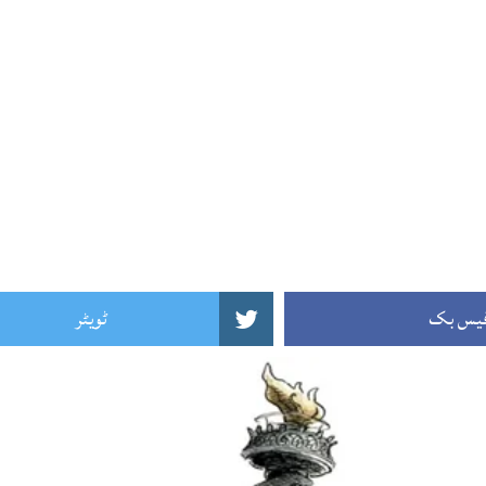
یس بک
ٹویٹر