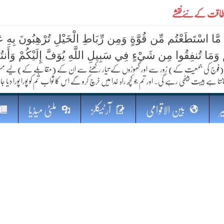
ے طاقت کےنئےنقشے
 مَّا اسْتَطَعْتُم مِّن قُوَّةٍ وَمِن رِّبَاطِ الْخَيْلِ تُرْهِبُونَ بِهِ عَد
ُمْ وَمَا تُنفِقُوا مِن شَيْءٍ فِي سَبِيلِ اللَّهِ يُوَفَّ إِلَيْكُمْ وَأَنت
فوج کی جمعیت کے) زور سے اور گھوڑوں کے تیار رکھنے سے ان کے (مقابلے کے) لیے مستعد رہو
نتا ہے ہیبت بیٹھی رہے گی۔ اور تم جو کچھ راہ خدا میں خرچ کرو گے اس کا ثواب تم کو پورا پورا دیا جا
کا مستقبل
ر
بین الاقوامی
آرٹیکلز
ملٹی میڈیا