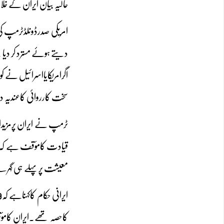
حالیہ بیان ایران کے خ
امریکی صدرڈونلڈٹرمپ کی
دیتے ہوئے مسترد کر دیا
اگرامریکایااسرائیل نے
سخت کارروائی کاعندیہ 
ٹرمپ نے ایران پرمزیداقت
قیادت کامؤقف ہے کہ مغر
معیشت پرپہلے ہی گہرے ا
کاحصہ تھے۔ایران کامؤق