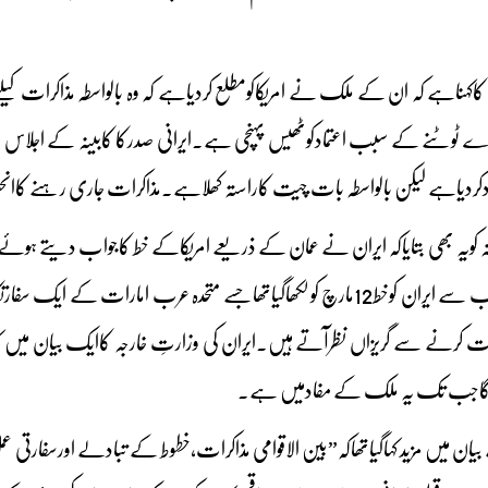
 کاکہناہے کہ ان کے ملک نے امریکاکومطلع کردیاہے کہ وہ بالواسطہ مذاکرات
 ٹوٹنے کے سبب اعتمادکوٹھیس پہنچی ہے۔ایرانی صدرکا کابینہ کے اجلاس م
ردیاہے لیکن بالواسطہ بات چیت کاراستہ کھلاہے۔مذاکرات جاری رہنے کاانحصار
نہ کویہ بھی بتایاکہ ایران نے عمان کے ذریعے امریکاکے خط کاجواب دیتے ہوئ
مطابق امریکی صدرکی جانب سے ایران کوخط12مارچ کولکھاگیاتھاجسے متحدہ عرب
ات کرنے سے گریزاں نظرآتے ہیں۔ایران کی وزارتِ خارجہ کاایک بیان میں ک
ئے گاجب تک یہ ملک کے مفادمیں ہے۔
بیان میں مزید کہاگیاتھاکہ”بین الاقوامی مذاکرات،خطوط کے تبادلے اورسفارتی ع