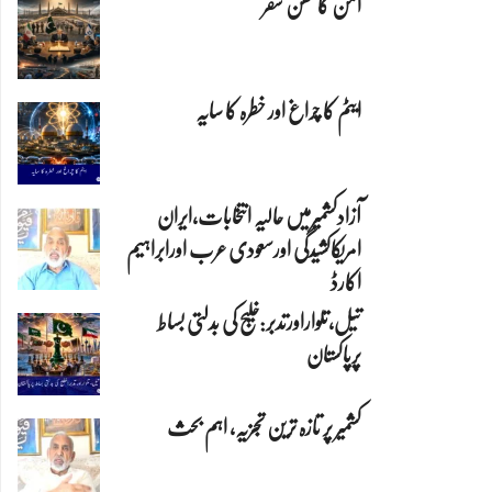
امن کاکٹھن سفر
ایٹم کا چراغ اور خطرہ کا سایہ
آزادکشمیرمیں حالیہ انتخابات،ایران
امریکاکشیدگی اورسعودی عرب اورابراہیم
اکارڈ
تیل،تلواراورتدبر:خلیج کی بدلتی بساط
پرپاکستان
کشمیر پر تازہ ترین تجزیہ، اہم بحث