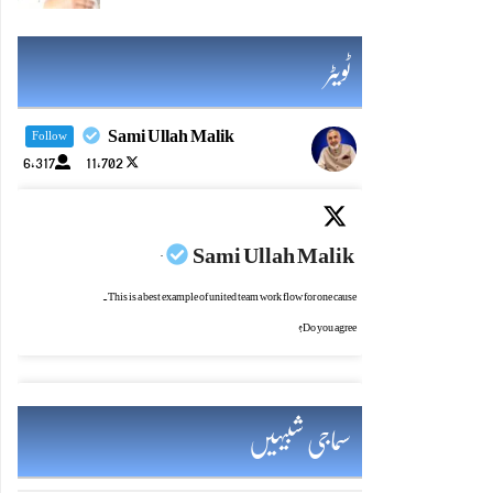
ٹویٹر
Sami Ullah Malik
Follow
6,317
11,702
Sami Ullah Malik
·
This is a best example of united team work flow for one cause.
Do you agree?
سماجی شبیہیں
Sami Ullah Malik
·
یادرکھو! چراغ جتنازیادہ روشن ہو،اس کی حفاظت کی ضرورت بھی اتنی ہی بڑھ جاتی ہے۔