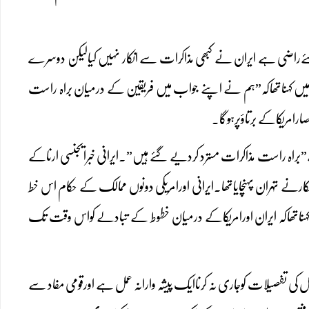
 کیلئےراضی ہے ایران نے کبھی مذاکرات سے انکار نہیں کیالیکن دوسرے
یں کہناتھاکہ”ہم نے اپنے جواب میں فریقین کے درمیان براہ راست
امریکاکے برتاؤپرہوگا۔
ے”براہ راست مذاکرات مسترد کردیے گئے ہیں”۔ایرانی خبرایجنسی ارناکے
 امارات کے ایک سفارتکارنے تہران پہنچایاتھا۔ایرانی اورامریکی دونوں ممالک کے حکام اس خط
ہناتھاکہ ایران اورامریکاکے درمیان خطوط کے تبادلے کواس وقت تک
مل کی تفصیلات کوجاری نہ کرناایک پیشہ وارانہ عمل ہے اورقومی مفاد سے