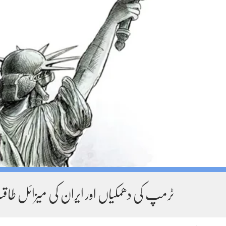
ٹرمپ کی دھمکیاں اور ایران کی میزائل طاقت