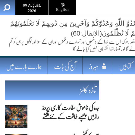
09 August,
English
2026
ُوَّ اللَّهِ وَعَدُوَّكُمْ وَآخَرِينَ مِن دُونِهِمْ لَا تَعْلَمُونَهُمُ
ُمْ لَا تُظْلَمُونَ(الانفال:60)
 کہ اس سے خدا کے دشمنوں اور تمہارے دشمنوں اور ان کے سوا اور لوگوں پر جن کو تم
ئے گا اور تمہارا ذرا نقصان نہیں کیا جائے گا
کتابیں
ہیروز
آج کی بات
ہمارے بارے میں
تازہ کالمز
جدہ کی خاموش سفارت کاری:پردۂ
رازمیں چھپے طاقت کےنئےنقشے