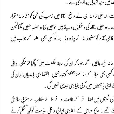
میں مزید کشیدگی پیداکردی ہے۔
 علی خامنہ ای نے واضح الفاظ میں ٹرمپ کی تجویز کو ’ظالمانہ‘ قرار
ہ ہمیں حملے کی دھمکیاں دیتے ہیں جوہمیں زیادہ ممکنہ نہیں لگتالیکن
فاعی نظام کومضبوط بنانے پرزوردیاہے اورکسی بھی حملے کے جواب میں
عائدکیے جائیں گے،جیسا کہ ان کی سابقہ حکومت میں کیاگیاتھالیکن ایرانی
کسی بھی دباؤ کے سامنے جھکنے کوتیارنہیں۔اقتصادی پابندیاں ایران کی
ی پالیسیوں میں کوئی بنیادی تبدیلی نہیں کی۔
بعد2022اور2023میں مہساامینی احتجاج اورایندھن کی قیمتوں میں اضافے کے خلاف ہونے والے مظاہرے مغربی سازش
 تھے۔امریکااوراس کے اتحادی ایرانی داخلی سیاست کوغیرمستحکم کرنے