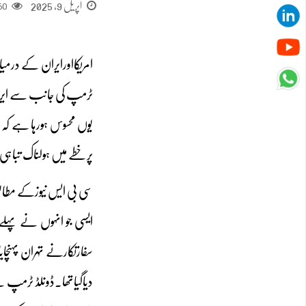
اپریل 9, 2025
60
امریکااورایران کے درمی
ٹرمپ کی جانب سے ایران
یوں محسوس ہورہا ہے کہ 
پرخطے میں ہولناک تباہی
سی بی ایس نیوزکے مطابق 
سفارتکارنے تہران پہنچا
دیاگیاتھا۔ڈونلڈ ٹرمپ 