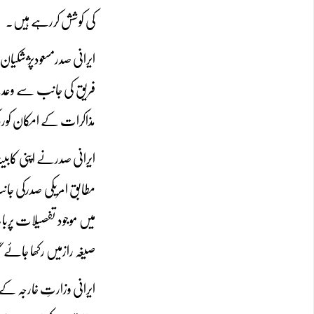
کی کوشش کررہے ہیں۔
ایرانی صدرمسعودپژشکیان
فریق کی جانب سے وعدے
مذاکرات کے امکان کوردک
ایرانی صدرنے اپنی کابی
میں موجود تفصیلات پرب
صیغہ رازمیں رکھا جا
ایرانی وزارتِ خارجہ کے 