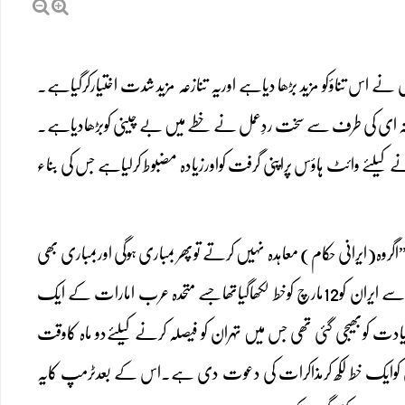
ے اس تناؤکو مزید بڑھا دیاہے اوریہ تنازعہ مزید شدت اختیارکرگیاہے۔
امنہ ای کی طرف سے سخت ردِعمل نے خطے میں بے چینی کوبڑھادیاہے۔
ے کیلئے وائٹ ہاؤس پراپنی گرفت کواورزیادہ مضبوط کرلیاہے جس کی بناء
اگروہ(ایرانی حکام) معاہدہ نہیں کرتے توپھر بمباری ہوگی اوربمباری بھی
ایسی جو انہوں نے پہلے کبھی نہیں دیکھی ہوگی”۔ایرانی خبرایجنسی ارناکے مطابق امریکی صدرکی جانب سے ایران کو12مارچ کوخط لکھاگیاتھاجسے متحدہ عرب امارات کے ایک
دت کوبھیجی گئی تھی جس میں تہران کو فیصلہ کرنے کیلئےدو ماہ کاوقت
منہ ای کوایک خط لکھ کرمذاکرات کی دعوت دی ہے۔اس کے بعدٹرمپ کایہ