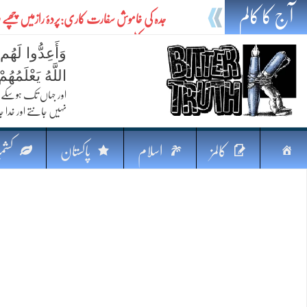
آج کا کالم
جدہ کی خاموش سفارت کاری:پردۂ رازمیں چھپ
امن کاکٹھن سفر
وَأَعِدُّوا لَهُم
ایٹم کا چراغ اور خطرہ کا سایہ
اللَّهُ يَعْلَمُه
تیل،تلواراورتدبر:خلیج کی بدلتی بساط پرپاکستان
اور جہاں تک ہوسکے (
نہیں جانتے اور خدا جا
ایٹم کا نیا افق: طاقت، سیاست اور مشرقِ وسطیٰ 
خطرہ کاتوازن
صفحہ
کالمز
اسلام
پاکستان
کشمی
فکرِ اقبال اورامنِ عالم میں پاکستان کاکردار
اوّل