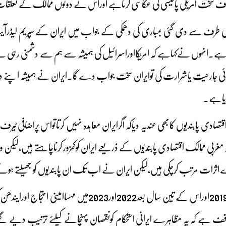
لاف سخت امریکی پالیسی کی عکاسی کرتاہے اوراس نے دونوں ممالک کے تعلقات 
 طرف سے دی گئی بمباری کی دھمکی کے جواب میں ایران کے سپریم لیڈرآیت اللہ
 ہے۔انہوں نےکہاہے کہ امریکااوراسرائیل کی ہمیشہ سے ہم سے دشمنی رہی ہے۔و
 کوئی جارحیت یاشرارت کی توایران سخت جواب دے گا۔ایران نے ہمیشہ اپنے د
دیاہے۔
صادی پابندیوں کابھی عندیہ دیاکہ اگرایران معاہدہ نہیں کرتاتواس پراضافی ٹیرف 
بی ممالک اقتصادی پابندیوں کے ذریعے ایران کوکمزور کرناچاہتے ہیں،لیکن وہ 
ثرات مرتب کرچکی ہیں،لیکن ایران نے اب تک ان پابندیوں کو جھیلتے ہوئے اپن
ایرانی حکام کاکہناہے کہ2019اوراس کے تین سال 
ف ہے کہ یہ مظاہرے ایرانی استحکام کونقصان پہنچانے کیلئے ترتیب دیے گئے