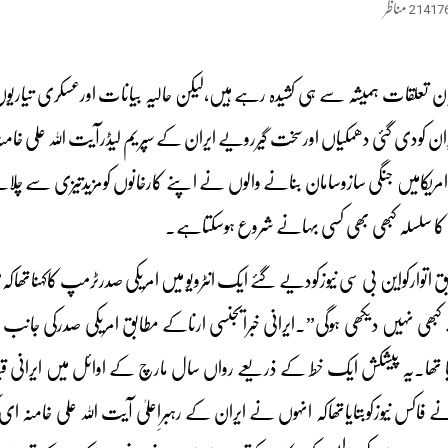
21417
مناظر
ان تعلقات ہمیشہ سے ہی کشیدہ رہے ہیں،لیکن حالیہ بیانات اورعسکری تیاریوں ن
 کودی گئی دھمکیاں اورسخت گیررویے ایران کے سپریم لیڈرآیت اللہ علی خ
امریکامیں جنگی سازوسامان بنانے والوں نے اپنے کارخانوں کومزیدتیزی سے چلان
 کا سلسلہ کبھی بھی کسی بہانے شروع ہوسکتاہے۔
اتوارکواین بی سی نیوزکودیے گئے ایک انٹرویو میں امریکی صدرٹرمپ کاکہناتھاکہ”
یا تھا۔یہ پیشکش ایک خط کے ذریعے رواں سال مارچ کے اوائل میں ایرانی قیا
نے فاکس نیوزکوبتایاتھاکہ انہوں نے ایران کے رہبرِاعلیٰ آیت اللہ علی خا