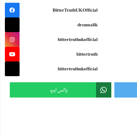
BitterTruthUKOfficial
drsumalik
bittertruthukofficial
bittertruth
bittertruthukofficial
واٹس ایپ
Sami Ullah Malik
·
Live: One of the world's most terrifying battles.
Who won among the small powers?