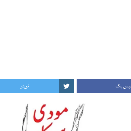
یس بک
ٹویٹر