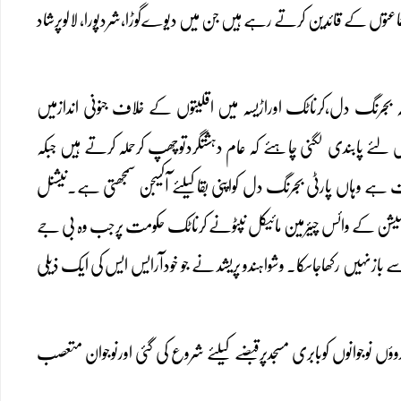
عتوں کے قائدین کرتے رہے ہیں جن میں دیوےگوڑا،شردپورا، لالوپرشاد
بجرنگ دل،کرناٹک اوراڑیسہ میں اقلیتوں کے خلاف جنونی اندازمیں
اس لئے پابندی لگنی چاہئے کہ عام دہشتگردتوچھپ کرحملہ کرتے ہیں جبکہ
ہے وہاں پارٹی بجرنگ دل کواپنی بقاکیلئے آکسیجن سمجھتی ہے۔نیشنل
۔کمیشن کے وائس چیئرمین مائیکل نپٹونے کرناٹک حکومت پرجب وہ بی جے
سے بازنہیں رکھاجاسکا۔ وشواہندو پریشد نے جو خودآرایس ایس کی ایک ذیلی
ؤں نوجوانوں کوبابری مسجدپرقبضے کیلئے شروع کی گئی اورنوجوان متعصب