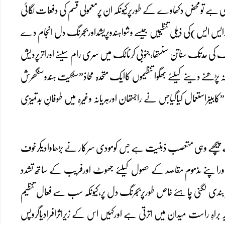
 رہی ہے تومحض دکھاوے کے طورپرکیونکہ ان پرمعمولی قسم کی دفعات لگائی
 (آرایس ایس)کی ذیلی تنظیمیں جیسے وشواہندوپریشداوربجرنگ دل انجام دے
اٹک کی حدتک سناتن سنستھا،جنوبی کرناٹک میں سری رام سینے اوراترپردیش
نہ پڑھنے دینے کیلئے بھگوا تنظیموں کاایک متحدہ محاذ”سنکیت ہندوسنگھرش
ستعمال کیاگیاجس نے راجستھان اورہریانہ وغیرہ میں طوفانِ بدتمیزی
 پیچھے وہی متعصب ذہنیت ہے جس کومودی سرکار نے بڑھاوادیکرخوف
راوراپنے مذموم مقاصد کے حصول کیلئے جھوٹ اورفریب کے ساتھ تشدد
پابندی لگنی چاہئے خاص طورپربجرنگ دل پر،کیونکہ سب سے فعال تنظیم
 راست میدان میں اترتی ہے اورکہیں اس کے زیراثرافرادیاگروپس