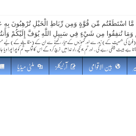
 مَّا اسْتَطَعْتُم مِّن قُوَّةٍ وَمِن رِّبَاطِ الْخَيْلِ تُرْهِبُونَ بِهِ عَد
کا مستقبل
ُمْ وَمَا تُنفِقُوا مِن شَيْءٍ فِي سَبِيلِ اللَّهِ يُوَفَّ إِلَيْكُمْ وَأَنت
فوج کی جمعیت کے) زور سے اور گھوڑوں کے تیار رکھنے سے ان کے (مقابلے کے) لیے مستعد رہو
نتا ہے ہیبت بیٹھی رہے گی۔ اور تم جو کچھ راہ خدا میں خرچ کرو گے اس کا ثواب تم کو پورا پورا دیا جا
ر
بین الاقوامی
آرٹیکلز
ملٹی میڈیا