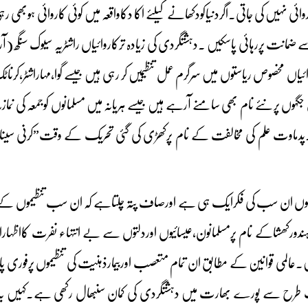
ائی نہیں کی جاتی۔اگردنیاکودکھانے کیلئے اکا دکاواقعہ میں کوئی کاروائی ہوبھی
سے ضمانت پررہائی پاسکیں ۔دہشتگردی کی زیادہ ترکاروائیاں راشٹریہ سیوک سنگھ
یاں مخصوص ریاستوں میں سرگرم عمل تنظیمیں کر رہی ہیں جیسے گوا،مہاراشٹر،کرن
جگہوں پرنئے نام بھی سامنے آرہے ہیں جیسے ہریانہ میں مسلمانوں کوجمعہ کی نماز
ماوت علم کی مخالفت کے نام پرکھڑی کی گئی تحریک کے وقت”کرنی سینا”کابینرا
ی ہوں ان سب کی فکرایک ہی ہے اورصاف پتہ چلتاہے کہ ان سب تنظیموں کے
دورکھشاکے نام پرمسلمانون،عیسائیوں اوردلتوں سے بے انتہاء نفرت کااظہا
۔عالمی قوانین کے مطابق ان تمام متعصب اوربیمارذہنیت کی تنظیموں پرفوری 
 سے پورے بھارت میں دہشتگردی کی کمان سنبھال رکھی ہے۔کہیں یہ براہِ