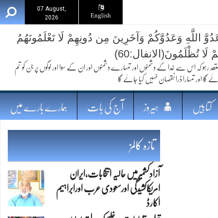
07 August,
English
2026
ُوَّ اللَّهِ وَعَدُوَّكُمْ وَآخَرِينَ مِن دُونِهِمْ لَا تَعْلَمُونَهُمُ
ُمْ لَا تُظْلَمُونَ(الانفال:60)
 کہ اس سے خدا کے دشمنوں اور تمہارے دشمنوں اور ان کے سوا اور لوگوں پر جن کو تم
ئے گا اور تمہارا ذرا نقصان نہیں کیا جائے گا
کتابیں
ہیروز
آج کی بات
ہمارے بارے میں
تازہ کالمز
آزادکشمیرمیں حالیہ انتخابات،ایران
امریکاکشیدگی اورسعودی عرب اورابراہیم
اکارڈ