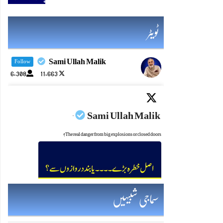
ٹویٹر
Sami Ullah Malik
Follow
6,308
11,663
Sami Ullah Malik
·
The real danger from big explosions or closed doors?
Twitter feed video.
سماجی شبیہیں