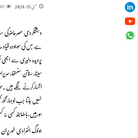
مئی 19, 2024
20
دہشتگردی عصرحاضرکی س
ہے جس کی موجودہ قیادت
پردیدہ دلیری سے ابھی
سینا، سناتن سنستھا،سری
اظہارکرنے لگے ہیں۔مود
نہیں جاتا جب لوجہا،گئورک
ہورہیں،باضابطہ کسی نہ ک
جولوگ انفرادی طورپران 