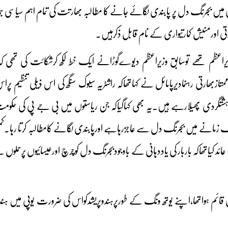
ں بجرنگ دل پر پابندی لگائے جانے کا مطالبہ بھارتت کی تمام اہم سیاسی جما
وتی اورمنیش کمارتیواری کے نام قابل ذکرہیں۔
اعظم تھے توسابق وزیراعظم دیوےگوڑانے ایک خط لکھ کرشکائت کی تھی کہ 
ازبھارتی رہنمادیرپامائل نے کہاتھاکہ راشٹریہ سیوک سنگھ کی اس ذیلی تنظیم پر
تگردی پھیلارہے ہیں۔یہ بھی کہاگیاکہ جن ریاستوں میں بی جے پی کی حکومت 
ایک زمانے میں بجرنگ دل سے عاجزرہاہے اورپابندی لگانے کامطالبہ کرتا رہا
د کیاتھاکہ باربار کی یاددہانی کے باوجودبجرنگ دل کوچرچ اورعیسائیوں پرحملوں 
ل قائم ہواتھا،اپنے یوتھ ونگ کے طورپرہندوپریشدکواس کی ضرورت یوپی میں ہندو