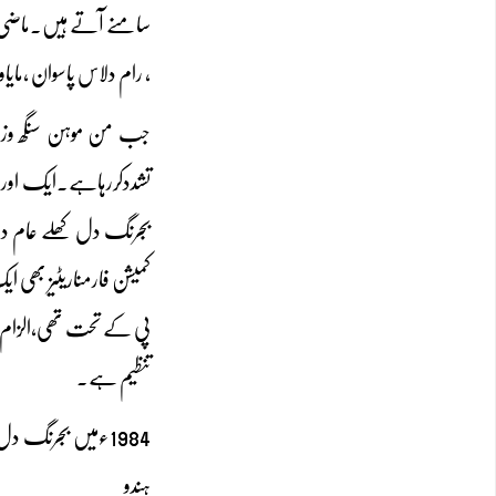
سامنے آتے ہیں۔ماضی می
، رام دلاس پاسوان ،مایا
جب من موہن سنگھ وزیر
تشددکررہاہے۔ایک اورممت
بجرنگ دل کھلے عام دہش
کمیشن فارمناریٹیز بھی 
پی کے تحت تھی،الزام عائ
تنظیم ہے۔
1984ءمیں بجرنگ د
ہندو