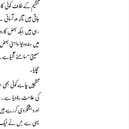
تنظیم کے خلاف کوئی کارو
جاتی ہیں تاکہ وہ آسانی 
رہی ہیں جبکہ بعض کاروائ
میں ہندودیوا واہنی بعض 
سمیتی”سامنے آگیاہے۔پد
مچایا۔
تنظیمیں چاہے کوئی بھ
کی علامت بنادیا ہے۔ہن
اوردہشتگردی کررہے ہیں
یہی ہے جس نے ایک طرح