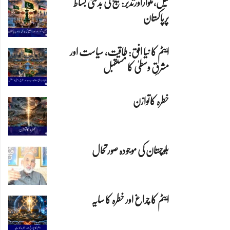
تیل،تلواراورتدبر:خلیج کی بدلتی بساط
پرپاکستان
ایٹم کا نیا افق: طاقت، سیاست اور
مشرقِ وسطیٰ کا مستقبل
خطرہ کاتوازن
بلوچستان کی موجودہ صورتحال
ایٹم کا چراغ اور خطرہ کا سایہ