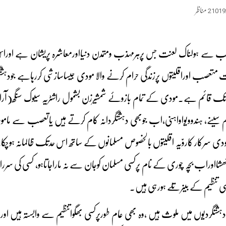
21019
مناظر
ب سے ہولناک لعنت جس پرہرمہذب ومتمدن دنیااورمعاشرہ پریشان ہے اورا
 متعصب اوراقلیتوں پرزندگی حرام کرنے والا مودی جیساسازشی کررہاہے جودہ
 تک قائم ہے۔مودی کے تمام بازوئے شمشیرزن بشمول راشٹریہ سیوک سنگھ(آر
رام سینے، ہندوویواواہنی،اب جوبھی دہشتگردانہ کام کرتے ہیں یاتعصب سے مام
ی سرکار کاروّیہ اقلیتوں بالخصوص مسلمانوں کے ساتھ اس حدتک ظالمانہ ہوچ
ھشااوراب بچہ چوری کے نام پرکسی مسلمان کوجان سے نہ ماراجاتاہو، کسی کی سرراہ پٹ
سی تنظیم کے بینرتلے ہورہی ہیں۔
دہشتگردیوں میں ملوث ہیں ،وہ بھی عام طورپرکسی بھگواتنظیم سے وابستہ ہیں