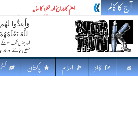
آج کا کالم
ایٹم کا چراغ اور خطرہ کا سایہ
تیل،تلواراورتدبر:خلیج کی بدلتی بساط پرپاکستان
وَأَعِدُّوا لَهُم
ایٹم کا نیا افق: طاقت، سیاست اور مشرقِ وسطیٰ 
اللَّهُ يَعْلَمُه
خطرہ کاتوازن
اور جہاں تک ہوسکے (
نہیں جانتے اور خدا جا
فکرِ اقبال اورامنِ عالم میں پاکستان کاکردار
جہاں ایک لہر دنیا بدل سکتی ہے
صفحہ
کالمز
اسلام
پاکستان
کشمی
پردہ وبیانیہ
اوّل