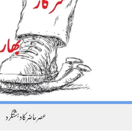
عصرحاضرکادہشتگرد