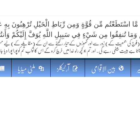
 مَّا اسْتَطَعْتُم مِّن قُوَّةٍ وَمِن رِّبَاطِ الْخَيْلِ تُرْهِبُونَ بِهِ عَد
کا مستقبل
ُمْ وَمَا تُنفِقُوا مِن شَيْءٍ فِي سَبِيلِ اللَّهِ يُوَفَّ إِلَيْكُمْ وَأَنت
فوج کی جمعیت کے) زور سے اور گھوڑوں کے تیار رکھنے سے ان کے (مقابلے کے) لیے مستعد رہو
نتا ہے ہیبت بیٹھی رہے گی۔ اور تم جو کچھ راہ خدا میں خرچ کرو گے اس کا ثواب تم کو پورا پورا دیا جا
ر
بین الاقوامی
آرٹیکلز
ملٹی میڈیا