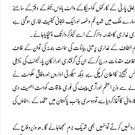
اپنی پارٹی کے کارکنوں کوامریکاکے وائٹ ہاؤس،نیٹوکے دفترکے سامنے
دسارے ملک میں شدیدغم وغصہ اورایک ہیجانی کیفیت طاری ہوگئی ہے
وری غداری کامقدمہ دائرکرکے اسے کیفرکردارتک پہنچایاجائے۔
یم الطاف کے غداری پرمبنی بیانات کی حمائت بندنہ کی توان کے خلاف
لاف مقدمات درج کرکے ان کی گرفتاری اورارکانِ پارلیمنٹ کی نااہلی
 بھیجنے کااعلان کرچکی ہے جبکہ سیکورٹی اداروں اوروفاقی حکومت نے
والے سے وزیر اعظم اورآرمی چیف کی فوری ملاقات کوبہت اہمیت دی
ئی کاآغازکردیاہے تودوسری جانب پاکستان میں متحدہ کے رہنماؤں کی
ردنہیں کرتے توانہیں بھی شریکِ جرم سمجھاجائے گا۔وہ وزیردفاع کے