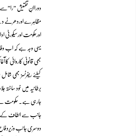
دوراانِ تفتیش ”را”سے 
مظاہرے اوردھرنے دینے
اورحکومت اورسیکورٹی اد
یہی وجہ ہے کہ اب وفاق
بھی قانونی کاروائی کا
کیلئے ریفرنسز بھی شام
برطانیہ میں خود ساختہ
جارہی ہے۔ حکومت نے ای
جانب سے الطاف کے بیا
دوسری جانب وزیردفاع خ