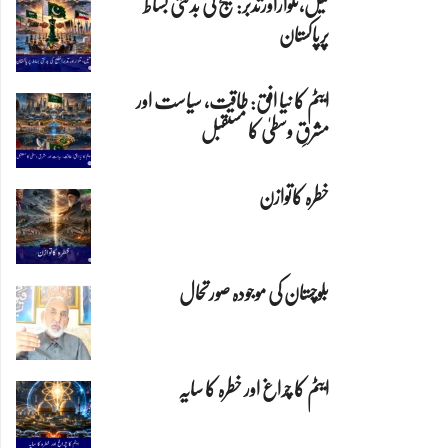
تیل،تلواراورتدبر:خلیج کی بدلتی بساط
پرپاکستان
ایٹم کا نیا افق: طاقت، سیاست اور
مشرقِ وسطیٰ کا مستقبل
خطرہ کاتوازن
بلوچستان کی موجودہ صورتحال
ایٹم کا چراغ اور خطرہ کا سایہ