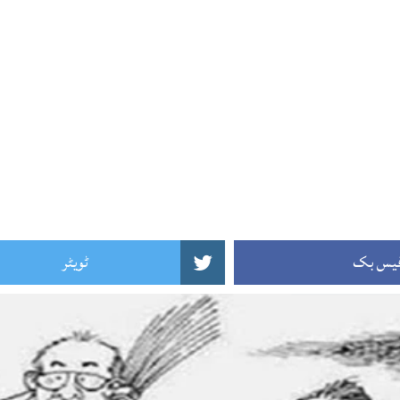
یس بک
ٹویٹر