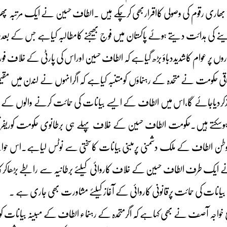
بھاری رقوم کی وصولی کااقراربھی کرچکے ہیں ۔الطاف حسین نے ایک مرتبہ پھر
 کی ہدائت دیتے ہوئے پاکستان میں فوج بھیجنے کامطالبہ کیاہے جس کے بع
اروں پر عوام کاشدیددباؤ بڑھ گیاہے کہ الطاف حسین اوراس کی پارٹی کے خلاف ف
ی حکومت نے متحدہ کے رہنماؤں کومتنبہ کیاہے کہ اگرانہوں نے لندن میں مق
آغازکردیاجائے گا،اس میں الطاف کے ایسے بیانات کی حمائت کرنے والوں کے خ
ل ہوسکتے ہیں۔حکومت الطاف حسین کے خلاف پہلے ہی برطانوی حکومت کوریفرنس
 جلاوطن الطاف کے ملک دشمنی پرمبنی بیانات کاسختی سے نوٹس لیاہے۔اس ح
ک طرف الطاف حسین کے خلاف کاروائی کیلئے برطانیہ سے رابطے بڑھاکرکاروا
نات کی حمائت پرقانونی کاروائی کے آغازکیلئے مشاورت بھی جاری ہے ۔
واجہ آصف نے بھی کہاہے کہ اگرمتحدہ کے رہنماء الطاف کے مبینہ بیانات کو