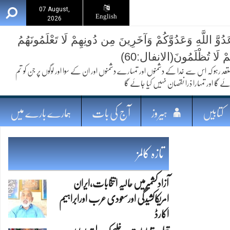
07 August,
English
2026
ُوَّ اللَّهِ وَعَدُوَّكُمْ وَآخَرِينَ مِن دُونِهِمْ لَا تَعْلَمُونَهُمُ
ُمْ لَا تُظْلَمُونَ(الانفال:60)
 کہ اس سے خدا کے دشمنوں اور تمہارے دشمنوں اور ان کے سوا اور لوگوں پر جن کو تم
ئے گا اور تمہارا ذرا نقصان نہیں کیا جائے گا
کتابیں
ہیروز
آج کی بات
ہمارے بارے میں
تازہ کالمز
آزادکشمیرمیں حالیہ انتخابات،ایران
امریکاکشیدگی اورسعودی عرب اورابراہیم
اکارڈ