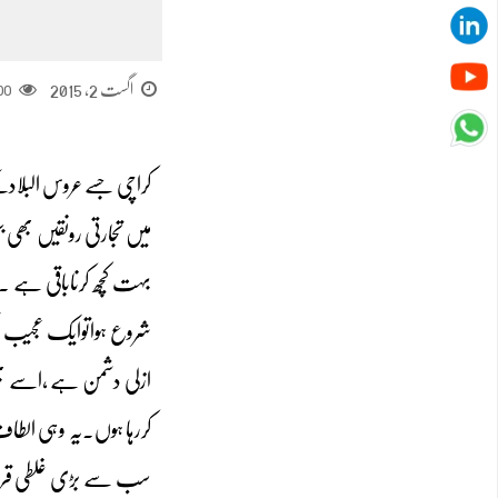
اگست 2, 2015
00
کراچی جسے عروس البلاد
میں تجارتی رونقیں بھی
بہت کچھ کرناباقی ہے ۔
ازلی دشمن ہے ،اسے بھی 
کررہا ہوں۔یہ وہی الطا
سب سے بڑی غلطی قراردین