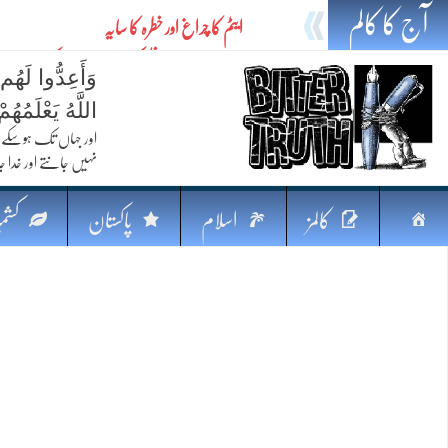
آج کا کالم
ایٹم کا چراغ اور خطرہ کا سایہ
تیل،تلواراورتدبر:خلیج کی بدلتی بساط پرپاکستان
وَأَعِدُّوا لَهُم
ایٹم کا نیا افق: طاقت، سیاست اور مشرقِ وسطیٰ 
اللَّهُ يَعْلَمُه
خطرہ کاتوازن
اور جہاں تک ہوسکے (
نہیں جانتے اور خدا جا
فکرِ اقبال اورامنِ عالم میں پاکستان کاکردار
جہاں ایک لہر دنیا بدل سکتی ہے
صفحہ
کالمز
اسلام
پاکستان
کشمی
پردہ وبیانیہ
اوّل