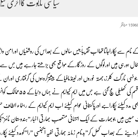
سیاسی تابوت کاآخری کی
1596
مناظر
کے نام سے پکاراجاتاتھااب تقریباً بیس سالوں کے بعداس کی روشنیاں اورام
 بحال ہورہی ہیں اورلوگوں کے روزگارکے مواقع بھی بڑھتے جارہے ہیں جس سے 
جونہی ٹارگٹ کلرز،بھتہ خوروں اور لینڈمافیاکے بیشترگروہوں کی گرفتاری ا
شروع ہواتوایک عجیب قس
مددکیلئے پکاراہے اورپاکستانی عوام کیلئے اب ایم کیوایم کے رہنماء الطاف 
ف حسین ہیں جوبھارت کے ایک انتہائی متعصب بھارتی اخبار”ہندوستان ٹائمز”ک
ے کے بعداب کھل کر”بدنام زمانہ بھارتی خفیہ ایجنسی ”را”کومددکیلئے پکاررہے