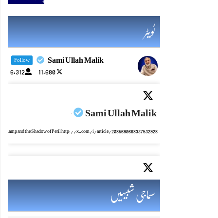
ٹویٹر
Sami Ullah Malik
Follow
6,312
11,680
Sami Ullah Malik
·
mic Lamp and the Shadow of Peril http://x.com/i/article/2085690668337532928
Sami Ullah Malik
·
سماجی شبیہیں
ایٹم کا چراغ اور خطرہ کا سایہ http://x.com/i/article/2085690028282511360