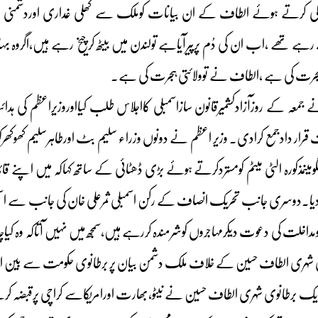
دگی کرتے ہوئے الطاف کے ان بیانات کوملک سے کھلی غداری اوردشمنی کے 
رہے تھے ،اب ان کی دُم پرپیرآیاہے تولندن میں بیٹھ کرچیخ رہے ہیں،اگروہ ب
جرت کی ہے ،الطاف نے توولائتی ہجرت کی ہے۔
نے جمعہ کے روزآزادکشمیرقانون سازاسمبلی کااجلاس طلب کیااوروزیراعظم کی ہدا
ردیا۔دوسری جانب تحریک انصاف کے رکن اسمبلی ثمرعلی خان کی جانب سے اسمبلی
 کومداخلت کی دعوت دیکرمہاجروں کوشرمندہ کررہے ہیں،سمجھ میں نہیں آتاکہ وہ ک
 شہری الطاف حسین کے خلاف ملک دشمن بیان پر برطانوی حکومت سے بین الاقو
 ایک برطانوی شہری الطاف حسین نے نیٹو،بھارت اورامریکاسے کراچی پرقبضہ ک