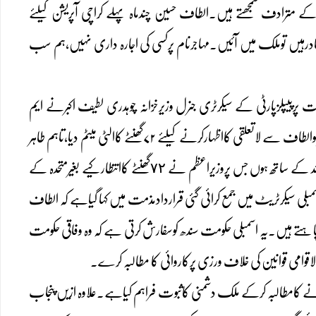
مترادف سمجھتے ہیں۔الطاف حسین چندماہ پہلے کراچی آپریشن کیلئے
ہادرہیں توملک میں آئیں۔مہاجرنام پرکسی کی اجارہ داری نہیں،ہم سب
ئت پرپیپلزپارٹی کے سیکرٹری جنرل وزیرخزانہ چوہدری لطیف اکبرنے ایم
کیوایم کے قائدکے خلاف قرار دادجمع کرادی۔ وزیر اعظم نے دونوں وزراء سلیم بٹ اورطاہرسلیم کھوکھرکوالطاف سے لاتعلقی کااظہارکرنے کیلئے ۷۲گھنٹے کاالٹی میٹم دیا،تاہم طاہر
کھو کھرنے میڈیاسے گفتگومیںمذکورہ الٹی میٹم کومستردکرتے ہوئے بڑی ڈھٹائی کے ساتھ کہاکہ میں اپنے قائد کے ساتھ ہوں جس پروزیراعظم نے ٧٢گھنٹے کاانتطارکیے بغیرمتحدہ کے
 سیکرٹریٹ میں جمع کرائی گئی قراردادمذمت میں کہا گیاہے کہ الطاف
یاچاہتے ہیں۔یہ اسمبلی حکومت سندھ کوسفارش کرتی ہے کہ وہ وفاقی حکومت
امی قوانین کی خلاف ورزی پرکاروائی کا مطالبہ کرے۔
رنے کامطالبہ کرکے ملک دشمنی کاثبوت فراہم کیاہے۔علاوہ ازیں پنجاب