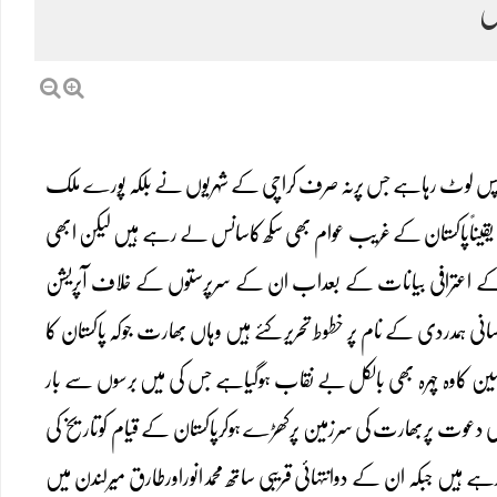
ل
ن واپس لوٹ رہاہے جس پرنہ صرف کراچی کے شہریوں نے بلکہ پورے ملک
یقیناًپاکستان کے غریب عوام بھی سکھ کاسانس لے رہے ہیں لیکن ابھی
وران کے اعترافی بیانات کے بعداب ان کے سرپرستوں کے خلاف آپریشن
م کی کھلبلی مچ گئی ہے جس میں ایم کیوایم نے جہاں دنیاکے ۵۵ممالک کوانسانی ہمدردی کے نام پر خطوط تحریرکئے ہیں وہاں بھارت جوکہ پاکستان کا
حسین کاوہ چہرہ بھی بالکل بے نقاب ہوگیاہے جس کی میں برسوں سے بار
ی دعوت پربھارت کی سرزمین پرکھڑے ہوکرپاکستان کے قیام کوتاریخ کی
 ہیں جبکہ ان کے دوانتہائی قریبی ساتھ محمدانوراورطارق میرلندن میں