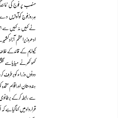
منصب پر فوج کی نمائن
ہرروزفوج کوآوازیں دے 
نے کہیں نہ کہیں سے ہ
ادھروزیراعظم آزادکشمیر
دونوں وزراء کوبرطرف ک
ہندوستان اوراقوام متحدہ
سے رابطہ کرکے برطانوی
قراردادمیں کہاگیاہے کہ