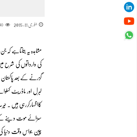
جنوری 11, 2015
40
مشاہدہ یہ بتاتاہے کہ 
گزرنے کے بعد پاکستان ک
لبرل اور ماڈریٹ کہلو
کااظہارکررہی ہیں ۔ حی
سزائے موت دینے کے پان
چین جواس وقت دنیا کی