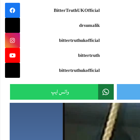
سمندرجتناوسیع ہو،جہازکواتنی ہی مضبوط سمت درکارہوتی ہے۔اور تہذیب جتنی بلند ہو،اسے اتنی ہی گہری بصیرت ک
BitterTruthUKOfficial
#wisdom #knowledge
drsumalik
bittertruthukofficial
Sami Ullah Malik
·
bittertruth
ایران نے امریکی F-15 کی تباہ شدہ باقیات دنیا کے سامنے رکھ دیں!
ایرانی پاسدارانِ انقلاب نے پہلی بار ایسی تصاویر جاری کی ہیں جن میں جنگ کے دوران تباہ ہونے والے امریکی F-15 لڑاکا طیارے کی باقیات نمائش کے لیے رکھی دکھائی گئی
bittertruthukofficial
یہ تصاویر سامنے آنے کے بعد بڑا سوال یہ ہے:
Twitter feed video.
واٹس ایپ