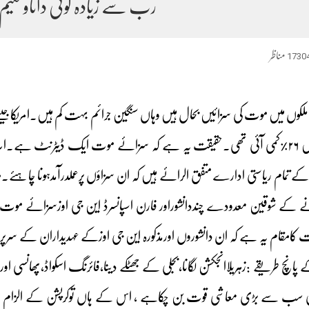
رب سے زیادہ کوئی داناوحکیم
1730
مناظر
جن ملکوں میں موت کی سزائیں بحال ہیں وہاں سنگین جرائم بہت کم ہیں۔ام
کی وارداتوں کی شرح میں ۲۶٪کمی آئی تھی۔حقیقت یہ ہے کہ سزائے موت ایک ڈی
ے تمام ریاستی ادارے متفق الرائے ہیں کہ ان سزاؤں پرعملدرآمدہونا چاہئے۔
انے کے شوقین معدودے چنددانشوراور فارن اسپانسرڈ این جی اوزسزائے مو
رت کامقام یہ ہے کہ ان دانشوروں اورمذکورہ این جی اوزکے عہدیداران کے سر
چ طریقے :زہریلاانجکشن لگانا،بجلی کے جھٹکے دینا،فائرنگ اسکواڈ،پھانسی ا
 سب سے بڑی معاشی قوت بن چکاہے ، اس کے ہاں توکرپشن کے الزام میں 