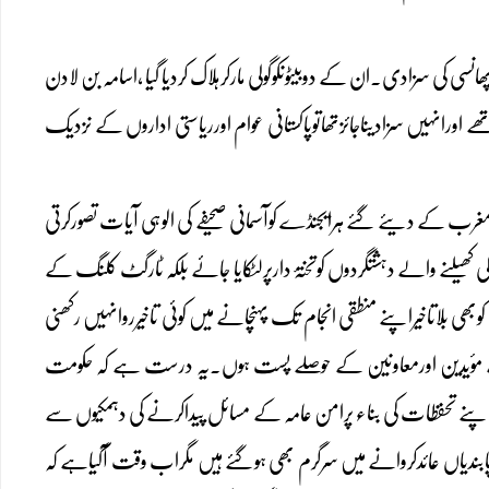
 کی سزادی۔ان کے دوبیٹوںکوگولی مارکرہلاک کردیا گیا ،اسامہ بن لادن
دتھے اورانہیں سزادیناجائزتھاتوپاکستانی عوام اورریاستی اداروں کے نزدیک
رمغرب کے دیئے گئے ہرایجنڈے کوآسمانی صحیفے کی الوہی آیات تصورکرتی
یلنے والے دہشتگردوں کوتختۂ دارپرلٹکایا جائے بلکہ ٹارگٹ کلنگ کے
بھی بلاتاخیراپنے منطقی انجام تک پہنچانے میں کوئی تاخیرروانہیں رکھنی
کے مؤیدین اورمعاونین کے حوصلے پست ہوں۔یہ درست ہے کہ حکومت
ی اپنے تحفظات کی بناء پرامن عامہ کے مسائل پیداکرنے کی دہمکیوں سے
ابندیاں عائدکروانے میں سرگرم بھی ہوگئے ہیں مگراب وقت آگیاہے کہ