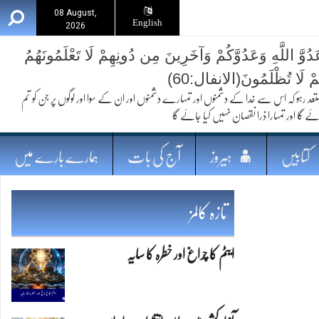
08 August,
English
2026
ُوَّ اللَّهِ وَعَدُوَّكُمْ وَآخَرِينَ مِن دُونِهِمْ لَا تَعْلَمُونَهُمُ
ُمْ لَا تُظْلَمُونَ(الانفال:60)
 کہ اس سے خدا کے دشمنوں اور تمہارے دشمنوں اور ان کے سوا اور لوگوں پر جن کو تم
ئے گا اور تمہارا ذرا نقصان نہیں کیا جائے گا
کتابیں
ہیروز
آج کی بات
ہمارے بارے میں
تازہ کالمز
ایٹم کا چراغ اور خطرہ کا سایہ