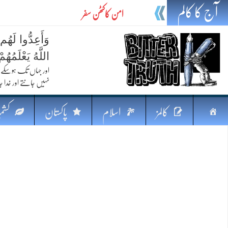
آج کا کالم
امن کاکٹھن سفر
ایٹم کا چراغ اور خطرہ کا سایہ
وَأَعِدُّوا لَهُم
تیل،تلواراورتدبر:خلیج کی بدلتی بساط پرپاکستان
اللَّهُ يَعْلَمُه
ایٹم کا نیا افق: طاقت، سیاست اور مشرقِ وسطیٰ 
اور جہاں تک ہوسکے (
نہیں جانتے اور خدا جا
خطرہ کاتوازن
فکرِ اقبال اورامنِ عالم میں پاکستان کاکردار
صفحہ
کالمز
اسلام
پاکستان
کشمی
جہاں ایک لہر دنیا بدل سکتی ہے
اوّل