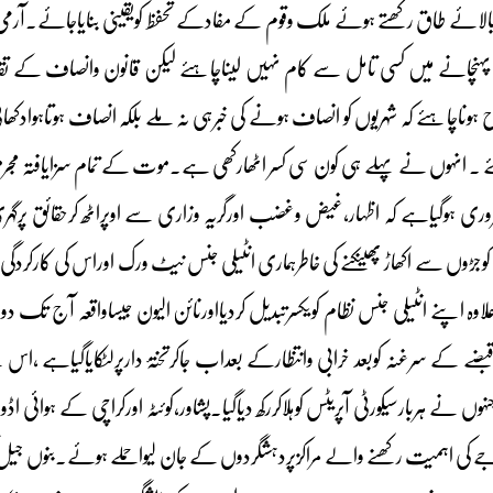
بالائے طاق رکھتے ہوئے ملک وقوم کے مفادکے تحفظ کویقینی بنایاجائے۔آر
پہنچانے میں کسی تامل سے کام نہیں لیناچاہئے لیکن قانون وانصاف کے تق
 ہوناچاہئے کہ شہریوں کو انصاف ہونے کی خبرہی نہ ملے بلکہ انصاف ہوتاہواد
ہئے ۔ انہوں نے پہلے ہی کون سی کسر اٹھارکھی ہے۔موت کے تمام سزایافتہ مجرم
ری ہوگیاہے کہ اظہار،غیض وغضب اورگریہ وزاری سے اوپراٹھ کرحقائق پرگہر
وجڑوں سے اکھاڑ پھینکنے کی خاطرہماری انٹیلی جنس نیٹ ورک اوراس کی کارکردگی
ہ اپنے انٹیلی جنس نظام کویکسرتبدیل کردیااورنائن الیون جیساواقعہ آج تک دوب
کیوپرقبضے کے سرغنہ کوبعد خرابی وانتظارکے بعداب جاکرتختۂ دارپرلٹکایاگیاہ
ہوں نے ہربارسیکورٹی آپریٹس کوہلاکررکھ دیاگیا۔پشاور،کوئٹہ اورکراچی کے ہوائی 
ی اہمیت رکھنے والے مراکزپردہشگردوں کے جان لیواحملے ہوئے۔بنوں جیل کو