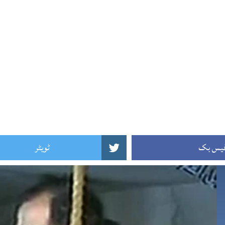
یس بک
ٹویٹر