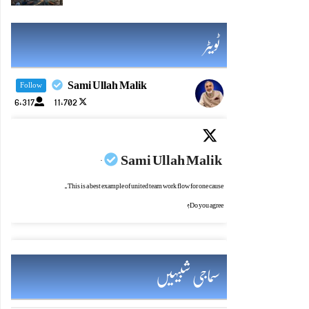
ٹویٹر
Sami Ullah Malik
Follow
6,317
11,702
Sami Ullah Malik
·
This is a best example of united team work flow for one cause.
Do you agree?
سماجی شبیہیں
Sami Ullah Malik
·
یادرکھو! چراغ جتنازیادہ روشن ہو،اس کی حفاظت کی ضرورت بھی اتنی ہی بڑھ جاتی ہے۔