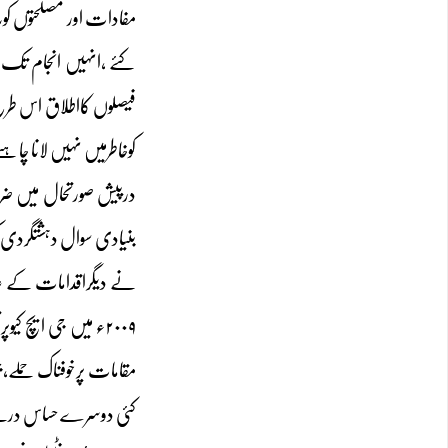
مفادات اور مصلحتوں کو
کئے ،انہیں انجام تک 
فیصلوں کااطلاق اس طرح
کوخاطرمیں نہیں لانا چا
درپیش صورتحال میں ضرو
بنیادی سوال دہشتگردی ک
نے دیگراقدامات کے علاو
۲۰۰۹ء میں جی ایچ 
مقامات پرخوفناک حملے،جن
کئی دوسرے حساس درجے ک