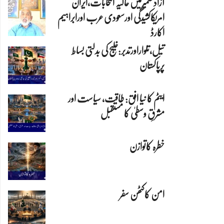
آزادکشمیرمیں حالیہ انتخابات،ایران
امریکاکشیدگی اورسعودی عرب اورابراہیم
اکارڈ
تیل،تلواراورتدبر:خلیج کی بدلتی بساط
پرپاکستان
ایٹم کا نیا افق: طاقت، سیاست اور
مشرقِ وسطیٰ کا مستقبل
خطرہ کاتوازن
امن کاکٹھن سفر