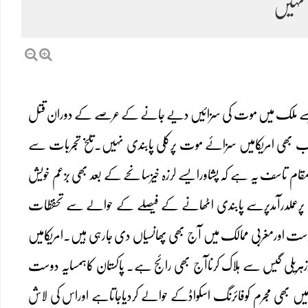
 نہیں
ریکاجیسے ملک میں موت کی سزائیں دیے جانے کے عرصے کے دوران قتل
ٹرنٹ ہے۔اب بھی امریکامیں سزائے موت پرکلی پابندی نہیں۔تلخ تجربات سے
مقام تاسف یہ ہے کہ پشاورایسے لرزہ خیزسانحے کے بعد بھی بزعم خویش
ت پرعملدرآمدپرسے پابندی اٹھانے کے فیصلے کے حوالے سے تحفظات
پرست اورمغربی ممالک میں آج بھی پھانسیاں دی جارہی ہیں۔امریکامیں
ورزہریلی گیس سے ہلاک کرناآج بھی رائج ہے۔ پاکستان کاہمسایہ دوست
بھی مجرم کوفائرنگ اسکواڈکے حوالے کردیاجاتاہے اوراس کی لاش