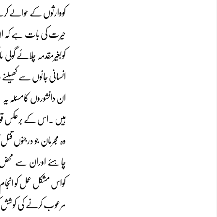
کووارثوں کے حوالے کرن
حیرت کی بات ہے کہ ان د
کوبغیرمقدمہ چلائے گولی م
انسانی جانوں سے کھیلنے
ان دانشوروں کامسئلہ یہ
ہیں ۔اس کے برعکس قوم ک
وہ مجرمان جو درجنوں قتل
چاہئے اوران سے محض ی
کواس مشکل عمل کو انجام
مرعوب کرنے کی کوشش کر