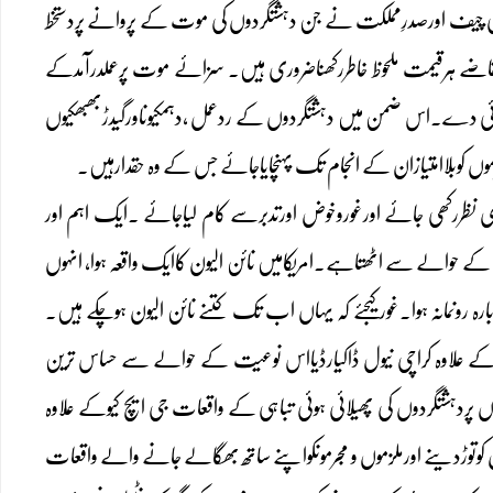
می چیف اورصدرِمملکت نے جن دہشتگردوں کی موت کے پروانے پردستخط
اضے ہرقیمت ملحوظ خاطررکھناضروری ہیں۔ سزائے موت پرعملدرآمدکے
کھائی دے۔اس ضمن میں دہشتگردوں کے ردعمل ،دہمکیوںاورگیدڑبھبھکیوں
وں کوبلاامتیازان کے انجام تک پہنچایاجائے جس کے وہ حقدارہیں۔
ی نظررکھی جائے اورغوروخوض اورتدبرسے کام لیاجائے ۔ایک اہم اور
 کے حوالے سے اٹھتاہے۔امریکامیں نائن الیون کاایک واقعہ ہوا، انہوں
ارہ رونمانہ ہوا۔غورکیجئے کہ یہاں اب تک کتنے نائن الیون ہوچکے ہیں۔
ے ،اس کے علاوہ کراچی نیول ڈاکیارڈیااس نوعیت کے حوالے سے حساس ترین
اڈوں پردہشتگردوں کی پھیلائی ہوئی تباہی کے واقعات جی ایچ کیوکے علاوہ
توڑدینے اورملزموں و مجرموںکواپنے ساتھ بھگالے جانے والے واقعات