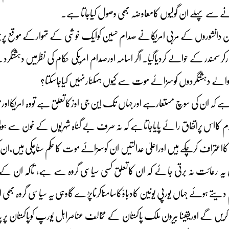
ے سے پہلے ان گولیوں کامعاوضہ بھی وصول کیاجاتا ہے۔
انشوروں کے مربی امریکانے صدام حسین کوایک خوشی کے تہوارکے موقع پرپھانسی
ارکر سمندر کے حوالے کردیاگیا۔ اگر اسامہ اورصدام امریکی حکام کی نظرمیں دہشتگر
 والے دہشتگردوں کوسزائے موت سے کیوں ہمکنارنہیں کیاجاسکتا؟
 ہے کہ ان کی سوچ مستعارہے اورجہاں تک این جی اوزکاتعلق ہے تووہ امریکااو
ااس پراتفاق رائے پایاجاتاہے کہ نہ صرف بے گناہ شہریوں کے خون سے ہولی کھ
 کااعتراف کرچکے ہیں اوراعلیٰ عدالتیں ان کوسزائے موت کا حکم سناچکی ہیں،ان کو
ہ رعائت نہ برتی جائے کہ ان کاتعلق کسی سیاسی گروہ سے ہے، تاکہ ان 
 دیتے ہوئے جہاں یورپی یونین کادباؤکاسامناکرناپڑے گاوہی یہ سیاسی گروہ بھ
یں گے اوریقینا بیرون ملک پاکستان کے مخالف عناصراہل یورپ کوپاکستان پر پ