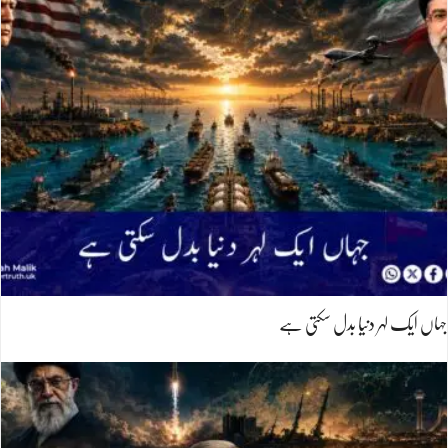
جہاں ایک لہر دنیا بدل سکتی ہے