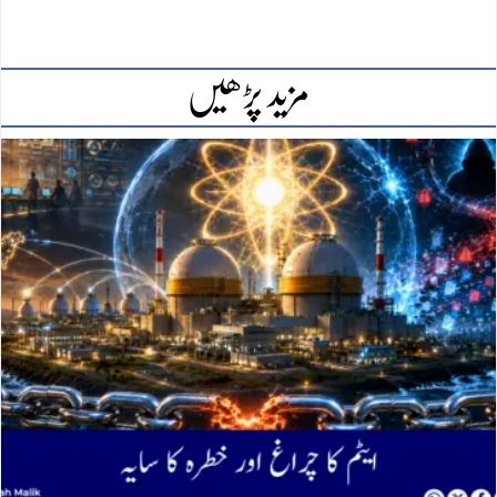
مزید پڑھیں