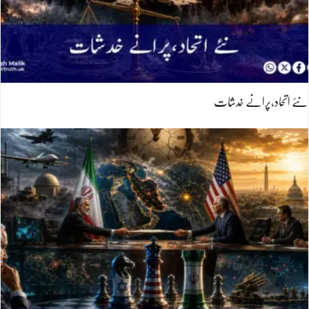
نئے اتحاد،پرانے خدشات