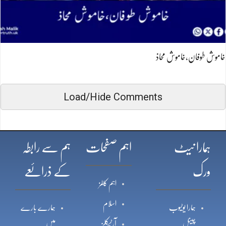
خاموش طوفان،خاموش محاذ
Load/Hide Comments
ہمارا نیٹ
اہم صفحات
ہم سے رابطہ
ورک
کے ذرائعے
اہم کالمز
اسلام
ہمارا یوٹیوب
ہمارے بارے
چینل
میں
آرٹیکلز