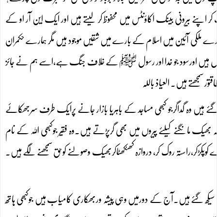
 اپنے بیرونی بینک اکاؤنٹس میں محفوظ کر لیتے ہیں اور ایک این آر او کے
 ملکی آئین میں اسلام کے بارے میں شقیں موجود ہیں مگر ہمارے حکمران
 آئیڈل ہیں اورسود جو خدا اور رسول ﷺ کے خلاف جنگ ہے،اسے ہم نے جائز
 سمجھتے ہیں۔ العیاذ باللہ
ہیں وہ گداگرجو کبھی مساجد کے باہریا بازار جانے پرایک طرف سرجھکائے
بھیک مانگنے کیلئے پیروں میں بھی گرپڑتے ہیں۔وہ فقیر جوکبھی اللہ کے نام
پکڑکر،راستہ روک کر، دروازہ کھٹکھٹاکربھیک وصولنے کوحق سمجھنے لگے ہیں۔
ھی سیکھ گئے ہیں۔آج کے دورمیں وہی پیشہ وربھکاری کامیاب ہیں جوکبھی ہاتھ