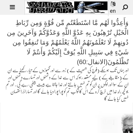
en
وَأَعِدُّوا لَهُم مَّا اسْتَطَعْتُم مِّن قُوَّةٍ وَمِن رِّبَاطِ
الْخَيْلِ تُرْهِبُونَ بِهِ عَدُوَّ اللَّهِ وَعَدُوَّكُمْ وَآخَرِينَ مِن
دُونِهِمْ لَا تَعْلَمُونَهُمُ اللَّهُ يَعْلَمُهُمْ وَمَا تُنفِقُوا مِن
شَيْءٍ فِي سَبِيلِ اللَّهِ يُوَفَّ إِلَيْكُمْ وَأَنتُمْ لَا
تُظْلَمُونَ(الانفال:60)
اور جہاں تک ہوسکے (فوج کی جمعیت کے) زور سے اور گھوڑوں کے تیار رکھنے سے ان
کے (مقابلے کے) لیے مستعد رہو کہ اس سے خدا کے دشمنوں اور تمہارے دشمنوں اور
ان کے سوا اور لوگوں پر جن کو تم نہیں جانتے اور خدا جانتا ہے ہیبت بیٹھی رہے گی۔ اور تم
جو کچھ راہ خدا میں خرچ کرو گے اس کا ثواب تم کو پورا پورا دیا جائے گا اور تمہارا ذرا نقصان
نہیں کیا جائے گا