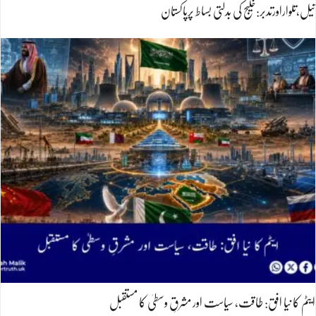
تیل،تلواراورتدبر:خلیج کی بدلتی بساط پرپاکستان
ایٹم کا نیا افق: طاقت، سیاست اور مشرقِ وسطیٰ کا مستقبل