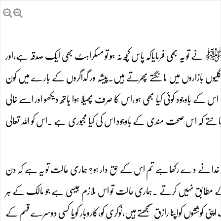
ﷺ نے تو یہ بھی فرمایاکہ پاس کچھ نہ ہو تو مسکراہٹ بھی ایک صدقہ ہے،اور
مگر گلیوں بازاروں میں مانگتے پھرتے ہیں۔پیشہ ور گداگروں کے بارے میں کون
اس کے باوجود کوئی کیا بھی ہو ،اس کا صرف پھیلا ہوا ہاتھ دیکھو اور اسے خالی
تے کہ اس صحت مندی کے باوجود اس کی کیا مجبوری ہے ۔اس کو اللہ تعالی
ں جو خدا نے دے رکھا ہے تم اس کے حق دار ہو؟ ہماری حالت تو یہ ہے کہ دن
کے مطابق نہیں کرتے ۔ہماری حالت تو اس ملازم جیسی ہے جو مالک کے ہر
ت اپنی کوششوں کواپنا رازق سمجھتے ہیں،نوکری کو،کاروبار کویا کسی دوسرے قسم کے