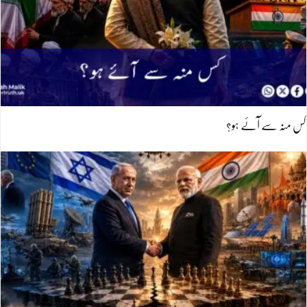
کس منہ سے آئے ہو؟