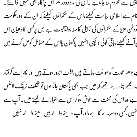
یتوں سے محروم رہ جاتاہے۔اس کی مددتودور ہم اس پرنگاہ بھی نہیں ڈالتے۔
ا مقام ہے اسلامی ریاست کیلئے،اس کے حکمرانوں کیلئے کہ ان کے دورحکومت
وطنِ عزیزکے حکمرانوں کی نااہلی کامنہ بولتاثبوت ہے جس پرکسی کادھیان اس
 پرآنے کیلئے،باقی کوئی دلچسپی انہیں پاکستان یااس کے مسائل کوحل کرنے میں
ہے؟ہم عورت کو طوائف بناتے ہیں،لطف اندوز ہوتے ہیں اور پھر اسے گرفتار
ھے بتا رہے تھے کہ میں جب بھی پاکستان جاتا ہوں تو مختلف ٹریفک لائٹس
ر بیچ رہا ہے وہ اس کی محنت سے خوش ہو کر اس سے اخبار لے لیتے ہیں۔آپ سے
 آپ کا نہیں،کسی دوسرے کا ہے،اور آپ دینے والے ہیں لینے والے نہیں۔