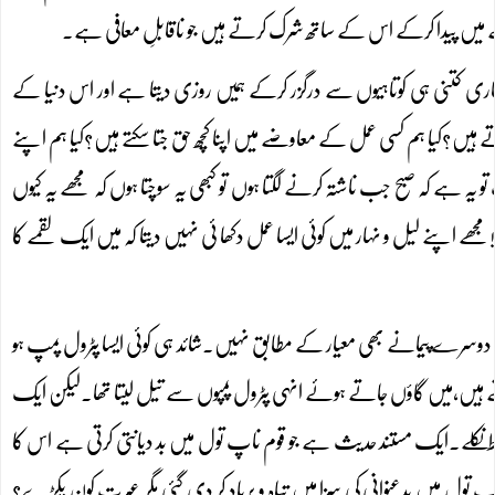
ے میں پیدا کرکے اس کے ساتھ شرک کرتے ہیں جو ناقابلِ معافی ہے۔
اری کتنی ہی کوتاہیوں سے درگزر کرکے ہمیں روزی دیتا ہے اور اس دنیا کے
یں؟کیا ہم کسی عمل کے معاوضے میں اپنا کچھ حق جتا سکتے ہیں؟کیا ہم اپنے
 ہے کہ صبح جب ناشتہ کرنے لگتا ہوں تو کبھی یہ سوچتا ہوں کہ مجھے یہ کیوں
ے لیل و نہار میں کوئی ایسا عمل دکھا ئی نہیں دیتا کہ میں ایک لقمے کا
وسرے پیمانے بھی معیار کے مطابق نہیں۔شائد ہی کوئی ایسا پٹرول پمپ ہو
یں،میں گاؤں جاتے ہوئے انہی پٹرول پمپوں سے تیل لیتا تھا۔لیکن ایک
غلط نکلے۔ایک مستند حدیث ہے جو قوم ناپ تول میں بد دیانتی کرتی ہے اس کا
 تول میں بدعنوانی کی سزا میں تباہ و برباد کر دی گئی مگر عبرت کون پکڑے؟