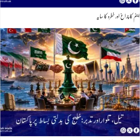
ایٹم کا چراغ اور خطرہ کا سایہ