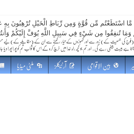
 مَّا اسْتَطَعْتُم مِّن قُوَّةٍ وَمِن رِّبَاطِ الْخَيْلِ تُرْهِبُونَ بِهِ عَد
کا مستقبل
ُمْ وَمَا تُنفِقُوا مِن شَيْءٍ فِي سَبِيلِ اللَّهِ يُوَفَّ إِلَيْكُمْ وَأَنت
فوج کی جمعیت کے) زور سے اور گھوڑوں کے تیار رکھنے سے ان کے (مقابلے کے) لیے مستعد رہو
نتا ہے ہیبت بیٹھی رہے گی۔ اور تم جو کچھ راہ خدا میں خرچ کرو گے اس کا ثواب تم کو پورا پورا دیا جا
ر
بین الاقوامی
آرٹیکلز
ملٹی میڈیا