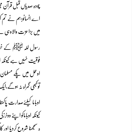
چودہ صدیاں قبل قرآن مجی
اے انسانو!ہم نے تم ک
میں بڑا عزت والاوہی ہ
رسول للہ ﷺ کے خطبہ ح
فوقیت نہیں ہے کیونکہ 
اوعمل میں پکے مسلمان
توکبھی گمراہ نہ ہوگے،
اوباما کیلئےصدارت پاکس
کیونکہ اوباماکو اپنے ووٹ
ہ سمجھنا شروع کردیا اور 