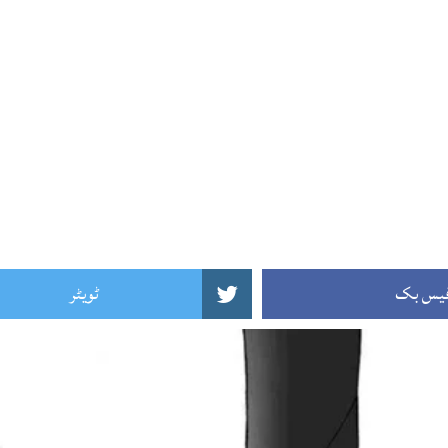
یس بک
ٹویٹر