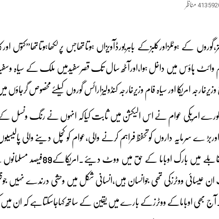
413592
مناظر
یشتر،گوروں کے ہوٹلزاورکلبزکے باہربورڈآویزاں ہوتاتھاجس پرلکھاہوتاتھا”کت
 وائٹ ہاؤس میں داخل ہوا،اورآٹھ سال تک قصرسفیدمیں ملک کے سیاہ وسفیدکا
 وزیرخارجہ امریکا اور سیاہ فام وزیرخارجہ کنڈولیزارائس گوروں کیلئےمخصوص گرجا
رگورے امریکی عوام نے اس الیکشن میں ثابت کیاکہ انہوں نے رنگ ونسل کے ت
بڑ ے سرمایہ داروں کوتحفظ فراہم کرنے والی،عوام کو کچل دینے والی پالیس
 ان عیسائی ووٹرزکی تھی جوانسان ہیں،انسانی شکل میں وحشی درندے نہیں جوظ
ھی اوباماکے ووٹرزکے بارے میں یقین کے ساتھ کہاجاسکتاہے کہ ان میں ک