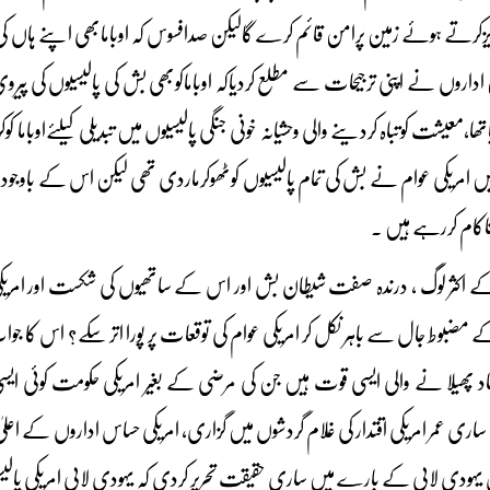
تے ہوئے زمین پرامن قائم کرے گالیکن صدافسوس کہ اوبامابھی اپنے ہاں ک
اداروں نے اپنی ترجیحات سے مطلع کردیاکہ اوباماکوبھی بش کی پالیسیوں کی پیروی
یں امریکی عوام نے بش کی تمام پالیسیوں کوٹھوکرماردی تھی لیکن اس کے باوج
ناکام کررہے ہیں ۔
اکثر لوگ ، درندہ صفت شیطان بش اور اس کے ساتھیوں کی شکست اور امریکی عوا
بوط جال سے باہر نکل کر امریکی عوام کی توقعات پر پورا اتر سکے؟ اس کا ج
اد پھیلا نے والی ایسی قوت ہیں جن کی مرضی کے بغیر امریکی حکومت کوئی ایسی 
ی لابی کے بارے میں ساری حقیقت تحریر کردی کہ یہودی لابی امریکی پالیسیوں 