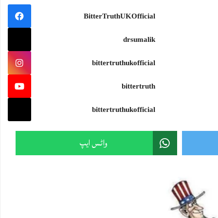
BitterTruthUKOfficial
drsumalik
bittertruthukofficial
bittertruth
bittertruthukofficial
واٹس ایپ
Sami Ullah Malik
·