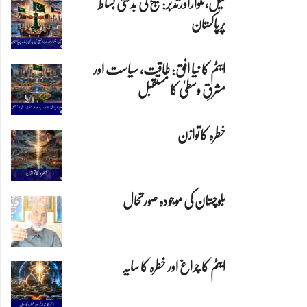
تیل،تلواراورتدبر:خلیج کی بدلتی بساط
پرپاکستان
ایٹم کا نیا افق: طاقت، سیاست اور
مشرقِ وسطیٰ کا مستقبل
خطرہ کاتوازن
بلوچستان کی موجودہ صورتحال
ایٹم کا چراغ اور خطرہ کا سایہ