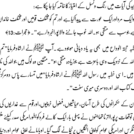
د کی آیات میں رنگ ونسل کے امتیازکا خاتمہ کیا جا چکا ہے:
وایک مرداورایک عورت سے پیداکیاہے اورتم کومختلف قومیں اورمختلف خان
ے جوسب سے متقی ہو۔اللہ خوب جاننے والاپوراخبردارہے”۔ ﴿حجرات:13﴾
جتہ الوداع میں بھی یہ یاد دہانی موجودہے۔آپ ﷺنے ارشادفرمایا”تم سب ا
اللہ کے نزدیک وہی باعزت ہے جوزیادہ متقی ہو”۔متقین وہ لوگ ہیں جو اللہ 
 ہیں۔اسی خطبہ میں رسول اللہﷺنے ارشادفرمایا”میں تمہارے پاس دومرکز
ایک کتاب اللہ اوردوسری میری سنت”۔
تان کے حکمرانوں کی طرح آسان،عیاشیوں،فضول خرچیوں،اورقوم سے غداریوں کی م
رزکی توقعات پرپورااترناتھاجنہوں نے پہلی بار ایک کالے فردکوبطورامریکی صدرکیلئے م
کانگرس اورامریکی عوام کواپنی انگلیوں پرنچانے لگ گیا۔اوبامانے اپنی عوام اوردن