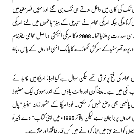
ی نمک کی کان میں داخل ہوتے ہی نمک بن گئے اورانہیں قصرسفیدمیں
 کرناہوگی جبکہ امریکی عوام نے”تبدیلی کے بینر”ہاتھوں میں لئے امریکی
الیکشن میں بھرپورحصہ لیاتھا،معیشت کوتباہ کردینے والی وحشیانہ خونی جنگی پالیسیوں میں تبدیلی کیلئےاوباما کوکرسی صدارت پربٹھایاتھا۔ 2008ءکاامریکی الیکشن دراصل عوامی ریفرنڈم
ود درپردہ قصرسفیدکے سرکش گھوڑے کاچابک انہی اداروں کے پاس رہاجو
م کی فتح پر خوش تھے لیکن سوال ہے کیا اوباما امریکا میں پھیلا ئے
واب نفی میں ہے۔ پینٹا گون اور وائٹ ہاؤس کے اندر یہودی ایک مضبوط
پالیسی بھی وضع نہیں کر سکتی۔ خود امریکا کے مشہور زمانہ سینیٹر ”پال
فنڈلے” جنہوں نے اپنی ساری عمر امریکی اقتدار کی غلام گردشوں میں گزاری، امریکی حساس اداروں کے اعلیٰ عہدوں پر براجمان رہے لیکن بالآخر 1985ء میں اپنی کتاب” دے ڈئیر ٹو
کو اپنے حق میں تیار کروانے میں کس قدر طاقتور اور مؤثر ہے۔