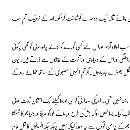
دان بنائے تاکہ ایک دوسرے کوشناخت کرسکو۔اللہ کے نزدیک تم سب
ولادِآدم ہو،اس لئے کسی گورے کو کالے پراورعربی کوعجمی پرکوئی
کی ناراضگی اوراس کے دنیاوی اورآخرت کے عذابوں سے ڈرتے ہیں،ایمان
ثقل چھوڑے جارہاہوں۔اگرتم انہیں مضبوطی کے ساتھ تھامے رہوگے
انندنہیں تھی۔ امریکی صدارتی کرسی اوباماکیلئےایک امتحان ثابت ہوئی
نتخب کیا۔ایسانہیں ہواکہ بش کی طرح اوبامانے خودکوامریکااوردنیابھرکاشہنشا
یابھرکے پرامن لوگوں سے یہ وعدہ کیاکہ زمین پرجگہ جگہ انسانوں کاقتل عام