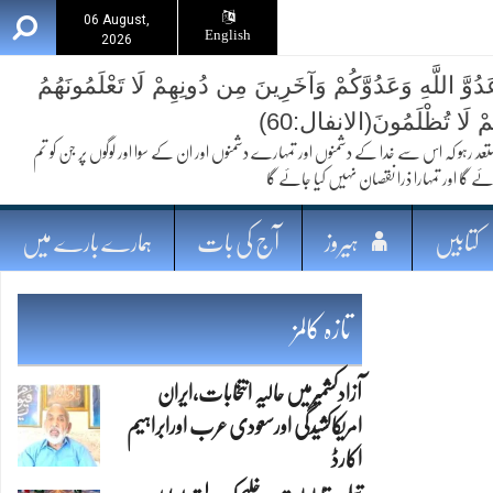
06 August,
English
2026
ُوَّ اللَّهِ وَعَدُوَّكُمْ وَآخَرِينَ مِن دُونِهِمْ لَا تَعْلَمُونَهُمُ
ُمْ لَا تُظْلَمُونَ(الانفال:60)
 کہ اس سے خدا کے دشمنوں اور تمہارے دشمنوں اور ان کے سوا اور لوگوں پر جن کو تم
ئے گا اور تمہارا ذرا نقصان نہیں کیا جائے گا
کتابیں
ہیروز
آج کی بات
ہمارے بارے میں
تازہ کالمز
آزادکشمیرمیں حالیہ انتخابات،ایران
امریکاکشیدگی اورسعودی عرب اورابراہیم
اکارڈ