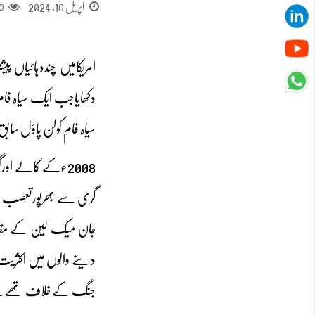
اپریل 16, 2024
0
امریکامیں چنددہائیاں پ
دکھایاجب ایک سیاہ فام
سیاہ فام کولن پاؤل سابق
2008ءکے کالے او
گری سے بھرپورتعصب اور
دینے والوں میں اکثریت
جنگ کے خلاف تھے۔آج ب