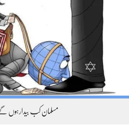
مسلمان کب بیدارہوں گے