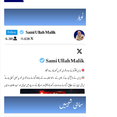
ٹویٹر
Sami Ullah Malik
Follow
6,301
11,638
Sami Ullah Malik
·
ایران کا آبنائے ہرمز فوری طور پر کھولنے سے انکار
ایران نے واضح کیا ہے کہ عمان کے ساتھ معاہدے کے باوجود آبنائے ہرمز فوری طور پر نہیں کھولی جائے گی۔
ایرانی میڈیا کے مطابق، آبنائے ہرمز دوبارہ کھولنے کا فیصلہ امریکا کے رویے میں تبدیلی اور مبینہ خلاف ورزیوں کی ا
Twitter feed video.
سماجی شبیہیں