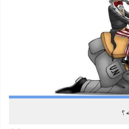
Russia launched 39 missiles at Ukraine.
39 hit their targets, ZERO shot down.
Twitter feed video.
 ؟
Sami Ullah Malik
·