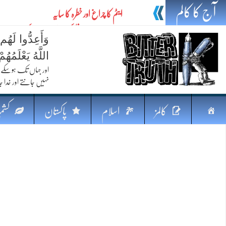
آج کا کالم
ایٹم کا چراغ اور خطرہ کا سایہ
تیل،تلواراورتدبر:خلیج کی بدلتی بساط پرپاکستان
وَأَعِدُّوا لَهُم
ایٹم کا نیا افق: طاقت، سیاست اور مشرقِ وسطیٰ 
اللَّهُ يَعْلَمُه
خطرہ کاتوازن
اور جہاں تک ہوسکے (
نہیں جانتے اور خدا جا
فکرِ اقبال اورامنِ عالم میں پاکستان کاکردار
جہاں ایک لہر دنیا بدل سکتی ہے
صفحہ
کالمز
اسلام
پاکستان
کشمی
پردہ وبیانیہ
اوّل