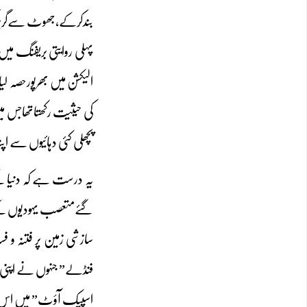
بندکرکے،جھوٹ سےگریزکر
پہلی روایتی بریفنگ میں 
کی حیثیت رکھتاتھاجس م
پچھلی کئی دہائیوں سے اپ
یہ درست ہے کہ دنیا کے 
گئےمتعصب یہودیوں کے مض
سازشی زمین پر فتنہ و فس
اسپیک آؤٹ” میں اس یہود