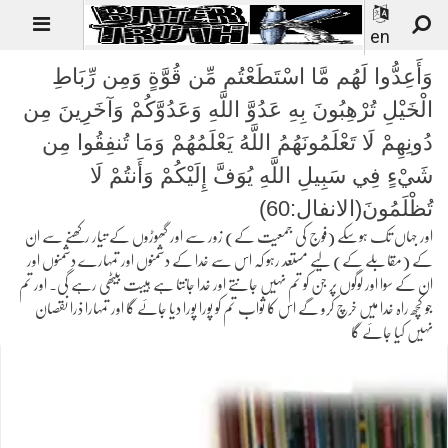
en
وَأَعِدُّوا لَهُم مَّا اسْتَطَعْتُم مِّن قُوَّةٍ وَمِن رِّبَاطِ
الْخَيْلِ تُرْهِبُونَ بِهِ عَدُوَّ اللَّهِ وَعَدُوَّكُمْ وَآخَرِينَ مِن
دُونِهِمْ لَا تَعْلَمُونَهُمُ اللَّهُ يَعْلَمُهُمْ وَمَا تُنفِقُوا مِن
شَيْءٍ فِي سَبِيلِ اللَّهِ يُوَفَّ إِلَيْكُمْ وَأَنتُمْ لَا
تُظْلَمُونَ(الانفال:60)
اور جہاں تک ہوسکے (فوج کی جمعیت کے) زور سے اور گھوڑوں کے تیار رکھنے سے ان
کے (مقابلے کے) لیے مستعد رہو کہ اس سے خدا کے دشمنوں اور تمہارے دشمنوں اور
ان کے سوا اور لوگوں پر جن کو تم نہیں جانتے اور خدا جانتا ہے ہیبت بیٹھی رہے گی۔ اور تم
جو کچھ راہ خدا میں خرچ کرو گے اس کا ثواب تم کو پورا پورا دیا جائے گا اور تمہارا ذرا نقصان
نہیں کیا جائے گا