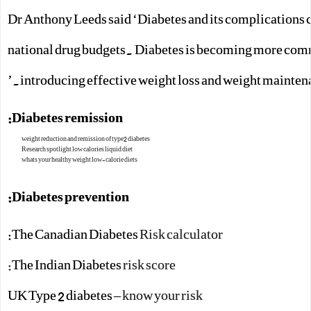
Dr Anthony Leeds said ‘Diabetes and its complications 
national drug budgets. Diabetes is becoming more commo
introducing effective weight loss and weight mainten
Diabetes remission:
weight reduction and remission of type2 diabetes
Research spotlight low calories liquid diet
whats your healthy weight low-calorie diets
Diabetes prevention:
:
The Canadian Diabetes
Risk calculator
The Indian Diabetes
risk score:
UK Type 2 diabetes –
know your risk