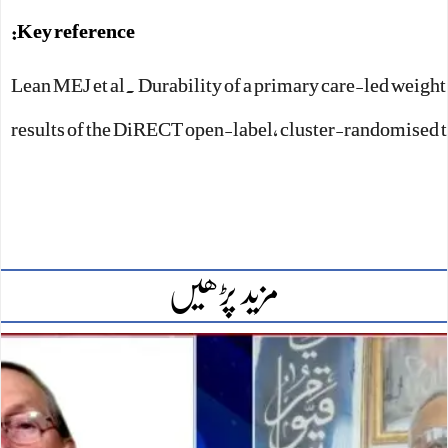
Key reference:
Lean MEJ et al. Durability of a primary care-led weigh
results of the DiRECT open-label, cluster-randomised 
مزید پڑھیں