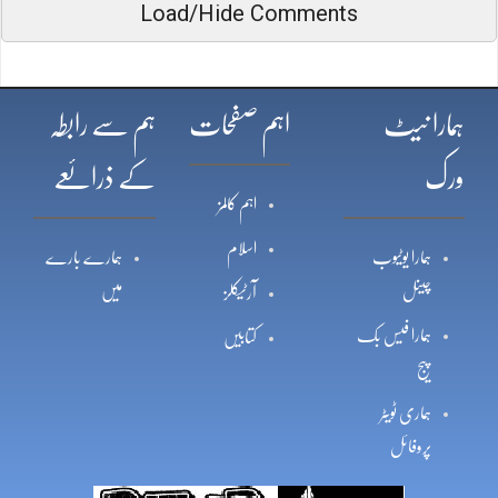
Load/Hide Comments
ہمارا نیٹ
اہم صفحات
ہم سے رابطہ
ورک
کے ذرائعے
اہم کالمز
اسلام
ہمارا یوٹیوب
ہمارے بارے
چینل
میں
آرٹیکلز
ہمارا فیس بک
کتابیں
پیج
ہماری ٹویٹر
پروفائل