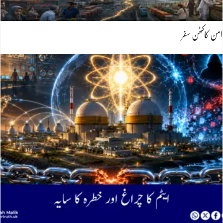
امن کاکٹھن سفر