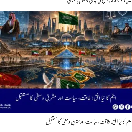
تیل،تلواراورتدبر:خلیج کی بدلتی بساط پرپاکستان
ایٹم کا نیا افق: طاقت، سیاست اور مشرقِ وسطیٰ کا مستقبل