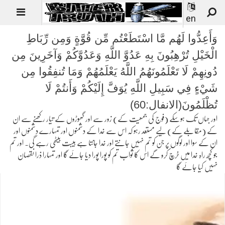
en
وَأَعِدُّوا لَهُم مَّا اسْتَطَعْتُم مِّن قُوَّةٍ وَمِن رِّبَاطِ
الْخَيْلِ تُرْهِبُونَ بِهِ عَدُوَّ اللَّهِ وَعَدُوَّكُمْ وَآخَرِينَ مِن
دُونِهِمْ لَا تَعْلَمُونَهُمُ اللَّهُ يَعْلَمُهُمْ وَمَا تُنفِقُوا مِن
شَيْءٍ فِي سَبِيلِ اللَّهِ يُوَفَّ إِلَيْكُمْ وَأَنتُمْ لَا
تُظْلَمُونَ(الانفال:60)
اور جہاں تک ہوسکے (فوج کی جمعیت کے) زور سے اور گھوڑوں کے تیار رکھنے سے ان
کے (مقابلے کے) لیے مستعد رہو کہ اس سے خدا کے دشمنوں اور تمہارے دشمنوں اور
ان کے سوا اور لوگوں پر جن کو تم نہیں جانتے اور خدا جانتا ہے ہیبت بیٹھی رہے گی۔ اور تم
جو کچھ راہ خدا میں خرچ کرو گے اس کا ثواب تم کو پورا پورا دیا جائے گا اور تمہارا ذرا نقصان
نہیں کیا جائے گا