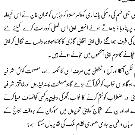
بھی قسم کی دہمکی یاغداری کویکسر مسترد کردیاجس کوعمران خان نے اس فیصلے
شمنٹ پراپنادبا ؤ بڑھاتے ہوئے انہیں اپنی اس غلطی کودرست کرنے کیلئے نئے
 طرف بھاگنے والی اپنی انتخابی گاڑی کاکانٹاموجودہ دلدل سے نکال کر اپنی
پہنچانے کاعزم اپنی آنکھوں میں سجائے ہوئے ہیں۔
اہام لنکن آنکلااورآج واشنگٹن میں صرف اسی کامجسمہ ہے، مصلحت کوش اشرافیہ
جواس خواب کو لیکرآگے بڑھے گاجومصلحت پسند لیڈروں اورطاقتوراشرافیہ
 اضطراب کوختم کرنے کا خواب،گھرکی دہلیزپرہرکسی کوانصاف مہیا کرنے
اوراوران کے احتجاج کواپنی تحریروں میں سموکران کے بروقت نتائج کے
ہاں واقعی یہ جاری جمہوری نظام ملک کی تقدیربدل سکتاہے؟