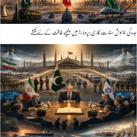
جدہ کی خاموش سفارت کاری:پردۂ رازمیں چھپے طاقت کےنئےنقشے