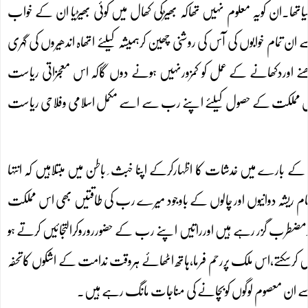
تھا۔ان کویہ معلوم نہیں تھاکہ بھیڑکی کھال میں کوئی بھیڑیا ان کے خواب
ام خوابوں کی آس کی روشنی چھین کرہمیشہ کیلئے اتھاہ اندھیروں کی گہری
نے اوردکھانے کے عمل کو کمزورنہیں ہونے دوں گاکہ اس معجزاتی ریاست
ہم نے اس مملکت کے حصول کیلئے اپنے رب سے اسے مکمل اسلامی وفلاحی ریاست
ہری اثاثوں کے بارے میں خدشات کا اظہارکرکے اپنا خبث ِ باطن میں مبتلاہیں کہ انتہا
ام ریشہ دوانیوں اور چالوں کے باوجود میرے رب کی طاقتیں بھی اس مملکت
رمضطرب گزر رہے ہیں اورراتیں اپنے رب کے حضورروروکرالتجائیں کرتے ہو
کرسکتے،اس ملک پررحم فرما،ہاتھ اٹھائے ہروقت ندامت کے اشکوں کاتحفہ
ان معصوم لوگوں کوبچانے کی مناجات مانگ رہے ہیں۔