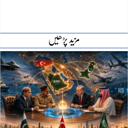
مزید پڑھیں