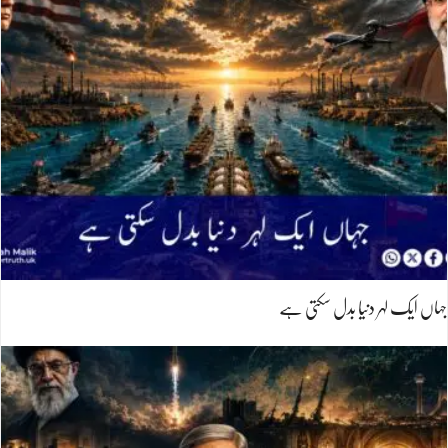
جہاں ایک لہر دنیا بدل سکتی ہے