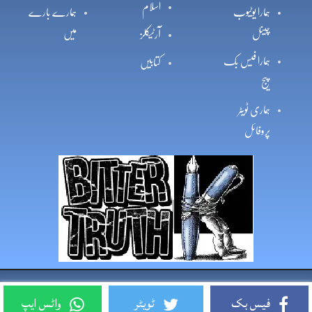
اسلام
ہمارا یوٹیوب
ہمارے بارے
چینل
میں
آرٹیکلز
ہمارا فیس بک
کتابیں
پیج
ہماری ٹویٹر
پروفائل
Copyright © 2026, Bittertruth All Rights Reserved
فیس بک
ٹویٹر
واٹس ایپ