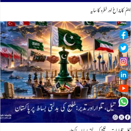
ایٹم کا چراغ اور خطرہ کا سایہ