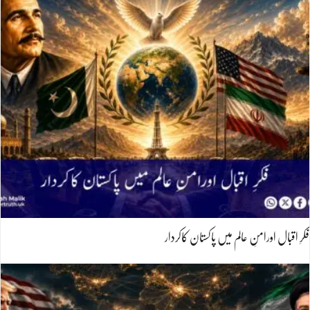
فکرِ اقبال اورامنِ عالم میں پاکستان کاکردار