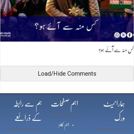
کس منہ سے آئے ہو؟
Load/Hide Comments
ہمارا نیٹ
اہم صفحات
ہم سے رابطہ
ورک
کے ذرائعے
اہم کالمز