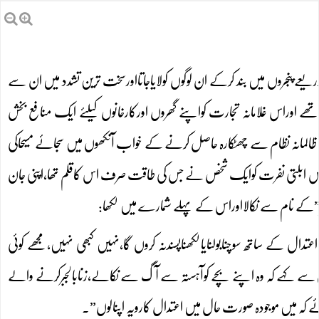
 ذریعے پنجروں میں بند کرکے ان لوگوں کولایاجاتااورسخت ترین تشدد میں ان سے
ھے اوراس غلامانہ تجارت کواپنے گھروں اورکارخانوں کیلئے ایک منافع بخش
المانہ نظام سے چھٹکارہ حاصل کرنے کے خواب آنکھوں میں سجائے مسیحاکی
ھی۔اس ابلتی نفرت کوایک شخص نے جس کی طاقت صرف اس کاقلم تھا،اپنی جان
ٹر”کے نام سے نکالااوراس کے پہلے شمارے میں لکھا:
ل کے ساتھ سوچنابولنایالکھناپسندنہ کروں گا،نہیں کبھی نہیں،مجھے کوئی
ں سے کہے کہ وہ اپنے بچے کوآہستہ سے آگ سے نکالے،زنابالجبرکرنے والے
ے کہ میں موجودہ صورت حال میں اعتدال کارویہ اپنالوں”۔