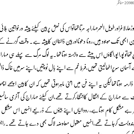
2098
مناظر
ھا،لاغراورطویل العمرمہاراجہ مرتاتھاتواس کی نعش پربین کیلئے پیشہ ورخواتین بلا
تین ابھی تک موجود ہیں،رونا دھونااوربین ڈالناان کاپیشہ ہے۔ وقت گزرنے ک
ھاتو پورا پوراگاؤں اس پیشے سے وابستہ ہوتاتھا۔یہ لوگ مرگ سے پہلے ہی مہا
 آسمان سرپراٹھالیتی تھیں،فرطِ غم سے اپنے بال نوچتیں،اپنے سرمیں خاک ڈالت
ڈارمہ ہوتاتھالیکن یہ اپنے فن میں اتنی ماہرہوتی تھیں کہ ان کابین اچھے اچھوں
سے مہاراج کے انتقال کاانتظارکرتے تھے،ان کیلئے مہاراج کی آخری سانسیں 
ر ہے مشکل کام ہوتاہے، رودالیاں اپنے بینوں کے ذریعے انہیں اس مشکل سے
ابندوبست کرجاتے تھے،انہیں معقول معاوضہ لاگ بھی دے جاتے تھے۔راجستھ