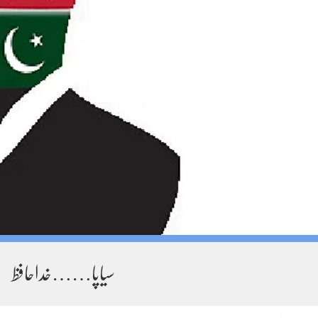
سیاپا……خداحافظ