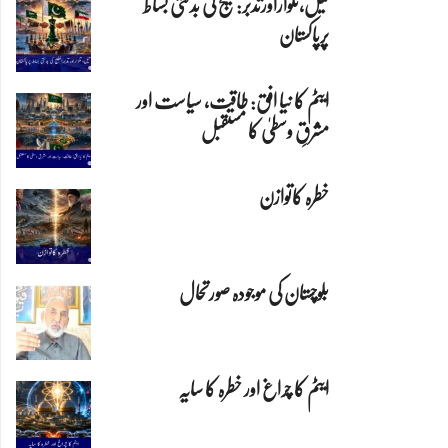
تیل،تلواراورتدبر:خلیج کی بدلتی بساط
پرپاکستان
ایٹم کا نیا افق: طاقت، سیاست اور
مشرقِ وسطیٰ کا مستقبل
خطرہ کاتوازن
بلوچستان کی موجودہ صورتحال
ایٹم کا چراغ اور خطرہ کا سایہ