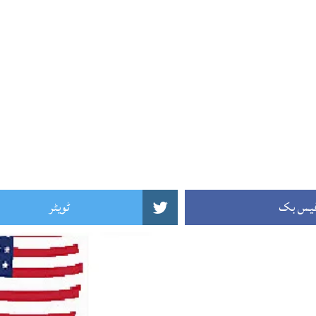
یس بک
ٹویٹر