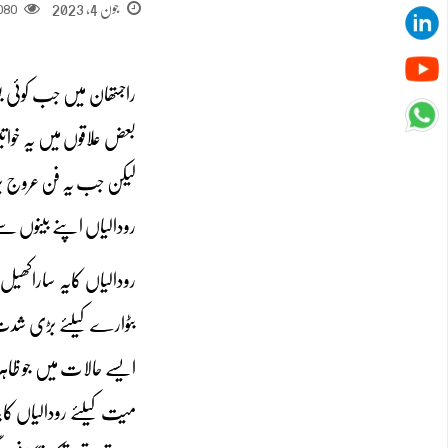
جون 4, 2023
080
راجستھان میں جب کوئی بوڑ
بعض علاقوں میں یہ خوا
لیکن جب یہ فن عروج پرت
رودالیاں اپنے بینوں سے
رودالیاں کایہ ساراکھیل 
بٹوارے کیلئے بڑی شدت 
ایسے حالات میں جو ظاہ
میت کیلئے رودالیاں ک