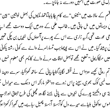
 مرگ کی صورت میں انہیں دورسے نہ جاناپڑے۔
 کے حالات میں”نینوں”سے کام چلایاجاتاتھا،نائیوں کی بعض خواتین ”بین”میں
دیہاتوں میں مل جاتی ہیں۔طالب علمی کے دورمیں ایک دوست مجھے اپنے گا
بوڑھی عورت تھی،گریہ زاری سے اس کے چہرے پرآنسوؤں کی لکیریں بن چکی 
ی پربیٹھ گیا۔میں نے اس سے پوچھاجب تمہارامرنے والے سے کوئی رشتہ یاکوئی
نکھیں مٹکاکربولی” تعلق مجھے توبعض اوقات مرنے والے کانام بھی معلوم نہیں ہ
تم روتی کیسے ہو؟اس نے قہقہہ لگایا،گناچارپائی کے ساتھ کھڑاکیا، سرسے دوپٹہ ا
لمبی کوک بھری،سینے پراس زورسے دوہتھڑ ماراکہ اس دہمک سے میرادل بھی 
کھتے ہی دیکھتے چہرے کی لکیروں سے پانی بہنے لگا،وہ مچھلی کی طرح تڑپتی 
 محسوس ہواکوئی بلیڈسے میرے دل کوآہستہ آہستہ چھیل رہاہے،میں گھبرا کرکھڑ