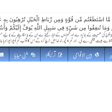
 مَّا اسْتَطَعْتُم مِّن قُوَّةٍ وَمِن رِّبَاطِ الْخَيْلِ تُرْهِبُونَ بِهِ عَد
کا مستقبل
ُمْ وَمَا تُنفِقُوا مِن شَيْءٍ فِي سَبِيلِ اللَّهِ يُوَفَّ إِلَيْكُمْ وَأَنت
فوج کی جمعیت کے) زور سے اور گھوڑوں کے تیار رکھنے سے ان کے (مقابلے کے) لیے مستعد رہو
نتا ہے ہیبت بیٹھی رہے گی۔ اور تم جو کچھ راہ خدا میں خرچ کرو گے اس کا ثواب تم کو پورا پورا دیا جا
ر
بین الاقوامی
آرٹیکلز
ملٹی میڈیا