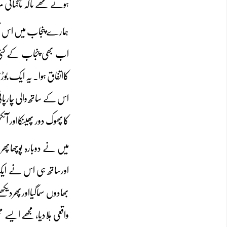
ہوتے تھے تاکہ ناگہانی
ہمارے پنجاب میں اس قسم
اب بھی پنجاب کے کئی 
کااتفاق ہوا۔ یہ ایک 
اس کے ساتھ والی چارپائ
کاپھوک دور پھینکااور آ
میں نے دوبارہ پوچھاپھر 
اورساتھ ہی اس نے ایک 
بھادوں سماگیااورپھردی
واقعی ہلادیا،مجھے ایسے