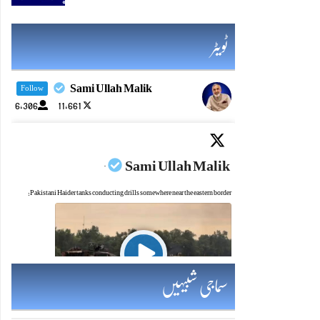
ٹویٹر
Sami Ullah Malik
Follow
6,306
11,661
Sami Ullah Malik
·
Pakistani Haider tanks conducting drills somewhere near the eastern border:
Twitter feed video.
سماجی شبیہیں