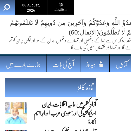
06 August,
English
2026
ُوَّ اللَّهِ وَعَدُوَّكُمْ وَآخَرِينَ مِن دُونِهِمْ لَا تَعْلَمُونَهُمُ
ُمْ لَا تُظْلَمُونَ(الانفال:60)
 کہ اس سے خدا کے دشمنوں اور تمہارے دشمنوں اور ان کے سوا اور لوگوں پر جن کو تم
ئے گا اور تمہارا ذرا نقصان نہیں کیا جائے گا
کتابیں
ہیروز
آج کی بات
ہمارے بارے میں
تازہ کالمز
آزادکشمیرمیں حالیہ انتخابات،ایران
امریکاکشیدگی اورسعودی عرب اورابراہیم
اکارڈ