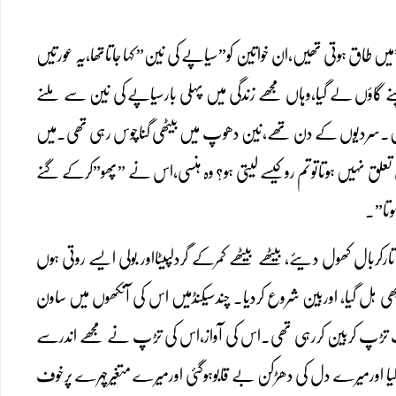
 طاق ہوتی تھیں،ان خواتین کو”سیاپے کی نین” کہا جاتاتھا،یہ عورتیں
ؤں لے گیا،وہاں مجھے زندگی میں پہلی بارسیاپے کی نین سے ملنے
تھیں۔سردیوں کے دن تھے،نین دھوپ میں بیٹھی گناچوس رہی تھی۔میں
 تعلق نہیں ہوتاتوتم روکیسے لیتی ہو؟ وہ ہنسی،اس نے ”پھو”کرکے گنے
وتا”۔
تارکربال کھول دیئے،بیٹھے بیٹھے کمرکے گردلپیٹااور بولی ایسے روتی ہوں
ہل گیا، اوربین شروع کردیا۔ چندسیکنڈمیں اس کی آنکھوں میں ساون
اورتڑپ تڑپ کربین کررہی تھی۔اس کی آواز،اس کی تڑپ نے مجھے اندرسے
ا ہوگیا اورمیرے دل کی دھڑکن بے قابوہوگئی اورمیرے متغیرچہرے پرخوف