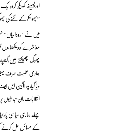
اورپسینے کودیکھ کروہ ی
”پھو”کرکے گنے کی پھوگ
میں نے” رودالیاں” نہ
معاشرے کودیکھتاہوں تو
پھوگ پھینکتے ہیں،گناچا
ہماری عملیت صرف یہیں 
انقلابات،ان تبدیلیوں پر
پہلے ہماری سیاسی پار
کے مسائل حل کرنے کی