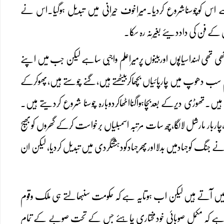
نان سے اس کوچوسناشروع کردیا۔میراخوف حیرانی میں تبدیل ہوگیا۔اس نے
 فن کی داددیئے بغیرنہ رہ سکا۔
لہنداسیاپوں اوربینوں پرمیراعلم واجبی ساہے لیکن جب میں اپنے
سب دھوپ میں چارپائیاں بچھاکربیٹھتے ہیں،گنے چوستے ہیں،پھوکرکے
ے ہیں۔تھوڑی دیرکے بعدبچاہواگنااٹھاکردوبارہ چوسنا شروع کردیتے ہیں۔
ر مارشل لالگا،چھ سات مرتبہ اسمبلیاں برخواست کرکے گھروں کوبھیج
ملک دوحصے ہوگیا،ہماری سفارتکاری نے 180زاویئے پرٹرن لیا،ہم نے جنگ کوجہادمیں بدلااورپھرجہادکودہشتگردی میں تبدیل کردیا، لیکن ان
یں آتے ہیں لیکن اب ہوتایہ ہے کہ حکومت سنبھالتے ہی ملک وقوم
ہے کہ مکمل صوبائی خودمختاری چاہئے جس کے تحت صوبے کے تمام