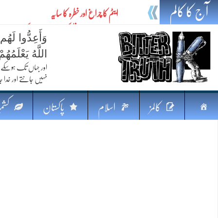
آج کا کالم
ایٹم کا چراغ اور خطرہ کا سایہ
تیل،تلواراورتدبر:خلیج کی بدلتی بساط پرپاکستان
وَأَعِدُّوا لَهُم
ایٹم کا نیا افق: طاقت، سیاست اور مشرقِ وسطیٰ 
اللَّهُ يَعْلَمُه
خطرہ کاتوازن
اور جہاں تک ہوسکے (
نہیں جانتے اور خدا جا
فکرِ اقبال اورامنِ عالم میں پاکستان کاکردار
جہاں ایک لہر دنیا بدل سکتی ہے
صفحہ
کالمز
اسلام
پاکستان
کشمی
پردہ وبیانیہ
اوّل