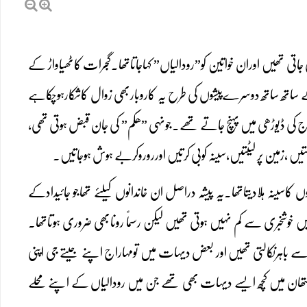
ئی جاتی تھیں اوران خواتین کو”رودالیاں” کہاجاتاتھا۔گجرات کاٹھیاواڑ کے
ے ساتھ ساتھ دوسرےپیشوں کی طرح یہ کاروباربھی زوال کاشکارہوچکاہے
راج کی ڈیوڑھی میں پہنچ جاتے تھے۔جونہی ”ھکم” کی جان قبض ہوتی تھی،
یں ،زمین پر لیٹتیں،سینہ کوبی کرتیں اورروروکربے ہوش ہوجاتیں۔
 کاسینہ ہلادیتاتھا۔یہ پیشہ دراصل ان خاندانوں کیلئے تھاجو جائیدادکے
خوشخبری سے کم نہیں ہوتی تھیں لیکن رسماً رونابھی ضروری ہوتاتھا۔
 باہرنکالتی تھیں اور بعض دیہات میں تومہاراج اپنے جیتے جی اپنی
ان میں کچھ ایسے دیہات بھی تھے جن میں رودالیاں کے اپنے محلے