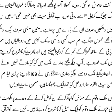
ک لخت خاموش ہو گئی، دوپٹہ کھولا آنسو پونچھے اورہاتھ بڑھاکرگنااٹھایا،اطمی
 پھینک کربولی ”ایسے روتی ہوں،اب توکوئی میت بھی نہیں تھی”۔میں اس کے
یں دیکھیں،صرف ان کے بارے میں پڑھاہے۔”نین ”بھی صرف ایک دیکھی تھی 
مجھے محسوس ہوتاہے،ہم سب کسی نہ کسی حدتک نینیں ہیں،رودالیاں ہیں ہم 
رپائی کے ساتھ کھڑاکرکے کمر کے گردکپڑالپیٹتے ہیں اورپھرسیاپاکرناشروع کردیت
تک محدودہے۔آپ دیکھ لیجئے ہمارے ملک میں کیا کیاحادثے نہیں ہوئے،چاربا
دیا گیا،پوراآئین ایل ایف اوبنادیاگیا،
من حیث القوم ہمارا ردِعمل کیاتھا،ایک چھوٹاسابین، معمولی ساسیاپااوربس!
ٹیاں ملک وقوم کے مسائل کواجاگرکرکے ان کوحل کرنے کے وعدے پرحکومت م
 بجائے ملک وقوم کوبلیک میل کرناشروع کردیتے ہیں۔کہیں سے آوازآتی 