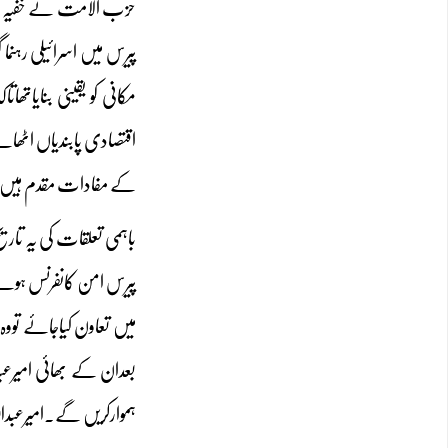
اقتصادی پابندیاں اٹھا
کے مفادات مقدم ہیں
باہمی تعلقات کی یہ تا
بعدان کے بھائی امیرعبد
ہموارکریں گے۔امیرعبداللہ کوانہی 