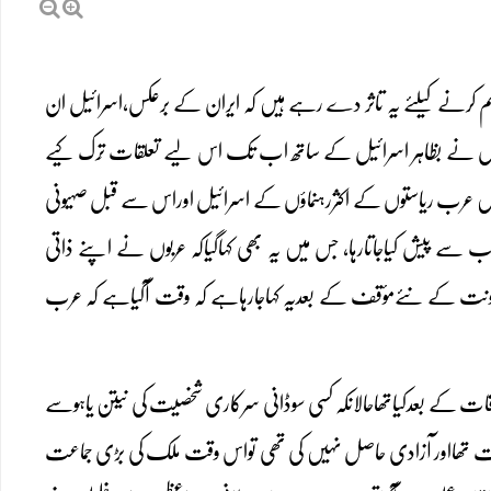
ائم کرنے کیلئے یہ تاثر دے رہے ہیں کہ ایران کے برعکس،اسرائیل ان
کوں نے بظاہر اسرائیل کے ساتھ اب تک اس لیے تعلقات تَرک کیے
یں عرب ریاستوں کے اکثررہنماؤں کے اسرائیل اوراس سے قبل صہیونی
سے پیش کیاجاتارہا، جس میں یہ بھی کہاگیاکہ عربوں نے اپنے ذاتی
اونت کے نئےمؤقف کے بعدیہ کہاجارہاہے کہ وقت آگیاہے کہ عرب
اقات کے بعدکیاتھاحالانکہ کسی سوڈانی سرکاری شخصیت کی نیتن یاہوسے
 حکومتوں کے ماتحت تھااور آزادی حاصل نہیں کی تھی تواس وقت ملک کی بڑی جماعت