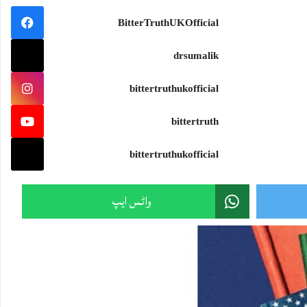
BitterTruthUKOfficial
drsumalik
bittertruthukofficial
Sami Ullah Malik
·
bittertruth
cs and the Future of the Middle East http://x.com/i/article/2084948729745031168
bittertruthukofficial
واٹس ایپ
Sami Ullah Malik
·
ایٹم کا نیا افق: طاقت، سیاست اور مشرقِ وسطیٰ کا مستقبل http://x.com/i/article/2084947243711463424
Load More