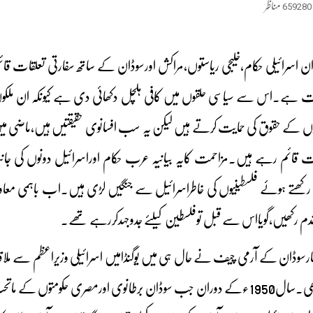
659280
مناظر
ان اسرائیلی حکام،خلیجی ریاستوں،مراکش اورسوڈان کے ساتھ سفارتی تعلقات ق
ت ہے۔اس سے سیاسی حلقوں میں کافی ہلچل دکھائی دی ہے کیونکہ ان مل
یوں کے حقوق کی حمایت کرتے ہیں لیکن یہ سب افسانوی حقیقتیں ہیں،ماضی م
قائم رہے ہیں۔مزاحمت کایہ بیانیہ عرب حکام اوراسرائیل دونوں کی جانب 
رکھتے ہوئے فلسطینیوں کی خاطراسرائیل سے جنگیں لڑی ہیں۔اب باہمی مع
دم رکھیں،گویااس سے قبل توفلسطین کیلئے جدوجہدکررہے تھے۔
ظہارسوڈان کے آرمی چیف نے حال ہی میں یوگنڈامیں اسرائیلی وزیراعظم سے مل
یہ پہلی ملاقات نہیں تھی۔سال1950ءکے دوران جب سوڈان برطانوی اورمصری