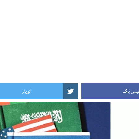
یس بک
ٹویٹر