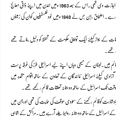
اردن کے شاہ حسین نے1960ءمیں اپنے ملک کے فوجی رہنماؤں کواسرائیلی حکام کے ساتھ تعاون کی اجازت دی تھی۔اس کے بعد 1963ءمیں لندن میں اپنے ذاتی معالج
کے کلینک میں اسرئیلی رہنماؤں سے ملے تھے۔بعدازاں تواترکے ساتھ وہ خفیہ طورپر اسرائیل جاتے رہے۔ اضحاق رابن جس نے 1948ءمیں خودفلسطینیوں کوان کی زمینوں
 کے جوازکیلئے ایک تواپنی حکومت کے تحفظ کو دلیل بناتے تھے
ے تھے۔
ساتھ قریبی تعلقات قائم ہیں۔لبنان کے مسیحی وہاں اپنے لیے اسرائیلی طرز کی فرقہ پرست
 فرانسیسی استعمارسے آزادی کیلئے اسرائیلی نمائندگان کے تعاون کے ساتھ اقوام متحدہ میں
بادشاہت کوقائم رکھنے کے سعودی موقف کی حمایت کی تھی اوریمن میں
اسلحہ اوربھاری رقم لیکراترے تھے۔80ء کی دہائی سے مراکش کے اسرائیل کےساتھ دوستانہ روابط چلے آرہے ہیں۔مراکش کے شاہی