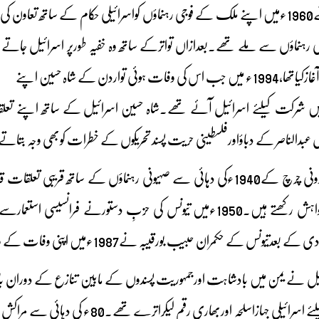
تواردن کے شاہ حسین اپنے
رکت کیلئے اسرائیل آئے تھے۔شاہ حسین اسرائیل کے ساتھ اپنے تعلقات
عبدالناصر کے دباؤاورفلسطینی حریت پسند تحریکوں کے خطرات کوبھی وجہ بتات
ایسے ہی لبنان کے مارونی چرچ کے1940ءکی دہائی سے صہیونی رہنماؤں کے 
ریاست کے قیام کی خواہش رکھتے ہیں۔1950ءمیں تیونس کی حزبِ دستورنے
ان حبیب بورقیبہ نے1987ءمیں اپنی وفات کے وقت تک اسرائیل کے ساتھ دوستانہ تعلقات قائم رکھے تھے۔
رائیل نے یمن میں بادشاہت اورجمہوریت پسندوں کے مابین تنازع کے دوران 
بادشاہت کے تعاون کیلئے اسرائیلی جہاز