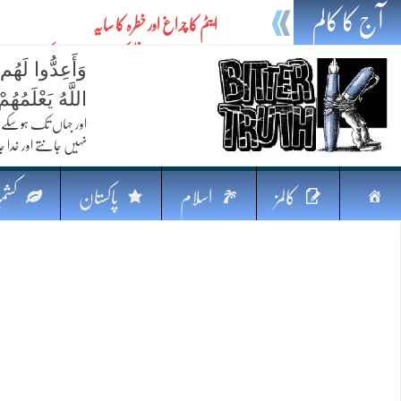
آج کا کالم
ایٹم کا چراغ اور خطرہ کا سایہ
تیل،تلواراورتدبر:خلیج کی بدلتی بساط پرپاکستان
وَأَعِدُّوا لَهُم
ایٹم کا نیا افق: طاقت، سیاست اور مشرقِ وسطیٰ 
اللَّهُ يَعْلَمُه
خطرہ کاتوازن
اور جہاں تک ہوسکے (
نہیں جانتے اور خدا جا
فکرِ اقبال اورامنِ عالم میں پاکستان کاکردار
جہاں ایک لہر دنیا بدل سکتی ہے
صفحہ
کالمز
اسلام
پاکستان
کشمی
پردہ وبیانیہ
اوّل