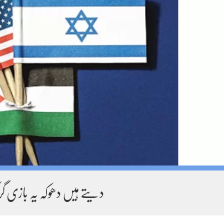
دیتے ہیں دھوکہ یہ بازی گرک