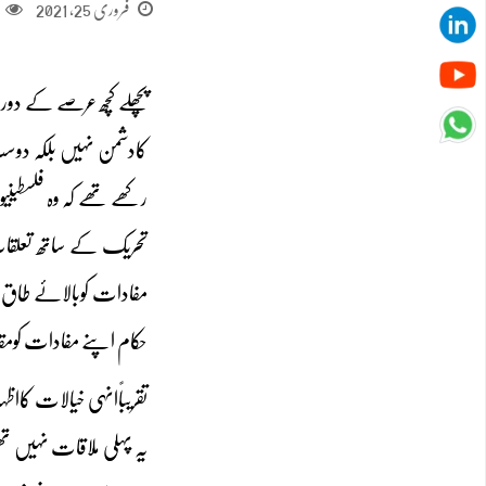
فروری 25, 2021
پچھلے کچھ عرصے کے دور
کادشمن نہیں بلکہ دوس
رکھے تھے کہ وہ فلسطین
تحریک کے ساتھ تعلقات 
مفادات کوبالائے طاق 
حکام اپنے مفادات کومق
تقریباًانہی خیالات کاا