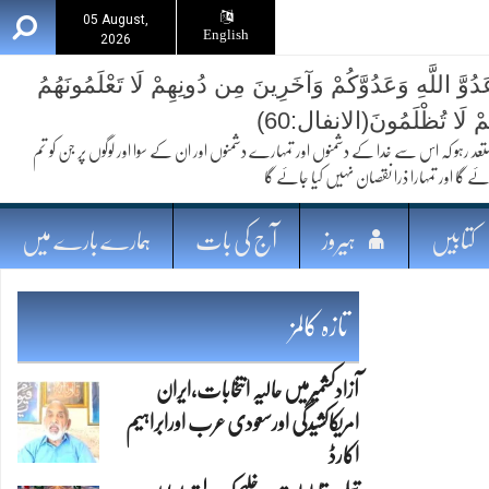
05 August,
English
2026
ُوَّ اللَّهِ وَعَدُوَّكُمْ وَآخَرِينَ مِن دُونِهِمْ لَا تَعْلَمُونَهُمُ
ُمْ لَا تُظْلَمُونَ(الانفال:60)
 کہ اس سے خدا کے دشمنوں اور تمہارے دشمنوں اور ان کے سوا اور لوگوں پر جن کو تم
ئے گا اور تمہارا ذرا نقصان نہیں کیا جائے گا
کتابیں
ہیروز
آج کی بات
ہمارے بارے میں
تازہ کالمز
آزادکشمیرمیں حالیہ انتخابات،ایران
امریکاکشیدگی اورسعودی عرب اورابراہیم
اکارڈ