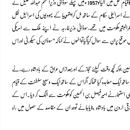
حزب الامت نے خفیہ طورپراسرائیل سے اپنی آزادی کی حمایت کیلئے تعاون مانگا تھا،جب آزادسوڈان کاقیام عمل میں آگیاتو1957ءمیں پہلے سوڈانی وزیراعظم عبداللہ خلیل نے
کی دہائی کے اوائل میں صدرجعفرنمیری نے اسرائیلی حکام کے ساتھ مل کرایتھوپیا کے یہودیوں کی اسرائیل نقل
کہ وہ فلسطینی زمینوں پرجاکے رہائش اختیار کریں۔اسی طرح2016ء میں جب عمرالبشیرحکومت میں تھے،سوڈانی وزیرخارجہ نے اپنے ملک سے امریکی
وقع پران سے سوال کیاگیاتوانہوں نے کہاکہ”سوڈان کی سیکورٹی اوراس
سین جوکہ کچھ وقت کیلئے حجازکے اوربعدازاں عراق کے بادشاہ رہے،نے
لمی صہیونی تنظیم کے رہنماکے ساتھ ایک معاہدہ کیا تھاکہ اگراس کے ساتھ ایک وسیع سلطنت کے قیام
فلسطین میں یہودی ریاست کے قیام میں مددکریں گے مگر1920ء میں فرانسیسی استعمارنے امیرفیصل بن الحسین کوحکومت سے الگ کر دیا۔اس کے
شرقی اردن میں بادشاہ بنایاجائے تووہ ان کے مقاصد کے حصول میں راہ