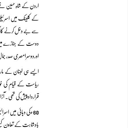
سے بے دخل کرنے کاآغازکیاتھا،1994ء میں جب اس کی وفات ہوئی 
دوست کے جنازے میں ش
اوردوسرامصری صدر جمال 
قراردادپیش کی تھی۔ آزادی کے بعدتیونس کے حکمر
60ءکی دہائی میں اس