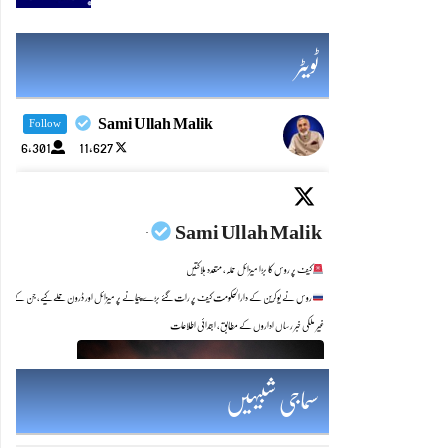
ٹویٹر
Sami Ullah Malik
Follow
6,301
11,627
Sami Ullah Malik
·
کیف پر روس کا بڑا میزائل حملہ، متعدد ہلاکتیں
روس نے یوکرین کے دارالحکومت کیف پر رات گئے بڑے پیمانے پر میزائل اور ڈرون حملے کیے، جن کے بعد شہر میں 30 سے زائد دھماکوں کی آوازیں سنی گئیں اور مختلف علاقوں میں آگ 
غیر ملکی خبر رساں اداروں کے مطابق، ابتدائی اطلاعات
Twitter feed image.
سماجی شبیہیں