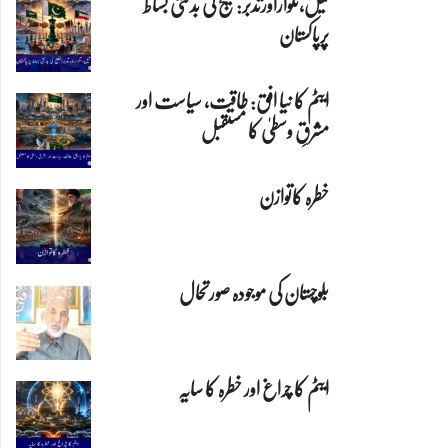
تیل،تلواراورتدبر:خلیج کی بدلتی بساط
پرپاکستان
ایٹم کا نیا افق: طاقت، سیاست اور
مشرقِ وسطیٰ کا مستقبل
خطرہ کاتوازن
بلوچستان کی موجودہ صورتحال
ایٹم کا چراغ اور خطرہ کا سایہ