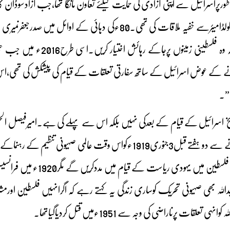
پیرس میں اسرائیلی رہنما گولڈامیئرسے خفیہ ملاقات کی تھی۔80ء
مکانی کو یقینی بنایاتھاتا
نے کے عوض اسرائیل کے ساتھ سفارتی تعلقات کے قیام کی پیشکش کی تھی،اس م
”۔
ریخ اسرائیل کے قیام کے بعدکی نہیں بلکہ اس سے پہلے کی ہے۔امیرفیصل الح
پیرس امن کانفرنس ہونے سے دو ہفتے قبل3جنوری1919ءکواس وقت عا
میں تعاون کیاجائے تووہ 
اللہ بھی صہیونی تحریک کوساری زندگی یہ کہتے رہے کہ اگرانہیں فلسطین اورم
تعلقات پرناراضی کی وجہ سے 1951ءمیں قتل کردیاگیاتھا۔