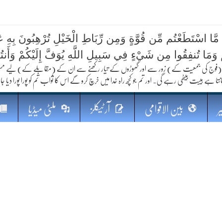
 مَّا اسْتَطَعْتُم مِّن قُوَّةٍ وَمِن رِّبَاطِ الْخَيْلِ تُرْهِبُونَ بِهِ عَد
کا مستقبل
ُمْ وَمَا تُنفِقُوا مِن شَيْءٍ فِي سَبِيلِ اللَّهِ يُوَفَّ إِلَيْكُمْ وَأَنت
فوج کی جمعیت کے) زور سے اور گھوڑوں کے تیار رکھنے سے ان کے (مقابلے کے) لیے مستعد رہو
نتا ہے ہیبت بیٹھی رہے گی۔ اور تم جو کچھ راہ خدا میں خرچ کرو گے اس کا ثواب تم کو پورا پورا دیا جا
ر
بین الاقوامی
آرٹیکلز
ملٹی میڈیا