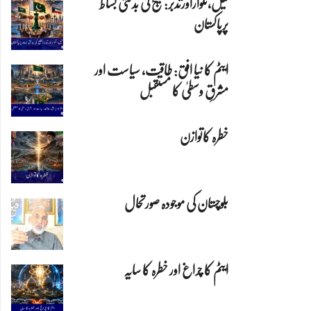
تیل،تلواراورتدبر:خلیج کی بدلتی بساط
پرپاکستان
ایٹم کا نیا افق: طاقت، سیاست اور
مشرقِ وسطیٰ کا مستقبل
خطرہ کاتوازن
بلوچستان کی موجودہ صورتحال
ایٹم کا چراغ اور خطرہ کا سایہ