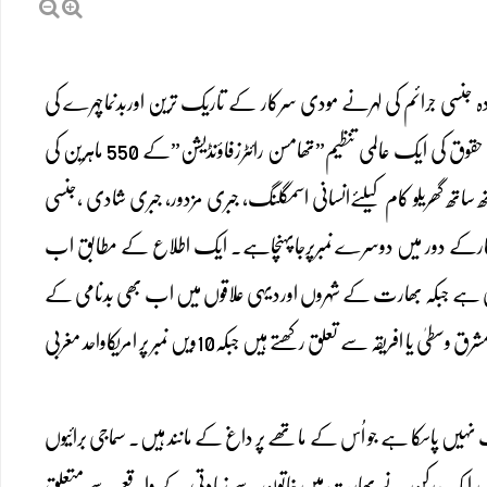
سلسلہ اورموجودہ جنسی جرائم کی لہرنے مودی سرکار کے تاریک ترین اوربدنماچہرے کی
اصلیت دنیاکودکھادی ہے۔26جون2018ء کو مشہورزمانہ سی سی این نےخواتین کے مسائل پرانسانی حقوق کی ایک عالمی تنظیم”تھامسن رائٹرزفاؤنڈیشن”کے 550 ماہرین کی
گھریلو کام کیلئےانسانی اسمگلنگ، جبری مزدور، جبری شادی ،جنسی
ی سرکارکے دور میں دوسرے نمبرپرجاپہنچاہے۔ ایک اطلاع کے مطابق اب
 ملک میں تقریبا 100ًجنسی حملوں کی اطلاع دی جاتی ہے جبکہ بھارت کے شہروں اوردیہی علاقوں میں اب بھی بدنامی کے
خوف اورجبرکی بنیادپرہزاروں واقعات رات کی تاریکی میں دفن ہوجاتے ہیں۔10ممالک میں سے نو ایشیا، مشرق وسطیٰ یا افریقہ سے تعلق رکھتے ہیں جبکہ10ویں نمبر پر امریکاواحد مغربی
یں پاسکا ہے جو اُس کے ماتھے پر داغ کے مانند ہیں۔ سماجی برائیوں
یمان میں ایک رکن نے بھارت میں خاتون سے زیادتی کے واقعے سے متعلق