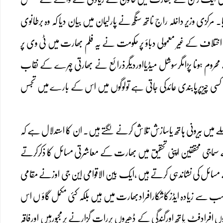
زی وزیر داخلہ راج ناتھ سنگھ نے پارلیمان میں بیان دیا کہ وہ برطانوی
تلاف کے غیر معمولی دباؤ پر حکومت نے یہ فلم بھارت میں ٹی وی پر
حروم ہونا پڑامگرسوشل میڈیااوردیگرذرائع نے بھارتی چہرے کے نقاب
کسی چیزپرپابندی عائدکی جاتی ہے تولوگوں میں اس کے بارے میں تجسس
میں بیرونی ہاتھ یاسازش تلاش کرنے لگتے ہیں۔ ان کا استدلال ہے کہ
سماجی محققین اپنی تحقیق میں بھارت کے معاشرتی مسائل کا ذکرکرتے
یسے مسائل کی نشاندہی کرتے ہیں ،ایک بین الاقوامی این جی اوزنے مقامی
ے زیادہ ایڈزکاشکارافرادبھارت میں ہیں بلکہ کئی مکمل گاؤ ں اس
ڑوں افرادفٹ پاتھ اورگندگی کے ڈھیروں پررات گزارنے پرمجبورہیں اورفاقہ