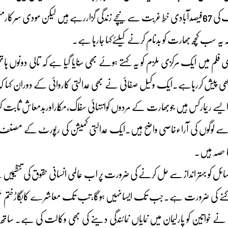
کشی کایہ عالم ہے کہ ملک کی 67فیصدآبادی خطِ غربت سے نیچے زندگی گزاررہے ہیں لی
کہ یہ سب کچھ بھارت کو بدنام کرنے کیلئےکہا جارہا ہے۔
 فلم میں ایک مرکزی ملزم کو یہ کہتے ہوئے بھی سُنایا گیا ہے کہ تالی دونوں 
بھی پیش کررہاہے۔ایک وکیل صفائی نے بھی عدالتی کاروائی کے دوران کہا کہ ا
یہ ایسے ریمارکس ہیں جوبھارت کے مردوں کوانتہائی سفّاک،مکّاراوربدمعاش 
لوگوں کی آراءخاصی واضح ہیں۔ایک عدالتی کمیشن کی رپورٹ کے مصنف 
حصہ ہیں۔
 کو بہتر انداز سے حل کرنے کی ضرورت پر اب عالمی انسانی حقوق کی تنظیمیں 
وکنے کی ضرورت ہے۔جب تک ایسانہیں ہوگا،تب تک معاشرے کابگاڑختم نہیں ہ
ے خواتین کو پارلیمان میں نمایاں نمائندگی دینے کی بھی وکالت کی ہے۔ ساتھ ہ