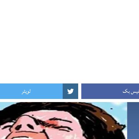
یس بک
ٹویٹر