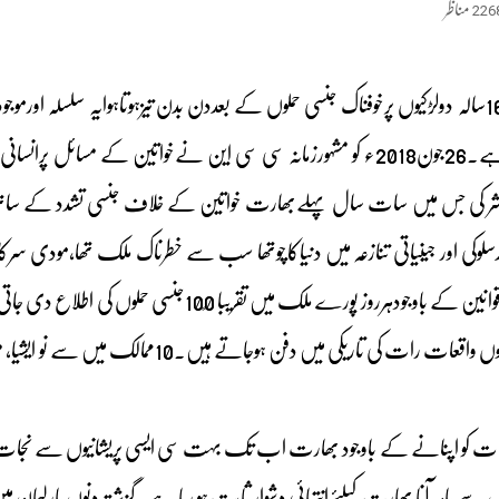
226
مناظر
حال ہی میں 8سالہ اور16سالہ دولڑکیوں پرخوفناک جنسی حملوں کے بعددن بدن تیزہوتاہوایہ 
ی جس میں سات سال پہلےبھارت خواتین کے خلاف جنسی تشدد کے ساتھ ساتھ 
ی بدسلوکی اور جینیاتی تنازعہ میں دنیاکاچوتھا سب سے خطرناک ملک تھا،مود
بھی بھارت میں سخت قوانین کے باوجودہرروز پورے
ارات کو اپنانے کے باوجود بھارت اب تک بہت سی ایسی پریشانیوں سے نجات نہ
س سے باہر آنا بھارت کیلئےانتہائی دشوار ثابت ہو رہا ہے۔گزشتہ دنوں پارل