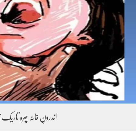
اندرونِ خانہ چہرہ تاریک ت