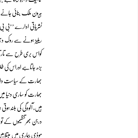
بیرون ملک بنائی جانے وا
نشریاتی ادارے ’’بی بی
ریلیز ہونے سے روک دی۔
کواس بری طرح سے تارتا
بڑھ جاتاہے اوراس کی ط
بھارت کے سیاست دان بہ
بھارت کو ساری دنیا می
ہیں، آلودگی کی بلند ہو
درجن بھرتنظیموں کے تو
موذی بیماری میں مبتلاہی