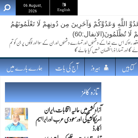
06 August,
English
2026
ُوَّ اللَّهِ وَعَدُوَّكُمْ وَآخَرِينَ مِن دُونِهِمْ لَا تَعْلَمُونَهُمُ
ُمْ لَا تُظْلَمُونَ(الانفال:60)
 کہ اس سے خدا کے دشمنوں اور تمہارے دشمنوں اور ان کے سوا اور لوگوں پر جن کو تم
ئے گا اور تمہارا ذرا نقصان نہیں کیا جائے گا
کتابیں
ہیروز
آج کی بات
ہمارے بارے میں
تازہ کالمز
آزادکشمیرمیں حالیہ انتخابات،ایران
امریکاکشیدگی اورسعودی عرب اورابراہیم
اکارڈ