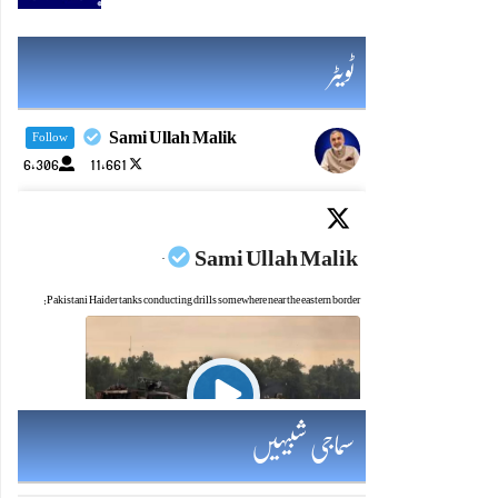
ٹویٹر
Sami Ullah Malik
Follow
6,306
11,661
Sami Ullah Malik
·
Pakistani Haider tanks conducting drills somewhere near the eastern border:
Twitter feed video.
سماجی شبیہیں