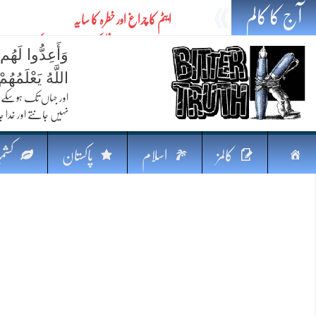
آج کا کالم
ایٹم کا چراغ اور خطرہ کا سایہ
تیل،تلواراورتدبر:خلیج کی بدلتی بساط پرپاکستان
وَأَعِدُّوا لَهُم
ایٹم کا نیا افق: طاقت، سیاست اور مشرقِ وسطیٰ 
اللَّهُ يَعْلَمُه
خطرہ کاتوازن
اور جہاں تک ہوسکے (
نہیں جانتے اور خدا جا
فکرِ اقبال اورامنِ عالم میں پاکستان کاکردار
جہاں ایک لہر دنیا بدل سکتی ہے
صفحہ
کالمز
اسلام
پاکستان
کشمی
پردہ وبیانیہ
اوّل