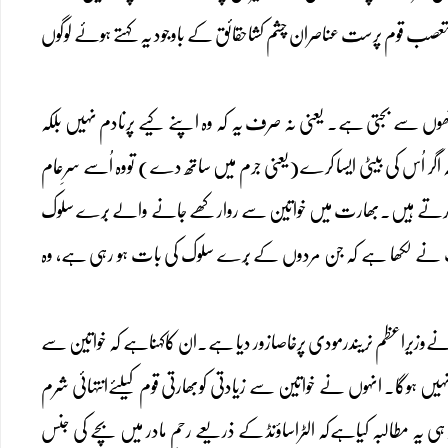
کن مودی سرکارمتعصب قوم پرست عناصران چشم کشاحقائق کے باوجود یہ کہتے ہوئے لوگوں
ہاتھوں سے بجتی ہے۔ یعنی نہ صرف یہ کہ وہ اپنے کیے پرنادم نہیں بلکہ
گر اُس کی بیٹی ایسا کرے(یعنی جرم میں ساتھ دے) تووہ اُسے سرِعام
ثابت کرتے ہیں۔بھارت میں خواتین سے روارکھے جانے والے بُرے سلوک
نے لکھا ہے کہ جن مردوں کے بُرے سلوک کی بات ہو رہی ہے، وہ
نےوزیراعظم نریندرمودی پرخاصازور دیا ہے۔ان کاکہناہے کہ خواتین سے
وگا۔ انہوں نے خواتین سے زیادتی کوبھارتی قوم کیلئےانتہائی شرم
ی یہ مطالبہ کیاہےکہ الٹراساؤنڈ کے ذریعے رحمِ مادر میں بچے کی جنس