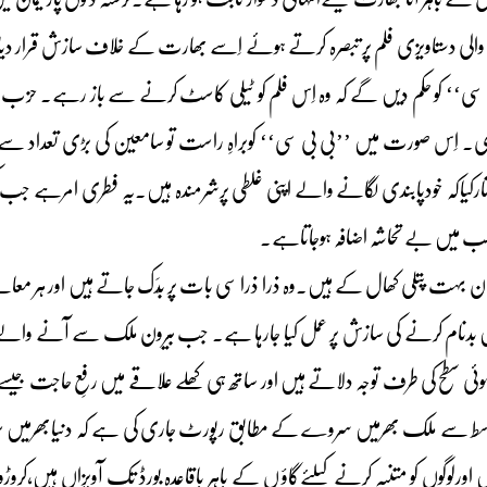
لی دستاویزی فلم پر تبصرہ کرتے ہوئے اِسے بھارت کے خلاف سازش قرار دیا۔ مرک
 سی‘‘ کو حکم دیں گے کہ وہ اِس فلم کو ٹیلی کاسٹ کرنے سے باز رہے۔ حزب اخ
 اِس صورت میں ’’بی بی سی‘‘ کوبراہِ راست تو سامعین کی بڑی تعداد سے م
رکیاکہ خودپابندی لگانے والے اپنی غلطی پرشرمندہ ہیں۔یہ فطری امرہے جب 
لب میں بے تحاشہ اضافہ ہوجاتاہے۔
ت پتلی کھال کے ہیں۔وہ ذرا ذرا سی بات پر بِدَک جاتے ہیں اور ہر معاملے 
ں بدنام کرنے کی سازش پر عمل کیا جارہا ہے۔ جب بیرون ملک سے آنے والے 
تی ہوئی سطح کی طرف توجہ دلاتے ہیں اور ساتھ ہی کھلے علاقے میں رفعِ حاجت ج
سط سے ملک بھرمیں سروے کے مطابق رپورٹ جاری کی ہے کہ دنیابھرمیں سب س
ں اورلوگوں کو متنبہ کرنے کیلئےگاؤ ں کے باہر باقاعدہ بورڈ تک آویزاں ہیں،کرو