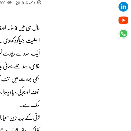
دسمبر 6, 2018
800
ایک سروے رپورٹ نشر ک
غلامی،ایسڈ حملے،جسمان
ملک ہے۔
ترقی کے جدید ترین معی
کا ایک دائرہ ایسا ہے ج