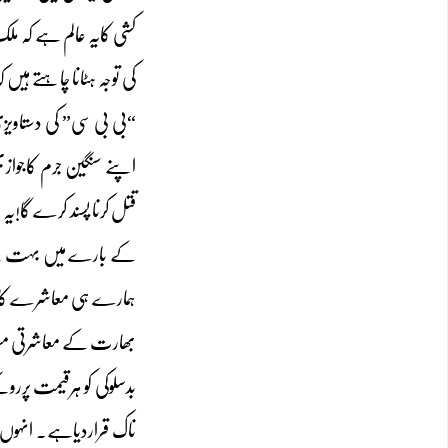
کی توجہ ہٹانا چاہتے ہیں 
“بی بی سی” کی دستاویزی
اپنے سنگین جرم کاجواز
قتل کرنا پسند کرے گا!
کے بارے میں بہت سے 
ہمارے ہی معاشرے کا 
بھارت کے معاشرتی مسائل
بدسلوکی کو ہرقیمت پرر
ناک قراردیاہے۔ انہوں ن