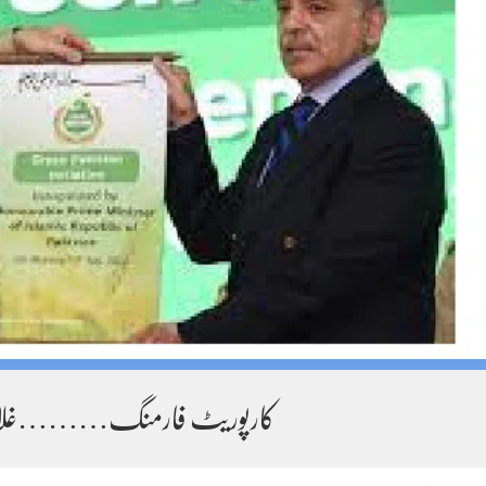
کارپوریٹ فارمنگ………غلامی