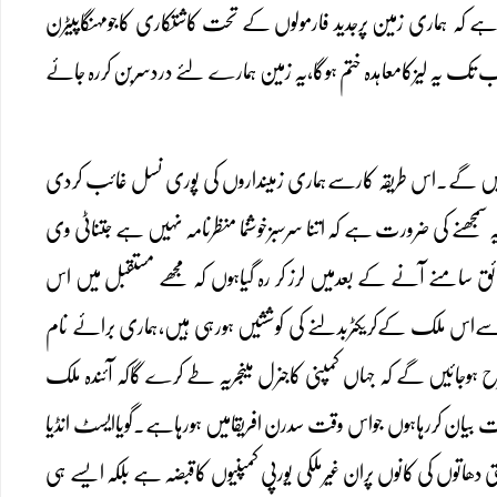
ہ ہماری زمین پرجدید فارمولوں کے تحت کاشتکاری کاجومہنگاپیٹرن
ب تک یہ لیزکامعاہدہ ختم ہوگا،یہ زمین ہمارے لئے دردسربن کررہ جائے
وجائیں گے۔اس طریقہ کارسےہماری زمینداروں کی پوری نسل غائب کردی
 سمجھنے کی ضرورت ہے کہ اتنا سرسبزخوشنما منظرنامہ نہیں ہے جتناٹی وی
 سامنے آنے کے بعدمیں لرز کر رہ گیاہوں کہ مجھے مستقبل میں اس
اس ملک کےکریکٹربدلنے کی کوششیں ہورہی ہیں،ہماری برائے نام
رح ہوجائیں گے کہ جہاں کمپنی کاجنرل مینجریہ طے کرے گاکہ آئندہ ملک
قت بیان کررہاہوں جواس وقت سدرن افریقامیں ہورہاہے۔گویاایسٹ انڈیا
دھاتوں کی کانوں پران غیرملکی یورپی کمپنیوں کاقبضہ ہے بلکہ ایسے ہی