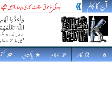
آج کا کالم
جدہ کی خاموش سفارت کاری:پردۂ رازمیں چھپ
امن کاکٹھن سفر
وَأَعِدُّوا لَهُم
ایٹم کا چراغ اور خطرہ کا سایہ
اللَّهُ يَعْلَمُه
تیل،تلواراورتدبر:خلیج کی بدلتی بساط پرپاکستان
اور جہاں تک ہوسکے (
نہیں جانتے اور خدا جا
ایٹم کا نیا افق: طاقت، سیاست اور مشرقِ وسطیٰ 
خطرہ کاتوازن
صفحہ
کالمز
اسلام
پاکستان
کشمی
فکرِ اقبال اورامنِ عالم میں پاکستان کاکردار
اوّل