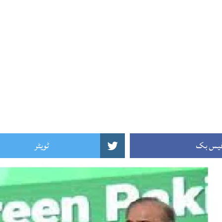
یس بک
ٹویٹر