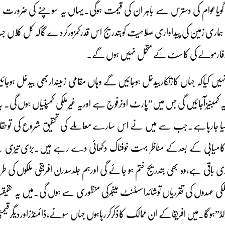
اعوام کی دسترس سے باہر ان کی قیمت ہوگی۔یہاں یہ سوچنے کی ضرورت ہے ک
 ہماری زمین کی پیداواری صلاحیت کوبتدریج اس قدرکمزورکردے گاکہ کل کلاں ج
دیدفارمولے کی کاسٹ کے متحمل نہیں ہوں گے۔
یں کیاکہ جہاں کازتکاربیدخل ہوجائیں گے وہاں مقامی زمینداربھی بیدخل ہ
ہ کمبنیزآجائیں گی جس میں”پارٹ اونرفوج ہے اوریہ غیرملکی کمپنیاں ہوں گی۔ یہ
 کیا جارہاہے۔جب سے میں نے اس سارے معاملے کی تحقیق شروع کی توحقائق
کامیابی کے بعدکے مناظر بہت خوفناک دکھائی دے رہے ہیں۔بڑی تیزی سے
ری باقی ہے،وہ بھی بتدریج ختم ہو جائے گی اورہم جلدسدرن افریقی ملکوں کی ط
لکی عہدوں کی تقرریاں توشائداسسٹنٹ مینجرکی منظوری سے ہوں گی۔میں یہ حقی
ڈ”ہوگا۔میں افریقاکے ان ممالک کاذکرکررہاہوں جہاں سونے،ڈائمنڈزاوردیگرقیمتی 