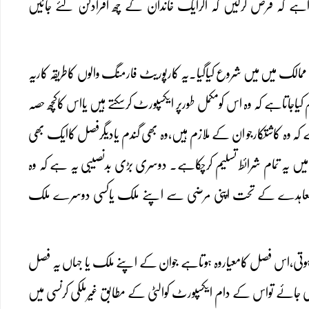
ہ پڑاہے کہ فرض کرلیں کہ اگرایک خاندان کے چھ افرادگن لئے جائیں
الک میں میں شروع کیاگیا۔یہ کارپوریٹ فارمنگ والوں کاطریقہ کاریہ
اجاتاہے کہ وہ اس کومکمل طورپر ایکسپورٹ کرسکتے ہیں یااس کاکچھ حصہ
 کہ وہ کاشتکارجو ان کے ملازم ہیں،وہ بھی گندم یادیگرفصل کاایک بھی
 میں یہ تمام شرائط تسلیم کرچکاہے۔ دوسری بڑی بدنصیبی یہ ہے کہ وہ
 اپنے معاہدے کے تحت اپنی مرضی سے اپنے ملک یاکسی دوسرے ملک
ہوتی،اس فصل کامعیاروہ ہوتاہے جوان کے اپنے ملک یا جہاں یہ فصل
ی جائے تواس کے دام ایکسپورٹ کوالٹی کے مطابق غیرملکی کرنسی میں