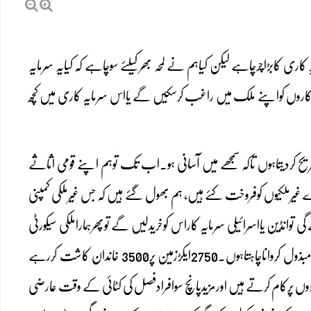
ری کابڑاچرچاہے لیکن کیاہم نے لمحہ بھرکیلئے سوچاہے کہ کیایہ سرمایہ
ہ کاروں کواپنے ملک میں راغب کرسکیں گے یااس سرمایہ کاری میں کچھ
ح کردیتاہوں تاکہ سمجھے میں آسانی ہو۔اب تک توہم اپنے قومی اثاثے
،100فیصدٹیلی کام،80فیصدبینکنگ اورچنددیگرادارے غیرملکیوں کوفروخت کئے ہیں، ہم بھول گئے ہیں کہ جس غیرملکی کمپنی
نڈین یااسرائیلی سرمایہ کاراس کوخریدلیں گے توپھرہماراملکی سیکورٹی
پیراڈائم کہاں کھڑاہوگا۔ذاتی مشاہدےکی بناء پرایسی ہی ایک مثال پنجاب کےایک واقعےکی طرف مبذول کرواناچاہتاہوں۔2750ایکڑزمین پر3500 خاندان کاشت کررہے
کوایک کارپوریٹ فارم بنادیا گیا۔اب اس میں 300مزدورمستقل بنیادوں پرکام کرتے ہیں اورمزیدپانچ سوافرادفصل کی کٹائی کے وقت عارضی