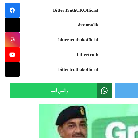
سمندرجتناوسیع ہو،جہازکواتنی ہی مضبوط سمت درکارہوتی ہے۔اور تہذیب جتنی بلند ہو،اسے اتنی ہی گہری بصیرت ک
BitterTruthUKOfficial
#wisdom #knowledge
drsumalik
bittertruthukofficial
Sami Ullah Malik
·
bittertruth
ایران نے امریکی F-15 کی تباہ شدہ باقیات دنیا کے سامنے رکھ دیں!
ایرانی پاسدارانِ انقلاب نے پہلی بار ایسی تصاویر جاری کی ہیں جن میں جنگ کے دوران تباہ ہونے والے امریکی F-15 لڑاکا طیارے کی باقیات نمائش کے لیے رکھی دکھائی گئی
bittertruthukofficial
یہ تصاویر سامنے آنے کے بعد بڑا سوال یہ ہے:
Twitter feed video.
واٹس ایپ