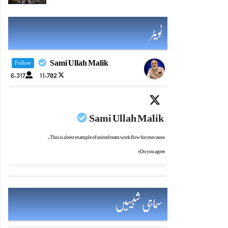
ٹویٹر
Sami Ullah Malik
Follow
6,317
11,702
Sami Ullah Malik
·
This is a best example of united team work flow for one cause.
Do you agree?
سماجی شبیہیں
Sami Ullah Malik
·
یادرکھو! چراغ جتنازیادہ روشن ہو،اس کی حفاظت کی ضرورت بھی اتنی ہی بڑھ جاتی ہے۔