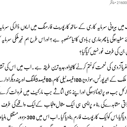
21600
مناظر
میں بیرونی سرمایہ کاری کے ساتھ کارپوریٹ فارمنگ میں اربوں ڈالرکی سرمایہ کا
مفیدہوگی یاپھرہماری بربادی کانیامنصوبہ ہے؟ اوراس طرح ہم غیرملکی سرمای
جن کی طرف غورنہیں کیاگیا؟
یاآزدی کی نعمت کوختم کرنےکاتیزاورجدیدترین طریقہ ہے۔اب میں اس کی تشری
بیچتے رہے ہیں،ہمارے ملک کے ائیرپورٹس،موٹرویز
کل جب وہ پرائیوٹائزہوگی اوراپنے یہی اثاثے جب مارکیٹ میں فروخت کرے گی توا
تھے،ان سب کوفارغ کردیاگیا،اس 