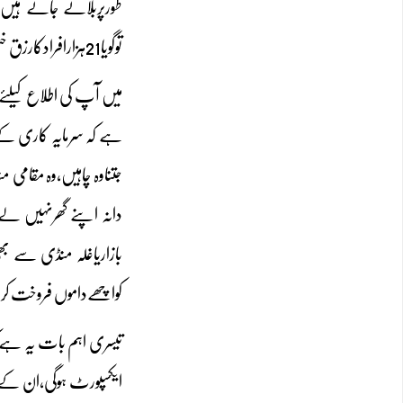
طورپربلائے جاتے ہیں،ک
توگویا21ہزارافرادکارزق ختم کرکے18سوافراد پرتقسیم کردیاگیاہے۔
میں آپ کی اطلاع کیلئے
ہے کہ سرمایہ کاری کےمع
جتناوہ چاہیں،وہ مقامی 
دانہ اپنے گھرنہیں لے ج
بازاریاغلہ منڈی سے ب
کواچھےداموں فروخت کرن
تیسری اہم بات یہ ہے ک
ایکسپورٹ ہوگی،ان کے غ