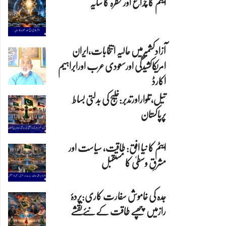
ایٹم کا چراغ اور خطرہ کا سایہ
آزادکشمیرمیں حالیہ انتخابات،ایران
امریکاکشیدگی اورسعودی عرب اورابراہیم
اکارڈ
تیل،تلواراورتدبر:خلیج کی بدلتی بساط
پرپاکستان
ایٹم کا نیا افق: طاقت، سیاست اور
مشرقِ وسطیٰ کا مستقبل
جدہ کی خاموش سفارت کاری:پردۂ
رازمیں چھپے طاقت کےنئےنقشے