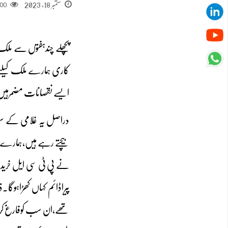
ستمبر 18, 2023
00
پچھلے چندہفتوں سے ملک 
کاری ہمارے ملک کیلئے 
ایسے نقصانات مضمرہیں 
دراصل یہ غلامی کے سفر
نے پی ٹی سی ایل خریدا،