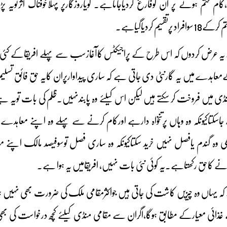
ام ختم ہونے پر ان کوفارغ کردیاجاتاہے۔ گویاروزگارپر پہلاخوفناک اثرتوی
 یہ عرض کردوں کہ اس طرح کے پراجیکٹس کاآغازسب سے پہلے افریقاکے کئی مم
اہدے میں یہ گارنٹی دی جاتی ہے کہ ساری پیداوارپران کایہ حق فائق تسلیم کی
منڈی میں فروخت کر سکتے ہیں لیکن اس کیلئے وہ پابندنہیں۔ظلم کی بات تویہ ہے
اسکتاکیونکہ وہ وہاں پرتنخواہ دارہے اورکام کرنے سے پہلے وہ اپنے معاہدے
ھی وہ گندم یافصل نہیں خرید سکتاکیونکہ وہ ساری فصل توسوفیصد مالک
ے کاحق رکھتاہے۔یہ کوئی نئی بات نہیں، افریقامیں یہ ہوا ہے۔
ہ یہاں وہ چیزیں کاشت کی جاتی ہیں جواکثرمقامی ملک کی ضرورت بھی نہیں 
ذائی معیارکے مطابق ہوگا،اگران سے مقامی منڈی کیلئے کچھ درخواست کی بھ