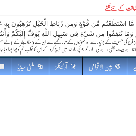
ے طاقت کےنئےنقشے
 مَّا اسْتَطَعْتُم مِّن قُوَّةٍ وَمِن رِّبَاطِ الْخَيْلِ تُرْهِبُونَ بِهِ عَد
ُمْ وَمَا تُنفِقُوا مِن شَيْءٍ فِي سَبِيلِ اللَّهِ يُوَفَّ إِلَيْكُمْ وَأَنت
فوج کی جمعیت کے) زور سے اور گھوڑوں کے تیار رکھنے سے ان کے (مقابلے کے) لیے مستعد رہو
نتا ہے ہیبت بیٹھی رہے گی۔ اور تم جو کچھ راہ خدا میں خرچ کرو گے اس کا ثواب تم کو پورا پورا دیا جا
کا مستقبل
ر
بین الاقوامی
آرٹیکلز
ملٹی میڈیا