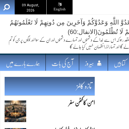
09 August,
English
2026
ُوَّ اللَّهِ وَعَدُوَّكُمْ وَآخَرِينَ مِن دُونِهِمْ لَا تَعْلَمُونَهُمُ
ُمْ لَا تُظْلَمُونَ(الانفال:60)
 کہ اس سے خدا کے دشمنوں اور تمہارے دشمنوں اور ان کے سوا اور لوگوں پر جن کو تم
ئے گا اور تمہارا ذرا نقصان نہیں کیا جائے گا
کتابیں
ہیروز
آج کی بات
ہمارے بارے میں
تازہ کالمز
امن کاکٹھن سفر