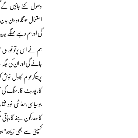
وصول کئے جائیں گے گوی
استعمال ہوگا،وہ دن بدن
گی اورہم ویسے مہنگے ج
ہم نے اس پرتوغورہی نہ
جائے گی اور ان کی جگہ ی
پربتاکرعوام کادل خوش
کارپوریٹ فارمنگ کی 
جوسیاسی،معاشی خود مختا
کاصدرکون بنے گا،باقی م
کمپنی سے بھی زیادہ”ہول