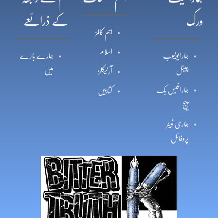
ورک
کے ذرائعے
اہم کالمز
اسلام
ہمارا یوٹیوب
ہمارے بارے
چینل
میں
آرٹیکلز
ہمارا فیس بک
کتابیں
پیج
ہماری ٹویٹر
پروفائل